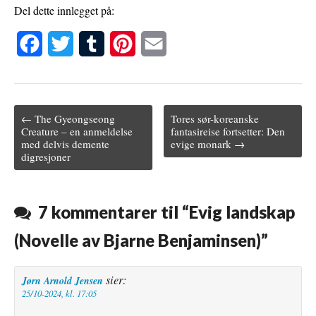
Del dette innlegget på:
F
T
T
P
E
a
w
u
i
m
c
i
m
n
a
← The Gyeongseong
Tores sør-koreanske
e
t
b
t
i
Post navigation
Creature – en anmeldelse
fantasireise fortsetter: Den
med delvis demente
evige monark →
b
t
l
e
l
digresjoner
o
e
r
r
o
r
e
7 kommentarer til “
Evig landskap
k
s
(Novelle av Bjarne Benjaminsen)
”
t
sier:
Jørn Arnold Jensen
25/10-2024, kl. 17:05