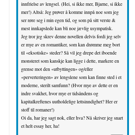
innfrielse av lengsel. (Hei, si ikke mer, Bjarne, si ikke
mer!) Altså: Jeg prøver å komme innpå noe som jeg
ser røre seg i min egen tid, og som på sitt verste &
mest innkapslede kan bli noe jævlig usympatisk.
Jeg tror jeg skrev denne novellen delvis fordi jeg selv
er mye av en romantiker, som kan drømme meg bort
til «eksotiske» steder? Så vil jeg drepe det iboende
monsteret som kanskje kan ligge i dette, markere en
grense mot den «utbyttingen» og/eller
«perverteringen» av lengslene som kan finne sted i et
moderne, sterilt samfunn? (Hvor mye av dette er en
indre svakhet, hvor mye er tidsåndens og
kapitalkreftenes uutholdelige lettsinndighet? Her er
stoff til romaner!)
Oi da, har jeg sagt nok, eller hva? Nå skriver jeg snart
et helt essay her, ha!