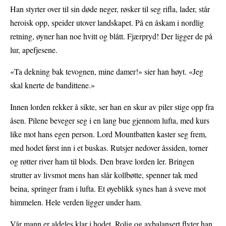
Han styrter over til sin døde neger, røsker til seg rifla, lader, står
heroisk opp, speider utover landskapet. På en åskam i nordlig
retning, øyner han noe hvitt og blått. Fjærpryd! Der ligger de på
lur, apefjesene.
«Ta dekning bak tevognen, mine damer!» sier han høyt. «Jeg
skal knerte de bandittene.»
Innen lorden rekker å sikte, ser han en skur av piler stige opp fra
åsen. Pilene beveger seg i en lang bue gjennom lufta, med kurs
like mot hans egen person. Lord Mountbatten kaster seg frem,
med hodet først inn i et buskas. Rutsjer nedover åssiden, torner
og røtter river ham til blods. Den brave lorden ler. Bringen
strutter av livsmot mens han slår kollbøtte, spenner tak med
beina, springer fram i lufta. Et øyeblikk synes han å sveve mot
himmelen. Hele verden ligger under ham.
Vår mann er aldeles klar i hodet. Rolig og avbalansert flyter han