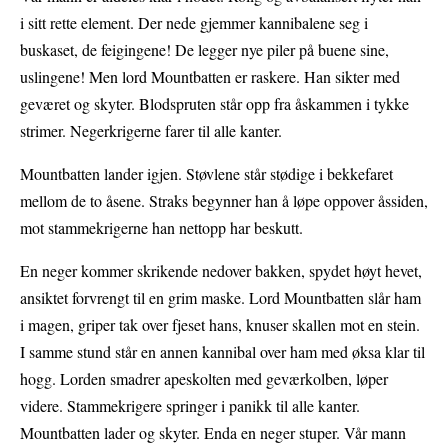
i sitt rette element. Der nede gjemmer kannibalene seg i
buskaset, de feigingene! De legger nye piler på buene sine,
uslingene! Men lord Mountbatten er raskere. Han sikter med
geværet og skyter. Blodspruten står opp fra åskammen i tykke
strimer. Negerkrigerne farer til alle kanter.
Mountbatten lander igjen. Støvlene står stødige i bekkefaret
mellom de to åsene. Straks begynner han å løpe oppover åssiden,
mot stammekrigerne han nettopp har beskutt.
En neger kommer skrikende nedover bakken, spydet høyt hevet,
ansiktet forvrengt til en grim maske. Lord Mountbatten slår ham
i magen, griper tak over fjeset hans, knuser skallen mot en stein.
I samme stund står en annen kannibal over ham med øksa klar til
hogg. Lorden smadrer apeskolten med geværkolben, løper
videre. Stammekrigere springer i panikk til alle kanter.
Mountbatten lader og skyter. Enda en neger stuper. Vår mann