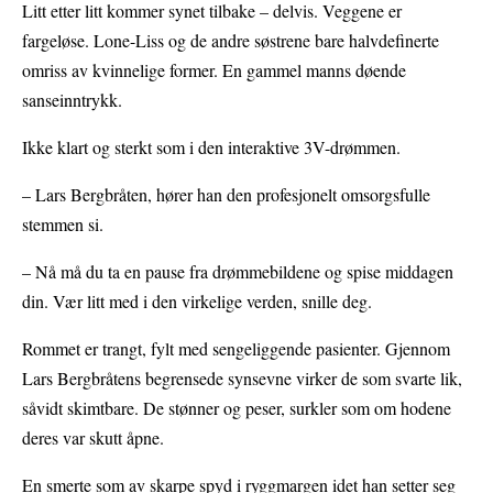
Litt etter litt kommer synet tilbake – delvis. Veggene er
fargeløse. Lone-Liss og de andre søstrene bare halvdefinerte
omriss av kvinnelige former. En gammel manns døende
sanseinntrykk.
Ikke klart og sterkt som i den interaktive 3V-drømmen.
– Lars Bergbråten, hører han den profesjonelt omsorgsfulle
stemmen si.
– Nå må du ta en pause fra drømmebildene og spise middagen
din. Vær litt med i den virkelige verden, snille deg.
Rommet er trangt, fylt med sengeliggende pasienter. Gjennom
Lars Bergbråtens begrensede synsevne virker de som svarte lik,
såvidt skimtbare. De stønner og peser, surkler som om hodene
deres var skutt åpne.
En smerte som av skarpe spyd i ryggmargen idet han setter seg