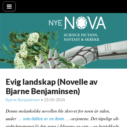
Nye NOVA
Evig landskap (Novelle av
Bjarne Benjaminsen)
Bjarne Benjaminsen
23/10-2024
•
Denne melankolske novellen ble skrevet for noen år siden,
under
… som duften av en drøm …
-sesjonene. Det tåpelige alt-
right-fenomenet lå den gang i ildgropa og este – og forstokkede