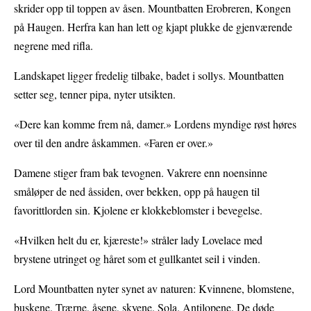
skrider opp til toppen av åsen. Mountbatten Erobreren, Kongen
på Haugen. Herfra kan han lett og kjapt plukke de gjenværende
negrene med rifla.
Landskapet ligger fredelig tilbake, badet i sollys. Mountbatten
setter seg, tenner pipa, nyter utsikten.
«Dere kan komme frem nå, damer.» Lordens myndige røst høres
over til den andre åskammen. «Faren er over.»
Damene stiger fram bak tevognen. Vakrere enn noensinne
småløper de ned åssiden, over bekken, opp på haugen til
favorittlorden sin. Kjolene er klokkeblomster i bevegelse.
«Hvilken helt du er, kjæreste!» stråler lady Lovelace med
brystene utringet og håret som et gullkantet seil i vinden.
Lord Mountbatten nyter synet av naturen: Kvinnene, blomstene,
buskene. Trærne, åsene, skyene. Sola. Antilopene. De døde