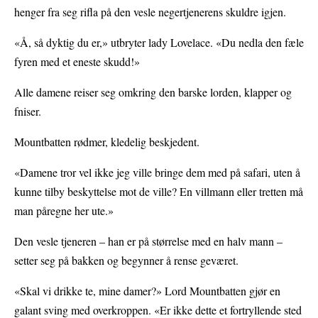
henger fra seg rifla på den vesle negertjenerens skuldre igjen.
«Å, så dyktig du er,» utbryter lady Lovelace. «Du nedla den fæle
fyren med et eneste skudd!»
Alle damene reiser seg omkring den barske lorden, klapper og
fniser.
Mountbatten rødmer, kledelig beskjedent.
«Damene tror vel ikke jeg ville bringe dem med på safari, uten å
kunne tilby beskyttelse mot de ville? En villmann eller tretten må
man påregne her ute.»
Den vesle tjeneren – han er på størrelse med en halv mann –
setter seg på bakken og begynner å rense geværet.
«Skal vi drikke te, mine damer?» Lord Mountbatten gjør en
galant sving med overkroppen. «Er ikke dette et fortryllende sted