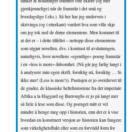
tanker & holdninger framtrer ofte eklere (og mer
gjenkjennelige) når de framstår i det små og
hverdagslige f.eks.). Så her har jeg underveis i
skrivinga (og i etterkant) vurdert hva som ville skje
om jeg tok ned de drøye elementene. Men kommet til
at det er – i dette tilfellet – nettopp disse elementene
som utgjør novellen, dvs. i kontrast til avslutningen,
naturligvis, hvor novellens «egentlige» poeng framstår
i en «less is more»-følsomhet. (Nå går jeg farlig langt i
å analysere min egen skrift, forsiktig nå, forsiktig … Si
ikke mer! (Less is more!)). Pastisjen er jo overdrevet til
de grader, de klassiske heltehistoriene fra det imperiale
Afrika a la Haggard og Burroughs er jo på langt nær
så fæle å lese som disse. Og poenget mitt er vel
mindre å henge meg opp i historien, enn det er å vise
hvordan en konstruert versjon av historien kan fungere
som virkelighetsflukt eller som en forvridd form for