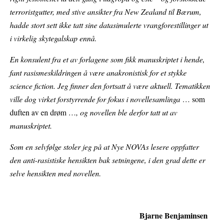
terroristgutter, med stive ansikter fra New Zealand til Bærum,
hadde stort sett ikke tatt sine datasimulerte vrangforestillinger ut
i virkelig skytegalskap ennå.
En konsulent fra et av forlagene som fikk manuskriptet i hende,
fant rasismeskildringen å være anakronistisk for et stykke
science fiction. Jeg finner den fortsatt å være aktuell. Tematikken
ville dog virket forstyrrende for fokus i novellesamlinga
… som
duften av en drøm …
, og novellen ble derfor tatt ut av
manuskriptet.
Som en selvfølge stoler jeg på at Nye NOVAs lesere oppfatter
den anti-rasistiske hensikten bak setningene, i den grad dette er
selve hensikten med novellen.
Bjarne Benjaminsen