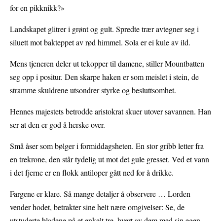
for en pikknikk?»
Landskapet glitrer i grønt og gult. Spredte trær avtegner seg i
siluett mot bakteppet av rød himmel. Sola er ei kule av ild.
Mens tjeneren deler ut tekopper til damene, stiller Mountbatten
seg opp i positur. Den skarpe haken er som meislet i stein, de
stramme skuldrene utsondrer styrke og besluttsomhet.
Hennes majestets betrodde aristokrat skuer utover savannen. Han
ser at den er god å herske over.
Små åser som bølger i formiddagsheten. En stor gribb letter fra
en trekrone, den står tydelig ut mot det gule gresset. Ved et vann
i det fjerne er en flokk antiloper gått ned for å drikke.
Fargene er klare. Så mange detaljer å observere … Lorden
vender hodet, betrakter sine helt nære omgivelser: Se, de
utstuderte bladene på et enkelt tre, hvert av dem med sin egen