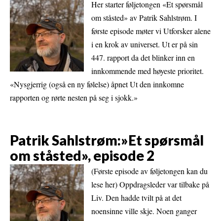
Her starter føljetongen «Et spørsmål
om ståsted» av Patrik Sahlstrøm. I
første episode møter vi Utforsker alene
i en krok av universet. Ut er på sin
447. rapport da det blinker inn en
innkommende med høyeste prioritet.
«Nysgjerrig (også en ny følelse) åpnet Ut den innkomne
rapporten og rørte nesten på seg i sjokk.»
Patrik Sahlstrøm:»Et spørsmål
om ståsted», episode 2
(Første episode av føljetongen kan du
lese her) Oppdragsleder var tilbake på
Liv. Den hadde tvilt på at det
noensinne ville skje. Noen ganger