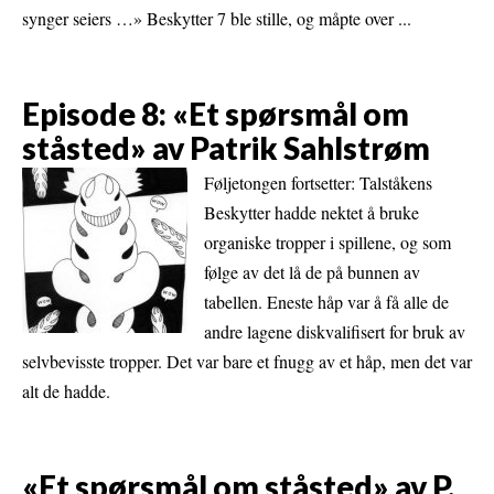
synger seiers …» Beskytter 7 ble stille, og måpte over ...
Episode 8: «Et spørsmål om
ståsted» av Patrik Sahlstrøm
Føljetongen fortsetter: Talståkens
Beskytter hadde nektet å bruke
organiske tropper i spillene, og som
følge av det lå de på bunnen av
tabellen. Eneste håp var å få alle de
andre lagene diskvalifisert for bruk av
selvbevisste tropper. Det var bare et fnugg av et håp, men det var
alt de hadde.
«Et spørsmål om ståsted» av P.