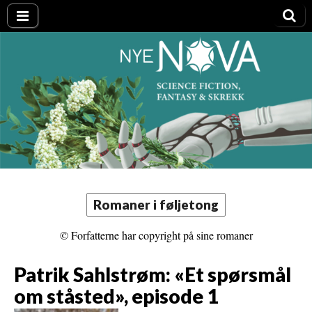
Nye NOVA
Romaner i føljetong
© Forfatterne har copyright på sine romaner
Patrik Sahlstrøm: «Et spørsmål
om ståsted», episode 1