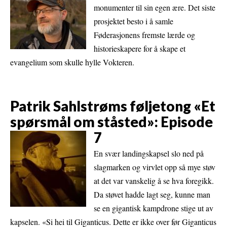
monumenter til sin egen ære. Det siste
prosjektet besto i å samle
Føderasjonens fremste lærde og
historieskapere for å skape et
evangelium som skulle hylle Vokteren.
Patrik Sahlstrøms føljetong «Et
spørsmål om ståsted»: Episode
7
En svær landingskapsel slo ned på
slagmarken og virvlet opp så mye støv
at det var vanskelig å se hva foregikk.
Da støvet hadde lagt seg, kunne man
se en gigantisk kampdrone stige ut av
kapselen. «Si hei til Giganticus. Dette er ikke over før Giganticus