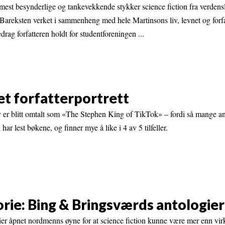
mest besynderlige og tankevekkende stykker science fiction fra verdensli
 Bareksten verket i sammenheng med hele Martinsons liv, levnet og forfa
edrag forfatteren holdt for studentforeningen ...
et forfatterportrett
 er blitt omtalt som «The Stephen King of TikTok» – fordi så mange a
har lest bøkene, og finner mye å like i 4 av 5 tilfeller.
orie: Bing & Bringsværds antologier
r åpnet nordmenns øyne for at science fiction kunne være mer enn virk