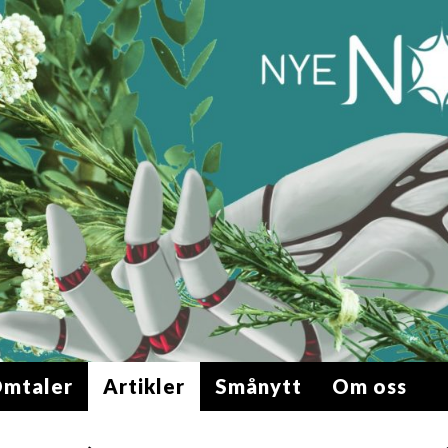
mtaler
Artikler
Smånytt
Om oss