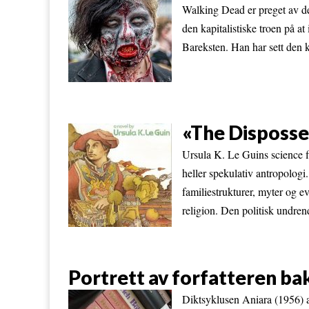
Walking Dead er preget av de
den kapitalistiske troen på at
Bareksten. Han har sett den 
«The Disposse
Ursula K. Le Guins science fi
heller spekulativ antropologi
familiestrukturer, myter og e
religion. Den politisk undre
Portrett av forfatteren ba
Diktsyklusen Aniara (1956) a