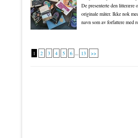
De presenterte den litterære
originale måter. Ikke nok med
navn som av forfattere med rot
1
2
3
4
5
6
...
13
>>