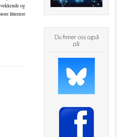
kevekkende og
tore litterære
Du finner oss også
på: