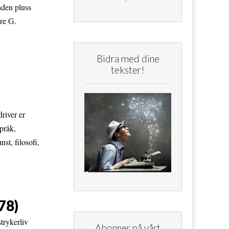
nden pluss
ore G.
Bidra med dine
tekster!
river er
pråk,
st, filosofi,
78)
trykerliv
Abonner på vårt