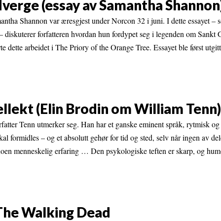
dverge (essay av Samantha Shannon
antha Shannon var æresgjest under Norcon 32 i juni. I dette essayet – 
– diskuterer forfatteren hvordan hun fordypet seg i legenden om Sankt
 dette arbeidet i The Priory of the Orange Tree. Essayet ble først utgitt 
llekt (Elin Brodin om William Tenn)
fatter Tenn utmerker seg. Han har et ganske eminent språk, rytmisk og pr
kal formidles – og et absolutt gehør for tid og sted, selv når ingen av de
oen menneskelig erfaring … Den psykologiske teften er skarp, og humor
The Walking Dead