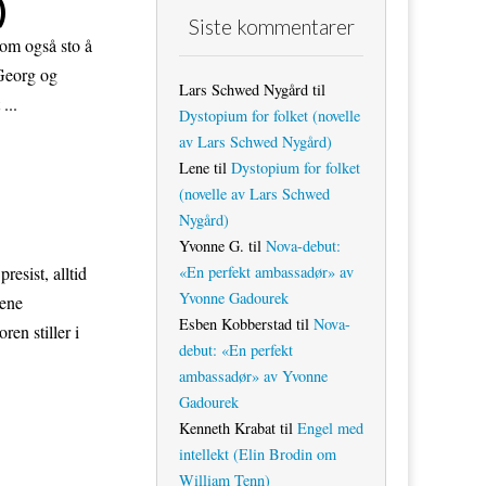
)
Siste kommentarer
som også sto å
 Georg og
Lars Schwed Nygård
til
...
Dystopium for folket (novelle
av Lars Schwed Nygård)
Lene
til
Dystopium for folket
(novelle av Lars Schwed
Nygård)
Yvonne G.
til
Nova-debut:
«En perfekt ambassadør» av
esist, alltid
Yvonne Gadourek
lene
Esben Kobberstad
til
Nova-
en stiller i
debut: «En perfekt
ambassadør» av Yvonne
Gadourek
Kenneth Krabat
til
Engel med
intellekt (Elin Brodin om
William Tenn)