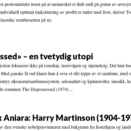
n protestantiske troen på at mennesket er født ondt på grunn av arvesy
 individuell optimal maksimering av profitt er målet med livet, skriver T
klassiske zombieserien på ny.
ssed» – en tvetydig utopi
ction fokuserer ikke på romskip, laservåpen og stjernekrig. Det hun bed
. Med ganske få ord klarer hun å veve et rikt teppe av et samfunn, med s
ventyr, økonomi/samfunnssystem, seksualitet og kjønnsroller, musikk, kun
nde romanen The Dispossessed (1974) ...
k Aniara: Harry Martinson (1904-19
v den svenske nobelprisvinneren med bakgrunn fra fosterhjem og lands