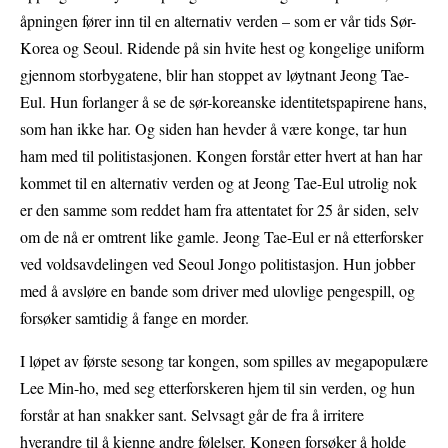
åpningen fører inn til en alternativ verden – som er vår tids Sør-
Korea og Seoul. Ridende på sin hvite hest og kongelige uniform
gjennom storbygatene, blir han stoppet av løytnant Jeong Tae-
Eul. Hun forlanger å se de sør-koreanske identitetspapirene hans,
som han ikke har. Og siden han hevder å være konge, tar hun
ham med til politistasjonen. Kongen forstår etter hvert at han har
kommet til en alternativ verden og at Jeong Tae-Eul utrolig nok
er den samme som reddet ham fra attentatet for 25 år siden, selv
om de nå er omtrent like gamle. Jeong Tae-Eul er nå etterforsker
ved voldsavdelingen ved Seoul Jongo politistasjon. Hun jobber
med å avsløre en bande som driver med ulovlige pengespill, og
forsøker samtidig å fange en morder.
I løpet av første sesong tar kongen, som spilles av megapopulære
Lee Min-ho, med seg etterforskeren hjem til sin verden, og hun
forstår at han snakker sant. Selvsagt går de fra å irritere
hverandre til å kjenne andre følelser. Kongen forsøker å holde