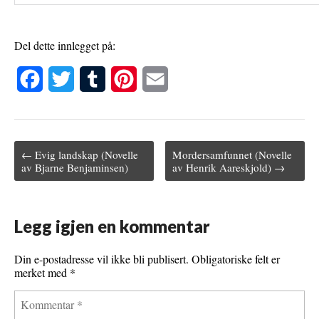
Del dette innlegget på:
F
T
T
P
E
a
w
u
i
m
c
i
m
n
a
← Evig landskap (Novelle
Mordersamfunnet (Novelle
e
t
b
t
i
Post navigation
av Bjarne Benjaminsen)
av Henrik Aareskjold) →
b
t
l
e
l
o
e
r
r
Legg igjen en kommentar
o
r
e
k
s
Din e-postadresse vil ikke bli publisert.
Obligatoriske felt er
merket med
*
t