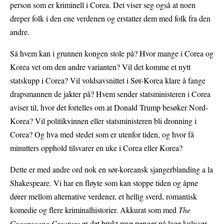
person som er kriminell i Corea. Det viser seg også at noen
dreper folk i den ene verdenen og erstatter dem med folk fra den
andre.
Så hvem kan i grunnen kongen stole på? Hvor mange i Corea og
Korea vet om den andre varianten? Vil det komme et nytt
statskupp i Corea? Vil voldsavsnittet i Sør-Korea klare å fange
drapsmannen de jakter på? Hvem sender statsministeren i Corea
aviser til, hvor det fortelles om at Donald Trump besøker Nord-
Korea? Vil politikvinnen eller statsministeren bli dronning i
Corea? Og hva med stedet som er utenfor tiden, og hvor få
minutters opphold tilsvarer en uke i Corea eller Korea?
Dette er med andre ord nok en sør-koreansk sjangerblanding a la
Shakespeare. Vi har en fløyte som kan stoppe tiden og åpne
dører mellom alternative verdener, et hellig sverd, romantisk
komedie og flere kriminalhistorier. Akkurat som med
The
Gyeonseong Creature
er det brukt mye penger på lage kulisser.