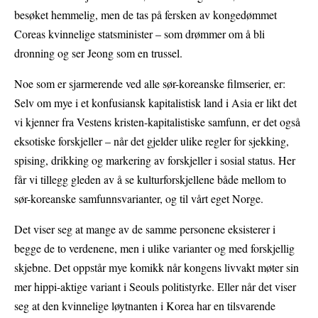
besøket hemmelig, men de tas på fersken av kongedømmet
Coreas kvinnelige statsminister – som drømmer om å bli
dronning og ser Jeong som en trussel.
Noe som er sjarmerende ved alle sør-koreanske filmserier, er:
Selv om mye i et konfusiansk kapitalistisk land i Asia er likt det
vi kjenner fra Vestens kristen-kapitalistiske samfunn, er det også
eksotiske forskjeller – når det gjelder ulike regler for sjekking,
spising, drikking og markering av forskjeller i sosial status. Her
får vi tillegg gleden av å se kulturforskjellene både mellom to
sør-koreanske samfunnsvarianter, og til vårt eget Norge.
Det viser seg at mange av de samme personene eksisterer i
begge de to verdenene, men i ulike varianter og med forskjellig
skjebne. Det oppstår mye komikk når kongens livvakt møter sin
mer hippi-aktige variant i Seouls politistyrke. Eller når det viser
seg at den kvinnelige løytnanten i Korea har en tilsvarende