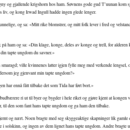
gny og gjallende krigshorn hos ham. Søvnens gode gud T’uunan kom sje
s liv, og kong Irwad Ingull hadde ingen glede lenger.
nnelige, og sa: «Mitt rike blomstrer, og mitt folk lever i fred og velstan
kk på ham og sa: «Din klage, konge, deles av konge og trell, for alderen
er din tapte ungdom du savner.»
smaragd; ville kvinnenes latter igjen fylle meg med verkende lengsel,
, dersom jeg gjenvant min tapte ungdom?»
en har ennå fått tilbake det som Tida har ført bort.»
udbærere ri ut til byer og bygder i hele riket og gjøre kjent at kongen vi
r, til den som fant hans tapte ungdom og ga ham den tilbake.
 fjernt og nært. Noen bragte med seg skyggeaktige skapninger lik gaml
e i solskinn, og ingen av dem lignet hans tapte ungdom. Andre bragte ur