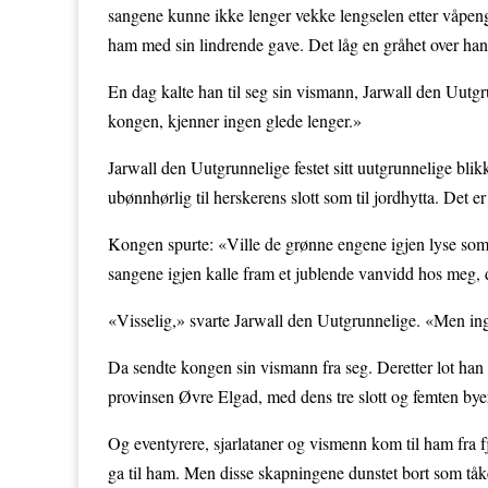
sangene kunne ikke lenger vekke lengselen etter våpen
ham med sin lindrende gave. Det låg en gråhet over han
En dag kalte han til seg sin vismann, Jarwall den Uutgru
kongen, kjenner ingen glede lenger.»
Jarwall den Uutgrunnelige festet sitt uutgrunnelige bli
ubønnhørlig til herskerens slott som til jordhytta. Det 
Kongen spurte: «Ville de grønne engene igjen lyse som 
sangene igjen kalle fram et jublende vanvidd hos meg
«Visselig,» svarte Jarwall den Uutgrunnelige. «Men ing
Da sendte kongen sin vismann fra seg. Deretter lot han b
provinsen Øvre Elgad, med dens tre slott og femten bye
Og eventyrere, sjarlataner og vismenn kom til ham fra
ga til ham. Men disse skapningene dunstet bort som tåk