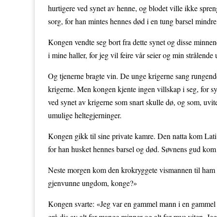
hurtigere ved synet av henne, og blodet ville ikke spre
sorg, for han mintes hennes død i en tung barsel mindre
Kongen vendte seg bort fra dette synet og disse minnene
i mine haller, for jeg vil feire vår seier og min strålen
Og tjenerne bragte vin. De unge krigerne sang rungende
krigerne. Men kongen kjente ingen villskap i seg, for sy
ved synet av krigerne som snart skulle dø, og som, uv
umulige heltegjerninger.
Kongen gikk til sine private kamre. Den natta kom La
for han husket hennes barsel og død. Søvnens gud kom s
Neste morgen kom den krokryggete vismannen til ham igj
gjenvunne ungdom, konge?»
Kongen svarte: «Jeg var en gammel mann i en gammel k
grå dis av alt for mange minner og alt for mye viten. Je