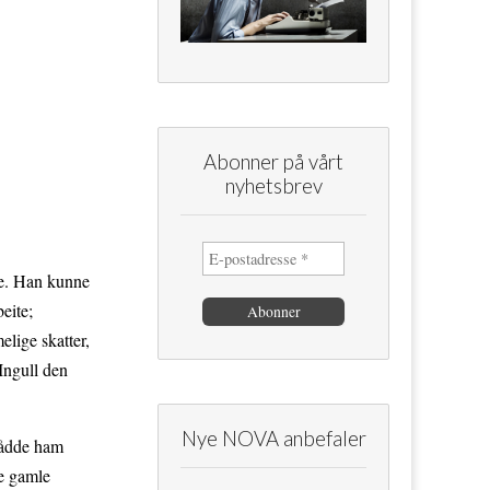
Abonner på vårt
nyhetsbrev
ke. Han kunne
eite;
elige skatter,
 Ingull den
Nye NOVA anbefaler
nådde ham
de gamle