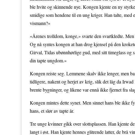
ble hvite og skinnende nye. Kongen kjente en ny styrke
smidige som hendene til en ung kriger. Han talte, med 
vismann?»
«Årenes trolldom, konge,» svarte den svartkledte. Men 
Og nå syntes kongen at han drog kjensel på den krokete 
Girval, Tidas ubønnhørlige gud, med sitt timeglass og sin
din tapte ungdom.»
Kongen reiste seg. Lemmene skalv ikke lenger, men bar 
tidligere, nakent og herjet av krig, slik det låg da Irwa
brente bygninger, og likene var ennå ikke fjernet fra s
Kongen mintes dette synet. Men sinnet hans ble ikke fylt
hans, et slør av tapte år.
Tre unge kvinner gikk over slottsplassen. Han kjente de
langt i øst. Han kjente hennes glitrende latter, de brå 