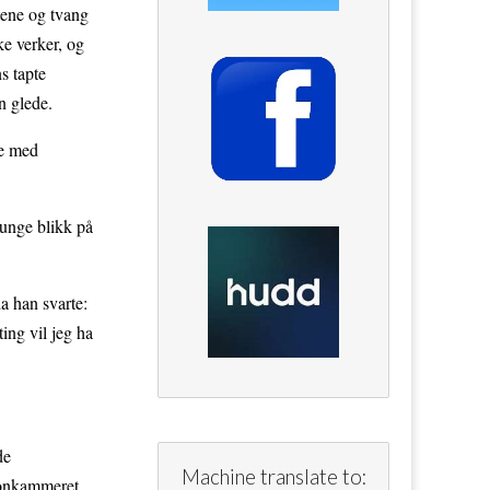
rtene og tvang
ke verker, og
s tapte
en glede.
le med
 tunge blikk på
a han svarte:
ing vil jeg ha
de
Machine translate to:
tronkammeret