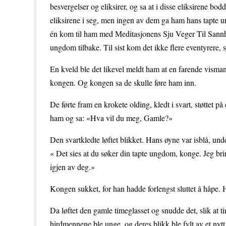
besvergelser og eliksirer, og sa at i disse eliksirene bo
eliksirene i seg, men ingen av dem ga ham hans tapte un
én kom til ham med Meditasjonens Sju Veger Til Sannhet
ungdom tilbake. Til sist kom det ikke flere eventyrere, s
En kveld ble det likevel meldt ham at en farende visma
kongen. Og kongen sa de skulle føre ham inn.
De førte fram en krokete olding, kledt i svart, støttet p
ham og sa: «Hva vil du meg, Gamle?»
Den svartkledte løftet blikket. Hans øyne var isblå, un
« Det sies at du søker din tapte ungdom, konge. Jeg bri
igjen av deg.»
Kongen sukket, for han hadde forlengst sluttet å håpe.
Da løftet den gamle timeglasset og snudde det, slik at
hirdmennene ble unge, og deres blikk ble fylt av et nyt