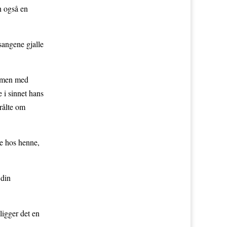
n også en
sangene gjalle
ammen med
 i sinnet hans
rålte om
e hos henne,
 din
igger det en