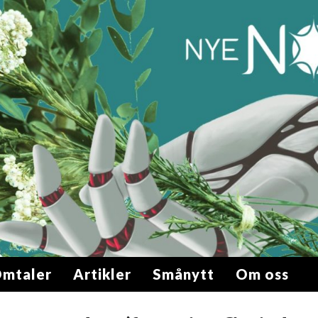
mtaler
Artikler
Smånytt
Om oss