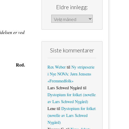
Eldre innlegg:
Eldre innlegg:
idelsen er ved
Siste kommentarer
Red.
Rex Weber
til
Ny stripeserie
i Nye NOVA: Jørn Jensens
«Fremmedfolk»
Lars Schwed Nygård
til
Dystopium for folket (novelle
av Lars Schwed Nygård)
Lene
til
Dystopium for folket
(novelle av Lars Schwed
Nygård)