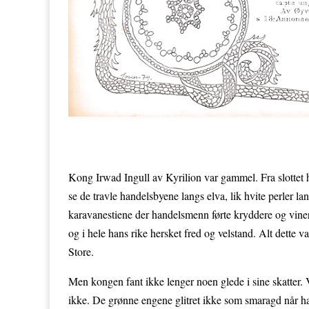
Kong Irwad Ingull av Kyrilion var gammel. Fra slottet 
se de travle handelsbyene langs elva, lik hvite perler la
karavanestiene der handelsmenn førte kryddere og viner fr
og i hele hans rike hersket fred og velstand. Alt dette 
Store.
Men kongen fant ikke lenger noen glede i sine skatter
ikke. De grønne engene glitret ikke som smaragd når h