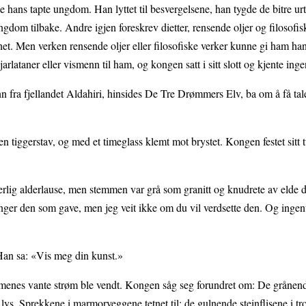
dde hans tapte ungdom. Han lyttet til besvergelsene, han tygde de bitre u
gdom tilbake. Andre igjen foreskrev dietter, rensende oljer og filosofis
. Men verken rensende oljer eller filosofiske verker kunne gi ham han
jarlataner eller vismenn til ham, og kongen satt i sitt slott og kjente ing
nn fra fjellandet Aldahiri, hinsides De Tre Drømmers Elv, ba om å få ta
å en tiggerstav, og med et timeglass klemt mot brystet. Kongen festet sitt
derlig alderlause, men stemmen var grå som granitt og knudrete av elde d
nger den som gave, men jeg veit ikke om du vil verdsette den. Og ingent
 Han sa: «Vis meg din kunst.»
 timenes vante strøm ble vendt. Kongen såg seg forundret om: De grånen
t lys. Sprekkene i marmorveggene tetnet til; de gulnende steinflisene i 