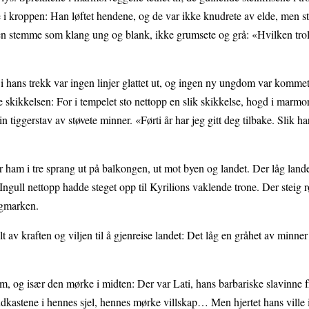
 i kroppen: Han løftet hendene, og de var ikke knudrete av elde, men s
en stemme som klang ung og blank, ikke grumsete og grå: «Hvilken trol
i hans trekk var ingen linjer glattet ut, og ingen ny ungdom var komme
skikkelsen: For i tempelet sto nettopp en slik skikkelse, hogd i marmor
 tiggerstav av støvete minner. «Førti år har jeg gitt deg tilbake. Slik har
ham i tre sprang ut på balkongen, ut mot byen og landet. Der låg landet
d Ingull nettopp hadde steget opp til Kyrilions vaklende trone. Der steig 
lagmarken.
 av kraften og viljen til å gjenreise landet: Det låg en gråhet av minne
m, og især den mørke i midten: Der var Lati, hans barbariske slavinne f
vindkastene i hennes sjel, hennes mørke villskap… Men hjertet hans ville