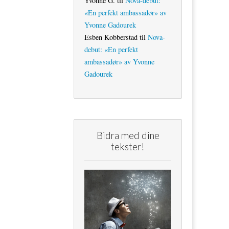
Yvonne G.
til
Nova-debut:
«En perfekt ambassadør» av
Yvonne Gadourek
Esben Kobberstad
til
Nova-
debut: «En perfekt
ambassadør» av Yvonne
Gadourek
Bidra med dine
tekster!