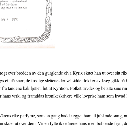
høgt over bredden av den gurglende elva Kyrix skuet han ut over sitt ri
ngs ei blå snor; de frodige slettene der velfødde flokker av kveg gikk på b
a landene bak fjellet, hit til Kyrilion. Folket trivdes og betalte sine rim
var hans verk, og framtidas krønikeskrivere ville lovprise ham som Irwad
. Vårens rike parfyme, som en gang hadde egget ham til jublende sang, 
an skuet ut over dem. Vinen fylte ikke årene hans med boblende fryd; 