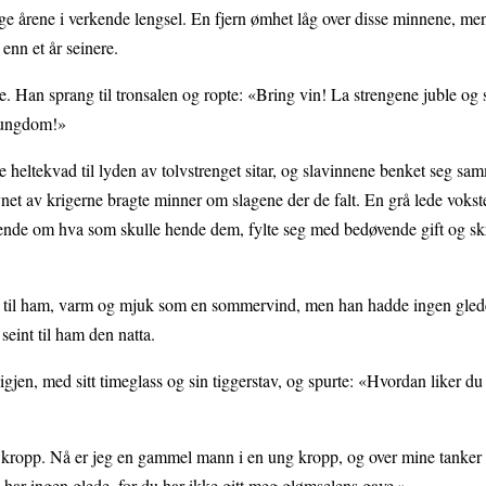
nge årene i verkende lengsel. En fjern ømhet låg over disse minnene, me
 enn et år seinere.
. Han sprang til tronsalen og ropte: «Bring vin! La strengene juble og 
de ungdom!»
 heltekvad til lyden av tolvstrenget sitar, og slavinnene benket seg s
net av krigerne bragte minner om slagene der de falt. En grå lede vokste
itende om hva som skulle hende dem, fylte seg med bedøvende gift og sk
ti til ham, varm og mjuk som en sommervind, men han hadde ingen gled
eint til ham den natta.
en, med sitt timeglass og sin tiggerstav, og spurte: «Hvordan liker du
ropp. Nå er jeg en gammel mann i en ung kropp, og over mine tanker l
g har ingen glede, for du har ikke gitt meg glømselens gave.»