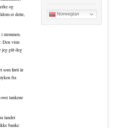
terke og
ldom er dette,
Norwegian
t i stemmen.
. Den viste
 jeg gitt deg
 som førti år
røyken fra
r over tankene
ra landet
 ikke banke