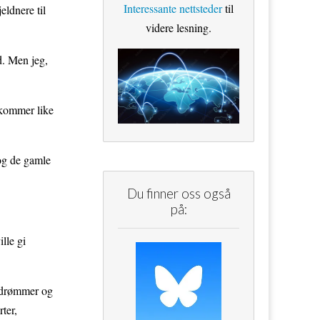
Interessante nettsteder
til
ldnere til
videre lesning.
d. Men jeg,
 kommer like
 og de gamle
Du finner oss også
på:
lle gi
e drømmer og
ter,