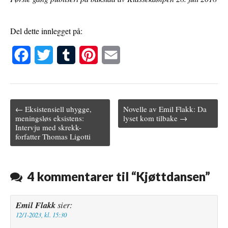
Del dette innlegget på:
F
T
T
P
E
a
w
u
i
m
c
i
m
n
a
← Eksistensiell uhygge,
Novelle av Emil Flakk: Da
e
t
b
t
i
Post navigation
meningsløs eksistens:
lyset kom tilbake →
Intervju med skrekk-
b
t
l
e
l
forfatter Thomas Ligotti
o
e
r
r
o
r
e
4 kommentarer til “
Kjøttdansen
”
k
s
t
Emil Flakk
sier:
12/1-2023, kl. 15:30