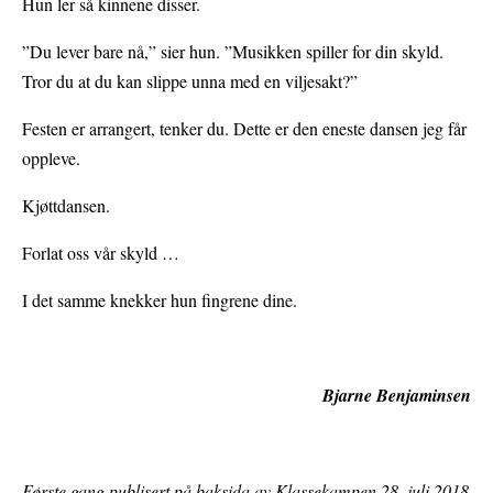
Hun ler så kinnene disser.
”Du lever bare nå,” sier hun. ”Musikken spiller for din skyld.
Tror du at du kan slippe unna med en viljesakt?”
Festen er arrangert, tenker du. Dette er den eneste dansen jeg får
oppleve.
Kjøttdansen.
Forlat oss vår skyld …
I det samme knekker hun fingrene dine.
Bjarne Benjaminsen
Første gang publisert på baksida av Klassekampen 28. juli 2018