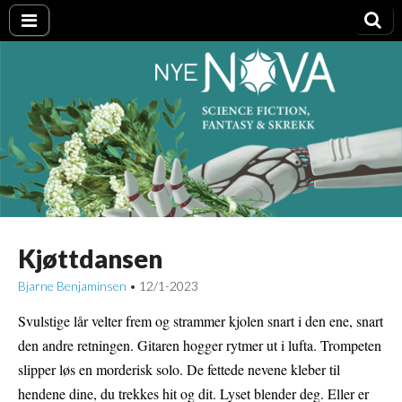
Nye NOVA
Kjøttdansen
Bjarne Benjaminsen
12/1-2023
•
Svulstige lår velter frem og strammer kjolen snart i den ene, snart
den andre retningen. Gitaren hogger rytmer ut i lufta. Trompeten
slipper løs en morderisk solo. De fettede nevene kleber til
hendene dine, du trekkes hit og dit. Lyset blender deg. Eller er