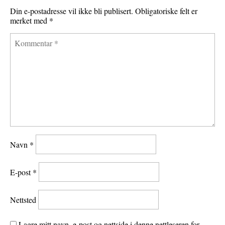
Din e-postadresse vil ikke bli publisert.
Obligatoriske felt er
merket med
*
Navn
*
E-post
*
Nettsted
Lagre mitt navn, e-post og nettside i denne nettleseren for