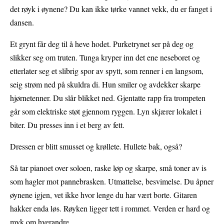
det røyk i øynene? Du kan ikke tørke vannet vekk, du er fanget i
dansen.
Et grynt får deg til å heve hodet. Purketrynet ser på deg og
slikker seg om truten. Tunga kryper inn det ene neseboret og
etterlater seg et slibrig spor av spytt, som renner i en langsom,
seig strøm ned på skuldra di. Hun smiler og avdekker skarpe
hjørnetenner. Du slår blikket ned. Gjentatte rapp fra trompeten
går som elektriske støt gjennom ryggen. Lyn skjærer lokalet i
biter. Du presses inn i et berg av fett.
Dressen er blitt smusset og krøllete. Hullete bak, også?
Så tar pianoet over soloen, raske løp og skarpe, små toner av is
som hagler mot pannebrasken. Utmattelse, besvimelse. Du åpner
øynene igjen, vet ikke hvor lenge du har vært borte. Gitaren
hakker enda løs. Røyken ligger tett i rommet. Verden er hard og
myk om hverandre.