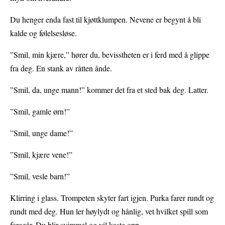
Du henger enda fast til kjøttklumpen. Nevene er begynt å bli
kalde og følelsesløse.
”Smil, min kjære,” hører du, bevisstheten er i ferd med å glippe
fra deg. En stank av råtten ånde.
”Smil, da, unge mann!” kommer det fra et sted bak deg. Latter.
”Smil, gamle ørn!”
”Smil, unge dame!”
”Smil, kjære vene!”
”Smil, vesle barn!”
Klirring i glass. Trompeten skyter fart igjen. Purka farer rundt og
rundt med deg. Hun ler høylydt og hånlig, vet hvilket spill som
foregår. Du blir svimmel og vil kaste opp.