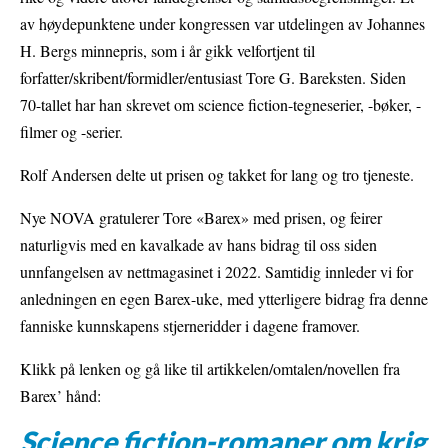
av høydepunktene under kongressen var utdelingen av Johannes
H. Bergs minnepris, som i år gikk velfortjent til
forfatter/skribent/formidler/entusiast Tore G. Bareksten. Siden
70-tallet har han skrevet om science fiction-tegneserier, -bøker, -
filmer og -serier.
Rolf Andersen delte ut prisen og takket for lang og tro tjeneste.
Nye NOVA gratulerer Tore «Barex» med prisen, og feirer
naturligvis med en kavalkade av hans bidrag til oss siden
unnfangelsen av nettmagasinet i 2022. Samtidig innleder vi for
anledningen en egen Barex-uke, med ytterligere bidrag fra denne
fanniske kunnskapens stjerneridder i dagene framover.
Klikk på lenken og gå like til artikkelen/omtalen/novellen fra
Barex’ hånd:
Science fiction-romaner om krig