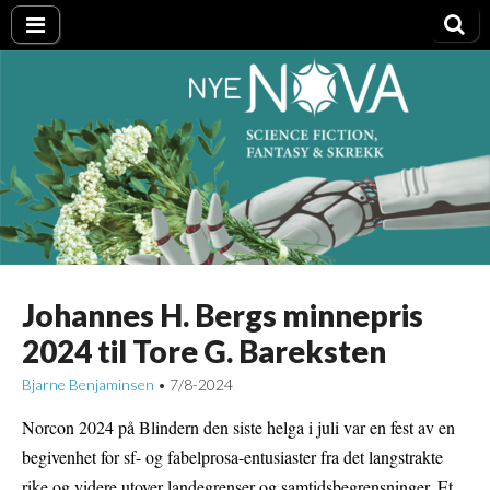
Nye NOVA
Johannes H. Bergs minnepris
2024 til Tore G. Bareksten
Bjarne Benjaminsen
7/8-2024
•
Norcon 2024 på Blindern den siste helga i juli var en fest av en
begivenhet for sf- og fabelprosa-entusiaster fra det langstrakte
rike og videre utover landegrenser og samtidsbegrensninger. Et