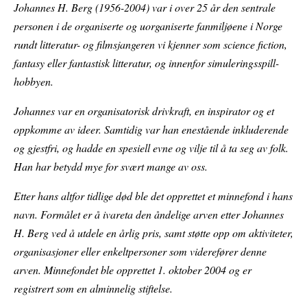
Johannes H. Berg (1956-2004) var i over 25 år den sentrale
personen i de organiserte og uorganiserte fanmiljøene i Norge
rundt litteratur- og filmsjangeren vi kjenner som science fiction,
fantasy eller fantastisk litteratur, og innenfor simuleringsspill-
hobbyen.
Johannes var en organisatorisk drivkraft, en inspirator og et
oppkomme av ideer. Samtidig var han enestående inkluderende
og gjestfri, og hadde en spesiell evne og vilje til å ta seg av folk.
Han har betydd mye for svært mange av oss.
Etter hans altfor tidlige død ble det opprettet et minnefond i hans
navn. Formålet er å ivareta den åndelige arven etter Johannes
H. Berg ved å utdele en årlig pris, samt støtte opp om aktiviteter,
organisasjoner eller enkeltpersoner som viderefører denne
arven. Minnefondet ble opprettet 1. oktober 2004 og er
registrert som en alminnelig stiftelse.