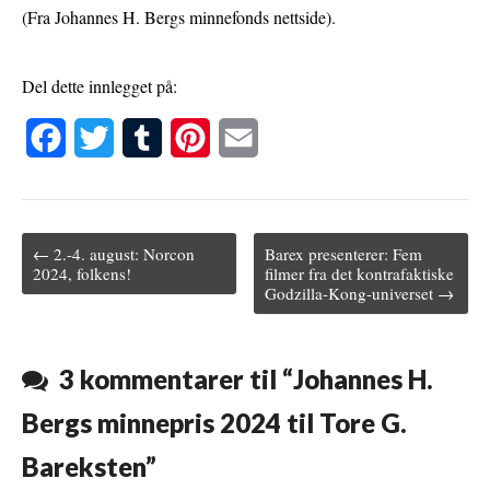
(Fra Johannes H. Bergs minnefonds nettside).
Del dette innlegget på:
F
T
T
P
E
a
w
u
i
m
c
i
m
n
a
← 2.-4. august: Norcon
Barex presenterer: Fem
e
t
b
t
i
Post navigation
2024, folkens!
filmer fra det kontrafaktiske
Godzilla-Kong-universet →
b
t
l
e
l
o
e
r
r
o
r
e
3 kommentarer til “
Johannes H.
k
s
Bergs minnepris 2024 til Tore G.
t
Bareksten
”