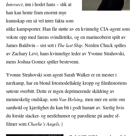
Intersect
, inn i hodet hans – slik at
han kan hente fram enormt mye
kunnskap om så vel tørre fakta som
ulike kampsporter. Han får støtte av en kvinnelig CIA-agent som
vokste opp med farens svindletriks, og en marineoberst spilt av
James Baldwin – sist sett i
The last Ship
. Nerden Chuck spilles
av Zachary Levi, hans kvinnelige leder av Yvonne Strahovski,
mens Joshua Gomez spiller bestevenn.
Yvonne Strahovski som agent Sarah Walker er en mester i
nærkamp, har en blond fotomodellaktig kropp og filmhistoriens
søteste overbitt. Dette er ingen deprimerende skildring av
menneskelig ondskap, som
Van Helsing,
men mer en serie om
samhold og kjærlighet du kan bli i godt humør av. Særlig hvis
du forstår slacker- og nerdehumor og parodiene på andre sf-
filmer som
Charlie’s Angels.
|