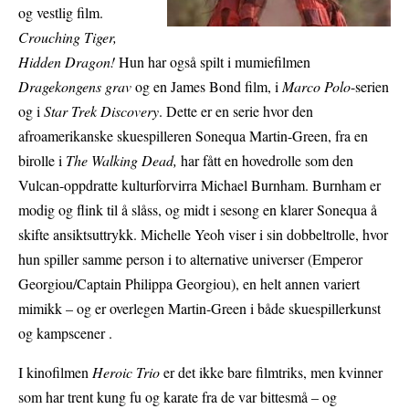
og vestlig film.
Crouching Tiger,
Hidden Dragon!
Hun har også spilt i mumiefilmen
Dragekongens grav
og en James Bond film, i
Marco Polo
-serien
og i
Star Trek Discovery
. Dette er en serie hvor den
afroamerikanske skuespilleren Sonequa Martin-Green, fra en
birolle i
The Walking Dead,
har fått en hovedrolle som den
Vulcan-oppdratte kulturforvirra Michael Burnham. Burnham er
modig og flink til å slåss, og midt i sesong en klarer Sonequa å
skifte ansiktsuttrykk. Michelle Yeoh viser i sin dobbeltrolle, hvor
hun spiller samme person i to alternative universer (Emperor
Georgiou/Captain Philippa Georgiou), en helt annen variert
mimikk – og er overlegen Martin-Green i både skuespillerkunst
og kampscener .
I kinofilmen
Heroic Trio
er det ikke bare filmtriks, men kvinner
som har trent kung fu og karate fra de var bittesmå – og