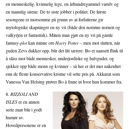
en menneskelig, kvinnelig lege, en århundregammel varulv og
en mannlig sirene. De to siste jobber i politiet. De første
sesongene er morsomme på grunn av at forfatterne gir
mytologiske skapninger en ny vri (både den norrøne nornen og
valkyrjen er fantastisk). Måten man gjør en ny vri på gamle
fantasy-
plot
kan minne om
Harry Potter
– men mot slutten, når
guden Zevs dukker opp, blir det litt særere. Bo er uansett flink til
å slåss mot både mennesker, underjordiske og halvguder, og
sjekker opp både menn og kvinner – så her er det mer nakenhet
enn de fleste konservative kristne vil sette pris på. Akkurat som
Vanessa Van Helsing prøver Bo å finne ut hvor hun kommer fra.
8.
RIZZOLI AND
ISLES
er en annen
serie man blir i godt
humør av.
Hovedpersonene er en