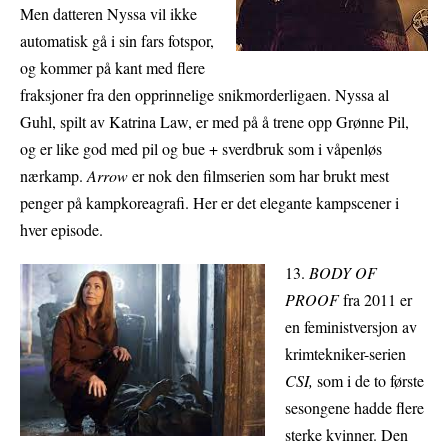
Men datteren Nyssa vil ikke
automatisk gå i sin fars fotspor,
og kommer på kant med flere
fraksjoner fra den opprinnelige snikmorderligaen. Nyssa al
Guhl, spilt av Katrina Law, er med på å trene opp Grønne Pil,
og er like god med pil og bue + sverdbruk som i våpenløs
nærkamp.
Arrow
er nok den filmserien som har brukt mest
penger på kampkoreagrafi. Her er det elegante kampscener i
hver episode.
13.
BODY OF
PROOF
fra 2011 er
en feministversjon av
krimtekniker-serien
CSI,
som i de to første
sesongene hadde flere
sterke kvinner. Den