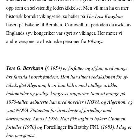
opp som en selvstendig lederskikkelse. Men vil man ha en mer
historisk korrekt vikingserie, se heller på
The Last Kingdom
basert på bøkene til Bernhard Cornwell fra perioden da awka av
Englands syv kongeriker var styrt av vikinger. Her møter vi
andre versjoner av historiske personer fra
Vikings.
Tore G. Bareksten
(f. 1954) er forfatter og sf-fan, med mange
års fartstid i norsk fandom. Han har sittet i redaksjonen for sf-
tidsskriftet Algernon, hvor han bidro med utallige artikler,
bokomtaler og festlige kongress-rapporter. Som så mange på
1970-tallet, debuterte han med noveller i NOVA og Algernon, og
vant NOVA-Statuetten for årets beste sf-fortelling med
kortromanen Amos i 1976. Han fikk utgitt to bøker: Gnomen
forteller (1976) og
Fortellinger fra Brattby FNL (
1983). I dag er
han pensjonist.