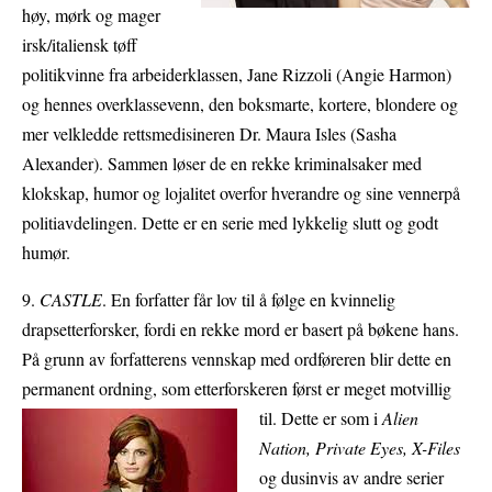
høy, mørk og mager
irsk/italiensk tøff
politikvinne fra arbeiderklassen, Jane Rizzoli (Angie Harmon)
og hennes overklassevenn, den boksmarte, kortere, blondere og
mer velkledde rettsmedisineren Dr. Maura Isles (Sasha
Alexander). Sammen løser de en rekke kriminalsaker med
klokskap, humor og lojalitet overfor hverandre og sine vennerpå
politiavdelingen. Dette er en serie med lykkelig slutt og godt
humør.
9.
CASTLE
. En forfatter får lov til å følge en kvinnelig
drapsetterforsker, fordi en rekke mord er basert på bøkene hans.
På grunn av forfatterens vennskap med ordføreren blir dette en
permanent ordning, som etterforskeren først er meget motvillig
til. Dette er som i
Alien
Nation, Private Eyes, X-Files
og dusinvis av andre serier