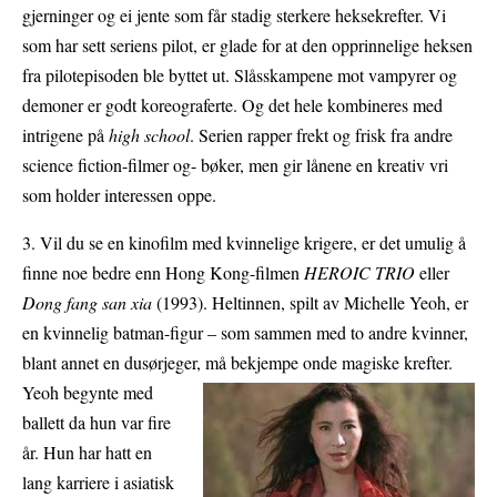
gjerninger og ei jente som får stadig sterkere heksekrefter. Vi
som har sett seriens pilot, er glade for at den opprinnelige heksen
fra pilotepisoden ble byttet ut. Slåsskampene mot vampyrer og
demoner er godt koreograferte. Og det hele kombineres med
intrigene på
high school
. Serien rapper frekt og frisk fra andre
science fiction-filmer og- bøker, men gir lånene en kreativ vri
som holder interessen oppe.
3. Vil du se en kinofilm med kvinnelige krigere, er det umulig å
finne noe bedre enn Hong Kong-filmen
HEROIC TRIO
eller
Dong fang san xia
(1993). Heltinnen, spilt av Michelle Yeoh, er
en kvinnelig batman-figur – som sammen med to andre kvinner,
blant annet en dusørjeger, må bekjempe onde
magiske krefter.
Yeoh begynte med
ballett da hun var fire
år. Hun har hatt en
lang karriere i asiatisk