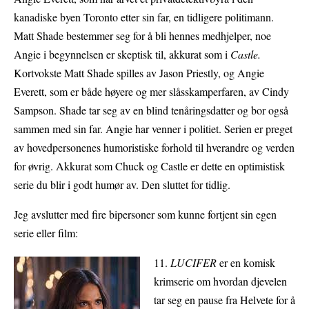
kanadiske byen Toronto etter sin far, en tidligere politimann.
Matt Shade bestemmer seg for å bli hennes medhjelper, noe
Angie i begynnelsen er skeptisk til, akkurat som i
Castle.
Kortvokste Matt Shade spilles av Jason Priestly, og Angie
Everett, som er både høyere og mer slåsskamperfaren, av Cindy
Sampson. Shade tar seg av en blind tenåringsdatter og bor også
sammen med sin far. Angie har venner i politiet. Serien er preget
av hovedpersonenes humoristiske forhold til hverandre og verden
for øvrig. Akkurat som Chuck og Castle er dette en optimistisk
serie du blir i godt humør av. Den sluttet for tidlig.
Jeg avslutter med fire bipersoner som kunne fortjent sin egen
serie eller film:
11.
LUCIFER
er en komisk
krimserie om hvordan djevelen
tar seg en pause fra Helvete for å