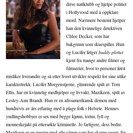
drive nattklubb og hjelpe politiet
i Hollyvood med å oppklare
mord. Nærmere bestemt hjelper
han den kvinnelige detektiven
Chloe Decker, som har
bakgrunn som skuespiller. Hun
og Lucifer følger
buddy-plottet
kjent fra mange andre filmer og
filmserier, hvor to personer først
misliker hverandre og så etter hvert utvikler respekt for sine ulike
karaktertrekk. Lucifer Morgenstjerne, glimrende spilt av Tom
Ellis, har en kvinnelig medhjelper og livvakt, Mazikeen, spilt av
Lesley-Ann Brandt. Hun er en afroamerikansk demon med
hundrevis av års erfaring med å plage folk i Helvete. Hennes
yndlingshobbyer er sex med begge kjønn, tortur, fyll og
menneskejakt på ettersøkte kriminelle. Jo farligere, dess bedre.
Mazikeen er en mester med alle våpen som har skarpe egger. En