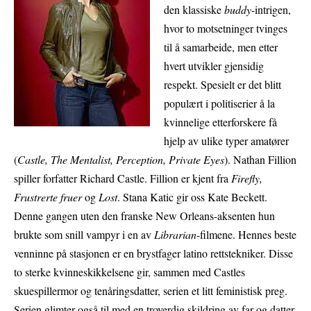
den klassiske
buddy-
intrigen,
hvor to motsetninger tvinges
til å samarbeide, men etter
hvert utvikler gjensidig
respekt. Spesielt er det blitt
populært i politiserier å la
kvinnelige etterforskere få
hjelp av ulike typer amatører
(
Castle, The Mentalist, Perception, Private Eyes
). Nathan Fillion
spiller forfatter Richard Castle. Fillion er kjent fra
Firefly,
Frustrerte fruer
og
Lost
. Stana Katic gir oss Kate Beckett.
Denne gangen uten den franske New Orleans-aksenten hun
brukte som snill vampyr i en av
Librarian
-filmene. Hennes beste
venninne på stasjonen er en brystfager latino rettstekniker. Disse
to sterke kvinneskikkelsene gir, sammen med Castles
skuespillermor og tenåringsdatter, serien et litt feministisk preg.
Serien glimter også til med en troverdig skildring av far og datter-