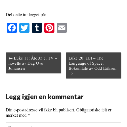
Del dette innlegget på:
F
T
T
P
E
a
w
u
i
m
c
i
m
n
a
← Luke 18: ÅR 33 e. TV –
Luke 20: aUI – The
e
t
b
t
i
Post navigation
novelle av Dag Ove
Language of Space.
Johansen
Bokomtale av Odd Eriksen
b
t
l
e
l
→
o
e
r
r
o
r
e
Legg igjen en kommentar
k
s
t
Din e-postadresse vil ikke bli publisert.
Obligatoriske felt er
merket med
*