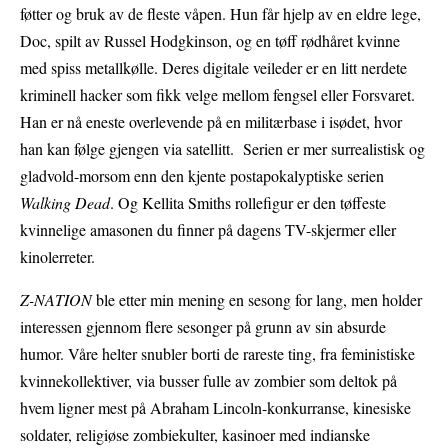
føtter og bruk av de fleste våpen. Hun får hjelp av en eldre lege,
Doc, spilt av Russel Hodgkinson, og en tøff rødhåret kvinne
med spiss metallkølle. Deres digitale veileder er en litt nerdete
kriminell hacker som fikk velge mellom fengsel eller Forsvaret.
Han er nå eneste overlevende på en militærbase i isødet, hvor
han kan følge gjengen via satellitt. Serien er mer surrealistisk og
gladvold-morsom enn den kjente postapokalyptiske serien
Walking Dead
. Og Kellita Smiths rollefigur er den tøffeste
kvinnelige amasonen du finner på dagens TV-skjermer eller
kinolerreter.
Z-NATION
ble etter min mening en sesong for lang, men holder
interessen gjennom flere sesonger på grunn av sin absurde
humor. Våre helter snubler borti de rareste ting, fra feministiske
kvinnekollektiver, via busser fulle av zombier som deltok på
hvem ligner mest på Abraham Lincoln-konkurranse, kinesiske
soldater, religiøse zombiekulter, kasinoer med indianske