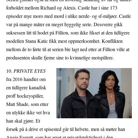
forholdet mellom Richard og Alexis. Castle har i sine 173
episoder mye moro med mord i ulike nerde- og sf-miljøer. Castle
var på mange måter en meget hyggelig serie. Dessverre gikk
suksessen litt til hodet på Fillion, som ikke fikset at den tidligere
modellen Stana Katic fikk mest oppmerksomhet. Konflikten
mellom de to førte til at serien ble lagt ned etter at Fillion ville at
produsenten skulle fjerne sine to kvinnelige motspillere.
10.
PRIVATE EYES
fra 2016 handler om
en tidligere kanadisk
proff hockeyspiller,
Matt Shade, som etter
en ulykke ikke vet hva
han skal gjøre. Et
forsøk på å drive et spisested går til helvete, men så møter han
Angie Everett, som har arvet et privatdetektivbyrå i den