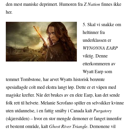
den mest maniske deprimert. Humoren fra
Z Nation
finnes ikke
her.
5. Skal vi snakke om
heltinner fra
underklassen er
WYNONNA EARP
viktig. Denne
etterkommeren av
Wyatt Earp som
temmet Tombstone, har arvet Wyatts historisk berømte
spesiallagde colt med ekstra langt løp. Dette er et våpen med
magiske krefter. Når det brukes av en ekte Earp, kan det sende
folk rett til helvete. Melanie Scrofano spiller en selvsikker kvinne
uten utdannelse, i en fattig småby i Canada kalt
Purgatory
(skjærsilden) – hvor en stor mengde demoner er fanget innenfor
et bestemt område, kalt
Ghost River Triangle
. Demonene vil