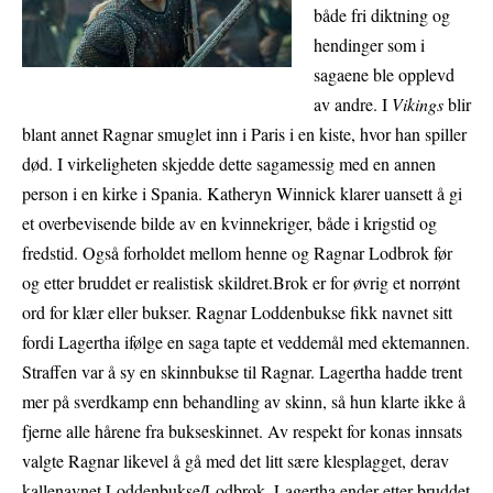
både fri diktning og
hendinger som i
sagaene ble opplevd
av andre. I
Vikings
blir
blant annet Ragnar smuglet inn i Paris i en kiste, hvor han spiller
død. I virkeligheten skjedde dette sagamessig med en annen
person i en kirke i Spania. Katheryn Winnick klarer uansett å gi
et overbevisende bilde av en kvinnekriger, både i krigstid og
fredstid. Også forholdet mellom henne og Ragnar Lodbrok før
og etter bruddet er realistisk skildret.Brok er for øvrig et norrønt
ord for klær eller bukser. Ragnar Loddenbukse fikk navnet sitt
fordi Lagertha ifølge en saga tapte et veddemål med ektemannen.
Straffen var å sy en skinnbukse til Ragnar. Lagertha hadde trent
mer på sverdkamp enn behandling av skinn, så hun klarte ikke å
fjerne alle hårene fra bukseskinnet. Av respekt for konas innsats
valgte Ragnar likevel å gå med det litt sære klesplagget, derav
kallenavnet Loddenbukse/Lodbrok. Lagertha ender etter bruddet