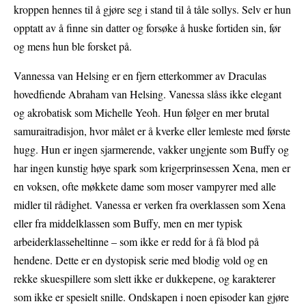
kroppen hennes til å gjøre seg i stand til å tåle sollys. Selv er hun
opptatt av å finne sin datter og forsøke å huske fortiden sin, før
og mens hun ble forsket på.
Vannessa van Helsing er en fjern etterkommer av Draculas
hovedfiende Abraham van Helsing. Vanessa slåss ikke elegant
og akrobatisk som Michelle Yeoh. Hun følger en mer brutal
samuraitradisjon, hvor målet er å kverke eller lemleste med første
hugg. Hun er ingen sjarmerende, vakker ungjente som Buffy og
har ingen kunstig høye spark som krigerprinsessen Xena, men er
en voksen, ofte møkkete dame som moser vampyrer med alle
midler til rådighet. Vanessa er verken fra overklassen som Xena
eller fra middelklassen som Buffy, men en mer typisk
arbeiderklasseheltinne – som ikke er redd for å få blod på
hendene. Dette er en dystopisk serie med blodig vold og en
rekke skuespillere som slett ikke er dukkepene, og karakterer
som ikke er spesielt snille. Ondskapen i noen episoder kan gjøre