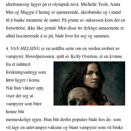
idrettsmessig ligger på et olympisk nivå. Michelle Yeoh, Anita
Mui og Maggie Cheung er sjarmerende, akrobatiske og i stand
til å banke mennene de møter. På grunn av suksessen kom det en
fortsettelse, ikke like genial. Men disse tre dyktige amazonene er
alltid fascinerende å se på, både hver for seg og sammen.
4.
VAN HELSING
er en nettflix-serie om en verden erobret av
vampyrer. Hovedpersonen, spilt av Kelly Overton, er en
kvinne
fra et militært
forskningsanlegg som
først ligger i koma.
Når hun våkner opp,
viser det seg at
vampyrer som biter
henne blir
menneskelige igjen. Hun blir derfor populær både hos de- som
vil lage en antivampyr-vaksine og blant vampyrer som vil bruke