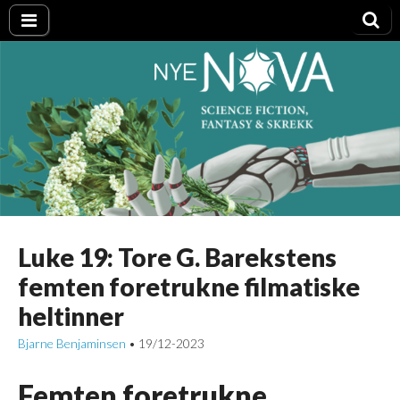
Nye NOVA
Luke 19: Tore G. Barekstens
femten foretrukne filmatiske
heltinner
Bjarne Benjaminsen
19/12-2023
•
Femten foretrukne