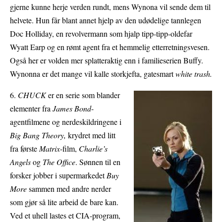
gjerne kunne herje verden rundt, mens Wynona vil sende dem til
helvete. Hun får blant annet hjelp av den udødelige tannlegen
Doc Holliday, en revolvermann som hjalp tipp-tipp-oldefar
Wyatt Earp og en rømt agent fra et hemmelig etterretningsvesen.
Også her er volden mer splatteraktig enn i familieserien Buffy.
Wynonna er det mange vil kalle storkjefta, gatesmart
white trash.
6.
CHUCK
er en serie som blander
elementer fra
James Bond
-
agentfilmene og nerdeskildringene i
Big Bang Theory,
krydret med litt
fra første
Matrix
-film,
Charlie’s
Angels
og
The Office
. Sønnen til en
forsker jobber i supermarkedet
Buy
More
sammen med andre nerder
som gjør så lite arbeid de bare kan.
Ved et uhell lastes et CIA-program,