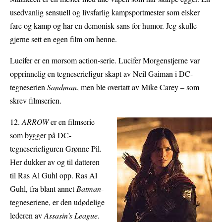
usedvanlig sensuell og livsfarlig kampsportmester som elsker
fare og kamp og har en demonisk sans for humor. Jeg skulle
gjerne sett en egen film om henne.
Lucifer er en morsom action-serie. Lucifer Morgenstjerne var
opprinnelig en tegneseriefigur skapt av Neil Gaiman i DC-
tegneserien
Sandman
, men ble overtatt av Mike Carey – som
skrev filmserien.
12.
ARROW
er en filmserie
som bygger på DC-
tegneseriefiguren Grønne Pil.
Her dukker av og til datteren
til Ras Al Guhl opp. Ras Al
Guhl, fra blant annet
Batman
-
tegneseriene, er den udødelige
lederen av
Assasin’s League
.