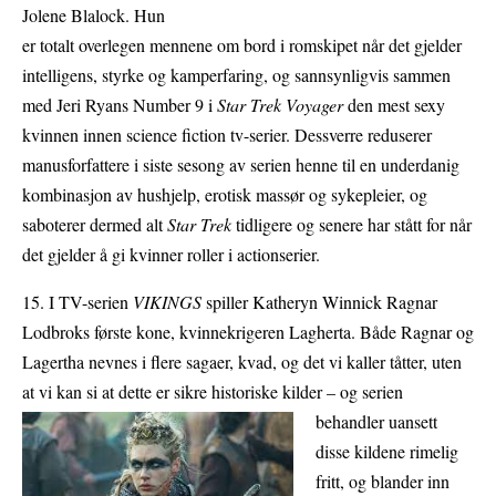
Jolene Blalock. Hun
er totalt overlegen mennene om bord i romskipet når det gjelder
intelligens, styrke og kamperfaring, og sannsynligvis sammen
med Jeri Ryans Number 9 i
Star Trek Voyager
den mest sexy
kvinnen innen science fiction tv-serier. Dessverre reduserer
manusforfattere i siste sesong av serien henne til en underdanig
kombinasjon av hushjelp, erotisk massør og sykepleier, og
saboterer dermed alt
Star Trek
tidligere og senere har stått for når
det gjelder å gi kvinner roller i actionserier.
15. I TV-serien
VIKINGS
spiller Katheryn Winnick Ragnar
Lodbroks første kone, kvinnekrigeren Lagherta. Både Ragnar og
Lagertha nevnes i flere sagaer, kvad, og det vi kaller tåtter, uten
at vi kan si at dette er sikre historiske kilder – og serien
behandler uansett
disse kildene rimelig
fritt, og blander inn