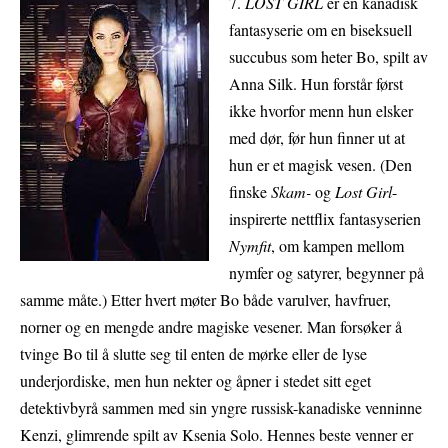
7.
LOST GIRL
er en kanadisk
fantasyserie om en biseksuell
succubus som heter Bo, spilt av
Anna Silk. Hun forstår først
ikke hvorfor menn hun elsker
med dør, før hun finner ut at
hun er et magisk vesen. (Den
finske
Skam-
og
Lost Girl
-
inspirerte nettflix fantasyserien
Nymfit
, om kampen mellom
nymfer og satyrer, begynner på
samme måte.) Etter hvert møter Bo både varulver, havfruer,
norner og en mengde andre magiske vesener. Man forsøker å
tvinge Bo til å slutte seg til enten de mørke eller de lyse
underjordiske, men hun nekter og åpner i stedet sitt eget
detektivbyrå sammen med sin yngre russisk-kanadiske venninne
Kenzi, glimrende spilt av Ksenia Solo. Hennes beste venner er