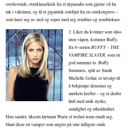
overlevende, overklassekrek fra et øyparadis som gjerne vil ha
tak i vaksinen, og til et gigantisk ostehjul fra en ostekongress –
som lurer seg av sted og soper med seg zombier og zombiekuer.
2. Liker du kvinner som slåss
uten våpen, kommer Buffy,
fra tv-serien
BUFFY – THE
VAMPIRE SLAYER
, som en
god nummer to. Buffy
Summers, spilt av Sarah
Michelle Gellar, er utvalgt til
å bekjempe demoner og
mørkets krefter – og er derfor
født med unik styrke,
smidighet og utholdenhet.
Hun samler, liksom løytnant Warre et trofast team rundt seg,
blant disse en vampyr som angrer på sine tidligere onde