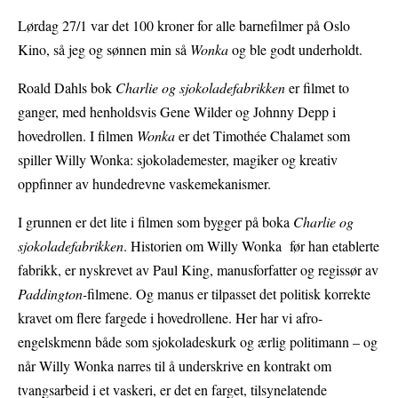
Lørdag 27/1 var det 100 kroner for alle barnefilmer på Oslo
Kino, så jeg og sønnen min så
Wonka
og ble godt underholdt.
Roald Dahls bok
Charlie og sjokoladefabrikken
er filmet to
ganger, med henholdsvis Gene Wilder og Johnny Depp i
hovedrollen. I filmen
Wonka
er det Timothée Chalamet som
spiller Willy Wonka: sjokolademester, magiker og kreativ
oppfinner av hundedrevne vaskemekanismer.
I grunnen er det lite i filmen som bygger på boka
Charlie og
sjokoladefabrikken
. Historien om Willy Wonka før han etablerte
fabrikk, er nyskrevet av Paul King, manusforfatter og regissør av
Paddington-
filmene. Og manus er tilpasset det politisk korrekte
kravet om flere fargede i hovedrollene. Her har vi afro-
engelskmenn både som sjokoladeskurk og ærlig politimann – og
når Willy Wonka narres til å underskrive en kontrakt om
tvangsarbeid i et vaskeri, er det en farget, tilsynelatende