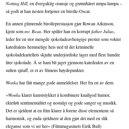
Notting
Hill
, en dvergaktig oransje og grønnhåret umpa-lumpa –
så godt at han nesten fortjener en birolle-Oscar.
En annen glimrende birolleprestasjon gjør Rowan Atkinson,
kjent som
mr. Bean
. Her spiller han en korrupt
father Julius
,
leder for en stor mengde sjokoladeavhengige prester som vokter
katedralens hemmelige heis ned til det kriminelle
sjokoladekartellets skjulte underjordiske lager med flere hundre
liter sjokolade. Å se ham bli jaget gjennom katedralen av en
sulten sjiraff, er et av filmens høydepunkter.
Wonka
har fått mange gode anmeldelser. Her fra en av dem:
«
Wonka
klarer kunststykket å kombinere knallgod humor,
ektefølt sentimentalitet og nostalgi og gode sanger og musikk.
Det er sjeldent at en film klarer å forene disse elementene så
harmonisk, og enda sjeldnere at den gjør det med en slik
eleganse som vi ser her» (Filmmagasinets Eirik Bull)