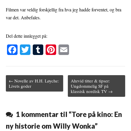
Filmen var veldig forskjellig fra hva jeg hadde forventet, og bra
var det. Anbefales.
Del dette innlegget på:
F
T
T
P
E
a
w
u
i
m
c
i
m
n
a
← Novelle av H.H. Løyche:
Ahrvid titter & tipser:
e
t
b
t
i
Post navigation
Livets goder
Ungdommelig SF på
klassisk nordisk TV →
b
t
l
e
l
o
e
r
r
o
r
e
1 kommentar til “
Tore på kino: En
k
s
ny historie om Willy Wonka
”