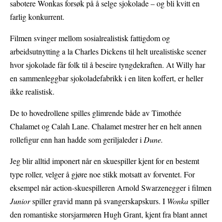
sabotere Wonkas forsøk på å selge sjokolade – og bli kvitt en
farlig konkurrent.
Filmen svinger mellom sosialrealistisk fattigdom og
arbeidsutnytting a la Charles Dickens til helt urealistiske scener
hvor sjokolade får folk til å beseire tyngdekraften. At Willy har
en sammenleggbar sjokoladefabrikk i en liten koffert, er heller
ikke realistisk.
De to hovedrollene spilles glimrende både av Timothée
Chalamet og Calah Lane. Chalamet mestrer her en helt annen
rollefigur enn han hadde som geriljaleder i
Dune.
Jeg blir alltid imponert når en skuespiller kjent for en bestemt
type roller, velger å gjøre noe stikk motsatt av forventet. For
eksempel når action-skuespilleren Arnold Swarzenegger i filmen
Junior
spiller gravid mann på svangerskapskurs. I
Wonka
spiller
den romantiske storsjarmøren Hugh Grant, kjent fra blant annet