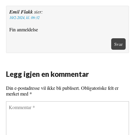
t
Emil Flakk
sier:
10/2-2024, kl. 09:32
Fin anmeldelse
Svar
Legg igjen en kommentar
Din e-postadresse vil ikke bli publisert.
Obligatoriske felt er
merket med
*