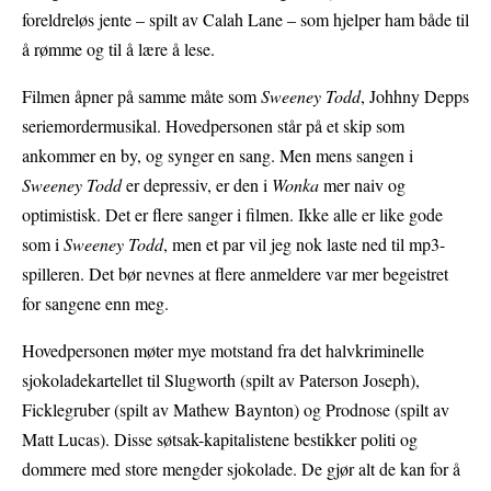
foreldreløs jente – spilt av Calah Lane – som hjelper ham både til
å rømme og til å lære å lese.
Filmen åpner på samme måte som
Sweeney Todd
, Johhny Depps
seriemordermusikal. Hovedpersonen står på et skip som
ankommer en by, og synger en sang. Men mens sangen i
Sweeney Todd
er depressiv, er den i
Wonka
mer naiv og
optimistisk. Det er flere sanger i filmen. Ikke alle er like gode
som i
Sweeney Todd
, men et par vil jeg nok laste ned til mp3-
spilleren. Det bør nevnes at flere anmeldere var mer begeistret
for sangene enn meg.
Hovedpersonen møter mye motstand fra det halvkriminelle
sjokoladekartellet til Slugworth (spilt av Paterson Joseph),
Ficklegruber (spilt av Mathew Baynton) og Prodnose (spilt av
Matt Lucas). Disse søtsak-kapitalistene bestikker politi og
dommere med store mengder sjokolade. De gjør alt de kan for å