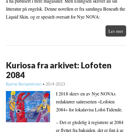
å ha publisert i flere magasiner. Men Ellingsen skriver all sin
litteratur på engelsk. Denne novellen er fra samlinga Beneath the
Liquid Skin, og er spesielt oversatt for Nye NOVA:
Les mer
Kuriosa fra arkivet: Lofoten
2084
Bjarne Benjaminsen
20/4-2023
•
I 2018 skrev en av Nye NOVAs
redaktører satireserien «Lofoten
2084» for lokalavisa Lofot-Tidende.
– Det er gledelig å registrere at 2084
er flyttet fra baksiden, det er fint å se