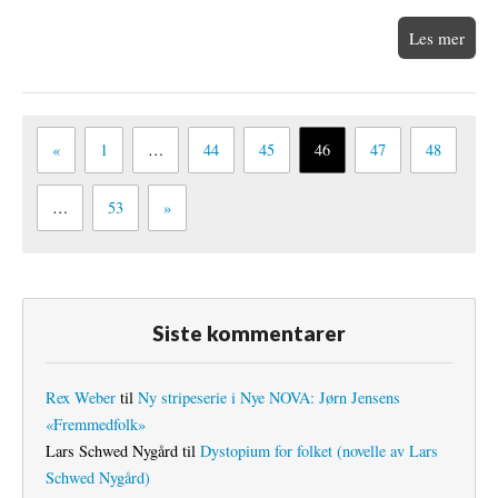
Les mer
«
1
…
44
45
46
47
48
…
53
»
Siste kommentarer
Rex Weber
til
Ny stripeserie i Nye NOVA: Jørn Jensens
«Fremmedfolk»
Lars Schwed Nygård
til
Dystopium for folket (novelle av Lars
Schwed Nygård)