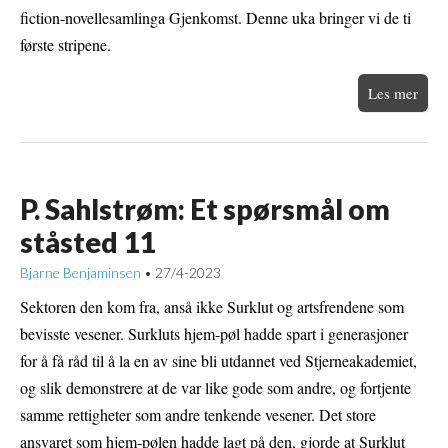
fiction-novellesamlinga Gjenkomst. Denne uka bringer vi de ti
første stripene.
Les mer
P. Sahlstrøm: Et spørsmål om
ståsted 11
Bjarne Benjaminsen
27/4-2023
•
Sektoren den kom fra, anså ikke Surklut og artsfrendene som
bevisste vesener. Surkluts hjem-pøl hadde spart i generasjoner
for å få råd til å la en av sine bli utdannet ved Stjerneakademiet,
og slik demonstrere at de var like gode som andre, og fortjente
samme rettigheter som andre tenkende vesener. Det store
ansvaret som hjem-pølen hadde lagt på den, gjorde at Surklut