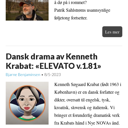
å dø på i rommet?
Patrik Sahlstrøms usannsynlige
føljetong fortsetter.
Les mer
Dansk drama av Kenneth
Krabat: «ELEVATO v.1.81»
Bjarne Benjaminsen
8/5-2023
•
Kenneth Søgaard Krabat (født 1963 i
København) er en dansk forfatter og
dikter, oversatt til engelsk, tysk,
kroatisk, slovensk og italiensk. Vi
bringer et forunderlig dramatisk verk
fra Krabats hånd i Nye NOVAs ånd.