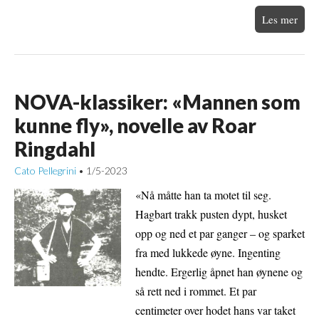
Les mer
NOVA-klassiker: «Mannen som
kunne fly», novelle av Roar
Ringdahl
Cato Pellegrini
1/5-2023
•
«Nå måtte han ta motet til seg.
Hagbart trakk pusten dypt, husket
opp og ned et par ganger – og sparket
fra med lukkede øyne. Ingenting
hendte. Ergerlig åpnet han øynene og
så rett ned i rommet. Et par
centimeter over hodet hans var taket