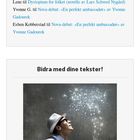
Lene
til
Dystopium for folket (novelle av Lars Schwed Nygård)
Yvonne G.
til
Nova-debut: «En perfekt ambassadør» av Yvonne
Gadourek
Esben Kobberstad
til
Nova-debut: «En perfekt ambassadør» av
Yvonne Gadourek
Bidra med dine tekster!