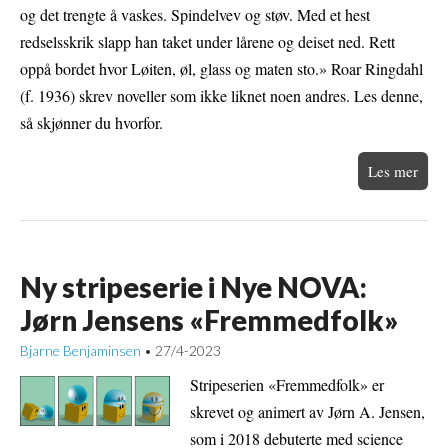
og det trengte å vaskes. Spindelvev og støv. Med et hest
redselsskrik slapp han taket under lårene og deiset ned. Rett
oppå bordet hvor Løiten, øl, glass og maten sto.» Roar Ringdahl
(f. 1936) skrev noveller som ikke liknet noen andres. Les denne,
så skjønner du hvorfor.
Les mer
Ny stripeserie i Nye NOVA:
Jørn Jensens «Fremmedfolk»
Bjarne Benjaminsen
27/4-2023
•
Stripeserien «Fremmedfolk» er
skrevet og animert av Jørn A. Jensen,
som i 2018 debuterte med science