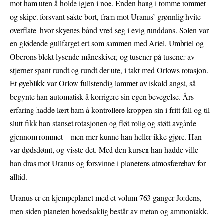
mot ham uten å holde igjen i noe. Enden hang i tomme rommet
og skipet forsvant sakte bort, fram mot Uranus’ grønnlig hvite
overflate, hvor skyenes bånd vred seg i evig runddans. Solen var
en glødende gullfarget ert som sammen med Ariel, Umbriel og
Oberons blekt lysende måneskiver, og tusener på tusener av
stjerner spant rundt og rundt der ute, i takt med Orlows rotasjon.
Et øyeblikk var Orlow fullstendig lammet av iskald angst, så
begynte han automatisk å korrigere sin egen bevegelse. Års
erfaring hadde lært ham å kontrollere kroppen sin i fritt fall og til
slutt fikk han stanset rotasjonen og fløt rolig og støtt avgårde
gjennom rommet – men mer kunne han heller ikke gjøre. Han
var dødsdømt, og visste det. Med den kursen han hadde ville
han dras mot Uranus og forsvinne i planetens atmosfærehav for
alltid.
Uranus er en kjempeplanet med et volum 763 ganger Jordens,
men siden planeten hovedsaklig består av metan og ammoniakk,