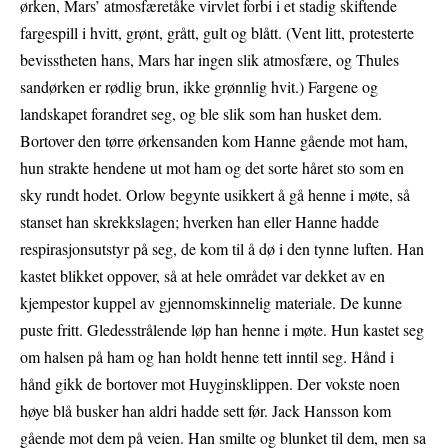
ørken, Mars’ atmosfæretåke virvlet forbi i et stadig skiftende
fargespill i hvitt, grønt, grått, gult og blått. (Vent litt, protesterte
bevisstheten hans, Mars har ingen slik atmosfære, og Thules
sandørken er rødlig brun, ikke grønnlig hvit.) Fargene og
landskapet forandret seg, og ble slik som han husket dem.
Bortover den tørre ørkensanden kom Hanne gående mot ham,
hun strakte hendene ut mot ham og det sorte håret sto som en
sky rundt hodet. Orlow begynte usikkert å gå henne i møte, så
stanset han skrekkslagen; hverken han eller Hanne hadde
respirasjonsutstyr på seg, de kom til å dø i den tynne luften. Han
kastet blikket oppover, så at hele området var dekket av en
kjempestor kuppel av gjennomskinnelig materiale. De kunne
puste fritt. Gledesstrålende løp han henne i møte. Hun kastet seg
om halsen på ham og han holdt henne tett inntil seg. Hånd i
hånd gikk de bortover mot Huyginsklippen. Der vokste noen
høye blå busker han aldri hadde sett før. Jack Hansson kom
gående mot dem på veien. Han smilte og blunket til dem, men sa