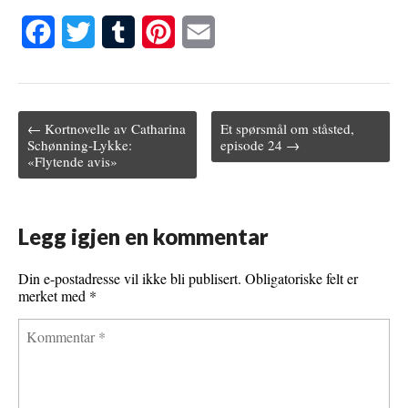
F
T
T
P
E
a
w
u
i
m
c
i
m
n
a
← Kortnovelle av Catharina
Et spørsmål om ståsted,
e
t
b
t
i
Post navigation
Schønning-Lykke:
episode 24 →
«Flytende avis»
b
t
l
e
l
o
e
r
r
o
r
e
Legg igjen en kommentar
k
s
Din e-postadresse vil ikke bli publisert.
Obligatoriske felt er
t
merket med
*