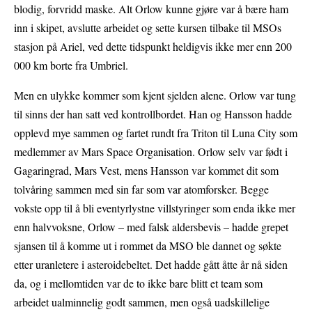
blodig, forvridd maske. Alt Orlow kunne gjøre var å bære ham
inn i skipet, avslutte arbeidet og sette kursen tilbake til MSOs
stasjon på Ariel, ved dette tidspunkt heldigvis ikke mer enn 200
000 km borte fra Umbriel.
Men en ulykke kommer som kjent sjelden alene. Orlow var tung
til sinns der han satt ved kontrollbordet. Han og Hansson hadde
opplevd mye sammen og fartet rundt fra Triton til Luna City som
medlemmer av Mars Space Organisation. Orlow selv var født i
Gagaringrad, Mars Vest, mens Hansson var kommet dit som
tolvåring sammen med sin far som var atomforsker. Begge
vokste opp til å bli eventyrlystne villstyringer som enda ikke mer
enn halvvoksne, Orlow – med falsk aldersbevis – hadde grepet
sjansen til å komme ut i rommet da MSO ble dannet og søkte
etter uranletere i asteroidebeltet. Det hadde gått åtte år nå siden
da, og i mellomtiden var de to ikke bare blitt et team som
arbeidet ualminnelig godt sammen, men også uadskillelige