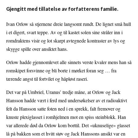
Gjengitt med tillatelse av forfatterens familie.
Ivan Orlow så stjernene dreie langsomt rundt. De lignet små hull
i et digert, svart teppe. Av og til kastet solen sine stråler inn i
romdraktens visir og lot skarpt avtegnede kontraster av lys og
skygge spille over ansiktet hans.
Orlow hadde gjennomlevet alle sinnets verste kvaler mens han så
romskipet forsvinne og bli borte i mørket foran seg … fra
tærende angst til fortvilet og håpløst raseri.
Det var på Umbriel, Uranus’ tredje måne, at Orlow og Jack
Hansson hadde vært i ferd med undersøkelser av et radioaktivt
felt da Hansson satte foten ned i en sprekk, falt fremover og
knuste plexiglasset i romhjelmen mot en spiss steinblokk. Han
var allerede død da Orlow kom borttil. Det «uknuselige» glasset
lå på bakken som et hvitt støv og Jack Hanssons ansikt var en