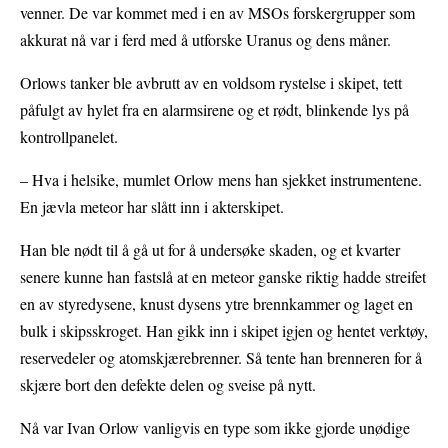
venner. De var kommet med i en av MSOs forskergrupper som
akkurat nå var i ferd med å utforske Uranus og dens måner.
Orlows tanker ble avbrutt av en voldsom rystelse i skipet, tett
påfulgt av hylet fra en alarmsirene og et rødt, blinkende lys på
kontrollpanelet.
– Hva i helsike, mumlet Orlow mens han sjekket instrumentene.
En jævla meteor har slått inn i akterskipet.
Han ble nødt til å gå ut for å undersøke skaden, og et kvarter
senere kunne han fastslå at en meteor ganske riktig hadde streifet
en av styredysene, knust dysens ytre brennkammer og laget en
bulk i skipsskroget. Han gikk inn i skipet igjen og hentet verktøy,
reservedeler og atomskjærebrenner. Så tente han brenneren for å
skjære bort den defekte delen og sveise på nytt.
Nå var Ivan Orlow vanligvis en type som ikke gjorde unødige