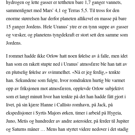
hydrogen og lette gasser er tettheten bare 1,7 ganger vannets,
sammenlignet med Mars’ 4,1 og Terras 5,5. Til tross for den
enorme størrelsen har derfor planeten allikevel en masse på bare
15 ganger Jordens. Hele Uranus’ ytre er en tynn suppe av gasser
og væsker, og planetens tyngdekraft er stort sett den samme som
Jordens.
I rommet hadde ikke Orlow hatt noen følelse av å falle, men idet
han som en rakett stupte ned i Uranus’ atmosfære ble han tatt av
en plutselig følelse av svimmelhet. «Nå er jeg ferdig,» tenkte
han. Sekundene som fulgte, hvor romdrakten hurtig ble varmet
opp av friksjonen mot atmosfæren, opplevde Orlow subjektivt
som et langt minutt hvor han tenkte på det han hadde fått gjort i
livet, på sin kjære Hanne i Callisto romhavn, på Jack, på
ekspedisjoner i Syrtis Majors ørken, timer i arbeid på Hygeia,
Juno, Metis og hundreder av andre asteroider, på ferder til Jupiter
og Saturns måner … Mens han styrtet videre nedover i det stadig