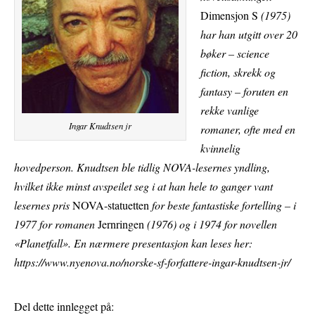
Dimensjon S
(1975)
har han utgitt over 20
bøker – science
fiction, skrekk og
fantasy – foruten en
rekke vanlige
Ingar Knudtsen jr
romaner, ofte med en
kvinnelig
hovedperson. Knudtsen ble tidlig NOVA-lesernes yndling,
hvilket ikke minst avspeilet seg i at han hele to ganger vant
lesernes pris
NOVA-statuetten
for beste fantastiske fortelling – i
1977 for romanen
Jernringen
(1976) og i 1974 for novellen
«Planetfall». En nærmere presentasjon kan leses her:
https://www.nyenova.no/norske-sf-forfattere-ingar-knudtsen-jr/
Del dette innlegget på: