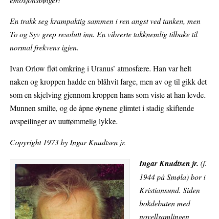
En trakk seg krampaktig sammen i ren angst ved tanken, men
To og Syv grep resolutt inn. En vibrerte takknemlig tilbake til
normal frekvens igjen.
Ivan Orlow fløt omkring i Uranus’ atmosfære. Han var helt
naken og kroppen hadde en blåhvit farge, men av og til gikk det
som en skjelving gjennom kroppen hans som viste at han levde.
Munnen smilte, og de åpne øynene glimtet i stadig skiftende
avspeilinger av uuttømmelig lykke.
Copyright 1973 by Ingar Knudtsen jr.
Ingar Knudtsen jr.
(f.
1944 på Smøla) bor i
Kristiansund. Siden
bokdebuten med
novellsamlingen