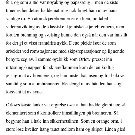
feil, og som alltid var nøyaktig og påpasselig – men de siste
timenes hendelser hadde naturlig nok bragt ham ut av hans
vanlige ro. En atomskjærebrenner er en liten, portabel
videreutvikling av de klassiske, kjemiske skjærebrennere, men
foruten brenning og sveising kunne den også når den var innstilt
for det gi et visst framdriftstrykk. Dette pleide især de som
arbeidet ved romstasjonene med skipsreparasjoner og lignende
benytte seg av. I samme øyeblikk som Orlow presset inn
utløsningsknappen for skjæreflammen kom det en kraftig
jetstrøm ut av brenneren, og han mistet balansen og fór bakover
samtidig som atombrenneren ble slengt ut av hånden hans og
forsvant ut av syne.
Orlows første tanke var ergrelse over at han hadde glemt noe så
elementært som å kontrollere innstillingen på brenneren. Så
begynte han å hale inn sikkerhetslinen. Som en orange orm, i
store løse kveiler, hang tauet mellom ham og skipet. Linen gled