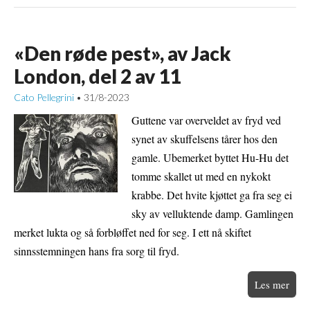
«Den røde pest», av Jack
London, del 2 av 11
Cato Pellegrini
31/8-2023
•
Guttene var overveldet av fryd ved
synet av skuffelsens tårer hos den
gamle. Ubemerket byttet Hu-Hu det
tomme skallet ut med en nykokt
krabbe. Det hvite kjøttet ga fra seg ei
sky av velluktende damp. Gamlingen
merket lukta og så forbløffet ned for seg. I ett nå skiftet
sinnsstemningen hans fra sorg til fryd.
Les mer