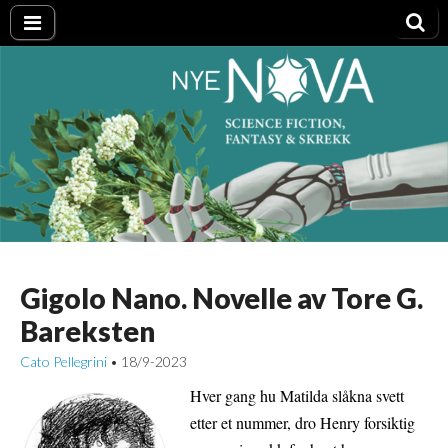
Nye NOVA
Gigolo Nano. Novelle av Tore G.
Bareksten
Cato Pellegrini
18/9-2023
•
Hver gang hu Matilda slåkna svett
etter et nummer, dro Henry forsiktig