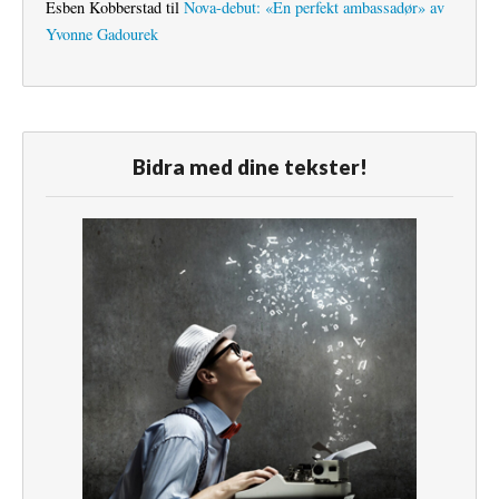
Esben Kobberstad
til
Nova-debut: «En perfekt ambassadør» av
Yvonne Gadourek
Bidra med dine tekster!