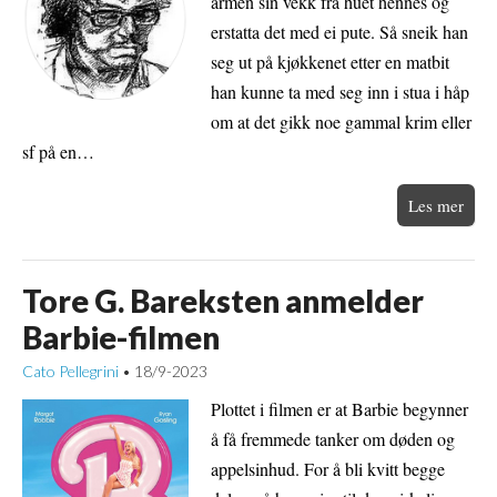
armen sin vekk fra huet hennes og
erstatta det med ei pute. Så sneik han
seg ut på kjøkkenet etter en matbit
han kunne ta med seg inn i stua i håp
om at det gikk noe gammal krim eller
sf på en…
Les mer
Tore G. Bareksten anmelder
Barbie-filmen
Cato Pellegrini
18/9-2023
•
Plottet i filmen er at Barbie begynner
å få fremmede tanker om døden og
appelsinhud. For å bli kvitt begge