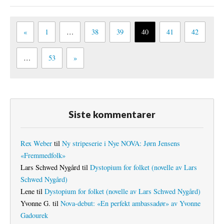
«
1
…
38
39
40
41
42
…
53
»
Siste kommentarer
Rex Weber
til
Ny stripeserie i Nye NOVA: Jørn Jensens
«Fremmedfolk»
Lars Schwed Nygård
til
Dystopium for folket (novelle av Lars
Schwed Nygård)
Lene
til
Dystopium for folket (novelle av Lars Schwed Nygård)
Yvonne G.
til
Nova-debut: «En perfekt ambassadør» av Yvonne
Gadourek