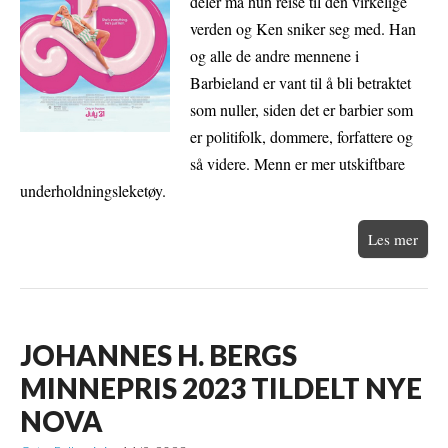
deler må hun reise til den virkelige
verden og Ken sniker seg med. Han
og alle de andre mennene i
Barbieland er vant til å bli betraktet
som nuller, siden det er barbier som
er politifolk, dommere, forfattere og
så videre. Menn er mer utskiftbare
underholdningsleketøy.
Les mer
JOHANNES H. BERGS
MINNEPRIS 2023 TILDELT NYE
NOVA