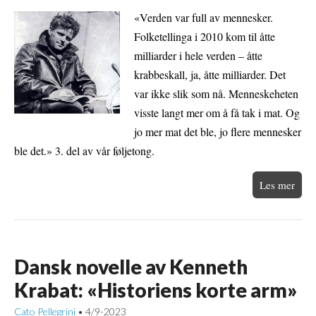
«Verden var full av mennesker.
Folketellinga i 2010 kom til åtte
milliarder i hele verden – åtte
krabbeskall, ja, åtte milliarder. Det
var ikke slik som nå. Menneskeheten
visste langt mer om å få tak i mat. Og
jo mer mat det ble, jo flere mennesker
ble det.» 3. del av vår føljetong.
Les mer
Dansk novelle av Kenneth
Krabat: «Historiens korte arm»
Cato Pellegrini
4/9-2023
•