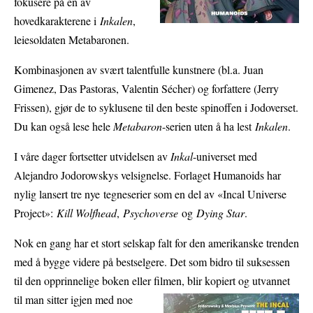
fokusere på en av
hovedkarakterene i
Inkalen
,
leiesoldaten Metabaronen.
Kombinasjonen av svært talentfulle kunstnere (bl.a. Juan
Gimenez, Das Pastoras, Valentin Sécher) og forfattere (Jerry
Frissen), gjør de to syklusene til den beste spinoffen i Jodoverset.
Du kan også lese hele
Metabaron
-serien uten å ha lest
Inkalen
.
I våre dager fortsetter utvidelsen av
Inkal
-universet med
Alejandro Jodorowskys velsignelse. Forlaget Humanoids har
nylig lansert tre nye tegneserier som en del av «Incal Universe
Project»:
Kill Wolfhead
,
Psychoverse
og
Dying Star
.
Nok en gang har et stort selskap falt for den amerikanske trenden
med å bygge videre på bestselgere. Det som bidro til suksessen
til den opprinnelige boken eller filmen, blir
kopiert og utvannet
til man sitter igjen med noe