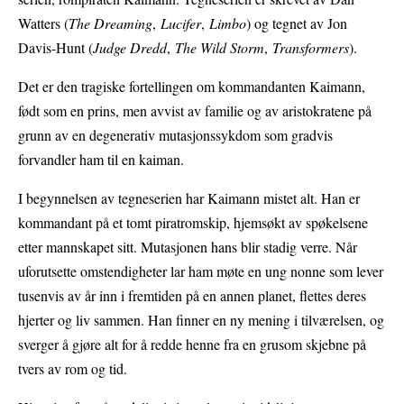
Watters (
The Dreaming
,
Lucifer
,
Limbo
) og tegnet av Jon
Davis-Hunt (
Judge Dredd
,
The Wild Storm
,
Transformers
).
Det er den tragiske fortellingen om kommandanten Kaimann,
født som en prins, men avvist av familie og av aristokratene på
grunn av en degenerativ mutasjonssykdom som gradvis
forvandler ham til en kaiman.
I begynnelsen av tegneserien har Kaimann mistet alt. Han er
kommandant på et tomt piratromskip, hjemsøkt av spøkelsene
etter mannskapet sitt. Mutasjonen hans blir stadig verre. Når
uforutsette omstendigheter lar ham møte en ung nonne som lever
tusenvis av år inn i fremtiden på en annen planet, flettes deres
hjerter og liv sammen. Han finner en ny mening i tilværelsen, og
sverger å gjøre alt for å redde henne fra en grusom skjebne på
tvers av rom og tid.