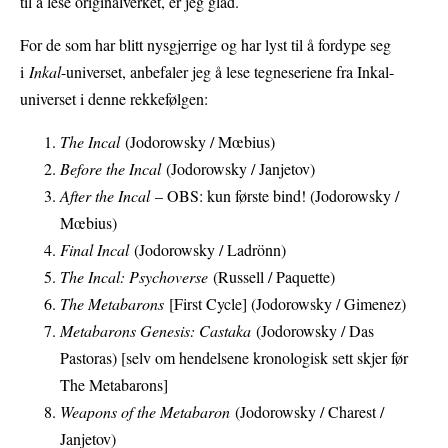
til å lese originalverket, er jeg glad.
For de som har blitt nysgjerrige og har lyst til å fordype seg
i
Inkal
-universet, anbefaler jeg å lese tegneseriene fra Inkal-
universet i denne rekkefølgen:
The Incal
(Jodorowsky / Mœbius)
Before the Incal
(Jodorowsky / Janjetov)
After the Incal
– OBS: kun første bind! (Jodorowsky /
Mœbius)
Final Incal
(Jodorowsky / Ladrönn)
The Incal: Psychoverse
(Russell / Paquette)
The Metabarons
[First Cycle] (Jodorowsky / Gimenez)
Metabarons Genesis: Castaka
(Jodorowsky / Das
Pastoras) [selv om hendelsene kronologisk sett skjer før
The Metabarons]
Weapons of the Metabaron
(Jodorowsky / Charest /
Janjetov)