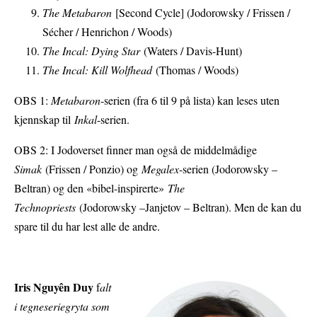
The Metabaron
[Second Cycle] (Jodorowsky / Frissen /
Sécher / Henrichon / Woods)
The Incal: Dying Star
(Waters / Davis-Hunt)
The Incal: Kill Wolfhead
(Thomas / Woods)
OBS 1:
Metabaron
-serien (fra 6 til 9 på lista) kan leses uten
kjennskap til
Inkal
-serien.
OBS 2: I Jodoverset finner man også de middelmådige
Simak
(Frissen / Ponzio) og
Megalex
-serien (Jodorowsky –
Beltran) og den «bibel-inspirerte»
The
Technopriests
(Jodorowsky –Janjetov – Beltran). Men de kan du
spare til du har lest alle de andre.
Iris Nguyên Duy
f
alt
i tegneseriegryta som