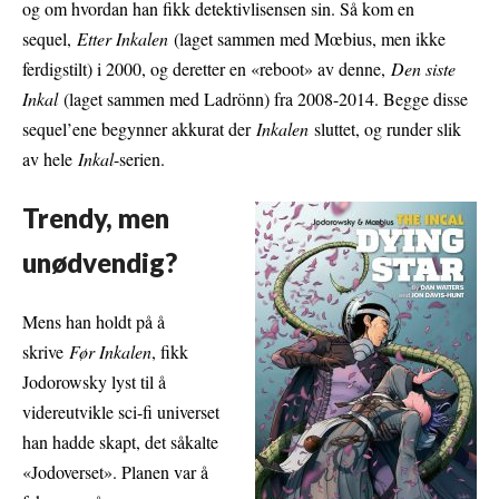
og om hvordan han fikk detektivlisensen sin. Så kom en
sequel,
Etter Inkalen
(laget sammen med Mœbius, men ikke
ferdigstilt) i 2000, og deretter en «reboot» av denne,
Den siste
Inkal
(laget sammen med Ladrönn) fra 2008-2014. Begge disse
sequel’ene begynner akkurat der
Inkalen
sluttet, og runder slik
av hele
Inkal
-serien.
Trendy, men
unødvendig?
Mens han holdt på å
skrive
Før Inkalen
, fikk
Jodorowsky lyst til å
videreutvikle sci-fi universet
han hadde skapt, det såkalte
«Jodoverset». Planen var å