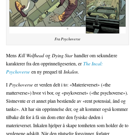
Fra Psychoverse
Mens
Kill Wolfhead
og
Dying Star
handler om sekundære
karakterer fra den opprinneligeserien, er
The Incal:
Psychoverse
en ny prequel til
Inkalen
.
I
Psychoverse
er verden delt i to: «Materieverset» («the
matterverse») hvor vi bor, og «psykoverset» («the psychoverse»).
Sistnevnte er et annet plan bestående av «rent potensial, ånd og
tanke». Alt har sin opprinnelse der, og alt kommer også kommer
tilbake dit for å få sin dom etter den fysiske døden i
materieverset. Inkalen hjelper å skape tomheten som holder de to
verdenene adskilt. Når den plutselig forsvinner, forlater