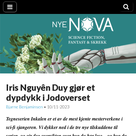
Nye NOVA
Iris Nguyên Duy gjør et
dypdykk i Jodoverset
Bjarne Benjaminsen
10/11-2023
•
Tegneserien Inkalen er et av de mest kjente mesterverkene i
sci-fi sjangeren. Vi dykker ned i de tre nye tilskuddene til
serien, og gir deg oversikten over hva du bør lese – og hva du