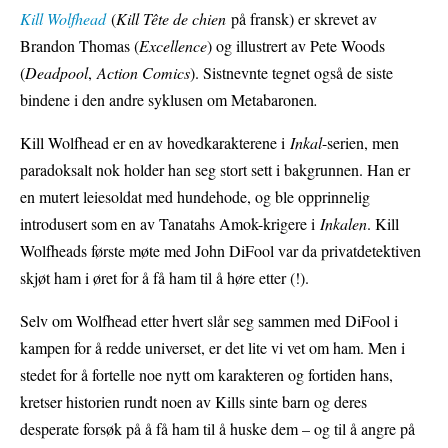
Kill Wolfhead
(
Kill Tête de chien
på fransk) er skrevet av
Brandon Thomas (
Excellence
) og illustrert av Pete Woods
(
Deadpool
,
Action Comics
). Sistnevnte tegnet også de siste
bindene i den andre syklusen om Metabaronen
.
Kill Wolfhead er en av hovedkarakterene i
Inkal
-serien, men
paradoksalt nok holder han seg stort sett i bakgrunnen. Han er
en mutert leiesoldat med hundehode, og ble opprinnelig
introdusert som en av Tanatahs Amok-krigere i
Inkalen
. Kill
Wolfheads første møte med John DiFool var da privatdetektiven
skjøt ham i øret for å få ham til å høre etter (!).
Selv om Wolfhead etter hvert slår seg sammen med DiFool i
kampen for å redde universet, er det lite vi vet om ham. Men i
stedet for å fortelle noe nytt om karakteren og fortiden hans,
kretser historien rundt noen av Kills sinte barn og deres
desperate forsøk på å få ham til å huske dem – og til å angre på