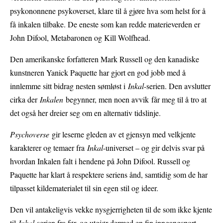
psykononnene psykoverset, klare til å gjøre hva som helst for å
få inkalen tilbake. De eneste som kan redde materieverden er
John Difool, Metabaronen og Kill Wolfhead.
Den amerikanske forfatteren Mark Russell og den kanadiske
kunstneren Yanick Paquette har gjort en god jobb med å
innlemme sitt bidrag nesten sømløst i
Inkal
-serien. Den avslutter
cirka der
Inkalen
begynner, men noen avvik får meg til å tro at
det også her dreier seg om en alternativ tidslinje.
Psychoverse
gir leserne gleden av et gjensyn med velkjente
karakterer og temaer fra
Inkal
-universet – og gir delvis svar på
hvordan Inkalen falt i hendene på John Difool. Russell og
Paquette har klart å respektere seriens ånd, samtidig som de har
tilpasset kildematerialet til sin egen stil og ideer.
Den vil antakeligvis vekke nysgjerrigheten til de som ikke kjente
til
Inkal
-serien fra før, og utgjør dermed en fin inngangsport