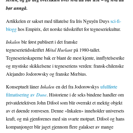
bør unngå.
Artikkelen er sakset med tillatelse fra Iris Nguyên Duys
sci-fi-
blogg
hos Empirix, det norske tidsskriftet for tegneseriekultur.
Inkalen
ble først publisert i det franske
tegneserietidsskriftet
Métal Hurlant
på 1980-tallet.
Tegneserieskaperne bak er blant de mest kjente, innflytelsesrike
og mystiske skikkelsene i tegneseriens verden: fransk-chilenske
Alejandro Jodorowsky og franske Mœbius.
Konseptuelt låner
Inkalen
en del fra Jodorowskys
ufullførte
filmatisering av
Dune
. Historiene i de seks bindene handler om
privatdetektiven John Difool som blir overrakt et mektig objekt
av et døende romvesen. Denne «Inkalen» inneholder universets
kraft, og må gjenforenes med sin svarte motpart. Difool og hans
kompanjonger blir jaget gjennom flere galakser av mange