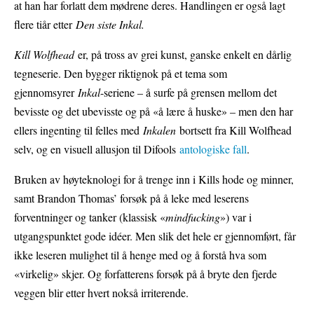
at han har forlatt dem mødrene deres. Handlingen er også lagt
flere tiår etter
Den siste Inkal.
Kill Wolfhead
er, på tross av grei kunst, ganske enkelt en dårlig
tegneserie. Den bygger riktignok på et tema som
gjennomsyrer
Inkal
-seriene – å surfe på grensen mellom det
bevisste og det ubevisste og på «å lære å huske» – men den har
ellers ingenting til felles med
Inkalen
bortsett fra Kill Wolfhead
selv, og en visuell allusjon til Difools
antologiske fall
.
Bruken av høyteknologi for å trenge inn i Kills hode og minner,
samt Brandon Thomas’ forsøk på å leke med leserens
forventninger og tanker (klassisk «
mindfucking
») var i
utgangspunktet gode idéer. Men slik det hele er gjennomført, får
ikke leseren mulighet til å henge med og å forstå hva som
«virkelig» skjer. Og forfatterens forsøk på å bryte den fjerde
veggen blir etter hvert nokså irriterende.