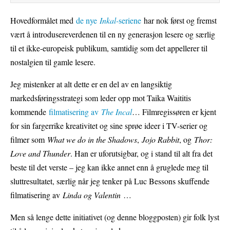
Hovedformålet med
de nye
Inkal-
seriene
har nok først og fremst
vært å introdusereverdenen til en ny generasjon lesere og særlig
til et ikke-europeisk publikum, samtidig som det appellerer til
nostalgien til gamle lesere.
Jeg mistenker at alt dette er en del av en langsiktig
markedsføringsstrategi som leder opp mot Taika Waititis
kommende
filmatisering av
The Incal
… Filmregissøren er kjent
for sin fargerrike kreativitet og sine sprøe ideer i TV-serier og
filmer som
What we do in the Shadows
,
Jojo Rabbit
, og
Thor:
Love and Thunder
. Han er uforutsigbar, og i stand til alt fra det
beste til det verste – jeg kan ikke annet enn å gruglede meg til
sluttresultatet, særlig når jeg tenker på Luc Bessons skuffende
filmatisering av
Linda og Valentin
…
Men så lenge dette initiativet (og denne bloggposten) gir folk lyst