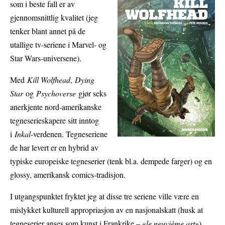
som i beste fall er av
gjennomsnittlig kvalitet (jeg
tenker blant annet på de
utallige tv-seriene i Marvel- og
Star Wars-universene).
Med
Kill Wolfhead
,
Dying
Star
og
Psychoverse
gjør seks
anerkjente nord-amerikanske
tegneserieskapere sitt inntog
i
Inkal
-verdenen. Tegneseriene
de har levert er en hybrid av
typiske europeiske tegneserier (tenk bl.a. dempede farger) og en
glossy, amerikansk comics-tradisjon.
I utgangspunktet fryktet jeg at disse tre seriene ville være en
mislykket kulturell appropriasjon av en nasjonalskatt (husk at
tegneserier anses som kunst i Frankrike – «
le neuvième art
»).