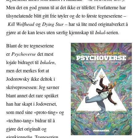
Men det en god grunn til at det ikke er tilfellet: Forfatterne har
tilsynelatende blitt gitt frie tøyler og de to første tegneseriene –
Kill Wolfhead
og
Dying Star
– har så lite med originalverket å
gjøre at de kan leses uten særlig kjennskap til
Inkal
-serien.
Blant de tre tegneseriene
er
Psychoverse
det mest
lojale bidraget til
Inkalen
,
men det merkes fort at
Jodorowsky ikke deltok i
skriveprosessen: Jeg savner
blant annet det rare språket
han har skapt i Jodoverset,
som med sine «proto-ting» og
«techno-tang» bidrar til å
gjøre det originalt og
gjenkjennelig. Tegneserien