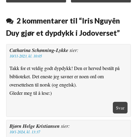
o
e
r
r
o
r
e
2 kommentarer til “
Iris Nguyên
k
s
Duy gjør et dypdykk i Jodoverset
”
t
Catharina Schønning-Lykke
sier:
10/11-2023, kl. 10:05
Takk for et veldig godt dypdykk! Den er herved bestilt på
biblioteket. Det eneste jeg savner er noen ord om
oversettelsen til norsk (og engelsk).
Gleder meg til å lese:)
Svar
Bjørn Helge Kristiansen
sier:
10/1-2024, kl. 13:37