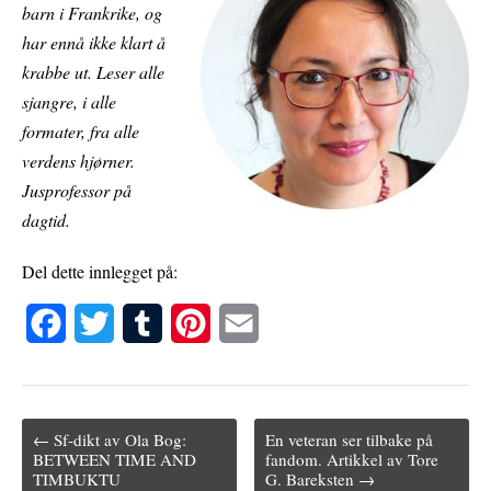
barn i Frankrike, og
har ennå ikke klart å
krabbe ut. Leser alle
sjangre, i alle
formater, fra alle
verdens hjørner.
Jusprofessor på
dagtid.
Del dette innlegget på:
F
T
T
P
E
a
w
u
i
m
c
i
m
n
a
← Sf-dikt av Ola Bog:
En veteran ser tilbake på
e
t
b
t
i
Post navigation
BETWEEN TIME AND
fandom. Artikkel av Tore
TIMBUKTU
G. Bareksten →
b
t
l
e
l