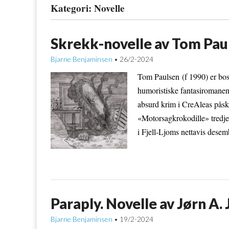
Kategori:
Novelle
Skrekk-novelle av Tom Pau
Bjarne Benjaminsen
26/2-2024
•
Tom Paulsen (f 1990) er bos
humoristiske fantasiromanen
absurd krim i CreAleas påske
«Motorsagkrokodille» tredjep
i Fjell-Ljoms nettavis de
Paraply. Novelle av Jørn A.
Bjarne Benjaminsen
19/2-2024
•