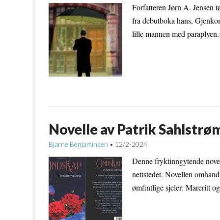
Forfatteren Jørn A. Jensen 
fra debutboka hans, Gjenkom
lille mannen med paraplyen.
Novelle av Patrik Sahlstrøm
Bjarne Benjaminsen
12/2-2024
•
Denne fryktinngytende novell
nettstedet. Novellen omhandl
ømfintlige sjeler: Mareritt 