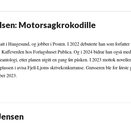
lsen: Motorsagkrokodille
att i Haugesund, og jobber i Posten. I 2022 debuterte han som forfatte
 Kaffeverden hos Forlagshuset Publica. Og i 2024 bidrar han også med 
antologi, etter planen utgitt en gang før påsken. I 2023 mottok novelle
lassen i avisa Fjell-Ljoms skrivekonkurranse. Grøsseren ble for første 
sember 2023.
 Jensen