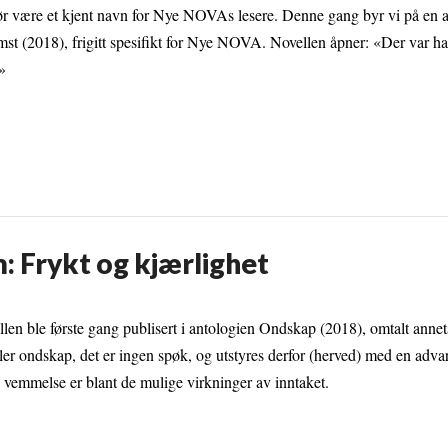
tør være et kjent navn for Nye NOVAs lesere. Denne gang byr vi på en 
st (2018), frigitt spesifikt for Nye NOVA. Novellen åpner: «Der var ha
»
: Frykt og kjærlighet
en ble første gang publisert i antologien Ondskap (2018), omtalt annet
er ondskap, det er ingen spøk, og utstyres derfor (herved) med en advars
og vemmelse er blant de mulige virkninger av inntaket.