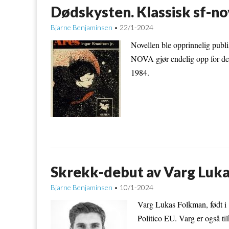
Dødskysten. Klassisk sf-no
Bjarne Benjaminsen
22/1-2024
•
Novellen ble opprinnelig publ
NOVA gjør endelig opp for dett
1984.
Skrekk-debut av Varg Lukas
Bjarne Benjaminsen
10/1-2024
•
Varg Lukas Folkman, født i 1
Politico EU. Varg er også t