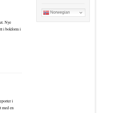
Norwegian
ut. Nye
tt i bokform i
eporter i
st med en