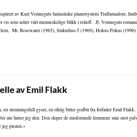
inspirert av Kurt Vonneguts fantastiske planetsystem Tralfamadore. Inn
t vis som setter vårt menneskelige blikk i relieff. Jf. Vonneguts roman
 Dem, Mr. Rosewater (1965), Slaktehus-5 (1969), Hokus Pokus (1990) 
elle av Emil Flakk
, en stemningsfull gyser, en riktig bitter godbit fra forfatter Emil Flak
Der ute hører jeg den. Den sleper de misformede lemmene sine mot gulv
r jeg pusten.»