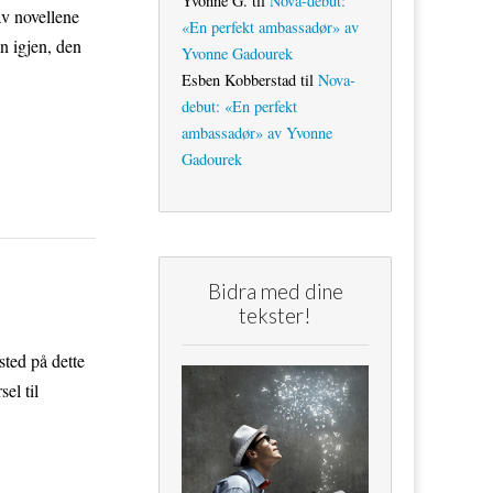
Yvonne G.
til
Nova-debut:
av novellene
«En perfekt ambassadør» av
n igjen, den
Yvonne Gadourek
Esben Kobberstad
til
Nova-
debut: «En perfekt
ambassadør» av Yvonne
Gadourek
Bidra med dine
tekster!
sted på dette
el til