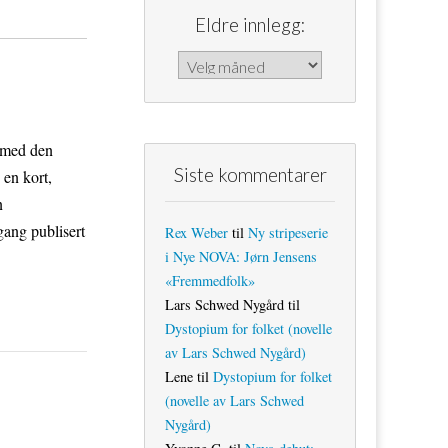
Eldre innlegg:
Eldre innlegg:
r med den
Siste kommentarer
en kort,
n
gang publisert
Rex Weber
til
Ny stripeserie
i Nye NOVA: Jørn Jensens
«Fremmedfolk»
Lars Schwed Nygård
til
Dystopium for folket (novelle
av Lars Schwed Nygård)
Lene
til
Dystopium for folket
(novelle av Lars Schwed
Nygård)