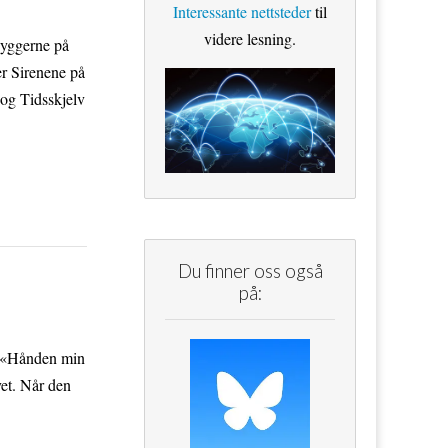
Interessante nettsteder
til
videre lesning.
byggerne på
er Sirenene på
og Tidsskjelv
Du finner oss også
på:
k. «Hånden min
et. Når den