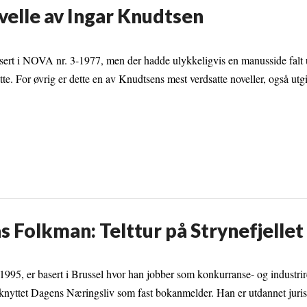
velle av Ingar Knudtsen
isert i NOVA nr. 3-1977, men der hadde ulykkeligvis en manusside falt 
e. For øvrig er dette en av Knudtsens mest verdsatte noveller, også utgi
 Folkman: Telttur på Strynefjellet
995, er basert i Brussel hvor han jobber som konkurranse- og industrir
ilknyttet Dagens Næringsliv som fast bokanmelder. Han er utdannet juri