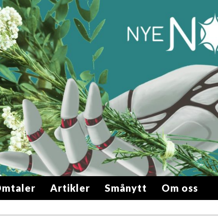
mtaler
Artikler
Smånytt
Om oss