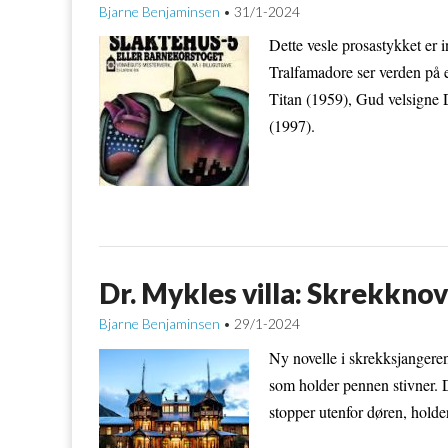
Bjarne Benjaminsen
31/1-2024
•
Dette vesle prosastykket er 
Tralfamadore ser verden på e
Titan (1959), Gud velsigne
(1997).
Dr. Mykles villa: Skrekknov
Bjarne Benjaminsen
29/1-2024
•
Ny novelle i skrekksjangeren
som holder pennen stivner. 
stopper utenfor døren, holde