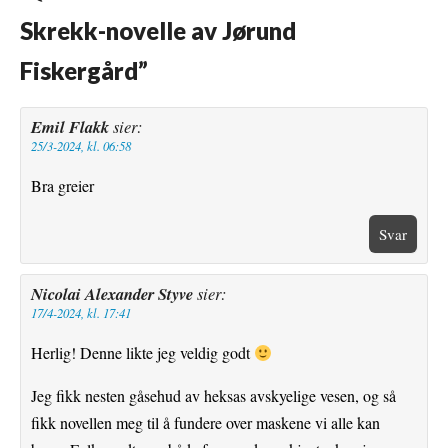
k
s
Skrekk-novelle av Jørund
t
Fiskergård
”
Emil Flakk
sier:
25/3-2024, kl. 06:58
Bra greier
Svar
Nicolai Alexander Styve
sier:
17/4-2024, kl. 17:41
Herlig! Denne likte jeg veldig godt
Jeg fikk nesten gåsehud av heksas avskyelige vesen, og så
fikk novellen meg til å fundere over maskene vi alle kan