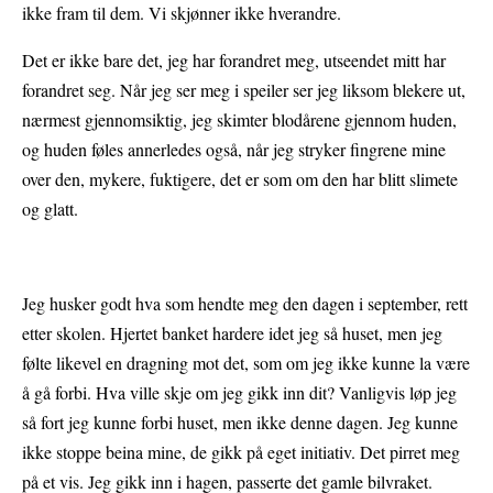
ikke fram til dem. Vi skjønner ikke hverandre.
Det er ikke bare det, jeg har forandret meg, utseendet mitt har
forandret seg. Når jeg ser meg i speiler ser jeg liksom blekere ut,
nærmest gjennomsiktig, jeg skimter blodårene gjennom huden,
og huden føles annerledes også, når jeg stryker fingrene mine
over den, mykere, fuktigere, det er som om den har blitt slimete
og glatt.
Jeg husker godt hva som hendte meg den dagen i september, rett
etter skolen. Hjertet banket hardere idet jeg så huset, men jeg
følte likevel en dragning mot det, som om jeg ikke kunne la være
å gå forbi. Hva ville skje om jeg gikk inn dit? Vanligvis løp jeg
så fort jeg kunne forbi huset, men ikke denne dagen. Jeg kunne
ikke stoppe beina mine, de gikk på eget initiativ. Det pirret meg
på et vis. Jeg gikk inn i hagen, passerte det gamle bilvraket.