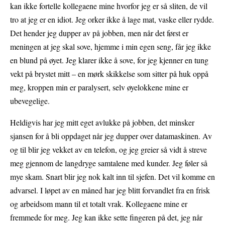
kan ikke fortelle kollegaene mine hvorfor jeg er så sliten, de vil
tro at jeg er en idiot. Jeg orker ikke å lage mat, vaske eller rydde.
Det hender jeg dupper av på jobben, men når det først er
meningen at jeg skal sove, hjemme i min egen seng, får jeg ikke
en blund på øyet. Jeg klarer ikke å sove, for jeg kjenner en tung
vekt på brystet mitt – en mørk skikkelse som sitter på huk oppå
meg, kroppen min er paralysert, selv øyelokkene mine er
ubevegelige.
Heldigvis har jeg mitt eget avlukke på jobben, det minsker
sjansen for å bli oppdaget når jeg dupper over datamaskinen. Av
og til blir jeg vekket av en telefon, og jeg greier så vidt å streve
meg gjennom de langdryge samtalene med kunder. Jeg føler så
mye skam. Snart blir jeg nok kalt inn til sjefen. Det vil komme en
advarsel. I løpet av en måned har jeg blitt forvandlet fra en frisk
og arbeidsom mann til et totalt vrak. Kollegaene mine er
fremmede for meg. Jeg kan ikke sette fingeren på det, jeg når