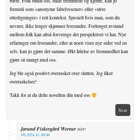
bære. Folk rundt oss, både fremmede og kjente, kan jo
fremstå som «anonyme fabelvesener» eller «stive
etterligninger» i rett kontekst. Spesielt hvis man, som du
nevner, ikke lenger skjønner hverandre. Forlenget avstand
mellom folk kan altså forvrenge det perspektivet vi har. Nye
erfaringer om hverandre, eller at noen viser nye sider ved en
selv, kan jo gjøre det samme. Økt følelse av fremmedhet kan
gjøre så mangt med oss.
Jeg ble også positivt overrasket over slutten. Jeg liker
overraskelser!
Takk for at du delte novellen din med oss
Svar
Jørund Fiskergård Werner
sier:
3/6-2024, kl. 00:46