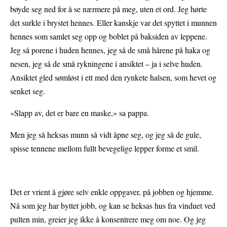
bøyde seg ned for å se nærmere på meg, uten et ord. Jeg hørte
det surkle i brystet hennes. Eller kanskje var det spyttet i munnen
hennes som samlet seg opp og boblet på baksiden av leppene.
Jeg så porene i huden hennes, jeg så de små hårene på haka og
nesen, jeg så de små rykningene i ansiktet – ja i selve huden.
Ansiktet gled sømløst i ett med den rynkete halsen, som hevet og
senket seg.
«Slapp av, det er bare en maske,» sa pappa.
Men jeg så heksas munn så vidt åpne seg, og jeg så de gule,
spisse tennene mellom fullt bevegelige lepper forme et smil.
Det er vrient å gjøre selv enkle oppgaver, på jobben og hjemme.
Nå som jeg har byttet jobb, og kan se heksas hus fra vinduet ved
pulten min, greier jeg ikke å konsentrere meg om noe. Og jeg