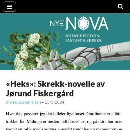
Nye NOVA
«Heks»: Skrekk-novelle av
Jørund Fiskergård
Bjarne Benjaminsen
25/3-2024
•
Hver dag passerer jeg det falleferdige huset. Gardinene er alltid
trukket for. Malinga er nesten helt flasset av, og på døra har noen
tegnet en pikk med sprittusj. Gjerdet rundt hagen mangler en og