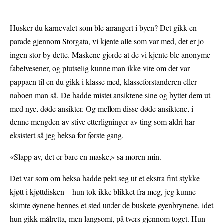
Husker du karnevalet som ble arrangert i byen? Det gikk en
parade gjennom Storgata, vi kjente alle som var med, det er jo
ingen stor by dette. Maskene gjorde at de vi kjente ble anonyme
fabelvesener, og plutselig kunne man ikke vite om det var
pappaen til en du gikk i klasse med, klasseforstanderen eller
naboen man så. De hadde mistet ansiktene sine og byttet dem ut
med nye, døde ansikter. Og mellom disse døde ansiktene, i
denne mengden av stive etterligninger av ting som aldri har
eksistert så jeg heksa for første gang.
«Slapp av, det er bare en maske,» sa moren min.
Det var som om heksa hadde pekt seg ut et ekstra fint stykke
kjøtt i kjøttdisken – hun tok ikke blikket fra meg, jeg kunne
skimte øynene hennes et sted under de buskete øyenbrynene, idet
hun gikk målretta, men langsomt, på tvers gjennom toget. Hun