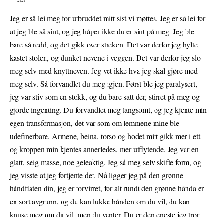
Jeg er så lei meg for utbruddet mitt sist vi møttes. Jeg er så lei for
at jeg ble så sint, og jeg håper ikke du er sint på meg. Jeg ble
bare så redd, og det gikk over streken. Det var derfor jeg hylte,
kastet stolen, og dunket nevene i veggen. Det var derfor jeg slo
meg selv med knyttneven. Jeg vet ikke hva jeg skal gjøre med
meg selv. Så forvandlet du meg igjen. Først ble jeg paralysert,
jeg var stiv som en stokk, og du bare satt der, stirret på meg og
gjorde ingenting. Du forvandlet meg langsomt, og jeg kjente min
egen transformasjon, det var som om lemmene mine ble
udefinerbare. Armene, beina, torso og hodet mitt gikk mer i ett,
og kroppen min kjentes annerledes, mer utflytende. Jeg var en
glatt, seig masse, noe geleaktig. Jeg så meg selv skifte form, og
jeg visste at jeg fortjente det. Nå ligger jeg på den grønne
håndflaten din, jeg er forvirret, for alt rundt den grønne hånda er
en sort avgrunn, og du kan lukke hånden om du vil, du kan
knuse meg om du vil, men du venter. Du er den eneste jeg tror