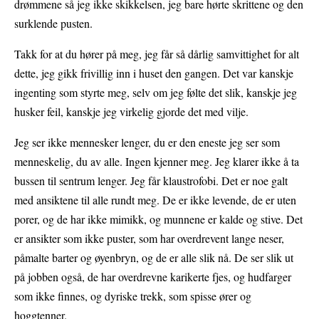
drømmene så jeg ikke skikkelsen, jeg bare hørte skrittene og den
surklende pusten.
Takk for at du hører på meg, jeg får så dårlig samvittighet for alt
dette, jeg gikk frivillig inn i huset den gangen. Det var kanskje
ingenting som styrte meg, selv om jeg følte det slik, kanskje jeg
husker feil, kanskje jeg virkelig gjorde det med vilje.
Jeg ser ikke mennesker lenger, du er den eneste jeg ser som
menneskelig, du av alle. Ingen kjenner meg. Jeg klarer ikke å ta
bussen til sentrum lenger. Jeg får klaustrofobi. Det er noe galt
med ansiktene til alle rundt meg. De er ikke levende, de er uten
porer, og de har ikke mimikk, og munnene er kalde og stive. Det
er ansikter som ikke puster, som har overdrevent lange neser,
påmalte barter og øyenbryn, og de er alle slik nå. De ser slik ut
på jobben også, de har overdrevne karikerte fjes, og hudfarger
som ikke finnes, og dyriske trekk, som spisse ører og
hoggtenner.