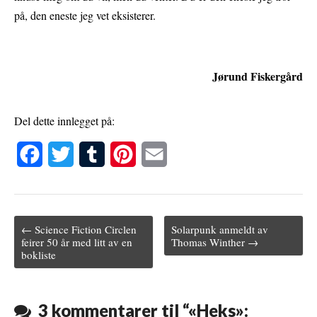
på, den eneste jeg vet eksisterer.
Jørund Fiskergård
Del dette innlegget på:
F
T
T
P
E
a
w
u
i
m
c
i
m
n
a
← Science Fiction Circlen
Solarpunk anmeldt av
e
t
b
t
i
Post navigation
feirer 50 år med litt av en
Thomas Winther →
bokliste
b
t
l
e
l
o
e
r
r
o
r
e
3 kommentarer til “
«Heks»: