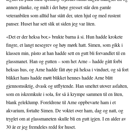
annen planke, og midt i det høye gresset står den gamle
veteranbilen som alltid har stått der, uten hjul og med rustent
panser. Huset har sett slik ut siden jeg var liten.
«Det er der heksa bor,» brukte barna å si. Hun hadde krokete
fingre, et langt nesegrev og høy mørk hatt. Simen, som gikk i
klassen min, påsto at han hadde sett en gutt bli forvandlet til en
glassmanet. Han og gutten – som het Arne – hadde gått forbi
heksas hus, og Arne hadde fått øye på heksa i vinduet, og så fort
blikket hans hadde møtt blikket hennes hadde Arne blitt
gjennomsiktig, dvask og utflytende. Han smeltet utover asfalten,
som en iskremkule i sola, for så å krympe sammen til en liten,
blank geleklump. Foreldrene til Arne oppbevarte ham i et
akvarium, fortalte Simen. De voktet over ham, dag og natt, og
tryglet om at glassmaneten skulle bli en gutt igjen. I en alder av
30 år er jeg fremdeles redd for huset.