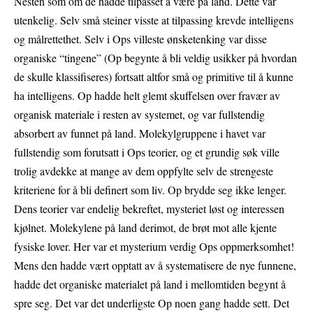
Nesten som om de hadde tilpasset å være på land. Dette var
utenkelig. Selv små steiner visste at tilpassing krevde intelligens
og målrettethet. Selv i Ops villeste ønsketenking var disse
organiske “tingene” (Op begynte å bli veldig usikker på hvordan
de skulle klassifiseres) fortsatt altfor små og primitive til å kunne
ha intelligens. Op hadde helt glemt skuffelsen over fravær av
organisk materiale i resten av systemet, og var fullstendig
absorbert av funnet på land. Molekylgruppene i havet var
fullstendig som forutsatt i Ops teorier, og et grundig søk ville
trolig avdekke at mange av dem oppfylte selv de strengeste
kriteriene for å bli definert som liv. Op brydde seg ikke lenger.
Dens teorier var endelig bekreftet, mysteriet løst og interessen
kjølnet. Molekylene på land derimot, de brøt mot alle kjente
fysiske lover. Her var et mysterium verdig Ops oppmerksomhet!
Mens den hadde vært opptatt av å systematisere de nye funnene,
hadde det organiske materialet på land i mellomtiden begynt å
spre seg. Det var det underligste Op noen gang hadde sett. Det