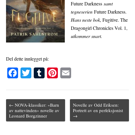
Future Darkness
samt
tegneserien
Future Darkness.
Hans neste bok,
Fugitive. The
Dragongirl Chronicles Vol. 1,
utkommer snart.
Del dette innlegget på:
F
T
T
P
E
a
w
u
i
m
c
i
m
n
a
← NOVA-klassiker: «Barn
Novelle av Odd Eriksen:
e
t
b
t
i
Post navigation
av nattevinden» novelle av
Portrett av en perfeksjonist
Leonard Borgzinner
→
b
t
l
e
l
o
e
r
r