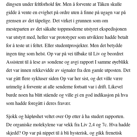
dingsen under feltforhold før. Men å forvente at Tåken skulle
gidde å vente en evighet på ordre uten å finne på ugagn var på
grensen av det tåpelige. Det virket i grunnen som om
mesteparten av det såkalte toppmoderne utstyret ekspedisjonen
var utstyrt med, heller var prototyper som utviklere hadde betalt
for å teste ut i feltet. Eller studentprosjekter. Men det betydde
ingen ting som helst. Op var på vei tilbake til Liv og beordret
Assistent til å lese av sondene og avgi rapport I samme øyeblikk
det var innen rekkevidde av signaler fra den gamle utposten. Det
var gått flere sykluser siden Op var her sist, og det ville være
urimelig å forvente at alle senderne fortsatt var i drift. Likevel
burde noen ha blitt stående og ville gi en god indikasjon på hva
som hadde foregått i deres fravær.
Sjokk og håpløshet veltet over Op etter å ha studert rapporten.
De organiske molekylene var vekk fra Liv 2,4 og 7c. Hva hadde
skjedd? Op var på nippet til å bli hysterisk, og gikk frenetisk