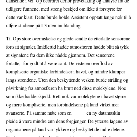
dansende i vei. Op beordret derfor prøvetaking og analyse fra de
tidligere funnene, med streng beskjed om ikke å forstyrre før
dette var klart. Dette burde holde Assistent opptatt lenge nok til å
utføre studiene på L3 uten innblanding.
Til Ops store overraskelse og glede sendte de etterlatte sensorene
fortsatt signaler. Imidlertid hadde atmosfæren hadde blitt så tykk
at signalene fra dem ikke nådde gjennom. Det sensorene
fortalte, for godt til å være sant. De viste en overflod av
kompliserte organiske forbindelser i havet, og mindre klumper
langs strendene. Uten den beskyttende vesken burde stråling og
påvirkning fra atmosfæren ha brutt ned disse molekylene. Noe
som ikke hadde skjedd. Rett nok var molekylene i havet større
og mere kompliserte, men forbindelsene på land virket mer
avanserte. På samme måte som en en ny datamaskin
pleide å være mindre enn dens forgjenger. De ytterste lagene av
organismene på land var tykkere og beskyttet de indre delene.