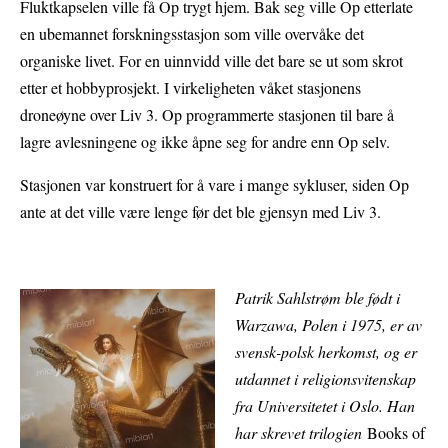
Fluktkapselen ville få Op trygt hjem. Bak seg ville Op etterlate
en ubemannet forskningsstasjon som ville overvåke det
organiske livet. For en uinnvidd ville det bare se ut som skrot
etter et hobbyprosjekt. I virkeligheten våket stasjonens
droneøyne over Liv 3. Op programmerte stasjonen til bare å
lagre avlesningene og ikke åpne seg for andre enn Op selv.
Stasjonen var konstruert for å vare i mange sykluser, siden Op
ante at det ville være lenge før det ble gjensyn med Liv 3.
Patrik Sahlstrøm ble født i
Warzawa, Polen i 1975, er av
svensk-polsk herkomst, og er
utdannet i religionsvitenskap
fra Universitetet i Oslo. Han
har skrevet trilogien
Books of