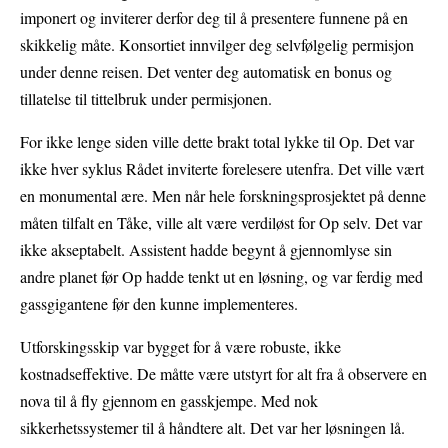
imponert og inviterer derfor deg til å presentere funnene på en
skikkelig måte. Konsortiet innvilger deg selvfølgelig permisjon
under denne reisen. Det venter deg automatisk en bonus og
tillatelse til tittelbruk under permisjonen.
For ikke lenge siden ville dette brakt total lykke til Op. Det var
ikke hver syklus Rådet inviterte forelesere utenfra. Det ville vært
en monumental ære. Men når hele forskningsprosjektet på denne
måten tilfalt en Tåke, ville alt være verdiløst for Op selv. Det var
ikke akseptabelt. Assistent hadde begynt å gjennomlyse sin
andre planet før Op hadde tenkt ut en løsning, og var ferdig med
gassgigantene før den kunne implementeres.
Utforskingsskip var bygget for å være robuste, ikke
kostnadseffektive. De måtte være utstyrt for alt fra å observere en
nova til å fly gjennom en gasskjempe. Med nok
sikkerhetssystemer til å håndtere alt. Det var her løsningen lå.