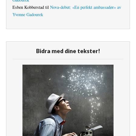
Esben Kobberstad
til
Nova-debut: «En perfekt ambassadør» av
Yvonne Gadourek
Bidra med dine tekster!