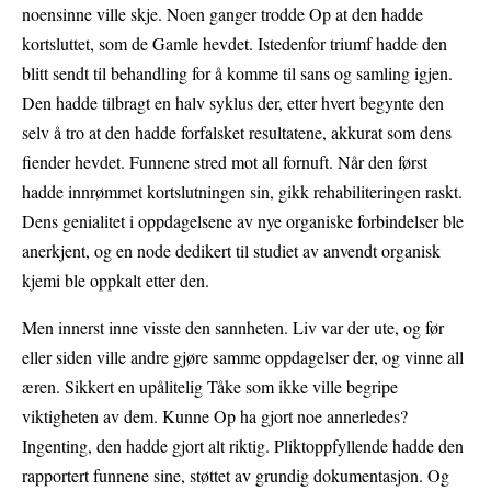
noensinne ville skje. Noen ganger trodde Op at den hadde
kortsluttet, som de Gamle hevdet. Istedenfor triumf hadde den
blitt sendt til behandling for å komme til sans og samling igjen.
Den hadde tilbragt en halv syklus der, etter hvert begynte den
selv å tro at den hadde forfalsket resultatene, akkurat som dens
fiender hevdet. Funnene stred mot all fornuft. Når den først
hadde innrømmet kortslutningen sin, gikk rehabiliteringen raskt.
Dens genialitet i oppdagelsene av nye organiske forbindelser ble
anerkjent, og en node dedikert til studiet av anvendt organisk
kjemi ble oppkalt etter den.
Men innerst inne visste den sannheten. Liv var der ute, og før
eller siden ville andre gjøre samme oppdagelser der, og vinne all
æren. Sikkert en upålitelig Tåke som ikke ville begripe
viktigheten av dem. Kunne Op ha gjort noe annerledes?
Ingenting, den hadde gjort alt riktig. Pliktoppfyllende hadde den
rapportert funnene sine, støttet av grundig dokumentasjon. Og