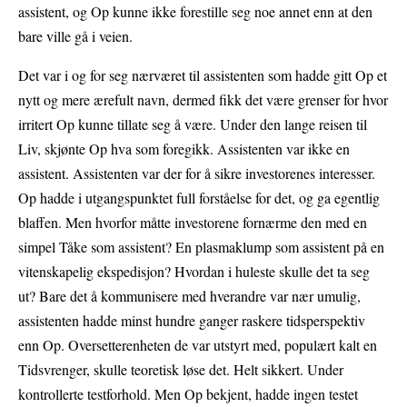
assistent, og Op kunne ikke forestille seg noe annet enn at den
bare ville gå i veien.
Det var i og for seg nærværet til assistenten som hadde gitt Op et
nytt og mere ærefult navn, dermed fikk det være grenser for hvor
irritert Op kunne tillate seg å være. Under den lange reisen til
Liv, skjønte Op hva som foregikk. Assistenten var ikke en
assistent. Assistenten var der for å sikre investorenes interesser.
Op hadde i utgangspunktet full forståelse for det, og ga egentlig
blaffen. Men hvorfor måtte investorene fornærme den med en
simpel Tåke som assistent? En plasmaklump som assistent på en
vitenskapelig ekspedisjon? Hvordan i huleste skulle det ta seg
ut? Bare det å kommunisere med hverandre var nær umulig,
assistenten hadde minst hundre ganger raskere tidsperspektiv
enn Op. Oversetterenheten de var utstyrt med, populært kalt en
Tidsvrenger, skulle teoretisk løse det. Helt sikkert. Under
kontrollerte testforhold. Men Op bekjent, hadde ingen testet