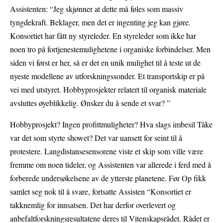
Assistenten: “Jeg skjønner at dette må føles som massiv
tyngdekraft. Beklager, men det er ingenting jeg kan gjøre.
Konsortiet har fått ny styreleder. En styreleder som ikke har
noen tro på fortjenestemulighetene i organiske forbindelser. Men
siden vi først er her, så er det en unik mulighet til å teste ut de
nyeste modellene av utforskningssonder. Et transportskip er på
vei med utstyret. Hobbyprosjekter relatert til organisk materiale
avsluttes øyeblikkelig. Ønsker du å sende et svar? ”
Hobbyprosjekt? Ingen profittmuligheter? Hva slags imbesil Tåke
var det som styrte showet? Det var uansett for seint til å
protestere. Langdistansesensorene viste et skip som ville være
fremme om noen tideler, og Assistenten var allerede i ferd med å
forberede undersøkelsene av de ytterste planetene. Før Op fikk
samlet seg nok til å svare, fortsatte Assisten “Konsortiet er
takknemlig for innsatsen. Det har derfor overlevert og
anbefaltforskningsresultatene deres til Vitenskapsrådet. Rådet er