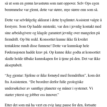
så ut som en grønn lavastrøm som rant oppover. Selv Ops egen
berømmelse var glemt, dette var større, mye større enn som så.
Dette var selvfølgelig akkurat i dette lysglimtet Assistent valgte å
forstyrre. Som Op hadde mistenkt, var den i jevnlig kontakt med
sine arbeidsgivere og klagde garantert jevnlig over mangelen på
fremdrift. Op ble redd. Konsortiet kunne ikke få kveilet
tentaklene rundt disse funnene! Dette var kunnskap hele
Føderasjonen hadde krav på. Op kunne ikke godta at konsortiet
skulle holde tilbake kunnskapen for å tjene på den. Det var ikke
akseptabelt.
“Jeg gjentar: Sjefene er ikke fornøyd med fremdriften”, kom det
fra Assistenten. “De beordrer derfor fulle geologiske
undersøkelser av samtlige planeter og måner i systemet. Vi
starter ytterst og jobber oss innover.”
Etter det som må ha vært en evig lang pause for den, fortsatte