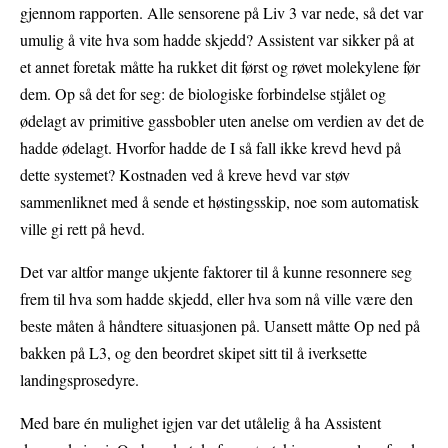
gjennom rapporten. Alle sensorene på Liv 3 var nede, så det var
umulig å vite hva som hadde skjedd? Assistent var sikker på at
et annet foretak måtte ha rukket dit først og røvet molekylene før
dem. Op så det for seg: de biologiske forbindelse stjålet og
ødelagt av primitive gassbobler uten anelse om verdien av det de
hadde ødelagt. Hvorfor hadde de I så fall ikke krevd hevd på
dette systemet? Kostnaden ved å kreve hevd var støv
sammenliknet med å sende et høstingsskip, noe som automatisk
ville gi rett på hevd.
Det var altfor mange ukjente faktorer til å kunne resonnere seg
frem til hva som hadde skjedd, eller hva som nå ville være den
beste måten å håndtere situasjonen på. Uansett måtte Op ned på
bakken på L3, og den beordret skipet sitt til å iverksette
landingsprosedyre.
Med bare én mulighet igjen var det utålelig å ha Assistent