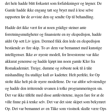
det hele hadde blitt forkastet som forfalskninger og løgner. De
Gamle hadde ikke engang tatt seg bryet med å lese selve
rapporten før de avviste den og sendte Op til behandling.
Hadde det ikke vært for at noen grådige steiner ante
forretningsmuligheter og finansierte en ny ekspedisjon, hadde
aldri Op sett Liv igjen. Dermed fikk den lede en ekspedisjon
bestående av fire skip. To av dem var bemannet med kunstige
intelligenser. Ikke av nyeste modell, for Investorene var ikke
akkurat generøse og hadde kjøpt inn noen gamle KIer fra
Romakademiet. Treige, dumme og robuste nok til å tåle
mishandling fra utallige kull av kadetter. Helt perfekt, for Op
stolte ikke helt på de nyere modellene. De var altfor selvstendige
og hadde den irriterende uvanen å tolke programmeringen sin.
Det var ikke tilfelle med disse antikvitetene, ingen fare for at de
ville finne på å tenke selv. Det var det siste skipet som bekymret
Op. Det var bemannet av en Tåke som visstnok skulle være Ops