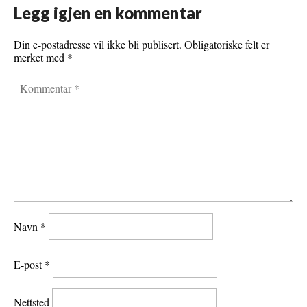
o
r
e
Legg igjen en kommentar
k
s
Din e-postadresse vil ikke bli publisert.
Obligatoriske felt er
t
merket med
*
Navn
*
E-post
*
Nettsted