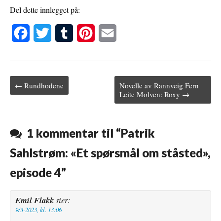
Del dette innlegget på:
F
T
T
P
E
a
w
u
i
m
c
i
m
n
a
← Rundhodene
Novelle av Rannveig Fern
e
t
b
t
i
Post navigation
Leite Molven: Roxy →
b
t
l
e
l
o
e
r
r
1 kommentar til “
Patrik
o
r
e
Sahlstrøm: «Et spørsmål om ståsted»,
k
s
episode 4
”
t
Emil Flakk
sier:
9/3-2023, kl. 13:06