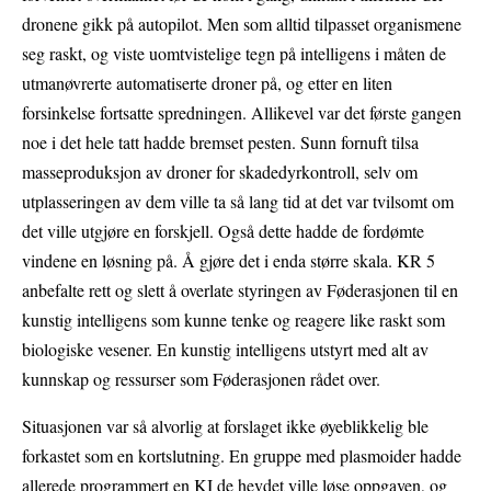
dronene gikk på autopilot. Men som alltid tilpasset organismene
seg raskt, og viste uomtvistelige tegn på intelligens i måten de
utmanøvrerte automatiserte droner på, og etter en liten
forsinkelse fortsatte spredningen. Allikevel var det første gangen
noe i det hele tatt hadde bremset pesten. Sunn fornuft tilsa
masseproduksjon av droner for skadedyrkontroll, selv om
utplasseringen av dem ville ta så lang tid at det var tvilsomt om
det ville utgjøre en forskjell. Også dette hadde de fordømte
vindene en løsning på. Å gjøre det i enda større skala. KR 5
anbefalte rett og slett å overlate styringen av Føderasjonen til en
kunstig intelligens som kunne tenke og reagere like raskt som
biologiske vesener. En kunstig intelligens utstyrt med alt av
kunnskap og ressurser som Føderasjonen rådet over.
Situasjonen var så alvorlig at forslaget ikke øyeblikkelig ble
forkastet som en kortslutning. En gruppe med plasmoider hadde
allerede programmert en KI de hevdet ville løse oppgaven, og