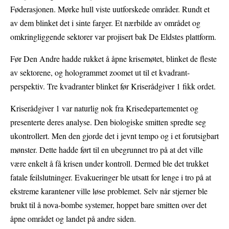
Føderasjonen. Mørke hull viste uutforskede områder. Rundt et
av dem blinket det i sinte farger. Et nærbilde av området og
omkringliggende sektorer var projisert bak De Eldstes plattform.
Før Den Andre hadde rukket å åpne krisemøtet, blinket de fleste
av sektorene, og hologrammet zoomet ut til et kvadrant-
perspektiv. Tre kvadranter blinket før Kriserådgiver 1 fikk ordet.
Kriserådgiver 1 var naturlig nok fra Krisedepartementet og
presenterte deres analyse. Den biologiske smitten spredte seg
ukontrollert. Men den gjorde det i jevnt tempo og i et forutsigbart
mønster. Dette hadde ført til en ubegrunnet tro på at det ville
være enkelt å få krisen under kontroll. Dermed ble det trukket
fatale feilslutninger. Evakueringer ble utsatt for lenge i tro på at
ekstreme karantener ville løse problemet. Selv når stjerner ble
brukt til å nova-bombe systemer, hoppet bare smitten over det
åpne området og landet på andre siden.