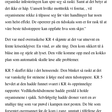
organiske infesteringen kan spre seg så raskt. Samt at det betyr at
det ikke er håp. Uansett hvilke motttrekk vi foretar, , vil
organismene rekke å tilpasse seg før våre handlinger har noen
som helst effekt. De opererer på en tidsskala som er for rask til at
våre beste tidsstoppere kan oppfatte hva som skjer.”
Det var med overraskelse KR 4 skjønte at det var utnevnt en
femte kriserådgiver. En vind, av alle ting. Den kom sikkert til å
blåse inn og stjele alt lyset. Den ville komme opp med en kokko
plan som automatisk skulle løse alle problemer.
KR 5 skuffet ikke i det henseende. Den blinket så raskt at det
var vanskelig for steinene å følge med uten tidsstoppere. KR 5
hevdet at den hadde funnet svaret i KR 4s opprinnelige
rapporter. Vedlikeholdsdronene hadde greidd å holde
organismene i sjakk. Selvfølgelig hadde droner vært en av
utallige ting som var prøvd i kampen mot pesten. De ble som
forventet overmannet før de kom i gang, unntatt i tilfellene der