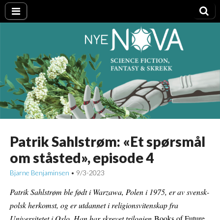
Nye NOVA
Patrik Sahlstrøm: «Et spørsmål
om ståsted», episode 4
Bjarne Benjaminsen
9/3-2023
•
Patrik Sahlstrøm ble født i Warzawa, Polen i 1975, er av svensk-
polsk herkomst, og er utdannet i religionsvitenskap fra
Universitetet i Oslo. Han har skrevet trilogien
Books of Future