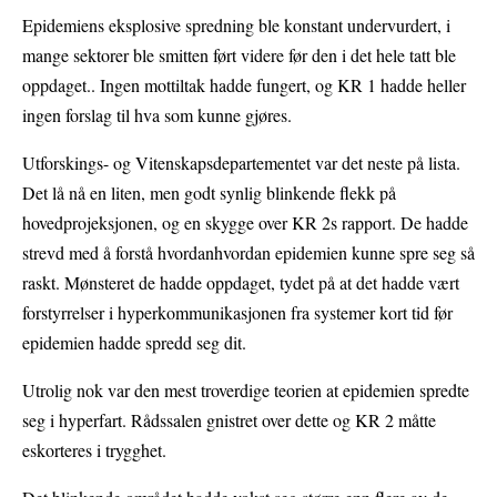
Epidemiens eksplosive spredning ble konstant undervurdert, i
mange sektorer ble smitten ført videre før den i det hele tatt ble
oppdaget.. Ingen mottiltak hadde fungert, og KR 1 hadde heller
ingen forslag til hva som kunne gjøres.
Utforskings- og Vitenskapsdepartementet var det neste på lista.
Det lå nå en liten, men godt synlig blinkende flekk på
hovedprojeksjonen, og en skygge over KR 2s rapport. De hadde
strevd med å forstå hvordanhvordan epidemien kunne spre seg så
raskt. Mønsteret de hadde oppdaget, tydet på at det hadde vært
forstyrrelser i hyperkommunikasjonen fra systemer kort tid før
epidemien hadde spredd seg dit.
Utrolig nok var den mest troverdige teorien at epidemien spredte
seg i hyperfart. Rådssalen gnistret over dette og KR 2 måtte
eskorteres i trygghet.