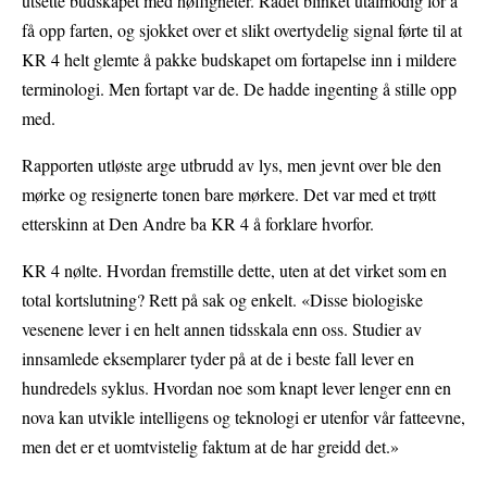
utsette budskapet med høfligheter. Rådet blinket utålmodig for å
få opp farten, og sjokket over et slikt overtydelig signal førte til at
KR 4 helt glemte å pakke budskapet om fortapelse inn i mildere
terminologi. Men fortapt var de. De hadde ingenting å stille opp
med.
Rapporten utløste arge utbrudd av lys, men jevnt over ble den
mørke og resignerte tonen bare mørkere. Det var med et trøtt
etterskinn at Den Andre ba KR 4 å forklare hvorfor.
KR 4 nølte. Hvordan fremstille dette, uten at det virket som en
total kortslutning? Rett på sak og enkelt. «Disse biologiske
vesenene lever i en helt annen tidsskala enn oss. Studier av
innsamlede eksemplarer tyder på at de i beste fall lever en
hundredels syklus. Hvordan noe som knapt lever lenger enn en
nova kan utvikle intelligens og teknologi er utenfor vår fatteevne,
men det er et uomtvistelig faktum at de har greidd det.»