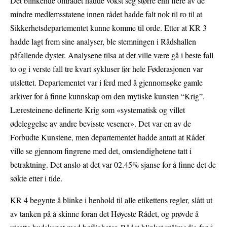
Det blinkende området hadde vokst seg større enn flere av de
mindre medlemsstatene innen rådet hadde falt nok til ro til at
Sikkerhetsdepartementet kunne komme til orde. Etter at KR 3
hadde lagt frem sine analyser, ble stemningen i Rådshallen
påfallende dyster. Analysene tilsa at det ville være gå i beste fall
to og i verste fall tre kvart sykluser før hele Føderasjonen var
utslettet. Departementet var i ferd med å gjennomsøke gamle
arkiver for å finne kunnskap om den mytiske kunsten “Krig”.
Læresteinene definerte Krig som «systematisk og villet
ødeleggelse av andre bevisste vesener». Det var en av de
Forbudte Kunstene, men departementet hadde antatt at Rådet
ville se gjennom fingrene med det, omstendighetene tatt i
betraktning. Det anslo at det var 02.45% sjanse for å finne det de
søkte etter i tide.
KR 4 begynte å blinke i henhold til alle etikettens regler, slått ut
av tanken på å skinne foran det Høyeste Rådet, og prøvde å