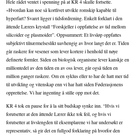
Hele rådet ventet i spenning på at KR 4 skulle fortsette.
«Hvordan kan noe så kortlivet utvikle romskip kapable til
hyperfart? Svaret ligger i tidsfordrening. Enkelt forklart i den
åttende Lærers krystall “Forskjeller i oppfattelse av tid mellom
silicoider og plasmoider”. Oppsummert: Et livsløp oppfattes
subjektivt tilnærmelseslikt uavhengig av hvor langt det er. Tiden
går raskere for vesener som lever kortere i henhold til nøye
definerte formler. Siden en biologisk organisme lever kanskje en
milliontedel av den tiden en av oss lever, går også tiden en
million ganger raskere. Om en syklus eller to har de hatt mer tid
til utvikling og vitenskap enn vi har hatt siden Føderasjonens
opprettelse. Vi har ingenting å stille opp mot det.
KR 4 tok en pause for å la sitt budskap synke inn. “Hvis vi
forutsetter at den åttende Lærer ikke tok feil, og hvis vi
forutsetter at livslengden til eksemplarene vi har undersøkt er
representativ, så gir det en fullgod forklaring på hvorfor den