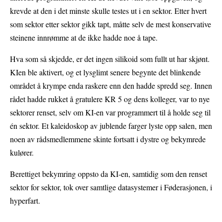
krevde at den i det minste skulle testes ut i en sektor. Etter hvert
som sektor etter sektor gikk tapt, måtte selv de mest konservative
steinene innrømme at de ikke hadde noe å tape.
Hva som så skjedde, er det ingen silikoid som fullt ut har skjønt.
KIen ble aktivert, og et lysglimt senere begynte det blinkende
området å krympe enda raskere enn den hadde spredd seg. Innen
rådet hadde rukket å gratulere KR 5 og dens kolleger, var to nye
sektorer renset, selv om KI-en var programmert til å holde seg til
én sektor. Et kaleidoskop av jublende farger lyste opp salen, men
noen av rådsmedlemmene skinte fortsatt i dystre og bekymrede
kulører.
Berettiget bekymring oppsto da KI-en, samtidig som den renset
sektor for sektor, tok over samtlige datasystemer i Føderasjonen, i
hyperfart.