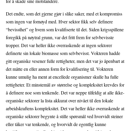
for å skade sine motstandere.
Det endte, som det gjerne gjør i slike saker, med et kompromiss
som ingen var fornøyd med. Hver sektor fikk selv definere
“bevissthet” og hvem som kvalifiserte til det. Siden krigsspillene
foregikk på nøytral grunn, var det fritt frem for selvbevisste
tropper. Det var heller ikke overraskende at ingen sektorer
definerte sin lokale biomasse som selvbevisst. Vokteren hadde
gitt organiske vesener fulle rettigheter, men det var jo åpenbart at
det måtte en eller annen form for kvalifisering til. Vokteren
kunne umulig ha ment at encellede organismer skulle ha fulle
rettigheter. Et minstemål av størrelse og kompleksitet krevdes for
å definere noe som tenkende. Det var neppe tilfeldig at alle ikke-
organiske sektorer la lista akkurat over nivået til den lokale
arbeidskraftens kompleksitet. Det var heller ikke overraskende at
organiske sektorer begynte å stille spørsmål ved hvorvidt steiner
eller tåker var tenkende, og hvorvidt de egentlig kunne