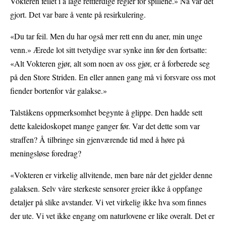
Vokteren feilet i å lage rettferdige regler for spillene.» Nå var det
gjort. Det var bare å vente på resirkulering.
«Du tar feil. Men du har også mer rett enn du aner, min unge
venn.» Ærede lot sitt tvetydige svar synke inn før den fortsatte:
«Alt Vokteren gjør, alt som noen av oss gjør, er å forberede seg
på den Store Striden. En eller annen gang må vi forsvare oss mot
fiender bortenfor vår galakse.»
Talståkens oppmerksomhet begynte å glippe. Den hadde sett
dette kaleidoskopet mange ganger før. Var det dette som var
straffen? Å tilbringe sin gjenværende tid med å høre på
meningsløse foredrag?
«Vokteren er virkelig allvitende, men bare når det gjelder denne
galaksen. Selv våre sterkeste sensorer greier ikke å oppfange
detaljer på slike avstander. Vi vet virkelig ikke hva som finnes
der ute. Vi vet ikke engang om naturlovene er like overalt. Det er