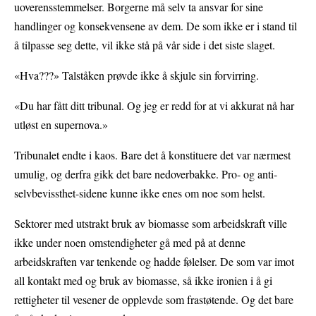
uoverensstemmelser. Borgerne må selv ta ansvar for sine
handlinger og konsekvensene av dem. De som ikke er i stand til
å tilpasse seg dette, vil ikke stå på vår side i det siste slaget.
«Hva???» Talståken prøvde ikke å skjule sin forvirring.
«Du har fått ditt tribunal. Og jeg er redd for at vi akkurat nå har
utløst en supernova.»
Tribunalet endte i kaos. Bare det å konstituere det var nærmest
umulig, og derfra gikk det bare nedoverbakke. Pro- og anti-
selvbevissthet-sidene kunne ikke enes om noe som helst.
Sektorer med utstrakt bruk av biomasse som arbeidskraft ville
ikke under noen omstendigheter gå med på at denne
arbeidskraften var tenkende og hadde følelser. De som var imot
all kontakt med og bruk av biomasse, så ikke ironien i å gi
rettigheter til vesener de opplevde som frastøtende. Og det bare