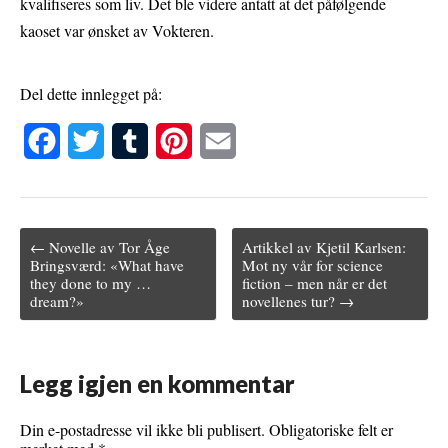
kvalifiseres som liv. Det ble videre antatt at det påfølgende
kaoset var ønsket av Vokteren.
Del dette innlegget på:
F
T
T
P
E
a
w
u
i
m
c
i
m
n
a
← Novelle av Tor Åge
Artikkel av Kjetil Karlsen:
e
t
b
t
i
Post navigation
Bringsværd: «What have
Mot ny vår for science
they done to my …
fiction – men når er det
b
t
l
e
l
dream?»
novellenes tur? →
o
e
r
r
o
r
e
Legg igjen en kommentar
k
s
t
Din e-postadresse vil ikke bli publisert.
Obligatoriske felt er