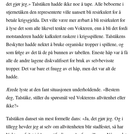
det gjør jeg.» Talståken hadde ikke noe å tape. Alle beboerne i
stjernetåken den representerte ville uansett bli resirkulert for å
betale krigsgjelda. Det ville være mer ærbart å bli resirkulert for
å lyse det som alle likevel tenkte om Vokteren, enn å bli det fordi
motstanderen hadde kalkulert raskere i krigsspillene. Talståkens
Beskytter hadde nektet å bruke organiske tropper i spillene, og
som følge av det lå de på bunnen av tabellen. Eneste håp var å få
alle de andre lagene diskvalifisert for bruk av selvbevisste
tropper. Det var bare et fnugg av et håp, men det var alt de
hadde.
Ærede lyste at den fant situasjonen underholdende. «Bestem
deg, Talståke, stiller du spørsmål ved Vokterens allvitenhet eller
ikke?»
Talståken danset sin mest formelle dans: «Ja, det gjør jeg. Og i
tillegg hevder jeg at selv om allvitenheten blir stadfestet, så har