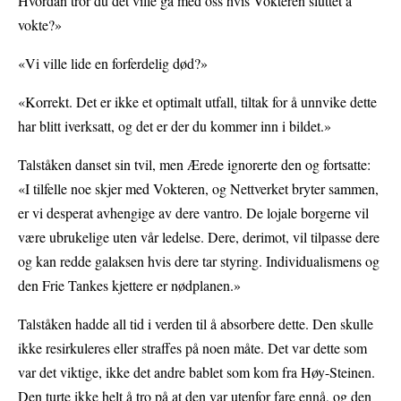
Hvordan tror du det ville gå med oss hvis Vokteren sluttet å
vokte?»
«Vi ville lide en forferdelig død?»
«Korrekt. Det er ikke et optimalt utfall, tiltak for å unnvike dette
har blitt iverksatt, og det er der du kommer inn i bildet.»
Talståken danset sin tvil, men Ærede ignorerte den og fortsatte:
«I tilfelle noe skjer med Vokteren, og Nettverket bryter sammen,
er vi desperat avhengige av dere vantro. De lojale borgerne vil
være ubrukelige uten vår ledelse. Dere, derimot, vil tilpasse dere
og kan redde galaksen hvis dere tar styring. Individualismens og
den Frie Tankes kjettere er nødplanen.»
Talståken hadde all tid i verden til å absorbere dette. Den skulle
ikke resirkuleres eller straffes på noen måte. Det var dette som
var det viktige, ikke det andre bablet som kom fra Høy-Steinen.
Den turte ikke helt å tro på at den var utenfor fare ennå, og den