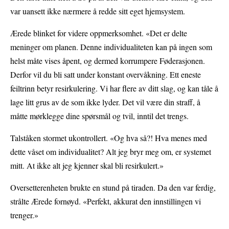
var uansett ikke nærmere å redde sitt eget hjemsystem.
Ærede blinket for videre oppmerksomhet. «Det er delte
meninger om planen. Denne individualiteten kan på ingen som
helst måte vises åpent, og dermed korrumpere Føderasjonen.
Derfor vil du bli satt under konstant overvåkning. Ett eneste
feiltrinn betyr resirkulering. Vi har flere av ditt slag, og kan tåle å
lage litt grus av de som ikke lyder. Det vil være din straff, å
måtte mørklegge dine spørsmål og tvil, inntil det trengs.
Talståken stormet ukontrollert. «Og hva så?! Hva menes med
dette våset om individualitet? Alt jeg bryr meg om, er systemet
mitt. At ikke alt jeg kjenner skal bli resirkulert.»
Oversetterenheten brukte en stund på tiraden. Da den var ferdig,
strålte Ærede fornøyd. «Perfekt, akkurat den innstillingen vi
trenger.»