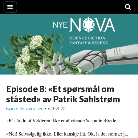
Nye NOVA
Episode 8: «Et spørsmål om
ståsted» av Patrik Sahlstrøm
Bjarne Benjaminsen
6/4-2023
•
«Påstår du at Vokteren ikke er allvitende?» spurte Ærede.
«Nei! Selvfølgelig ikke. Eller kanskje litt. Ok, la det storme: ja,