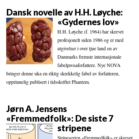
Dansk novelle av H.H. Løyche:
«Gydernes lov»
H.H. Løyche (f. 1964) har skrevet
profesjonelt siden 1986 og er med
utgivelser i over tjue land en av
Danmarks fremste internasjonale
fabelprosaforfattere. Nye NOVA
bringer denne uka en riktig skrekkelig fabel av forfatteren,
opprinnelig publisert i tidsskriftet Phantzm.
Jørn A. Jensens
«Fremmedfolk»: De siste 7
stripene
Stripeserien «Fremmedfolk» er skrevet