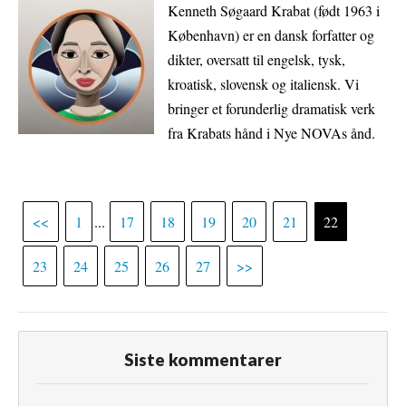
Kenneth Søgaard Krabat (født 1963 i
København) er en dansk forfatter og
dikter, oversatt til engelsk, tysk,
kroatisk, slovensk og italiensk. Vi
bringer et forunderlig dramatisk verk
fra Krabats hånd i Nye NOVAs ånd.
<<
1
...
17
18
19
20
21
22
23
24
25
26
27
>>
Siste kommentarer