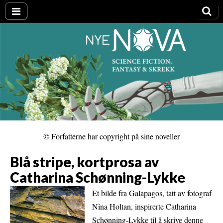
Nye NOVA
© Forfatterne har copyright på sine noveller
Blå stripe, kortprosa av
Catharina Schønning-Lykke
Et bilde fra Galapagos, tatt av fotograf
Nina Holtan, inspirerte Catharina
Schønning-Lykke til å skrive denne