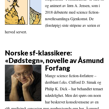
og animert av Jørn A. Jensen, som i
2018 debuterte med science fiction-
novellesamlinga Gjenkomst. De
(foreløpig) siste stripene av serien er
herved servert.
Norske sf-klassikere:
«Dødstegn», novelle av Åsmund
Forfang
Mange science fiction-forfattere –
deriblant f.eks. Clifford D. Simak og
Philip K. Dick – har behandlet temaet
udødelighet. Men det spørs om noen
har beskrevet konsekvensene av en
slik medisinsk sensasjon mer overbevisende enn her. Åsmund