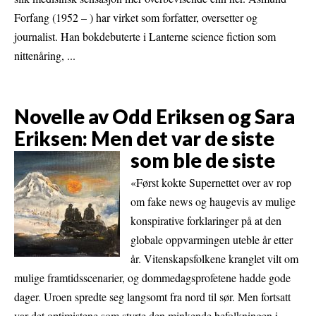
Forfang (1952 – ) har virket som forfatter, oversetter og
journalist. Han bokdebuterte i Lanterne science fiction som
nittenåring, ...
Novelle av Odd Eriksen og Sara
Eriksen: Men det var de siste
som ble de siste
«Først kokte Supernettet over av rop
om fake news og haugevis av mulige
konspirative forklaringer på at den
globale oppvarmingen uteble år etter
år. Vitenskapsfolkene kranglet vilt om
mulige framtidsscenarier, og dommedagsprofetene hadde gode
dager. Uroen spredte seg langsomt fra nord til sør. Men fortsatt
var det optimistene som styrte den minkende befolkningen i