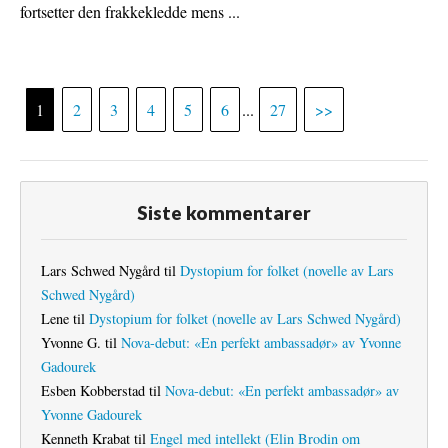
fortsetter den frakkekledde mens ...
1
2
3
4
5
6
...
27
>>
Siste kommentarer
Lars Schwed Nygård
til
Dystopium for folket (novelle av Lars
Schwed Nygård)
Lene
til
Dystopium for folket (novelle av Lars Schwed Nygård)
Yvonne G.
til
Nova-debut: «En perfekt ambassadør» av Yvonne
Gadourek
Esben Kobberstad
til
Nova-debut: «En perfekt ambassadør» av
Yvonne Gadourek
Kenneth Krabat
til
Engel med intellekt (Elin Brodin om