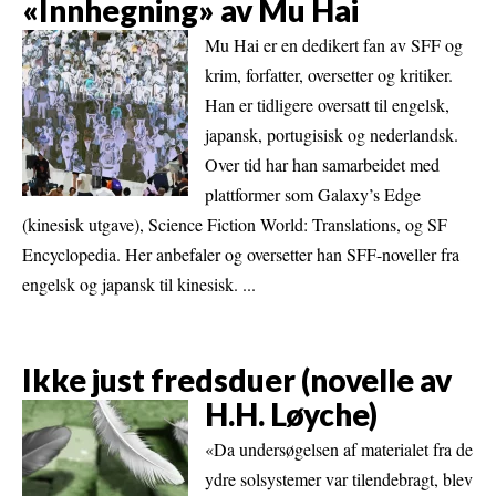
«Innhegning» av Mu Hai
Mu Hai er en dedikert fan av SFF og
krim, forfatter, oversetter og kritiker.
Han er tidligere oversatt til engelsk,
japansk, portugisisk og nederlandsk.
Over tid har han samarbeidet med
plattformer som Galaxy’s Edge
(kinesisk utgave), Science Fiction World: Translations, og SF
Encyclopedia. Her anbefaler og oversetter han SFF-noveller fra
engelsk og japansk til kinesisk. ...
Ikke just fredsduer (novelle av
H.H. Løyche)
«Da undersøgelsen af materialet fra de
ydre solsystemer var tilendebragt, blev