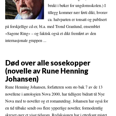
brukt i bøker for ungdomsskolen.) I
tillegg kommer nær førti dikt, hvorav
ca. halvparten er tonsatt og publisert
på forskjellige cd-er, bl.a. med Trond Granlund, ensemblet
«Sagene Ring» – og faktisk også et dikt fremført av den
internasjonale gruppen ...
Død over alle sosekopper
(novelle av Rune Henning
Johansen)
Rune Henning Johansen, forfatteren som sto bak 7 av de 13
novellene i antologien Nova 2000, har tidligere bidratt til Nye
Nova med to noveller og et romanutdrag. Johansen har også for
en tid tilbake sendt oss flere ypperlige noveller, formodentlig
skrevet over et visst tidsrom. Redaksjonen har i etterkant mistet