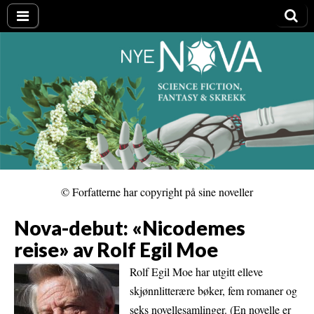
Nye NOVA
© Forfatterne har copyright på sine noveller
Nova-debut: «Nicodemes
reise» av Rolf Egil Moe
Rolf Egil Moe har utgitt elleve
skjønnlitterære bøker, fem romaner og
seks novellesamlinger. (En novelle er