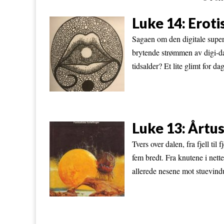
Luke 14: Eroti
Sagaen om den digitale superh
brytende strømmen av digi-da
tidsalder? Et lite glimt for d
Luke 13: Årtus
Tvers over dalen, fra fjell til
fem bredt. Fra knutene i nette
allerede nesene mot stuevindu