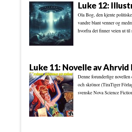
Luke 12: Illus
Ola Bog, den kjente politiske 
vandre blant venner og medmen
hvorfra det finner veien ut ti
Luke 11: Novelle av Ahrv
Denne forunderlige novellen 
och skrönor (TiraTiger Förlag
svenske Nova Science Fiction