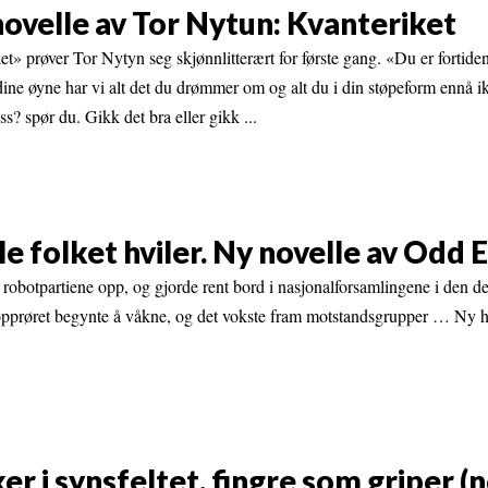
ovelle av Tor Nytun: Kvanteriket
t» prøver Tor Nytyn seg skjønnlitterært for første gang. «Du er fortide
dine øyne har vi alt det du drømmer om og alt du i din støpeform ennå i
? spør du. Gikk det bra eller gikk ...
le folket hviler. Ny novelle av Odd 
te robotpartiene opp, og gjorde rent bord i nasjonalforsamlingene i den 
 opprøret begynte å våkne, og det vokste fram motstandsgrupper … Ny 
er i synsfeltet, fingre som griper (n