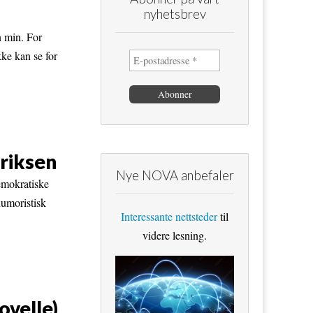
nyhetsbrev
n min. For
kke kan se for
Eriksen
Nye NOVA anbefaler
demokratiske
humoristisk
Interessante nettsteder
til
videre lesning.
ovelle)