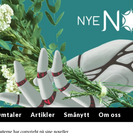
mtaler
Artikler
Smånytt
Om oss
tterne har copyright på sine noveller