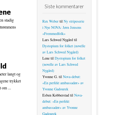
Siste kommentarer
bene
en stadig
Rex Weber
til
Ny stripeserie
astrømmens
i Nye NOVA: Jørn Jensens
«Fremmedfolk»
Lars Schwed Nygård
til
Dystopium for folket (novelle
av Lars Schwed Nygård)
Lene
til
Dystopium for folket
old
(novelle av Lars Schwed
Nygård)
meter langt og
Yvonne G.
til
Nova-debut:
Ungene trykket
«En perfekt ambassadør» av
 om ...
Yvonne Gadourek
Esben Kobberstad
til
Nova-
debut: «En perfekt
ambassadør» av Yvonne
Gadourek