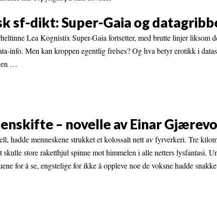
sk sf-dikt: Super-Gaia og datagrib
eltinne Lea Kognistix Super-Gaia fortsetter, med brutte linjer liksom d
ta-info. Men kan kroppen egentlig frelses? Og hva betyr erotikk i dat
agen …
enskifte – novelle av Einar Gjærev
 fjell, hadde menneskene strukket et kolossalt nett av fyrverkeri. Tre kilo
t skulle store raketthjul spinne mot himmelen i alle netters lysfantasi. 
ene for å se, engstelige for ikke å oppleve noe de voksne hadde snakket