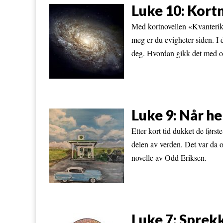
Luke 10: Kortn
Med kortnovellen «Kvanterike
meg er du evigheter siden. I 
deg. Hvordan gikk det med oss
Luke 9: Når he
Etter kort tid dukket de førs
delen av verden. Det var da
novelle av Odd Eriksen.
Luke 7: Sprekk