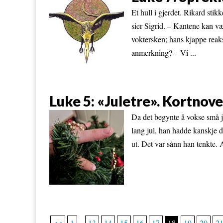
Et hull i gjerdet. Rikard stik
sier Sigrid. – Kantene kan væ
voktersken; hans kjappe reaks
anmerkning? – Vi ...
Luke 5: «Juletre». Kortnov
Da det begynte å vokse små j
lang jul, han hadde kanskje d
ut. Det var sånn han tenkte. A
<<
1
...
13
14
15
16
17
18
19
20
2