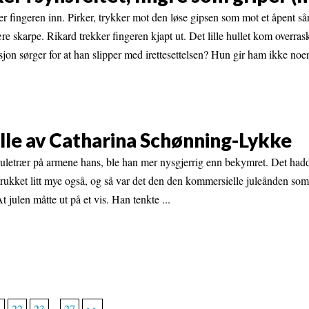
ker fingeren inn. Pirker, trykker mot den løse gipsen som mot et åpent sår
re skarpe. Rikard trekker fingeren kjapt ut. Det lille hullet kom overra
jon sørger for at han slipper med irettesettelsen? Hun gir ham ikke noe
elle av Catharina Schønning-Lykke
uletrær på armene hans, ble han mer nysgjerrig enn bekymret. Det had
rukket litt mye også, og så var det den den kommersielle juleånden som
t julen måtte ut på et vis. Han tenkte ...
1
22
23
...
27
>>