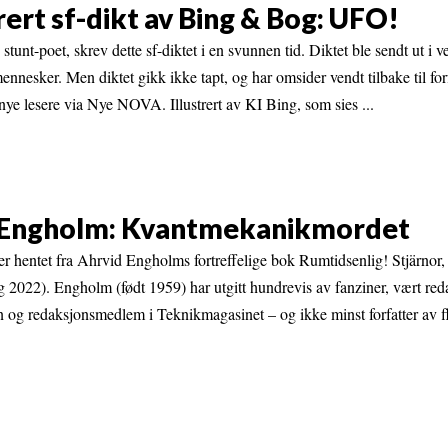
trert sf-dikt av Bing & Bog: UFO!
stunt-poet, skrev dette sf-diktet i en svunnen tid. Diktet ble sendt ut i v
nesker. Men diktet gikk ikke tapt, og har omsider vendt tilbake til forf
l nye lesere via Nye NOVA. Illustrert av KI Bing, som sies ...
id Engholm: Kvantmekanikmordet
er hentet fra Ahrvid Engholms fortreffelige bok Rumtidsenlig! Stjärnor
 2022). Engholm (født 1959) har utgitt hundrevis av fanziner, vært reda
 og redaksjonsmedlem i Teknikmagasinet – og ikke minst forfatter av fl