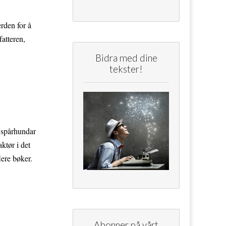
erden for å
atteren,
Bidra med dine
tekster!
, spårhundar
ktør i det
ere bøker.
Abonner på vårt