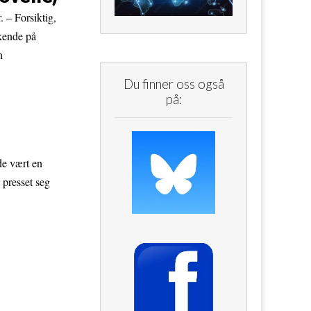
. – Forsiktig,
skende på
n
Du finner oss også
på:
de vært en
 presset seg