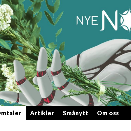
mtaler
Artikler
Smånytt
Om oss