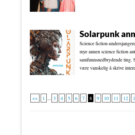
Solarpunk an
Science fiction-undersjanger
mye annen science fiction ant
samfunnsnedbrydende ting. S
være vanskelig å skrive interes
<<
1
...
3
4
5
6
7
8
9
10
11
12