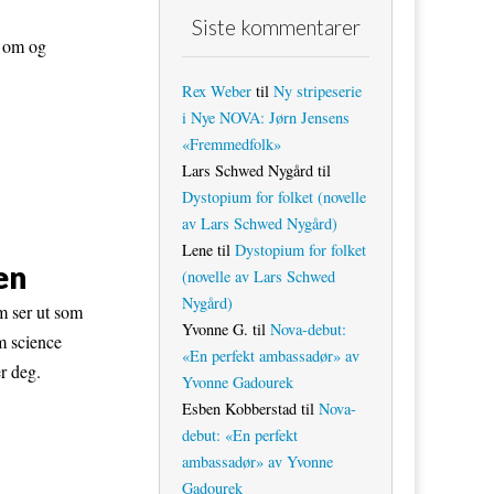
Siste kommentarer
l om og
Rex Weber
til
Ny stripeserie
i Nye NOVA: Jørn Jensens
«Fremmedfolk»
Lars Schwed Nygård
til
Dystopium for folket (novelle
av Lars Schwed Nygård)
Lene
til
Dystopium for folket
en
(novelle av Lars Schwed
Nygård)
m ser ut som
Yvonne G.
til
Nova-debut:
om science
«En perfekt ambassadør» av
er deg.
Yvonne Gadourek
Esben Kobberstad
til
Nova-
debut: «En perfekt
ambassadør» av Yvonne
Gadourek