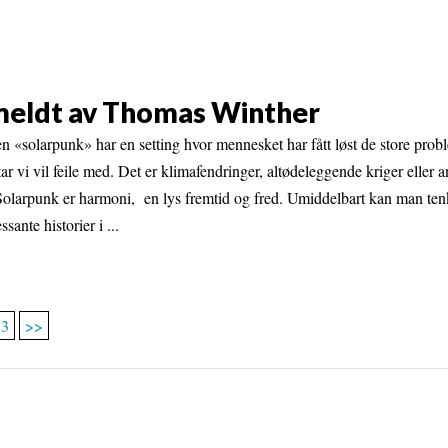
meldt av Thomas Winther
en «solarpunk» har en setting hvor mennesket har fått løst de store pro
ar vi vil feile med. Det er klimafendringer, altødeleggende kriger eller 
olarpunk er harmoni, en lys fremtid og fred. Umiddelbart kan man tenk
sante historier i ...
13
>>