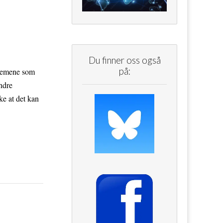
Du finner oss også
på:
blemene som
andre
e at det kan