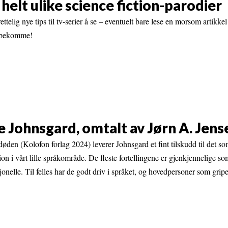
 helt ulike science fiction-parodier
ttelig nye tips til tv-serier å se – eventuelt bare lese en morsom artikke
elbekomme!
 Johnsgard, omtalt av Jørn A. Jens
den (Kolofon forlag 2024) leverer Johnsgard et fint tilskudd til det so
ion i vårt lille språkområde. De fleste fortellingene er gjenkjennelige s
jonelle. Til felles har de godt driv i språket, og hovedpersoner som grip