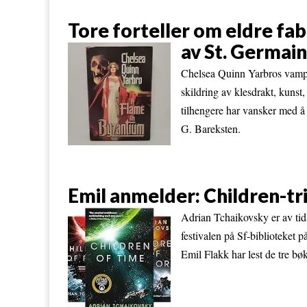
Tore forteller om eldre fa
av St. Germain
Chelsea Quinn Yarbros vampy
skildring av klesdrakt, kunst,
tilhengere har vansker med å 
G. Bareksten.
Emil anmelder: Children-tr
Adrian Tchaikovsky er av tida
festivalen på Sf-biblioteket p
Emil Flakk har lest de tre b