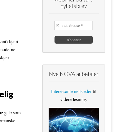
nyhetsbrev
ent) kjært
n moderne
skjær
Nye NOVA anbefaler
Interessante nettsteder
til
elig
videre lesning.
me gate som
oreanske