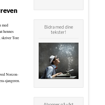
greven
on med
Bidra med dine
 at hennes
tekster!
 skriver Tore
r ved Norcon-
era-sjangeren.
Abonner på vårt