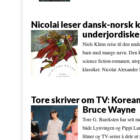
Nicolai leser dansk-norsk kl
underjordiske
Niels Klims reise til den un
barn med mange navn. Den kan 
science fiction-romanen, utop
klassiker. Nicolai Alexander
Tore skriver om TV: Korea
Bruce Wayne
Tore G. Bareksten har sett 
både Lynvingen og Pippi Lang
filmer og TV-serier å dele ut 