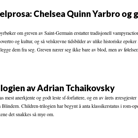
belprosa: Chelsea Quinn Yarbro og 
rbøker om greven av Saint-Germain erstatter tradisjonell vampyracti
 overtro og kultur, og så velskrevne tidsbilder av ulike historiske epoker
legge dem fra seg. Greven nærer seg ikke bare av blod, men av følelser,
ilogien av Adrian Tchaikovsky
s mest anerkjente og godt leste sf-forfattere, og en av årets æresgjeste
å Blindern. Children-trilogien har begynt å anta klassikerstatus i rom-op
økene det snakkes så mye om.