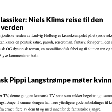
assiker: Niels Klims reise til den
 verden
derjordiske verden av Ludvig Holberg er kroneksempelet på et (veslevoks
kalles en politisk satire, parodi, reiseroman, fantasy, forløper til de
isk OG dystopisk roman, en moralfilosofisk fabel og til slutt en ren og 
 Styve kommenterer boka. ...
nsk Pippi Langstrømpe møter kvinn
mer TV, denne gang en koreansk TV-serie som vekker begeistring i sam
strømpe. I samme slengen har Tore ytterligere gode anbefalinger til k
fra ermet, flere av dem til og med innenfor de fantastiske sjangre.