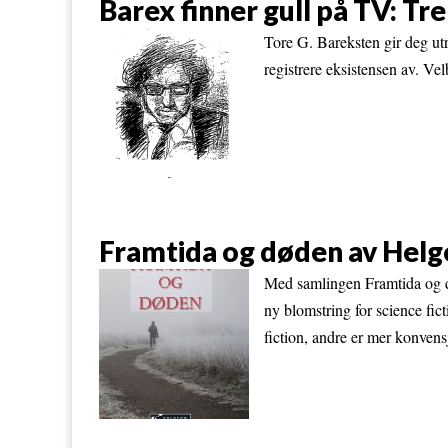
Barex finner gull på TV: Tre
Tore G. Bareksten gir deg utre
registrere eksistensen av. V
Framtida og døden av Helge
Med samlingen Framtida og dø
ny blomstring for science fict
fiction, andre er mer konvens