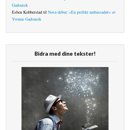
Gadourek
Esben Kobberstad
til
Nova-debut: «En perfekt ambassadør» av
Yvonne Gadourek
Bidra med dine tekster!