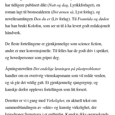
har tidligere publisert dikt (
Natt og dag
, Lyrikkforlaget), en
roman lagt til bronsealderen (
Det ørnen så
, Lyst forlag), og
novellesamlingen
Den du er
(Liv forlag). Til
Framtida og døden
har han brukt Kolofon, som ser ut til å ha levert godt redaksjonelt
håndverk.
De fleste fortellingene er gjenkjennelige som science fiction,
andre er mer konvensjonelle. Til felles har de godt driv i språket,
og hovedpersoner som griper deg.
Åpningsnovellen
Det endelige løsningen på plastproblemet
handler om en overivrig vitenskapsmann som vil redde verden,
og så går det veldig galt. Et gjenkjennelig sjangergrep, og
kanskje derfor oppleves fortellingen som litt forsert.
Deretter er vi i gang med
Virkelighet
, en aktuell tekst om
sammenblandingen av «ekte» og kunstig virkelighet, der
krigsdroner fjernstyres i et spillmiljø. Kanskje ikke overraskende