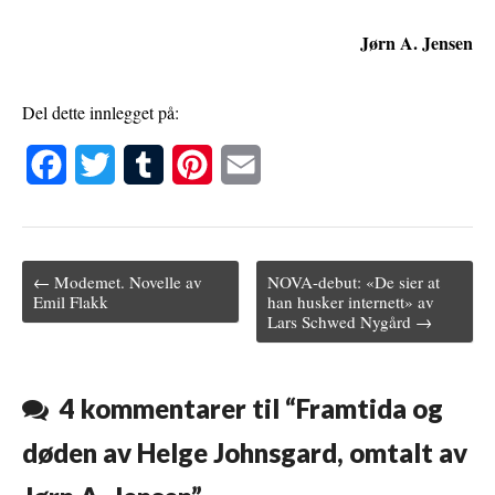
Jørn A. Jensen
Del dette innlegget på:
F
T
T
P
E
a
w
u
i
m
c
i
m
n
a
← Modemet. Novelle av
NOVA-debut: «De sier at
e
t
b
t
i
Post navigation
Emil Flakk
han husker internett» av
Lars Schwed Nygård →
b
t
l
e
l
o
e
r
r
o
r
e
4 kommentarer til “
Framtida og
k
s
døden av Helge Johnsgard, omtalt av
t