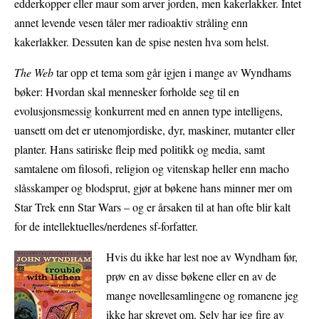
edderkopper eller maur som arver jorden, men kakerlakker. Intet
annet levende vesen tåler mer radioaktiv stråling enn
kakerlakker. Dessuten kan de spise nesten hva som helst.
The Web
tar opp et tema som går igjen i mange av Wyndhams
bøker: Hvordan skal mennesker forholde seg til en
evolusjonsmessig konkurrent med en annen type intelligens,
uansett om det er utenomjordiske, dyr, maskiner, mutanter eller
planter. Hans satiriske fleip med politikk og media, samt
samtalene om filosofi, religion og vitenskap heller enn macho
slåsskamper og blodsprut, gjør at bøkene hans minner mer om
Star Trek enn Star Wars – og er årsaken til at han ofte blir kalt
for de intellektuelles/nerdenes sf-forfatter.
Hvis du ikke har lest noe av Wyndham før,
prøv en av disse bøkene eller en av de
mange novellesamlingene og romanene jeg
ikke har skrevet om. Selv har jeg fire av