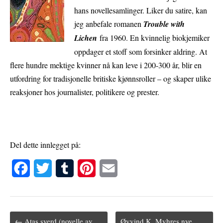
hans novellesamlinger. Liker du satire, kan
jeg anbefale romanen
Trouble with
Lichen
fra 1960. En kvinnelig biokjemiker
oppdager et stoff som forsinker aldring. At
flere hundre mektige kvinner nå kan leve i 200-300 år, blir en
utfordring for tradisjonelle britiske kjønnsroller – og skaper ulike
reaksjoner hos journalister, politikere og prester.
Del dette innlegget på:
F
T
T
P
E
a
w
u
i
m
c
i
m
n
a
← Atas sverd (novelle av
Øyvind K. Myhres nye
e
t
b
t
i