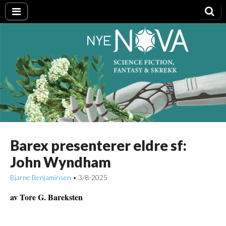
Nye NOVA
Barex presenterer eldre sf:
John Wyndham
Bjarne Benjaminsen
3/8-2025
•
av Tore G. Bareksten