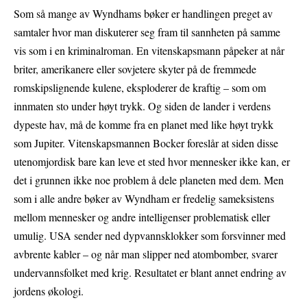
Som så mange av Wyndhams bøker er handlingen preget av
samtaler hvor man diskuterer seg fram til sannheten på samme
vis som i en kriminalroman. En vitenskapsmann påpeker at når
briter, amerikanere eller sovjetere skyter på de fremmede
romskipslignende kulene, eksploderer de kraftig – som om
innmaten sto under høyt trykk. Og siden de lander i verdens
dypeste hav, må de komme fra en planet med like høyt trykk
som Jupiter. Vitenskapsmannen Bocker foreslår at siden disse
utenomjordisk bare kan leve et sted hvor mennesker ikke kan, er
det i grunnen ikke noe problem å dele planeten med dem. Men
som i alle andre bøker av Wyndham er fredelig sameksistens
mellom mennesker og andre intelligenser problematisk eller
umulig. USA sender ned dypvannsklokker som forsvinner med
avbrente kabler – og når man slipper ned atombomber, svarer
undervannsfolket med krig. Resultatet er blant annet endring av
jordens økologi.