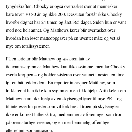
tyngdekraften. Chocky er også overrasket over at mennesker
bare lever 70-80 år, og ikke 200. Dessuten forstår ikke Chocky
hvorfor døgnet har 24 timer, og året 365 dager. Siden hun er vant
med noe helt annet. Og Matthews lærer blir overrasket over
hvordan han løser matteoppgaver på en uventet måte og vet så
mye om totallssystemer.
På en ferietur blir Matthew og søsteren tatt av
tidevannsstrømmer. Matthew kan ikke svømme, men lar Chocky
overta kroppen – og holder søsteren over vannet i nesten en time
før en båt redder dem. En reporter intervjuer Matthew, som
forklarer at han ikke kan svømme, men fikk hjelp. Artikkelen om
Matthew som fikk hjelp av en skytsengel fører til mye PR – og
til interesse fra prester som vil forklare at troen på skytsengler
ikke er korrekt luthersk tro, medlemmer av foreninger som tror
på overnaturlige vesener, og en mer hemmelig offentlige
etterretningsorganisasjon.