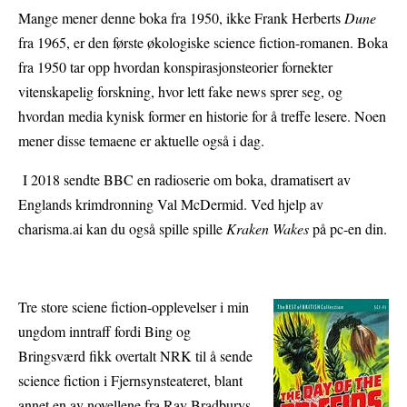
Mange mener denne boka fra 1950, ikke Frank Herberts
Dune
fra 1965, er den første økologiske science fiction-romanen. Boka
fra 1950 tar opp hvordan konspirasjonsteorier fornekter
vitenskapelig forskning, hvor lett fake news sprer seg, og
hvordan media kynisk former en historie for å treffe lesere. Noen
mener disse temaene er aktuelle også i dag.
I 2018 sendte BBC en radioserie om boka, dramatisert av
Englands krimdronning Val McDermid. Ved hjelp av
charisma.ai kan du også spille spille
Kraken Wakes
på pc-en din.
Tre store sciene fiction-opplevelser i min
ungdom inntraff fordi Bing og
Bringsværd fikk overtalt NRK til å sende
science fiction i Fjernsynsteateret, blant
annet en av novellene fra Ray Bradburys