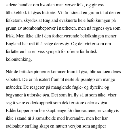
sidene handler om hvordan man verver folk, og gir oss
tilbakeblikk til øyas historie. Vi får høre at en grunn til at den er
folketom, skyldes at England evakuerte hele befolkningen på
grunn av atombombeprøver i nærheten, men nå regnes øya som
frisk. Men ikke alle i den forhenværende befolkningen mener
England har rett til å selge deres øy. Og det virker som om
forfatteren har en viss sympati for ofrene for britisk
kolonitenking.
Når de britiske pionerne kommer fram til øya, blir radioen deres
sabotert. De er nå isolert fram til neste skipsanløp om mange
måneder. De reagerer på manglende fugle- og dyreliv, og
begynner å utforske øya. Det som fra fly så ut som tåke, viser
seg å være edderkoppnett som dekker store deler av øya.
Edderkopper som ble skapt lenge før dinosaurene, er vanligvis
ikke i stand til å samarbeide med hverandre, men her har
radioaktiv stråling skapt en mutert versjon som angriper