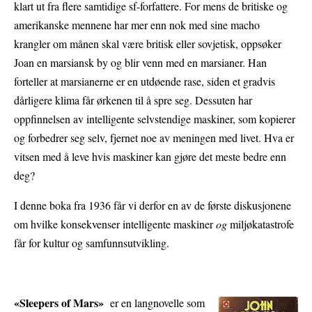
klart ut fra flere samtidige sf-forfattere. For mens de britiske og
amerikanske mennene har mer enn nok med sine macho
krangler om månen skal være britisk eller sovjetisk, oppsøker
Joan en marsiansk by og blir venn med en marsianer. Han
forteller at marsianerne er en utdøende rase, siden et gradvis
dårligere klima får ørkenen til å spre seg. Dessuten har
oppfinnelsen av intelligente selvstendige maskiner, som kopierer
og forbedrer seg selv, fjernet noe av meningen med livet. Hva er
vitsen med å leve hvis maskiner kan gjøre det meste bedre enn
deg?
I denne boka fra 1936 får vi derfor en av de første diskusjonene
om hvilke konsekvenser intelligente maskiner
og
miljøkatastrofe
får for kultur og samfunnsutvikling.
«Sleepers of Mars»
er en langnovelle som