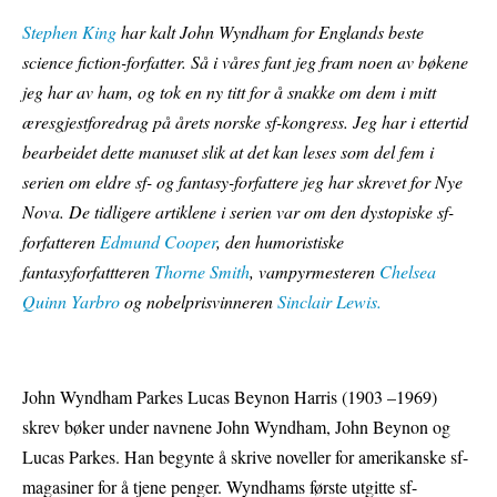
Stephen King
har kalt John Wyndham for Englands beste
science fiction-forfatter. Så i våres fant jeg fram noen av bøkene
jeg har av ham, og tok en ny titt for å snakke om dem i mitt
æresgjestforedrag på årets norske sf-kongress. Jeg har i ettertid
bearbeidet dette manuset slik at det kan leses som del fem i
serien om eldre sf- og fantasy-forfattere jeg har skrevet for Nye
Nova. De tidligere artiklene i serien var om den dystopiske sf-
forfatteren
Edmund Cooper
, den humoristiske
fantasyforfattteren
Thorne Smith
, vampyrmesteren
Chelsea
Quinn Yarbro
og nobelprisvinneren
Sinclair Lewis.
John Wyndham Parkes Lucas Beynon Harris (1903 –1969)
skrev bøker under navnene John Wyndham, John Beynon og
Lucas Parkes. Han begynte å skrive noveller for amerikanske sf-
magasiner for å tjene penger. Wyndhams første utgitte sf-