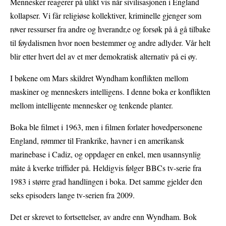
Mennesker reagerer på ulikt vis når sivilisasjonen i England
kollapser. Vi får religiøse kollektiver, kriminelle gjenger som
røver ressurser fra andre og hverandr,e og forsøk på å gå tilbake
til føydalismen hvor noen bestemmer og andre adlyder. Vår helt
blir etter hvert del av et mer demokratisk alternativ på ei øy.
I bøkene om Mars skildret Wyndham konflikten mellom
maskiner og menneskers intelligens. I denne boka er konflikten
mellom intelligente mennesker og tenkende planter.
Boka ble filmet i 1963, men i filmen forlater hovedpersonene
England, rømmer til Frankrike, havner i en amerikansk
marinebase i Cadiz, og oppdager en enkel, men usannsynlig
måte å kverke triffider på. Heldigvis følger BBCs tv-serie fra
1983 i større grad handlingen i boka. Det samme gjelder den
seks episoders lange tv-serien fra 2009.
Det er skrevet to fortsettelser, av andre enn Wyndham. Bok