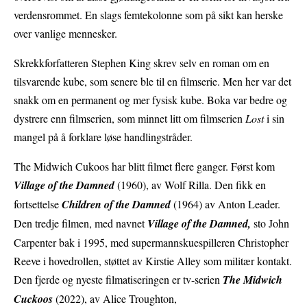
verdensrommet. En slags femtekolonne som på sikt kan herske
over vanlige mennesker.
Skrekkforfatteren Stephen King skrev selv en roman om en
tilsvarende kube, som senere ble til en filmserie. Men her var det
snakk om en permanent og mer fysisk kube. Boka var bedre og
dystrere enn filmserien, som minnet litt om filmserien
Lost
i sin
mangel på å forklare løse handlingstråder.
The Midwich Cukoos har blitt filmet flere ganger. Først kom
Village of the Damned
(1960), av Wolf Rilla. Den fikk en
fortsettelse
Children of the Damned
(1964) av Anton Leader.
Den tredje filmen, med navnet
Village of the Damned,
sto John
Carpenter bak i 1995, med supermannskuespilleren Christopher
Reeve i hovedrollen, støttet av Kirstie Alley som militær kontakt.
Den fjerde og nyeste filmatiseringen er tv-serien
The Midwich
Cuckoos
(2022), av Alice Troughton,