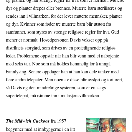
dyr og planter drepes eller brennes. Muterte barn steriliseres og
sendes inn i villmarken, for der lever muterte mennsker, planter
og dyr. Kvinner som føder tre muterte barn blir utstøtt fra
samfunnet, som styres av strenge religiøse regler for hva Gud
mener er normalt. Hovedpersonen Davis vokser opp på
distriktets storgård, som drives av en profetlignende religiøs
leder. Problemene oppstår når han blir venn med ei nabojente
med seks tær. Noe som må holdes hemmelig for å unngå
bannlysing. Senere oppdager han at han kan dele tanker med
flere andre telepater. Men noen av disse blir avslørt og torturert,
så Davis og den mindreårige søsteren, som er en slags
supertelepat, må rømme inn i mutasjonsvillmarken.
The Midwich Cuckoos
fra 1957
begynner med at innbyggerne i en litt