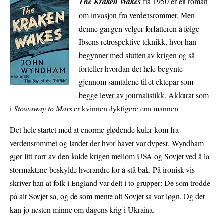
The Kraken Wakes
fra 1950 er en roman
om invasjon fra verdensrommet. Men
denne gangen velger forfatteren å følge
Ibsens retrospektive teknikk, hvor han
begynner med slutten av krigen og så
forteller hvordan det hele begynte
gjennom samtalene til et ektepar som
begge lever av journalistikk. Akkurat som
i
Stowaway to Mars
er kvinnen dyktigere enn mannen.
Det hele startet med at enorme glødende kuler kom fra
verdensrommet og landet der hvor havet var dypest. Wyndham
gjør litt narr av den kalde krigen mellom USA og Sovjet ved å la
stormaktene beskylde hverandre for å stå bak. På ironisk vis
skriver han at folk i England var delt i to grupper: De som trodde
på alt Sovjet sa, og de som mente alt Sovjet sa var løgn. Og det
kan jo nesten minne om dagens krig i Ukraina.