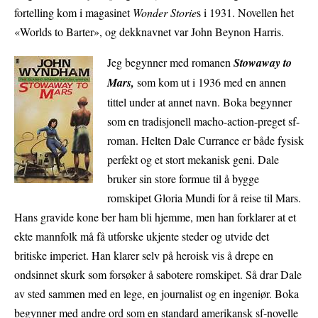
fortelling kom i magasinet
Wonder Storie
s i 1931. Novellen het
«Worlds to Barter», og dekknavnet var John Beynon Harris.
Jeg begynner med romanen
Stowaway to
Mars,
som kom ut i 1936 med en annen
tittel under at annet navn. Boka begynner
som en tradisjonell macho-action-preget sf-
roman. Helten Dale Currance er både fysisk
perfekt og et stort mekanisk geni. Dale
bruker sin store formue til å bygge
romskipet Gloria Mundi for å reise til Mars.
Hans gravide kone ber ham bli hjemme, men han forklarer at et
ekte mannfolk må få utforske ukjente steder og utvide det
britiske imperiet. Han klarer selv på heroisk vis å drepe en
ondsinnet skurk som forsøker å sabotere romskipet. Så drar Dale
av sted sammen med en lege, en journalist og en ingeniør. Boka
begynner med andre ord som en standard amerikansk sf-novelle