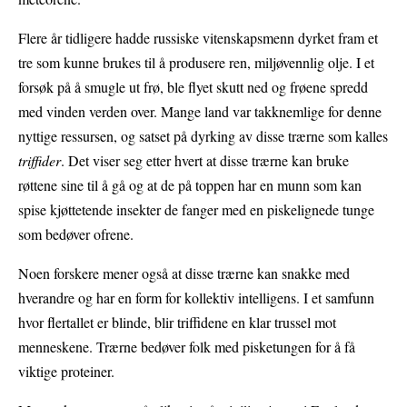
Flere år tidligere hadde russiske vitenskapsmenn dyrket fram et
tre som kunne brukes til å produsere ren, miljøvennlig olje. I et
forsøk på å smugle ut frø, ble flyet skutt ned og frøene spredd
med vinden verden over. Mange land var takknemlige for denne
nyttige ressursen, og satset på dyrking av disse trærne som kalles
triffider
. Det viser seg etter hvert at disse trærne kan bruke
røttene sine til å gå og at de på toppen har en munn som kan
spise kjøttetende insekter de fanger med en piskelignede tunge
som bedøver ofrene.
Noen forskere mener også at disse trærne kan snakke med
hverandre og har en form for kollektiv intelligens. I et samfunn
hvor flertallet er blinde, blir triffidene en klar trussel mot
menneskene. Trærne bedøver folk med pisketungen for å få
viktige proteiner.