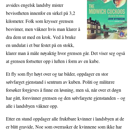
avsides engelsk landsby mister
bevisstheten innenfor en sirkel på 3,2
kilometer. Folk som krysser grensen
besvimer, men våkner hvis man klarer å
dra dem ut med en krok. Ved å bruke
en undulat i et bur festet på en stokk,
klarer man å måle nøyaktig hvor grensen går. Det viser seg også
at grensen fortsetter opp i luften i form av en kube.
Et fly som flyr høyt over og tar bilder, oppdager en stor
sølvfarget gjenstand i sentrum av kuben. Politi og militære
forsøker forgjeves å finne en løsning, men så, når over et døgn
har gått, forsvinner grensen og den sølvfargete gjenstanden – og
alle i landsbyen våkner opp.
Etter en stund oppdager alle fruktbare kvinner i landsbyen at de
er blitt gravide, Noe som overrasker de kvinnene som ikke har