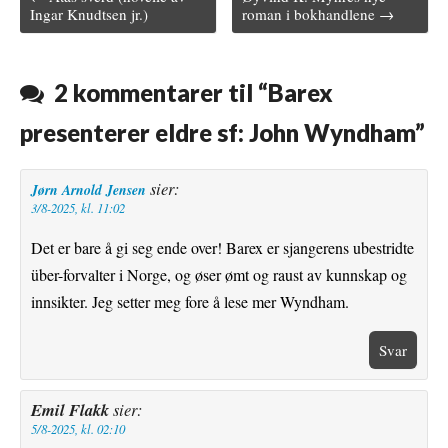
Post navigation
Ingar Knudtsen jr.)
roman i bokhandlene →
b
t
l
e
l
o
e
r
r
2 kommentarer til “
Barex
o
r
e
presenterer eldre sf: John Wyndham
”
k
s
t
sier:
Jørn Arnold Jensen
3/8-2025, kl. 11:02
Det er bare å gi seg ende over! Barex er sjangerens ubestridte
über-forvalter i Norge, og øser ømt og raust av kunnskap og
innsikter. Jeg setter meg fore å lese mer Wyndham.
Svar
Emil Flakk
sier:
5/8-2025, kl. 02:10