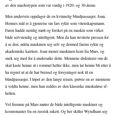
av den machotypen som var vanlig i 1920- og 30-årene.
Men underveis oppdager de en kvinnelig blindpassasjer, Joan.
Hennes mål er å gjenreise sin fars rykte som vitenskapsmann.
Faren hadde nemlig møtt og forsket på en maskin som virket
både selvstendig og intelligent. Men da han inviterte pressen for
å se den, ødela maskinen seg selv og dermed farens rykte og
akademiske karriere. Joan mener maskinen kom fra Mars, og
snek seg med for å undersøke dette. Mennene diskuterer om de
skal kaste henne ut i rommet heller ikke, men lar henne bli etter å
ha regnet ut at de har brensel og forsyninger nok til en
blindpassasjer. I løpet av den lange reisen, prøver en av mennene
å voldta henne, men hun reddes av den klassiske muskuløse sf-
helten.
Vel fremme på Mars møter de både intelligente maskiner og
kosmonauter fra en russisk rakett. Og her skiller Wyndham seg