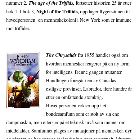
nummer 2,
The age of the Triffids,
fortsetter historien 25 år etter
Night of the Triffids,
bok 1. I bok 3,
oppdager flygersønnen til
hovedpersonen en menneskekoloni i New York som er immune
mot triffider.
The Chrysalids
fra 1955 handler også om
hvordan mennesker reagerer på en ny form
for intelligens. Denne gangen mutanter.
Handlingen foregår i en av Canadas
østligste provinser, Labrador, flere hundre år
etter en omfattende atomkrig.
Hovedpersonen vokser opp i et
bondesamfunn som er stolt av sin ene
dampmaskin, men ellers er på et teknisk nivå som minner om
middelalder. Samfunnet plages av mutasjoner på mennesker. dyr
og planter, og har strenge regler for hva som er normalt. Muterte