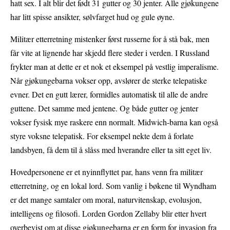
hatt sex. I alt blir det født 31 gutter og 30 jenter. Alle gjøkungene
har litt spisse ansikter, sølvfarget hud og gule øyne.
Militær etterretning mistenker først russerne for å stå bak, men
får vite at lignende har skjedd flere steder i verden. I Russland
frykter man at dette er et nok et eksempel på vestlig imperalisme.
Når gjøkungebarna vokser opp, avslører de sterke telepatiske
evner. Det en gutt lærer, formidles automatisk til alle de andre
guttene. Det samme med jentene. Og både gutter og jenter
vokser fysisk mye raskere enn normalt. Midwich-barna kan også
styre voksne telepatisk. For eksempel nekte dem å forlate
landsbyen, få dem til å slåss med hverandre eller ta sitt eget liv.
Hovedpersonene er et nyinnflyttet par, hans venn fra militær
etterretning, og en lokal lord. Som vanlig i bøkene til Wyndham
er det mange samtaler om moral, naturvitenskap, evolusjon,
intelligens og filosofi. Lorden Gordon Zellaby blir etter hvert
overbevist om at disse gjøkungebarna er en form for invasjon fra