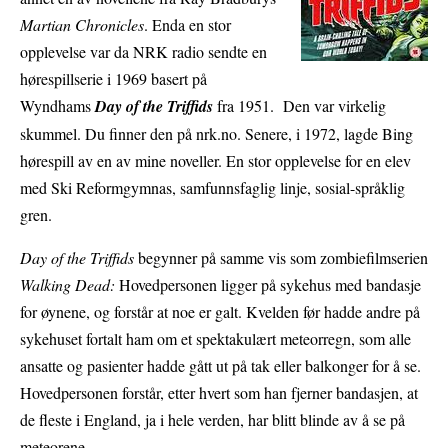
Martian Chronicles
. Enda en stor
opplevelse var da NRK radio sendte en
hørespillserie i 1969 basert på
Wyndhams
Day of the Triffids
fra 1951. Den var virkelig
skummel. Du finner den på nrk.no. Senere, i 1972, lagde Bing
hørespill av en av mine noveller. En stor opplevelse for en elev
med Ski Reformgymnas, samfunnsfaglig linje, sosial-språklig
gren.
Day of the Triffids
begynner på samme vis som zombiefilmserien
Walking Dead:
Hovedpersonen ligger på sykehus med bandasje
for øynene, og forstår at noe er galt. Kvelden før hadde andre på
sykehuset fortalt ham om et spektakulært meteorregn, som alle
ansatte og pasienter hadde gått ut på tak eller balkonger for å se.
Hovedpersonen forstår, etter hvert som han fjerner bandasjen, at
de fleste i England, ja i hele verden, har blitt blinde av å se på
meteorene.