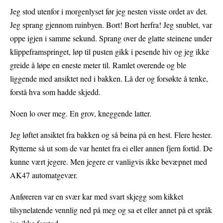
Jeg stod utenfor i morgenlyset før jeg nesten visste ordet av det.
Jeg sprang gjennom ruinbyen. Bort! Bort herfra! Jeg snublet, var
oppe igjen i samme sekund. Sprang over de glatte steinene under
klippeframspringet, løp til pusten gikk i pesende hiv og jeg ikke
greide å løpe en eneste meter til. Ramlet overende og ble
liggende med ansiktet ned i bakken. Lå der og forsøkte å tenke,
forstå hva som hadde skjedd.
Noen lo over meg. En grov, kneggende latter.
Jeg løftet ansiktet fra bakken og så beina på en hest. Flere hester.
Rytterne så ut som de var hentet fra ei eller annen fjern fortid. De
kunne vært jegere. Men jegere er vanligvis ikke bevæpnet med
AK47 automatgevær.
Anføreren var en svær kar med svart skjegg som kikket
tilsynelatende vennlig ned på meg og sa et eller annet på et språk