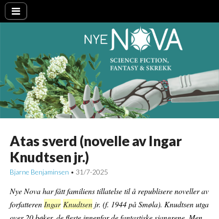
Nye NOVA
Atas sverd (novelle av Ingar
Knudtsen jr.)
Bjarne Benjaminsen
31/7-2025
•
Nye Nova har fått familiens tillatelse til å republisere noveller av
forfatteren
Ingar
Knudtsen
jr. (f. 1944 på Smøla). Knudtsen utga
over 20 bøker, de fleste innenfor de fantastiske sjangrene. Men