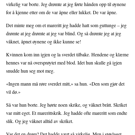
virkelig var borte. Jeg drømte at jeg førte hånden opp til øynene
for å kjenne etter om de var åpne eller lukket. De var åpne.
Det minte meg om et mareritt jeg hadde hatt som guttunge – jeg
drømte at jeg drømte at jeg var blind. Og så drømte jeg at jeg
våknet, åpnet øynene og ikke kunne se!
Kvinnen kom inn igjen og la sverdet tilbake. Hendene og klærne
hennes var nå oversprøytet med blod. Idet hun skulle gå igjen
snudde hun seg mot meg.
«Ingen mann må røre sverdet mitt,» sa hun. «Den som gjør det
vil dø.»
Så var hun borte. Jeg hørte noen skrike, og våknet brått. Skriket
var mitt eget. Et marerittskrik. Jeg hadde ofte mareritt som endte
slik. Og jeg våknet alltid av skriket.
Var det en drøm? Det hadde vært så virkelig. Men i støvlaget