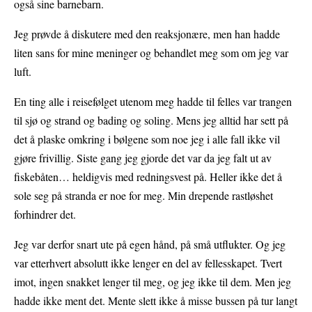
også sine barnebarn.
Jeg prøvde å diskutere med den reaksjonære, men han hadde
liten sans for mine meninger og behandlet meg som om jeg var
luft.
En ting alle i reisefølget utenom meg hadde til felles var trangen
til sjø og strand og bading og soling. Mens jeg alltid har sett på
det å plaske omkring i bølgene som noe jeg i alle fall ikke vil
gjøre frivillig. Siste gang jeg gjorde det var da jeg falt ut av
fiskebåten… heldigvis med redningsvest på. Heller ikke det å
sole seg på stranda er noe for meg. Min drepende rastløshet
forhindrer det.
Jeg var derfor snart ute på egen hånd, på små utflukter. Og jeg
var etterhvert absolutt ikke lenger en del av fellesskapet. Tvert
imot, ingen snakket lenger til meg, og jeg ikke til dem. Men jeg
hadde ikke ment det. Mente slett ikke å misse bussen på tur langt