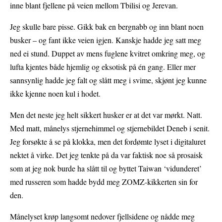
inne blant fjellene på veien mellom Tbilisi og Jerevan.
Jeg skulle bare pisse. Gikk bak en bergnabb og inn blant noen
busker – og fant ikke veien igjen. Kanskje hadde jeg satt meg
ned ei stund. Duppet av mens fuglene kvitret omkring meg, og
lufta kjentes både hjemlig og eksotisk på én gang. Eller mer
sannsynlig hadde jeg falt og slått meg i svime, skjønt jeg kunne
ikke kjenne noen kul i hodet.
Men det neste jeg helt sikkert husker er at det var mørkt. Natt.
Med matt, månelys stjernehimmel og stjernebildet Deneb i senit.
Jeg forsøkte å se på klokka, men det fordømte lyset i digitaluret
nektet å virke. Det jeg tenkte på da var faktisk noe så prosaisk
som at jeg nok burde ha slått til og byttet Taiwan ‘vidunderet’
med russeren som hadde bydd meg ZOMZ-kikkerten sin for
den.
Månelyset krøp langsomt nedover fjellsidene og nådde meg