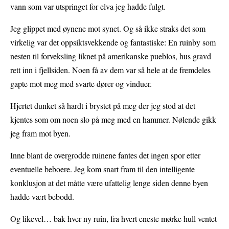
vann som var utspringet for elva jeg hadde fulgt.
Jeg glippet med øynene mot synet. Og så ikke straks det som
virkelig var det oppsiktsvekkende og fantastiske: En ruinby som
nesten til forveksling liknet på amerikanske pueblos, hus gravd
rett inn i fjellsiden. Noen få av dem var så hele at de fremdeles
gapte mot meg med svarte dører og vinduer.
Hjertet dunket så hardt i brystet på meg der jeg stod at det
kjentes som om noen slo på meg med en hammer. Nølende gikk
jeg fram mot byen.
Inne blant de overgrodde ruinene fantes det ingen spor etter
eventuelle beboere. Jeg kom snart fram til den intelligente
konklusjon at det måtte være ufattelig lenge siden denne byen
hadde vært bebodd.
Og likevel… bak hver ny ruin, fra hvert eneste mørke hull ventet