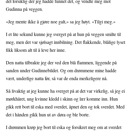
det forsiktig der jeg hadde funnet det, og vendte meg mot
Gudinna på veggen.
«Jeg mente ikke å gjøre noe galt,» sa jeg høyt. «Tilgi meg.»
I et lite sekund kunne jeg sverget på at hun på veggen smilte til
meg, men det var sjølsagt innbilning. Det flakkende, blålige lyset
fikk liksom alt til å leve her inne.
Den natta tilbrakte jeg der ved den blå flammen, liggende på
sanden under Gudinnebildet. Og om drømmene mine hadde
vært, underlige natta før, så var de enda merkeligere nå.
Så livaktig at jeg kunne ha sverget på at det var virkelig, så jeg ei
mørkhåret, ung kvinne kledd i skinn og lær komme inn. Hun
gikk rett bort til eska med sverdet, åpnet den og tok sverdet. Med
det i hånden gikk hun ut av døra og ble borte.
I drømmen krøp jeg bort til eska og forsikret meg om at sverdet