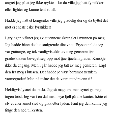
angret jeg på at jeg ikke røykte – for da ville jeg hatt fyrstikker
eller lighter og kunne tent et bål.
Hadde jeg hatt et kongerike ville jeg gladelig der og da byttet det
mot ei eneste eske fyrstikker!
I gryingen våknet jeg av at tennene skranglet i munnen på meg.
Jeg hadde båret det lite smigrende tilnavnet ‘Frysepinn’ da jeg
var guttunge, og tok vanligvis aldri av meg genseren før
gradestokken beveget seg opp mot tjue-tjuefem grader. Kanskje
ikke da engang. Men i går hadde jeg tatt av meg genseren. Lagt
den fra meg i bussen. Det hadde jo vært bortimot trettifem
varmegrader! Men nå måtte det da være mindre enn ti?
Heldigvis lysnet det raskt. Jeg så meg om, men synet ga meg
ingen trøst. Jeg var i en dal med høye fjell på alle kanter, hørte ei
elv et eller annet sted og gikk etter lyden. Fant jeg den kunne jeg
følge den ned til kysten.