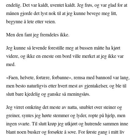
endelig. Det var kaldt, uventet kaldt. Jeg frøs, og var glad for at
månen gjorde det lyst nok til at jeg kunne bevege meg litt,
begynne å lete etter veien.
Men den fant jeg fremdeles ikke.
Jeg kunne så levende forestille meg at bussen måtte ha kjørt
videre, og ikke en eneste om bord ville merket at jeg ikke var
med.
«Faen, helvete, fortære, forbanne», remsa med bannord var lang,
men besto naturligvis etter hvert mest av gjentakelser, og ble til
slutt bare kjedelig og ganske så meningsløs.
Jeg virret omkring det meste av natta, snublet over steiner og
greiner, syntes jeg hørte stemmer og lyder, ropte på hjelp, men
ingen svarte. Til slutt krøp jeg utkjørt og hutrende sammen inne
blant noen busker og forsøkte å sove. For første gang i mitt liv