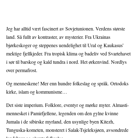
Jeg har alltid vært fascinert av Sovjetunionen. Verdens største
land. Så fullt av kontraster, av mysterier. Fra Ukrainas
bjørkeskoger og steppenes uendelighet til Ural og Kaukasus’
mektige fjellkjeder. Fra tropisk klima og badeliv ved Svartehavet
i sør til barskog og kald tundra i nord. Het ørkenvind. Nordlys
over permafrost.
Og menneskene! Mer enn hundre folkeslag og språk. Ortodoks
kirke, islam og kommunisme…
Det siste imperium. Folklore, eventyr og mørke myter. Almasti-
mennesket i Pamirfjellene, legenden om den gylne kvinne
Jumala i de sibirske myrland, den usynlige byen Kitezh,
Tunguska-kometen, monsteret i Salak-Tsjeleksjøen, avsondrede