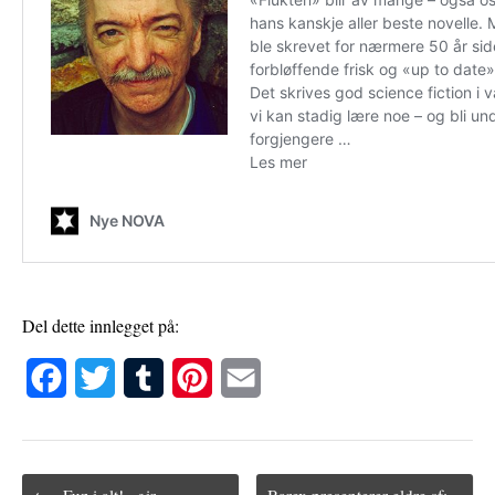
Del dette innlegget på:
F
T
T
P
E
a
w
u
i
m
c
i
m
n
a