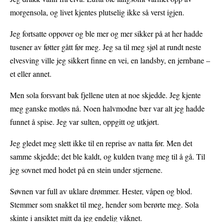
morgensola, og livet kjentes plutselig ikke så verst igjen.
Jeg fortsatte oppover og ble mer og mer sikker på at her hadde
tusener av føtter gått før meg. Jeg sa til meg sjøl at rundt neste
elvesving ville jeg sikkert finne en vei, en landsby, en jernbane –
et eller annet.
Men sola forsvant bak fjellene uten at noe skjedde. Jeg kjente
meg ganske motløs nå. Noen halvmodne bær var alt jeg hadde
funnet å spise. Jeg var sulten, oppgitt og utkjørt.
Jeg gledet meg slett ikke til en reprise av natta før. Men det
samme skjedde; det ble kaldt, og kulden tvang meg til å gå. Til
jeg sovnet med hodet på en stein under stjernene.
Søvnen var full av uklare drømmer. Hester, våpen og blod.
Stemmer som snakket til meg, hender som berørte meg. Sola
skinte i ansiktet mitt da jeg endelig våknet.