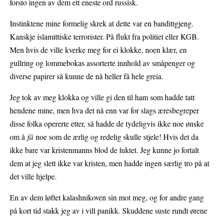
forsto ingen av dem ett eneste ord russisk.
Instinktene mine formelig skrek at dette var en bandittgjeng.
Kanskje islamittiske terrorister. På flukt fra politiet eller KGB.
Men hvis de ville kverke meg for ei klokke, noen klær, en
gullring og lommebokas assorterte innhold av småpenger og
diverse papirer så kunne de nå heller få hele greia.
Jeg tok av meg klokka og ville gi den til ham som hadde tatt
hendene mine, men hva det nå enn var for slags æresbegreper
disse folka opererte etter, så hadde de tydeligvis ikke noe ønske
om å
få
noe som de ærlig og redelig skulle stjele! Hvis det da
ikke bare var kristenmanns blod de luktet. Jeg kunne jo fortalt
dem at jeg slett ikke var kristen, men hadde ingen særlig tro på at
det ville hjelpe.
En av dem løftet kalashnikoven sin mot meg, og for andre gang
på kort tid stakk jeg av i vill panikk. Skuddene suste rundt ørene