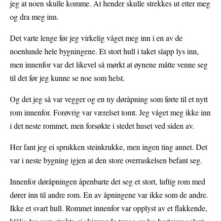
jeg at noen skulle komme. At hender skulle strekkes ut etter meg
og dra meg inn.
Det varte lenge før jeg virkelig våget meg inn i en av de
noenlunde hele bygningene. Et stort hull i taket slapp lys inn,
men innenfor var det likevel så mørkt at øynene måtte venne seg
til det før jeg kunne se noe som helst.
Og det jeg så var vegger og en ny døråpning som førte til et nytt
rom innenfor. Forøvrig var værelset tomt. Jeg våget meg ikke inn
i det neste rommet, men forsøkte i stedet huset ved siden av.
Her fant jeg ei sprukken steinkrukke, men ingen ting annet. Det
var i neste bygning igjen at den store overraskelsen befant seg.
Innenfor døråpningen åpenbarte det seg et stort, luftig rom med
dører inn til andre rom. En av åpningene var ikke som de andre.
Ikke et svart hull. Rommet innenfor var opplyst av et flakkende,