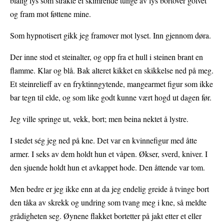
blålig lys som strakte ei skimrende tunge av lys bortover golvet
og fram mot føttene mine.
Som hypnotisert gikk jeg framover mot lyset. Inn gjennom døra.
Der inne stod et steinalter, og opp fra et hull i steinen brant en
flamme. Klar og blå. Bak alteret kikket en skikkelse ned på meg.
Et steinrelieff av en fryktinngytende, mangearmet figur som ikke
bar tegn til elde, og som like godt kunne vært hogd ut dagen før.
Jeg ville springe ut, vekk, bort; men beina nektet å lystre.
I stedet ség jeg ned på kne. Det var en kvinnefigur med åtte
armer. I seks av dem holdt hun et våpen. Økser, sverd, kniver. I
den sjuende holdt hun et avkappet hode. Den åttende var tom.
Men bedre er jeg ikke enn at da jeg endelig greide å tvinge bort
den tåka av skrekk og undring som tvang meg i kne, så meldte
grådigheten seg. Øynene flakket bortetter på jakt etter et eller