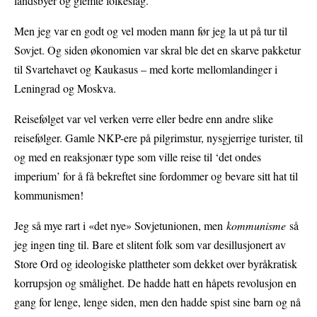
landsbyer og glemte folkeslag.
Men jeg var en godt og vel moden mann før jeg la ut på tur til
Sovjet. Og siden økonomien var skral ble det en skarve pakketur
til Svartehavet og Kaukasus – med korte mellomlandinger i
Leningrad og Moskva.
Reisefølget var vel verken verre eller bedre enn andre slike
reisefølger. Gamle NKP-ere på pilgrimstur, nysgjerrige turister, til
og med en reaksjonær type som ville reise til ‘det ondes
imperium’ for å få bekreftet sine fordommer og bevare sitt hat til
kommunismen!
Jeg så mye rart i «det nye» Sovjetunionen, men
kommunisme
så
jeg ingen ting til. Bare et slitent folk som var desillusjonert av
Store Ord og ideologiske plattheter som dekket over byråkratisk
korrupsjon og smålighet. De hadde hatt en håpets revolusjon en
gang for lenge, lenge siden, men den hadde spist sine barn og nå