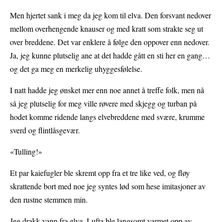
Men hjertet sank i meg da jeg kom til elva. Den forsvant nedover
mellom overhengende knauser og med kratt som strakte seg ut
over breddene. Det var enklere å følge den oppover enn nedover.
Ja, jeg kunne plutselig ane at det hadde gått en sti her en gang…
og det ga meg en merkelig uhyggesfølelse.
I natt hadde jeg ønsket mer enn noe annet å treffe folk, men nå
så jeg plutselig for meg ville røvere med skjegg og turban på
hodet komme ridende langs elvebreddene med svære, krumme
sverd og flintlåsgevær.
«Tulling!»
Et par kaiefugler ble skremt opp fra et tre like ved, og fløy
skrattende bort med noe jeg syntes lød som hese imitasjoner av
den rustne stemmen min.
Jeg drakk vann fra elva. Lufta ble langsomt varmet opp av