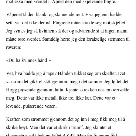
mot eska med sverdet i. Åpnet den med skjelvende fingre.
Våpenet lå der, blankt og skinnende rent. Hva jeg enn hadde
sett, var det ikke der nå. Fingrene mine strakte seg mot skjeftet.
Jeg syntes jeg så kvinnen stå der og advarende si at ingen mann
måtte røre sverdet. Samtidig hørte jeg den foraktelige stemmen til
røveren:
«Du ha kvinnes hånd!»
Vel, hva hadde jeg å tape? Hånden lukket seg om skjeftet. Det
var som det gikk et støt gjennom meg i det samme. Jeg løftet det.
Hogg prøvende gjennom lufta. Kjente skrekken nesten overvelde
meg. Dette var ikke metall, ikke tre, ikke lær. Dette var et
levende, pulserende vesen.
Kraften som strømmet gjennom det og inn i meg fikk meg til å
skrike høyt. Men det var et skrik i triumf. Jeg skimtet et
skjeggete ansikt bak en løftet AK47. Men før fingeren fikk