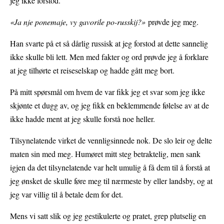
jeg ikke forstod.
«Ja nje ponemaje, vy gavorile po-russkij?»
prøvde jeg meg.
Han svarte på et så dårlig russisk at jeg forstod at dette sannelig
ikke skulle bli lett. Men med fakter og ord prøvde jeg å forklare
at jeg tilhørte et reiseselskap og hadde gått meg bort.
På mitt spørsmål om hvem de var fikk jeg et svar som jeg ikke
skjønte et dugg av, og jeg fikk en beklemmende følelse av at de
ikke hadde ment at jeg skulle forstå noe heller.
Tilsynelatende virket de vennligsinnede nok. De slo leir og delte
maten sin med meg. Humøret mitt steg betraktelig, men sank
igjen da det tilsynelatende var helt umulig å få dem til å forstå at
jeg ønsket de skulle føre meg til nærmeste by eller landsby, og at
jeg var villig til å betale dem for det.
Mens vi satt slik og jeg gestikulerte og pratet, grep plutselig en