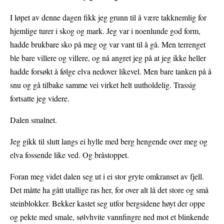
I løpet av denne dagen fikk jeg grunn til å være takknemlig for
hjemlige turer i skog og mark. Jeg var i noenlunde god form,
hadde brukbare sko på meg og var vant til å gå. Men terrenget
ble bare villere og villere, og nå angret jeg på at jeg ikke heller
hadde forsøkt å følge elva nedover likevel. Men bare tanken på å
snu og gå tilbake samme vei virket helt uutholdelig. Trassig
fortsatte jeg videre.
Dalen smalnet.
Jeg gikk til slutt langs ei hylle med berg hengende over meg og
elva fossende like ved. Og bråstoppet.
Foran meg videt dalen seg ut i ei stor gryte omkranset av fjell.
Det måtte ha gått utallige ras her, for over alt lå det store og små
steinblokker. Bekker kastet seg utfor bergsidene høyt der oppe
og pekte med smale, sølvhvite vannfingre ned mot et blinkende