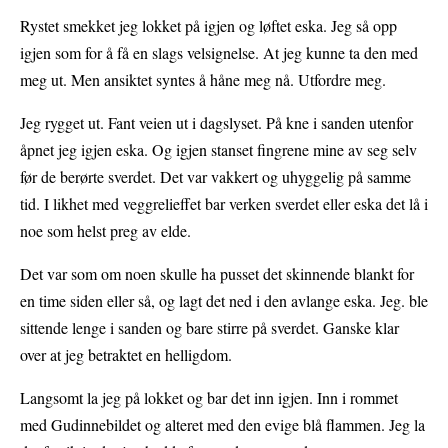
Rystet smekket jeg lokket på igjen og løftet eska. Jeg så opp
igjen som for å få en slags velsignelse. At jeg kunne ta den med
meg ut. Men ansiktet syntes å håne meg nå. Utfordre meg.
Jeg rygget ut. Fant veien ut i dagslyset. På kne i sanden utenfor
åpnet jeg igjen eska. Og igjen stanset fingrene mine av seg selv
før de berørte sverdet. Det var vakkert og uhyggelig på samme
tid. I likhet med veggrelieffet bar verken sverdet eller eska det lå i
noe som helst preg av elde.
Det var som om noen skulle ha pusset det skinnende blankt for
en time siden eller så, og lagt det ned i den avlange eska. Jeg. ble
sittende lenge i sanden og bare stirre på sverdet. Ganske klar
over at jeg betraktet en helligdom.
Langsomt la jeg på lokket og bar det inn igjen. Inn i rommet
med Gudinnebildet og alteret med den evige blå flammen. Jeg la