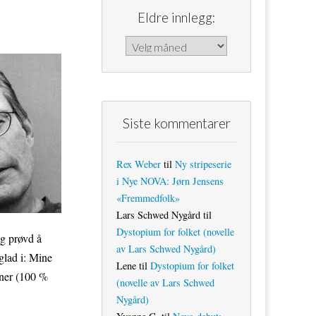
Eldre innlegg:
Eldre innlegg:
Siste kommentarer
Rex Weber
til
Ny stripeserie
i Nye NOVA: Jørn Jensens
«Fremmedfolk»
Lars Schwed Nygård
til
Dystopium for folket (novelle
eg prøvd å
av Lars Schwed Nygård)
glad i: Mine
Lene
til
Dystopium for folket
ener (100 %
(novelle av Lars Schwed
Nygård)