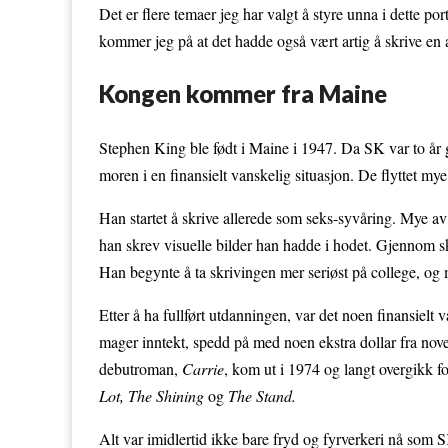
Det er flere temaer jeg har valgt å styre unna i dette po
kommer jeg på at det hadde også vært artig å skrive en a
Kongen kommer fra Maine
Stephen King ble født i Maine i 1947. Da SK var to år
moren i en finansielt vanskelig situasjon. De flyttet my
Han startet å skrive allerede som seks-syvåring. Mye av
han skrev visuelle bilder han hadde i hodet. Gjennom sk
Han begynte å ta skrivingen mer seriøst på college, og m
Etter å ha fullført utdanningen, var det noen finansielt
mager inntekt, spedd på med noen ekstra dollar fra novell
debutroman,
Carrie
, kom ut i 1974 og langt overgikk f
Lot, The Shining
og
The Stand.
Alt var imidlertid ikke bare fryd og fyrverkeri nå som S