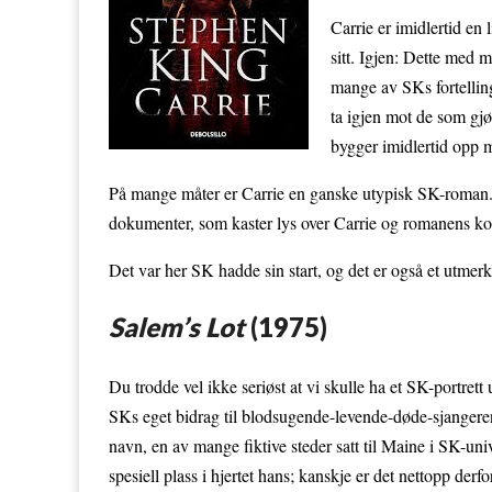
Carrie er imidlertid en l
sitt. Igjen: Dette med 
mange av SKs fortellinge
ta igjen mot de som gjør
bygger imidlertid opp m
På mange måter er Carrie en ganske utypisk SK-roman. I 
dokumenter, som kaster lys over Carrie og romanens konf
Det var her SK hadde sin start, og det er også et utmerke
Salem’s Lot
(1975)
Du trodde vel ikke seriøst at vi skulle ha et SK-portre
SKs eget bidrag til blodsugende-levende-døde-sjanger
navn, en av mange fiktive steder satt til Maine i SK-un
spesiell plass i hjertet hans; kanskje er det nettopp derf