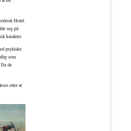
verlook Hotel.
olde seg på
isk karakter.
med psykiske
aftig som
. Da de
eses etter at