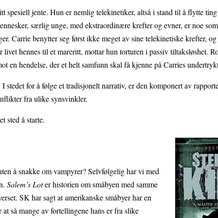
itt spesiell jente. Hun er nemlig telekinetiker, altså i stand til å flytte ti
mennesker, særlig unge, med ekstraordinære krefter og evner, er noe so
r. Carrie benytter seg først ikke meget av sine telekinetiske krefter, og i
 livet hennes til et mareritt, mottar hun torturen i passiv tiltaksløshet.
ot en hendelse, der et helt samfunn skal få kjenne på Carries undertrykt
stedet for å følge et tradisjonelt narrativ, er den komponert av rapport
likter fra ulike synsvinkler.
t sted å starte.
tt uten å snakke om vampyrer? Selvfølgelig har vi med
en.
Salem’s Lot
er historien om småbyen med samme
iverset. SK har sagt at amerikanske småbyer har en
or at så mange av fortellingene hans er fra slike