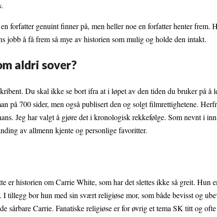
s.
e en forfatter genuint finner på, men heller noe en forfatter henter frem. 
ens jobb å få frem så mye av historien som mulig og holde den intakt.
om aldri sover?
ribent. Du skal ikke se bort ifra at i løpet av den tiden du bruker på å l
man på 700 sider, men også publisert den og solgt filmrettighetene. Her
hans. Jeg har valgt å gjøre det i kronologisk rekkefølge. Som nevnt i in
ding av allmenn kjente og personlige favoritter.
tte er historien om Carrie White, som har det slettes ikke så greit. Hun e
I tillegg bor hun med sin svært religiøse mor, som både bevisst og ubevi
ede sårbare Carrie. Fanatiske religiøse er for øvrig et tema SK titt og ofte