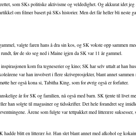
rtrettet, som SKs politiske aktivisme og veldedighet. Og akkurat idet jeg 
rtikkel om filmer basert på SKs historier. Men det får heller bli neste g
 gammel, valgte faren hans å dra sin kos, og SK vokste opp sammen me
e rundt, før de slo seg ned i Maine igjen da SK var 11 år gammel.
 inspirasjonen kom fra tegneserier og kino; SK har selv uttalt at han hu
oleårene var han involvert i flere skriveprosjekter, blant annet sammen
øtte her også kona si, Tabitha King, som for øvrig også er forfatter.
 vanskelige år for SK og familien, nå også med barn. SK tjente til livet 
er han solgte til magasiner og tidsskrifter. Det hele forandret seg imidl
orventningene. Årene som fulgte var tettpakket med litterære suksesser
K hadde blitt en litterær
hit.
Han slet blant annet med alkohol og kokai