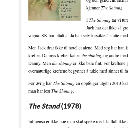
kjenner
The Shining.
I
The Shining
tar vi tu
Jack har det ikke så gre
vogna. SK har uttalt at da han selv forsøkte å slutte me
Men Jack drar ikke til hotellet alene. Med seg har han
krefter. Dannys krefter kalles
the shining
, og andre med 
Danny. Men
the shining
er ikke bare fint. For kreftene
overnaturlige kreftene begynner å tukle med sinnet til f
For øvrig har
The Shining
en oppfølger utgitt i 2013 ka
man har lest
The Shining
.
The Stand
(1978)
Influensa er ikke noe man skal spøke med. Iallfall ikk