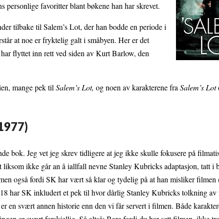
s personlige favoritter blant bøkene han har skrevet.
der tilbake til Salem’s Lot, der han bodde en periode i
tår at noe er fryktelig galt i småbyen. Her er det
ar flyttet inn rett ved siden av Kurt Barlow, den
rien, mange pek til
Salem’s Lot,
og noen av karakterene fra
Salem’s Lot
1977)
de bok. Jeg vet jeg skrev tidligere at jeg ikke skulle fokusere på filmat
 liksom ikke går an å iallfall nevne Stanley Kubricks adaptasjon, tatt i 
 men også fordi SK har vært så klar og tydelig på at han misliker filmen 
18 har SK inkludert et pek til hvor dårlig Stanley Kubricks tolkning av 
 er en svært annen historie enn den vi får servert i filmen. Både karaktere
gen er svært forskjellig. Så altså: Bare fordi du har sett filmen, ikke tr