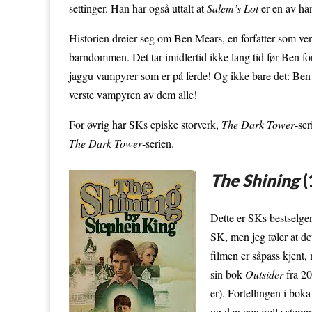
settinger. Han har også uttalt at
Salem’s Lot
er en av han
Historien dreier seg om Ben Mears, en forfatter som ven
barndommen. Det tar imidlertid ikke lang tid før Ben fors
jaggu vampyrer som er på ferde! Og ikke bare det: Ben h
verste vampyren av dem alle!
For øvrig har SKs episke storverk,
The Dark Tower
-se
The Dark Tower
-serien.
The Shining
(
Dette er SKs bestselgen
SK, men jeg føler at det
filmen er såpass kjent,
sin bok
Outsider
fra 20
er). Fortellingen i boka
og den generelle stemnin