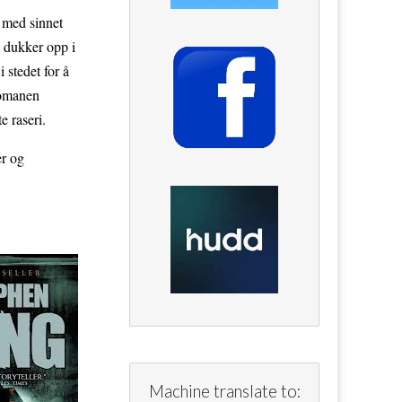
ng med sinnet
m dukker opp i
 stedet for å
 Romanen
e raseri.
er og
Machine translate to: