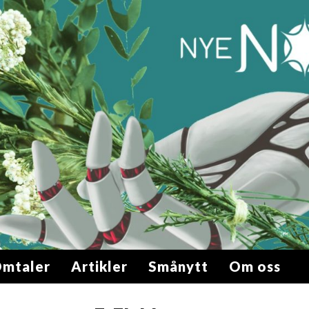
mtaler
Artikler
Smånytt
Om oss