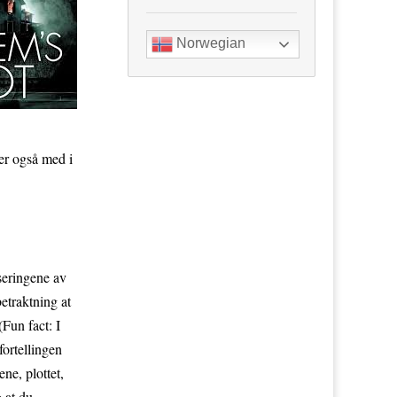
Norwegian
er også med i
iseringene av
betraktning at
(Fun fact: I
fortellingen
ne, plottet,
o at du