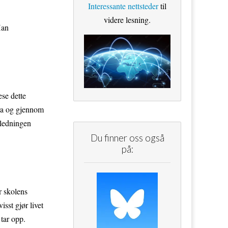
Interessante nettsteder
til
videre lesning.
Han
ese dette
fra og gjennom
nledningen
Du finner oss også
på:
r skolens
sst gjør livet
 tar opp.