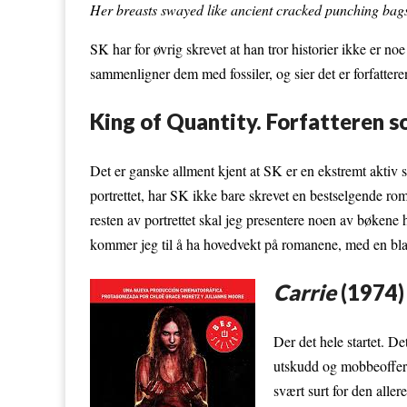
Her breasts swayed like ancient cracked punching bag
SK har for øvrig skrevet at han tror historier ikke er no
sammenligner dem med fossiler, og sier det er forfatter
King of Quantity. Forfatteren s
Det er ganske allment kjent at SK er en ekstremt aktiv sk
portrettet, har SK ikke bare skrevet en bestselgende ro
resten av portrettet skal jeg presentere noen av bøkene 
kommer jeg til å ha hovedvekt på romanene, med en blan
Carrie
(1974)
Der det hele startet. De
utskudd og mobbeoffer. 
svært surt for den aller