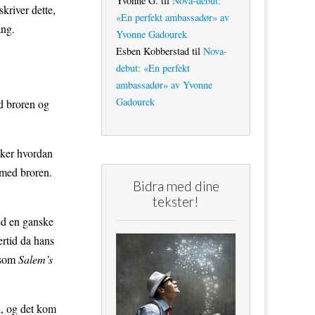
Yvonne G.
til
Nova-debut:
skriver dette,
«En perfekt ambassadør» av
ang.
Yvonne Gadourek
Esben Kobberstad
til
Nova-
debut: «En perfekt
ambassadør» av Yvonne
Gadourek
d broren og
sker hvordan
 med broren.
Bidra med dine
tekster!
med en ganske
ertid da hans
, som
Salem’s
n, og det kom