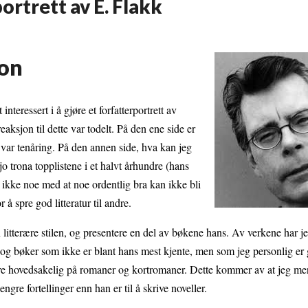
ortrett av E. Flakk
jon
eressert i å gjøre et forfatterportrett av
ksjon til dette var todelt. På den ene side er
 var tenåring. På den annen side, hva kan jeg
o trona topplistene i et halvt århundre (hans
 ikke noe med at noe ordentlig bra kan ikke bli
å spre god litteratur til andre.
en litterære stilen, og presentere en del av bøkene hans. Av verkene har j
og bøker som ikke er blant hans mest kjente, men som jeg personlig er 
sere hovedsakelig på romaner og kortromaner. Dette kommer av at jeg m
engre fortellinger enn han er til å skrive noveller.