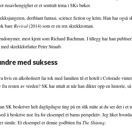
t rusavhengighet er et sentralt tema i SKs bøker.
ekksjangeren, deriblant fantasi, science fiction og krim. Han har også sk
nok bare
Revival
(2014) som er en ren skrekkroman.
eudonymer, mest kjent som Richard Bachman. I tillegg har han publisert 
med skrekkforfatter Peter Straub.
hundre med suksess
a hvis en alkoholisert far tok med familien til et hotell i Colorado vinte
fra resten av verden? SK har uttalt at når han dikter opp en historie, 
an SK beskriver helt dagligdagse ting på en slik måte at du ser det i et n
d å beskrive noe fra for eksempel et barns perspektiv. Jeg liker hvord
lgær simile. Et eksempel er denne godbiten fra
The Shining
: