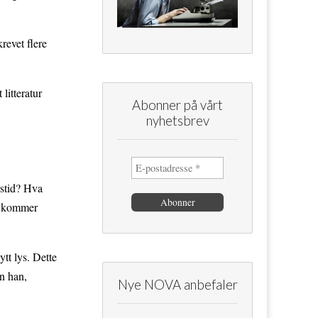
revet flere
litteratur
Abonner på vårt
nyhetsbrev
rstid? Hva
så kommer
ytt lys. Dette
an han,
Nye NOVA anbefaler