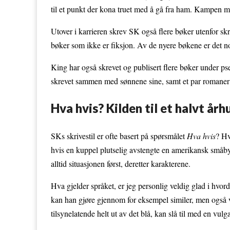
til et punkt der kona truet med å gå fra ham. Kampen mo
Utover i karrieren skrev SK også flere bøker utenfor skr
bøker som ikke er fiksjon. Av de nyere bøkene er det 
King har også skrevet og publisert flere bøker under ps
skrevet sammen med sønnene sine, samt et par romaner 
Hva hvis? Kilden til et halvt år
SKs skrivestil er ofte basert på spørsmålet
Hva hvis
? Hv
hvis en kuppel plutselig avstengte en amerikansk småby 
alltid situasjonen først, deretter karakterene.
Hva gjelder språket, er jeg personlig veldig glad i hvord
kan han gjøre gjennom for eksempel similer, men også ve
tilsynelatende helt ut av det blå, kan slå til med en vu