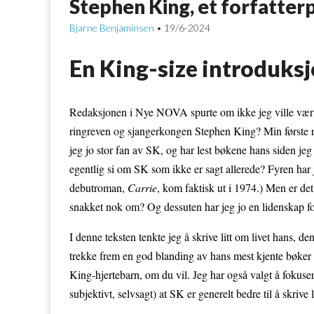
Stephen King, et forfatterp
Bjarne Benjaminsen
19/6-2024
•
En King-size introduks
Redaksjonen i Nye NOVA spurte om ikke jeg ville vært int
ringreven og sjangerkongen Stephen King? Min første rea
jeg jo stor fan av SK, og har lest bøkene hans siden jeg
egentlig si om SK som ikke er sagt allerede? Fyren har j
debutroman,
Carrie
, kom faktisk ut i 1974.) Men er det
snakket nok om? Og dessuten har jeg jo en lidenskap for 
I denne teksten tenkte jeg å skrive litt om livet hans, d
trekke frem en god blanding av hans mest kjente bøker 
King-hjertebarn, om du vil. Jeg har også valgt å foku
subjektivt, selvsagt) at SK er generelt bedre til å skrive l