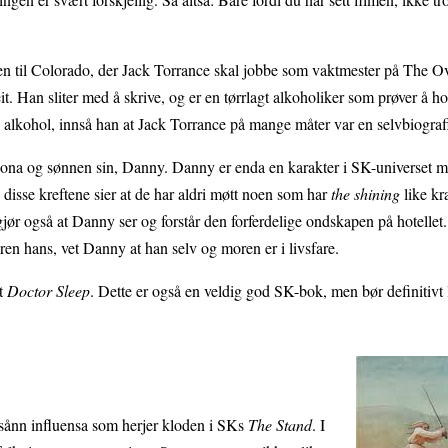
ren til Colorado, der Jack Torrance skal jobbe som vaktmester på The O
it. Han sliter med å skrive, og er en tørrlagt alkoholiker som prøver å h
d alkohol, innså han at Jack Torrance på mange måter var en selvbiograf
 kona og sønnen sin, Danny. Danny er enda en karakter i SK-universet 
disse kreftene sier at de har aldri møtt noen som har
the shining
like kr
 gjør også at Danny ser og forstår den forferdelige ondskapen på hotellet
aren hans, vet Danny at han selv og moren er i livsfare.
lt
Doctor Sleep
. Dette er også en veldig god SK-bok, men bør definitivt l
e sånn influensa som herjer kloden i SKs
The Stand
. I