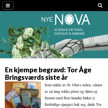
Nye NOVA
En kjempe begravd: Tor Åge
Bringsværds siste år
Som ridder av St. Olavs orden, vinner
av en lang rekke priser og (først og
fremst) med flere hundre bøker (i
flerfoldige sjangre) bak seg, døde Tor