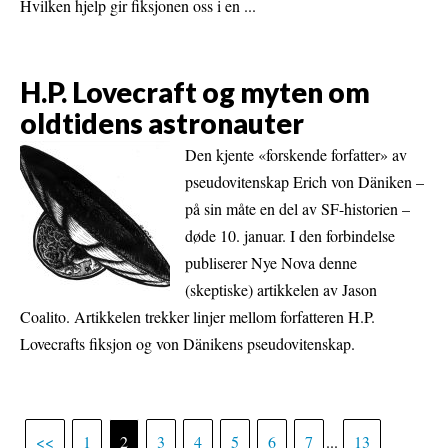
Hvilken hjelp gir fiksjonen oss i en ...
H.P. Lovecraft og myten om
oldtidens astronauter
Den kjente «forskende forfatter» av
pseudovitenskap Erich von Däniken –
på sin måte en del av SF-historien –
døde 10. januar. I den forbindelse
publiserer Nye Nova denne
(skeptiske) artikkelen av Jason
Coalito. Artikkelen trekker linjer mellom forfatteren H.P.
Lovecrafts fiksjon og von Dänikens pseudovitenskap.
<<
1
2
3
4
5
6
7
...
13