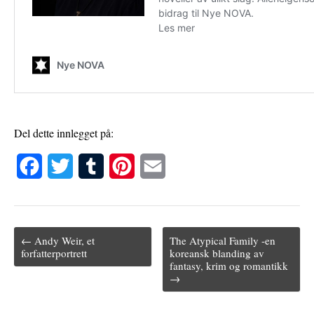
Del dette innlegget på:
F
T
T
P
E
a
w
u
i
m
c
i
m
n
a
← Andy Weir, et
The Atypical Family -en
e
t
b
t
i
Post navigation
forfatterportrett
koreansk blanding av
fantasy, krim og romantikk
b
t
l
e
l
→
o
e
r
r