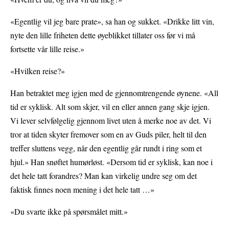
«Egentlig vil jeg bare prate», sa han og sukket. «Drikke litt vin,
nyte den lille friheten dette øyeblikket tillater oss før vi må
fortsette vår lille reise.»
«Hvilken reise?»
Han betraktet meg igjen med de gjennomtrengende øynene. «All
tid er syklisk. Alt som skjer, vil en eller annen gang skje igjen.
Vi lever selvfølgelig gjennom livet uten å merke noe av det. Vi
tror at tiden skyter fremover som en av Guds piler, helt til den
treffer sluttens vegg, når den egentlig går rundt i ring som et
hjul.» Han snøftet humørløst. «Dersom tid er syklisk, kan noe i
det hele tatt forandres? Man kan virkelig undre seg om det
faktisk finnes noen mening i det hele tatt …»
«Du svarte ikke på spørsmålet mitt.»