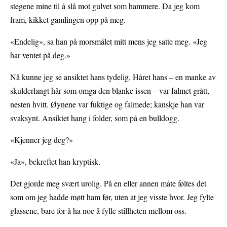
stegene mine til å slå mot gulvet som hammere. Da jeg kom
fram, kikket gamlingen opp på meg.
«Endelig», sa han på morsmålet mitt mens jeg satte meg. «Jeg
har ventet på deg.»
Nå kunne jeg se ansiktet hans tydelig. Håret hans – en manke av
skulderlangt hår som omga den blanke issen – var falmet grått,
nesten hvitt. Øynene var fuktige og falmede; kanskje han var
svaksynt. Ansiktet hang i folder, som på en bulldogg.
«Kjenner jeg deg?»
«Ja», bekreftet han kryptisk.
Det gjorde meg svært urolig. På en eller annen måte føltes det
som om jeg hadde møtt ham før, uten at jeg visste hvor. Jeg fylte
glassene, bare for å ha noe å fylle stillheten mellom oss.