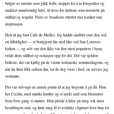
bølger av turister som gikk forbi, stoppet for å ta fotografier og
snakket unødvendig høyt, til tross for skiltene som insisterte på
stillhet og respekt. Flere av besøkene etterlot mer tomhet enn
inspirasjon.
Helt til jeg fant Café de Medici. Jeg hadde snublet over den ved
en tilfeldighet — et bortgjemt lite sted like ved San Lorenzo-
kirken — og selv om den ikke var den mest populære i byen,
veide dens stillhet og isolasjon opp for det. Det var sjelden
bråkete, det var kjølig på de varme toskanske sommerdagene, og
når du først fikk ordren din, lot de deg være i fred, en service jeg
verdsatte.
Det var selvsagt en annen grunn til at jeg begynte å gå dit. Hun
het Cecilia, med mørke krøller og et mykt smil som blomstret
frem hver gang vi møttes. Hun pleide å hilse på meg, tok imot
bestillingen min, og førte meg til et avlukke i hjørnet hvor hun lot