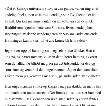
«Det er kanskje universets vits», sa den gamle, «at en ring er et
endelig objekt, men er likevel uendelig stor. Evigheten i et lite
format. Du kan gå langs kanten og allikevel gå i en evighet.
Buddhistene kjenner dette som Samsara, livets uendelighet.
Brytningen av denne uendeligheten er Nirvana, sirkelens ende.
Hvis ringen kan brytes, vil vi alle kunne bli fri fra den.»
Jeg kikker opp på ham, og ser meg selv kikke tilbake. Han er
ung nå, og bærer mitt ansikt. Men det tilhører ham nå, akkurat
som det alltid har tilhørt meg, for på det tidspunktet er det jeg
som sitter og venter på den unge mannen. Jeg er den som sitter i
kafeen mens jeg venter på meg selv, på andre siden av evigheten.
Den unge mannen smiler og klapper meg på skulderen mens han
tar notatboken under armen. «Det finnes en vei ut», sier han med
min stemme. «Jeg kjenner den ikke, men siden syklusen finnes,
må også veien ut av den finnes. For mennesker er, i likhet med