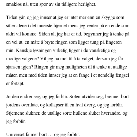
smakløs nå, uten spor av sin tidligere herlighet.
Tiden går, og jeg innser at jeg er intet mer enn en skygge som
sitter alene i det innerste hjørnet mens jeg venter på en ende som
aldri vil komme. Siden alt jeg har er tid, begynner jeg å tenke på
en vei ut, en måte å bryte ringen som ligger tung på fingeren
min. Kanskje løsningen virkelig ligger i de vanskelige og
modige valgene? Vil jeg ha mot til å ta valget, dersom jeg får
sjansen igjen? Ringen gir meg muligheten til å tenke ut utallige
måter, men med tiden innser jeg at en fange i et uendelig fengsel
er fortapt.
Jorden endrer seg, og jeg forblir. Solen utvider seg, brenner bort
jordens overflate, og kollapser til en hvit dverg, og jeg forblir.
Stjernene slukner, de utallige sorte hullene sluker hverandre, og
jeg forblir.
Universet falmer bort … og jeg forblir.