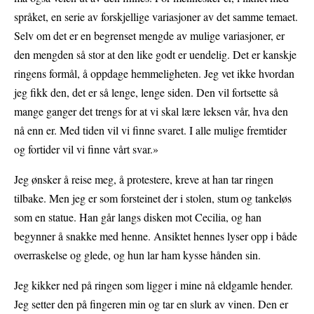
språket, en serie av forskjellige variasjoner av det samme temaet.
Selv om det er en begrenset mengde av mulige variasjoner, er
den mengden så stor at den like godt er uendelig. Det er kanskje
ringens formål, å oppdage hemmeligheten. Jeg vet ikke hvordan
jeg fikk den, det er så lenge, lenge siden. Den vil fortsette så
mange ganger det trengs for at vi skal lære leksen vår, hva den
nå enn er. Med tiden vil vi finne svaret. I alle mulige fremtider
og fortider vil vi finne vårt svar.»
Jeg ønsker å reise meg, å protestere, kreve at han tar ringen
tilbake. Men jeg er som forsteinet der i stolen, stum og tankeløs
som en statue. Han går langs disken mot Cecilia, og han
begynner å snakke med henne. Ansiktet hennes lyser opp i både
overraskelse og glede, og hun lar ham kysse hånden sin.
Jeg kikker ned på ringen som ligger i mine nå eldgamle hender.
Jeg setter den på fingeren min og tar en slurk av vinen. Den er