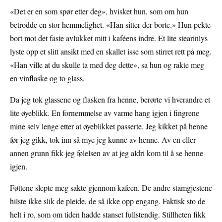
«Det er en som spør etter deg», hvisket hun, som om hun
betrodde en stor hemmelighet. «Han sitter der borte.» Hun pekte
bort mot det faste avlukket mitt i kaféens indre. Et lite stearinlys
lyste opp et slitt ansikt med en skallet isse som stirret rett på meg.
«Han ville at du skulle ta med deg dette», sa hun og rakte meg
en vinflaske og to glass.
Da jeg tok glassene og flasken fra henne, berørte vi hverandre et
lite øyeblikk. En fornemmelse av varme hang igjen i fingrene
mine selv lenge etter at øyeblikket passerte. Jeg kikket på henne
før jeg gikk, tok inn så mye jeg kunne av henne. Av en eller
annen grunn fikk jeg følelsen av at jeg aldri kom til å se henne
igjen.
Føttene slepte meg sakte gjennom kafeen. De andre stamgjestene
hilste ikke slik de pleide, de så ikke opp engang. Faktisk sto de
helt i ro, som om tiden hadde stanset fullstendig. Stillheten fikk