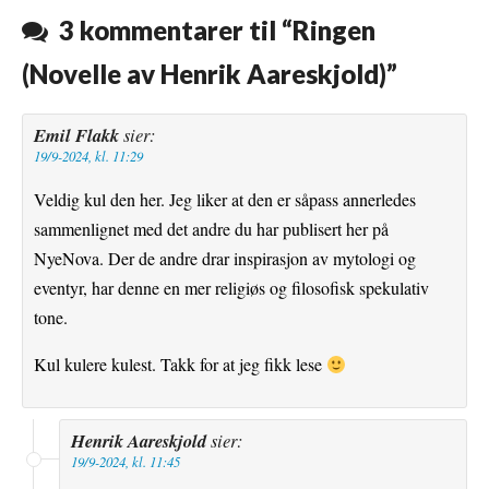
o
r
e
3 kommentarer til “
Ringen
k
s
(Novelle av Henrik Aareskjold)
”
t
Emil Flakk
sier:
19/9-2024, kl. 11:29
Veldig kul den her. Jeg liker at den er såpass annerledes
sammenlignet med det andre du har publisert her på
NyeNova. Der de andre drar inspirasjon av mytologi og
eventyr, har denne en mer religiøs og filosofisk spekulativ
tone.
Kul kulere kulest. Takk for at jeg fikk lese
Henrik Aareskjold
sier:
19/9-2024, kl. 11:45