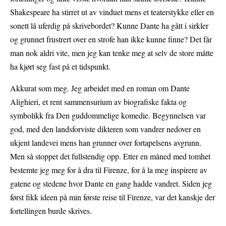
Shakespeare ha stirret ut av vinduet mens et teaterstykke eller en
sonett lå uferdig på skrivebordet? Kunne Dante ha gått i sirkler
og grunnet frustrert over en strofe han ikke kunne finne? Det får
man nok aldri vite, men jeg kan tenke meg at selv de store måtte
ha kjørt seg fast på et tidspunkt.
Akkurat som meg. Jeg arbeidet med en roman om Dante
Alighieri, et rent sammensurium av biografiske fakta og
symbolikk fra Den guddommelige komedie. Begynnelsen var
god, med den landsforviste dikteren som vandrer nedover en
ukjent landevei mens han grunner over fortapelsens avgrunn.
Men så stoppet det fullstendig opp. Etter en måned med tomhet
bestemte jeg meg for å dra til Firenze, for å la meg inspirere av
gatene og stedene hvor Dante en gang hadde vandret. Siden jeg
først fikk ideen på min første reise til Firenze, var det kanskje der
fortellingen burde skrives.