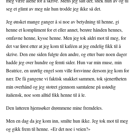
meg være alene for å skrive. Mens jeg satt der, snek hun av og til
seg et glimt av meg når hun trodde jeg ikke så det.
Jeg ønsket mange ganger å si noe av betydning til henne, gi
henne et kompliment for et eller annet, berøre hånden hennes,
omfavne henne, kysse henne. Men jeg tok aldri mot til meg, for
det var først etter at jeg kom til kaféen at jeg endelig fikk til å
skrive. Den ene siden fulgte den andre, og etter bare noen dager
hadde jeg over hundre og femti sider. Hun var min muse, min
Beatrice, en urørlig engel som ville forsvinne dersom jeg kom for
nær. De få gangene vi faktisk snakket sammen, tok sjenertheten
min overhånd og jeg stotret gjennom samtalene på ustødig
italiensk, noe som alltid fikk henne til å le.
Den latteren hjemsøker drømmene mine fremdeles.
Men en dag da jeg kom inn, smilte hun ikke. Jeg tok mot til meg
og gikk frem til henne. «Er det noe i veien?»