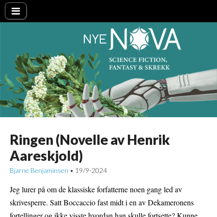
Nye NOVA
Ringen (Novelle av Henrik
Aareskjold)
Bjarne Benjaminsen
19/9-2024
•
Jeg lurer på om de klassiske forfatterne noen gang led av
skrivesperre. Satt Boccaccio fast midt i en av Dekameronens
fortellinger og ikke visste hvordan han skulle fortsette? Kunne