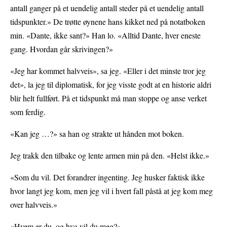
antall ganger på et uendelig antall steder på et uendelig antall
tidspunkter.» De trøtte øynene hans kikket ned på notatboken
min. «Dante, ikke sant?» Han lo. «Alltid Dante, hver eneste
gang. Hvordan går skrivingen?»
«Jeg har kommet halvveis», sa jeg. «Eller i det minste tror jeg
det», la jeg til diplomatisk, for jeg visste godt at en historie aldri
blir helt fullført. På et tidspunkt må man stoppe og anse verket
som ferdig.
«Kan jeg …?» sa han og strakte ut hånden mot boken.
Jeg trakk den tilbake og lente armen min på den. «Helst ikke.»
«Som du vil. Det forandrer ingenting. Jeg husker faktisk ikke
hvor langt jeg kom, men jeg vil i hvert fall påstå at jeg kom meg
over halvveis.»
«Hvem er du, og hva vil du meg?»