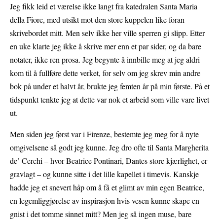
Jeg fikk leid et værelse ikke langt fra katedralen Santa Maria
della Fiore, med utsikt mot den store kuppelen like foran
skrivebordet mitt. Men selv ikke her ville sperren gi slipp. Etter
en uke klarte jeg ikke å skrive mer enn et par sider, og da bare
notater, ikke ren prosa. Jeg begynte å innbille meg at jeg aldri
kom til å fullføre dette verket, for selv om jeg skrev min andre
bok på under et halvt år, brukte jeg femten år på min første. På et
tidspunkt tenkte jeg at dette var nok et arbeid som ville vare livet
ut.
Men siden jeg først var i Firenze, bestemte jeg meg for å nyte
omgivelsene så godt jeg kunne. Jeg dro ofte til Santa Margherita
de’ Cerchi – hvor Beatrice Pontinari, Dantes store kjærlighet, er
gravlagt – og kunne sitte i det lille kapellet i timevis. Kanskje
hadde jeg et snevert håp om å få et glimt av min egen Beatrice,
en legemliggjørelse av inspirasjon hvis vesen kunne skape en
gnist i det tomme sinnet mitt? Men jeg så ingen muse, bare