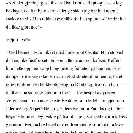
«Nei, det gjorde jeg vel ikke.» Han kremtet dypt og hest. «Jeg
beklager, det har bare vært så lenge siden jeg har hatt noen å
snakke med.» Han tidde et øyeblikk før han spurte: «Hvorfor har
du ikke gjort noe?»
«Gjort hva?»
«Med henne.» Han nikket med hodet mot Cecilia. Hun sto ved
disken, like fastfrosset i tid som alle de andre i kafeen. Kaffen
hun helte oppi en kopp hang urørlig fra tuten på kannen, selv
dampen rørte seg ikke. En varm glød skinte ut fra henne, lik et
religiøst ikon. Jeg tenkte plutselig på Dante, og hvordan han —
midtveis på sin reise gjennom livet — ble besøkt av poeten
Vergil, sendt av hans elskede Beatrice, som ledet ham gjennom
Infernoet og Skjærsilden, og videre gjennom Paradis og til den
høyeste himmel. Jeg tenkte på hvordan jeg, som selv var midtveis
gjennom livet, nå ble besøkt av en fremtoning som lot til å leve
uten egentlig å være levende. Hadde hun sendt gamlingen til