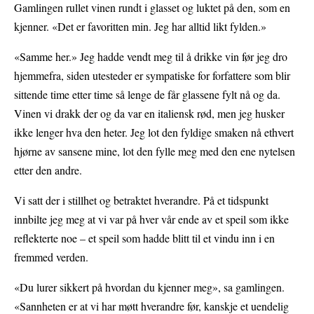
Gamlingen rullet vinen rundt i glasset og luktet på den, som en
kjenner. «Det er favoritten min. Jeg har alltid likt fylden.»
«Samme her.» Jeg hadde vendt meg til å drikke vin før jeg dro
hjemmefra, siden utesteder er sympatiske for forfattere som blir
sittende time etter time så lenge de får glassene fylt nå og da.
Vinen vi drakk der og da var en italiensk rød, men jeg husker
ikke lenger hva den heter. Jeg lot den fyldige smaken nå ethvert
hjørne av sansene mine, lot den fylle meg med den ene nytelsen
etter den andre.
Vi satt der i stillhet og betraktet hverandre. På et tidspunkt
innbilte jeg meg at vi var på hver vår ende av et speil som ikke
reflekterte noe – et speil som hadde blitt til et vindu inn i en
fremmed verden.
«Du lurer sikkert på hvordan du kjenner meg», sa gamlingen.
«Sannheten er at vi har møtt hverandre før, kanskje et uendelig