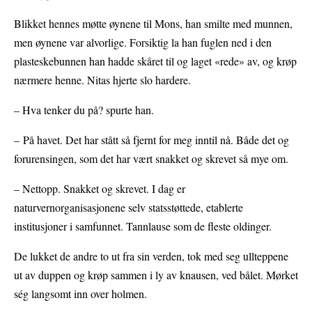
Blikket hennes møtte øynene til Mons, han smilte med munnen,
men øynene var alvorlige. Forsiktig la han fuglen ned i den
plasteskebunnen han hadde skåret til og laget «rede» av, og krøp
nærmere henne. Nitas hjerte slo hardere.
– Hva tenker du på? spurte han.
– På havet. Det har stått så fjernt for meg inntil nå. Både det og
forurensingen, som det har vært snakket og skrevet så mye om.
– Nettopp. Snakket og skrevet. I dag er
naturvernorganisasjonene selv statsstøttede, etablerte
institusjoner i samfunnet. Tannlause som de fleste oldinger.
De lukket de andre to ut fra sin verden, tok med seg ullteppene
ut av duppen og krøp sammen i ly av knausen, ved bålet. Mørket
ség langsomt inn over holmen.