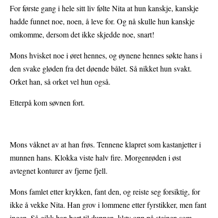
For første gang i hele sitt liv følte Nita at hun kanskje, kanskje
hadde funnet noe, noen, å leve for. Og nå skulle hun kanskje
omkomme, dersom det ikke skjedde noe, snart!
Mons hvisket noe i øret hennes, og øynene hennes søkte hans i
den svake gløden fra det døende bålet. Så nikket hun svakt.
Orket han, så orket vel hun også.
Etterpå kom søvnen fort.
Mons våknet av at han frøs. Tennene klapret som kastanjetter i
munnen hans. Klokka viste halv fire. Morgenrøden i øst
avtegnet konturer av fjerne fjell.
Mons famlet etter krykken, fant den, og reiste seg forsiktig, for
ikke å vekke Nita. Han grov i lommene etter fyrstikker, men fant
ingen. Så gikk han bort til duppen, kløv opp på steinen som