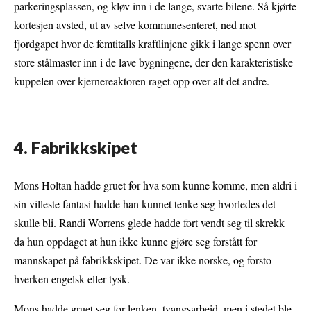
parkeringsplassen, og kløv inn i de lange, svarte bilene. Så kjørte
kortesjen avsted, ut av selve kommunesenteret, ned mot
fjordgapet hvor de femtitalls kraftlinjene gikk i lange spenn over
store stålmaster inn i de lave bygningene, der den karakteristiske
kuppelen over kjernereaktoren raget opp over alt det andre.
4. Fabrikkskipet
Mons Holtan hadde gruet for hva som kunne komme, men aldri i
sin villeste fantasi hadde han kunnet tenke seg hvorledes det
skulle bli. Randi Worrens glede hadde fort vendt seg til skrekk
da hun oppdaget at hun ikke kunne gjøre seg forstått for
mannskapet på fabrikkskipet. De var ikke norske, og forsto
hverken engelsk eller tysk.
Mons hadde gruet seg for lenken, tvangsarbeid, men i stedet ble