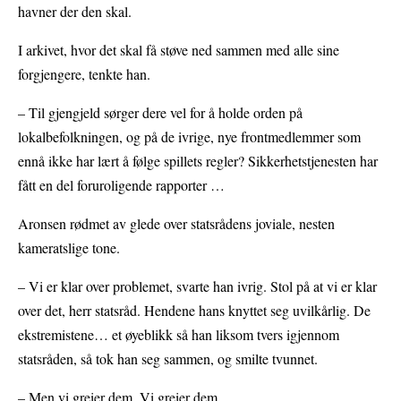
havner der den skal.
I arkivet, hvor det skal få støve ned sammen med alle sine
forgjengere, tenkte han.
– Til gjengjeld sørger dere vel for å holde orden på
lokalbefolkningen, og på de ivrige, nye frontmedlemmer som
ennå ikke har lært å følge spillets regler? Sikkerhetstjenesten har
fått en del foruroligende rapporter …
Aronsen rødmet av glede over statsrådens joviale, nesten
kameratslige tone.
– Vi er klar over problemet, svarte han ivrig. Stol på at vi er klar
over det, herr statsråd. Hendene hans knyttet seg uvilkårlig. De
ekstremistene… et øyeblikk så han liksom tvers igjennom
statsråden, så tok han seg sammen, og smilte tvunnet.
– Men vi greier dem. Vi greier dem.