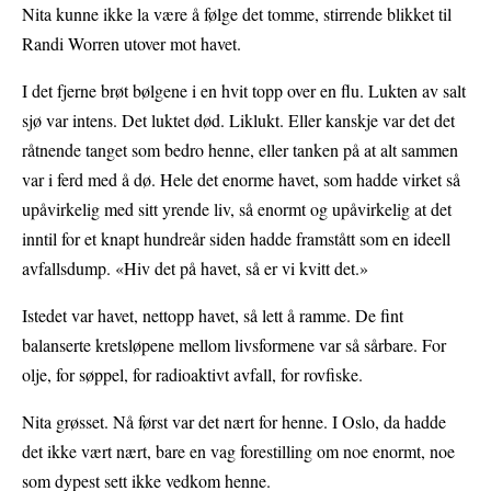
Nita kunne ikke la være å følge det tomme, stirrende blikket til
Randi Worren utover mot havet.
I det fjerne brøt bølgene i en hvit topp over en flu. Lukten av salt
sjø var intens. Det luktet død. Liklukt. Eller kanskje var det det
råtnende tanget som bedro henne, eller tanken på at alt sammen
var i ferd med å dø. Hele det enorme havet, som hadde virket så
upåvirkelig med sitt yrende liv, så enormt og upåvirkelig at det
inntil for et knapt hundreår siden hadde framstått som en ideell
avfallsdump. «Hiv det på havet, så er vi kvitt det.»
Istedet var havet, nettopp havet, så lett å ramme. De fint
balanserte kretsløpene mellom livsformene var så sårbare. For
olje, for søppel, for radioaktivt avfall, for rovfiske.
Nita grøsset. Nå først var det nært for henne. I Oslo, da hadde
det ikke vært nært, bare en vag forestilling om noe enormt, noe
som dypest sett ikke vedkom henne.