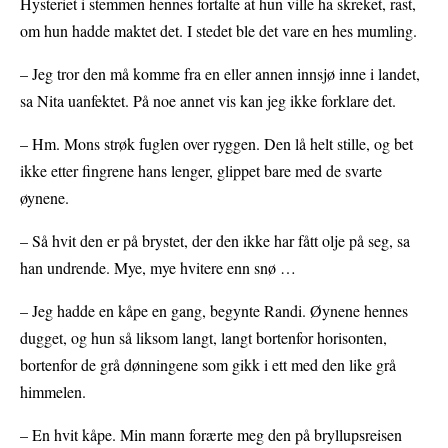
Hysteriet i stemmen hennes fortalte at hun ville ha skreket, rast,
om hun hadde maktet det. I stedet ble det vare en hes mumling.
– Jeg tror den må komme fra en eller annen innsjø inne i landet,
sa Nita uanfektet. På noe annet vis kan jeg ikke forklare det.
– Hm. Mons strøk fuglen over ryggen. Den lå helt stille, og bet
ikke etter fingrene hans lenger, glippet bare med de svarte
øynene.
– Så hvit den er på brystet, der den ikke har fått olje på seg, sa
han undrende. Mye, mye hvitere enn snø …
– Jeg hadde en kåpe en gang, begynte Randi. Øynene hennes
dugget, og hun så liksom langt, langt bortenfor horisonten,
bortenfor de grå dønningene som gikk i ett med den like grå
himmelen.
– En hvit kåpe. Min mann forærte meg den på bryllupsreisen