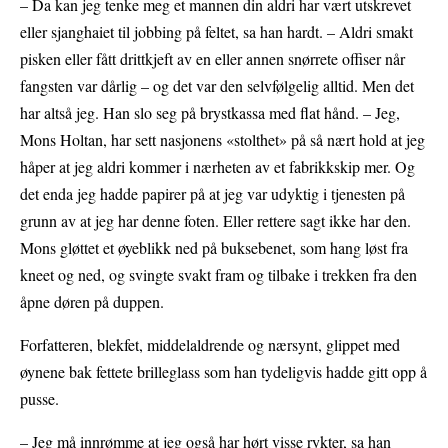
– Da kan jeg tenke meg et mannen din aldri har vært utskrevet
eller sjanghaiet til jobbing på feltet, sa han hardt. – Aldri smakt
pisken eller fått drittkjeft av en eller annen snørrete offiser når
fangsten var dårlig – og det var den selvfølgelig alltid. Men det
har altså jeg. Han slo seg på brystkassa med flat hånd. – Jeg,
Mons Holtan, har sett nasjonens «stolthet» på så nært hold at jeg
håper at jeg aldri kommer i nærheten av et fabrikkskip mer. Og
det enda jeg hadde papirer på at jeg var udyktig i tjenesten på
grunn av at jeg har denne foten. Eller rettere sagt ikke har den.
Mons gløttet et øyeblikk ned på buksebenet, som hang løst fra
kneet og ned, og svingte svakt fram og tilbake i trekken fra den
åpne døren på duppen.
Forfatteren, blekfet, middelaldrende og nærsynt, glippet med
øynene bak fettete brilleglass som han tydeligvis hadde gitt opp å
pusse.
– Jeg må innrømme at jeg også har hørt visse rykter, sa han