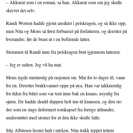
– Akkurat som i en roman, sa han. Akkurat som om jeg skulle
skrevet det selv.
Randi Worren hadde gjemt ansiktet i pelskragen, og så ikke opp,
men Nita og Mons så først forbauset på forfatteren, og deretter på
hverandre, før de brast ut i en befriende latter.
Stemmen til Randi inne fra pelskragen brøt igjennom latteren.
– Jeg er sulten. Jeg vil ha mat.
Mons tygde mistrøstig på rasjonen sin. Mat for to dager til, vann
for en. Deretter brakkvannet oppe på øya. Han var takknemlig
for ilden fra bålet som var tent inne bak en knaus, usynlig fra
sjøen. De hadde dradd duppen helt inn til knausen, og den sto
der som en slags deformert romkapsel fra forrige århundre,
understøttet med steiner for at den ikke skulle falle.
Stig Albinsen hostet hult i røyken. Nita trakk teppet tettere