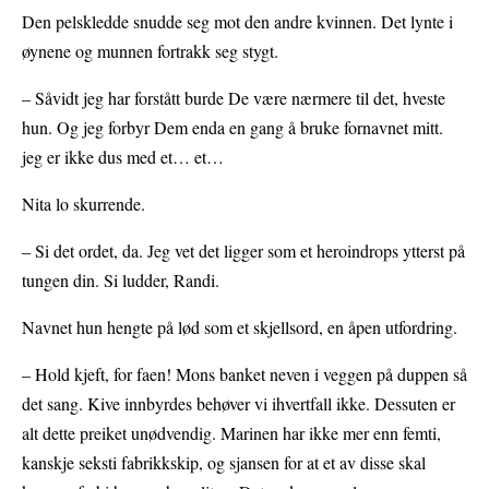
Den pelskledde snudde seg mot den andre kvinnen. Det lynte i
øynene og munnen fortrakk seg stygt.
– Såvidt jeg har forstått burde De være nærmere til det, hveste
hun. Og jeg forbyr Dem enda en gang å bruke fornavnet mitt.
jeg er ikke dus med et… et…
Nita lo skurrende.
– Si det ordet, da. Jeg vet det ligger som et heroindrops ytterst på
tungen din. Si ludder, Randi.
Navnet hun hengte på lød som et skjellsord, en åpen utfordring.
– Hold kjeft, for faen! Mons banket neven i veggen på duppen så
det sang. Kive innbyrdes behøver vi ihvertfall ikke. Dessuten er
alt dette preiket unødvendig. Marinen har ikke mer enn femti,
kanskje seksti fabrikkskip, og sjansen for at et av disse skal