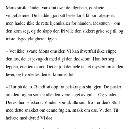
Mons strøk hånden varsomt over de tilgrisete, ødelagte
vingefjærene. De hadde gjort sitt beste for å få bort oljesølet,
men hadde ikke de rette kjemikalier for hånden. Dessuten – om
den kom seg, og de slapp den fri ville den sikkert grise seg til, og
miste flygedyktigheten igjen.
– Vet ikke, svarte Mons omsider. Vi kan ihvertfall ikke slippe
den løs, det er jevngodt med å gi den dødsdom. Han bet seg i
leppen, ettertenksomt. Det er jo i det hele tatt et mysterium at den
lever, og hvorledes den er kommet hit.
– Hør på de to. Randi så opp fra pelskragen sin igjen. De pusler
om den fuglen som skulle den være laget av gull.– Og vinden
Deres, herr «fisker». Vinden som skulle snu, hvor er den? Slutt
med dette snakket om denne fuglen, snakk om oss. Vi dør. Til
helvete med dyret! Vi dør!