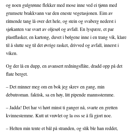
og noen gulgrønne flekker med mose inne ved ei tjønn med
grumsete brakkvann var den eneste vegetasjonen. Eim av
råtnende tang lå over det hele, og stein og svaberg nederst i
sjøkanten var svart av oljesøl og avfall. En lyspære, et par
plastflasker, en kartong, duvet i bølgene inne i en trang vik, klare
til å slutte seg til det øvrige rasket, drivved og avfall, innerst i
viken.
Og der lå en dupp, en avansert redningsflåte, dradd opp på det
flate berget.
– Det minner meg om en bok jeg skrev en gang, min
debutroman. faktisk, sa en høy, litt pipende mannsstemme.
– Jadda! Det har vi hørt minst ti ganger nå, svarte en gretten
kvinnestemme. Kutt ut vrøvlet og la oss se å få gjort noe.
– Helten min tente et bål på stranden, og slik ble han reddet,