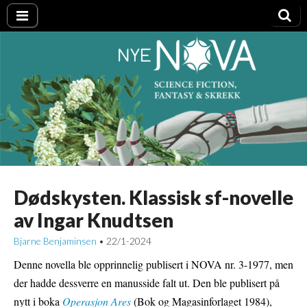
Nye NOVA
Dødskysten. Klassisk sf-novelle
av Ingar Knudtsen
Bjarne Benjaminsen
22/1-2024
•
Denne novella ble opprinnelig publisert i NOVA nr. 3-1977, men
der hadde dessverre en manusside falt ut. Den ble publisert på
nytt i boka
Operasjon Ares
(Bok og Magasinforlaget 1984),