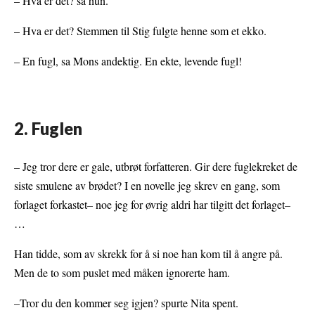
– Hva er det? sa hun.
– Hva er det? Stemmen til Stig fulgte henne som et ekko.
– En fugl, sa Mons andektig. En ekte, levende fugl!
2. Fuglen
– Jeg tror dere er gale, utbrøt forfatteren. Gir dere fuglekreket de
siste smulene av brødet? I en novelle jeg skrev en gang, som
forlaget forkastet– noe jeg for øvrig aldri har tilgitt det forlaget–
…
Han tidde, som av skrekk for å si noe han kom til å angre på.
Men de to som puslet med måken ignorerte ham.
–Tror du den kommer seg igjen? spurte Nita spent.