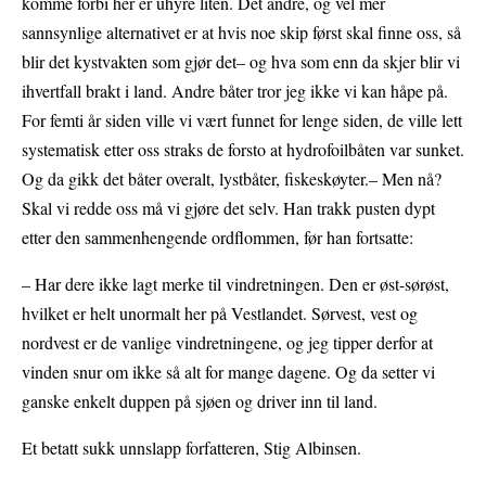
komme forbi her er uhyre liten. Det andre, og vel mer
sannsynlige alternativet er at hvis noe skip først skal finne oss, så
blir det kystvakten som gjør det– og hva som enn da skjer blir vi
ihvertfall brakt i land. Andre båter tror jeg ikke vi kan håpe på.
For femti år siden ville vi vært funnet for lenge siden, de ville lett
systematisk etter oss straks de forsto at hydrofoilbåten var sunket.
Og da gikk det båter overalt, lystbåter, fiskeskøyter.– Men nå?
Skal vi redde oss må vi gjøre det selv. Han trakk pusten dypt
etter den sammenhengende ordflommen, før han fortsatte:
– Har dere ikke lagt merke til vindretningen. Den er øst-sørøst,
hvilket er helt unormalt her på Vestlandet. Sørvest, vest og
nordvest er de vanlige vindretningene, og jeg tipper derfor at
vinden snur om ikke så alt for mange dagene. Og da setter vi
ganske enkelt duppen på sjøen og driver inn til land.
Et betatt sukk unnslapp forfatteren, Stig Albinsen.