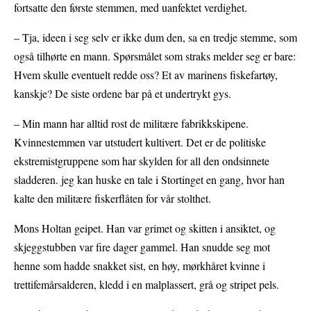
fortsatte den første stemmen, med uanfektet verdighet.
– Tja, ideen i seg selv er ikke dum den, sa en tredje stemme, som
også tilhørte en mann. Spørsmålet som straks melder seg er bare:
Hvem skulle eventuelt redde oss? Et av marinens fiskefartøy,
kanskje? De siste ordene bar på et undertrykt gys.
– Min mann har alltid rost de militære fabrikkskipene.
Kvinnestemmen var utstudert kultivert. Det er de politiske
ekstremistgruppene som har skylden for all den ondsinnete
sladderen. jeg kan huske en tale i Stortinget en gang, hvor han
kalte den militære fiskerflåten for vår stolthet.
Mons Holtan geipet. Han var grimet og skitten i ansiktet, og
skjeggstubben var fire dager gammel. Han snudde seg mot
henne som hadde snakket sist, en høy, mørkhåret kvinne i
trettifemårsalderen, kledd i en malplassert, grå og stripet pels.