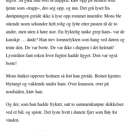
tjente som «trapp», dro seg opp, og inn. Det grå lyset fra
døråpningen greide ikke å lyse opp rommet innenfor. Mons ble
stående noen sekunder helt rolig og lytte etter pusten til de to
andre, men uten å høre noe. En fryktelig tanke grep ham– var de
kanskje … døde? Han trev lommelykten som hang ved døren og
tente den. De var borte. De var ikke i duppen i det heletatt!
Lysstrålen fant esken hvor fuglen hadde ligget. Den var også
borte!
Mons hinket oppover holmen så fort han greide. Beinet kjentes
blytungt og vaklende under ham. Over knausen, over på
nordsiden, kløv han.
Og der, som han hadde fryktet, satt to sammenkrøpne skikkelser
ved et bål, og spiste. Det lyste hvitt i dunete fjær som fløy for
vinden.