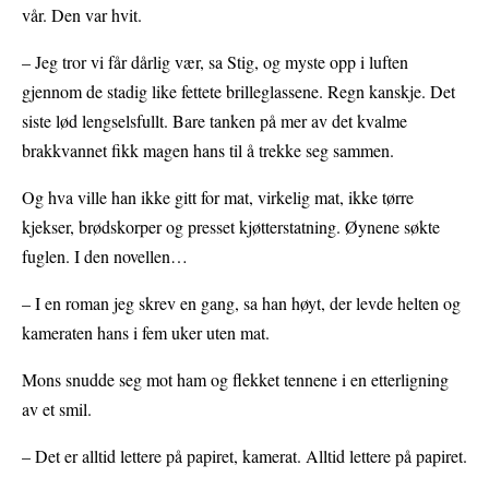
vår. Den var hvit.
– Jeg tror vi får dårlig vær, sa Stig, og myste opp i luften
gjennom de stadig like fettete brilleglassene. Regn kanskje. Det
siste lød lengselsfullt. Bare tanken på mer av det kvalme
brakkvannet fikk magen hans til å trekke seg sammen.
Og hva ville han ikke gitt for mat, virkelig mat, ikke tørre
kjekser, brødskorper og presset kjøtterstatning. Øynene søkte
fuglen. I den novellen…
– I en roman jeg skrev en gang, sa han høyt, der levde helten og
kameraten hans i fem uker uten mat.
Mons snudde seg mot ham og flekket tennene i en etterligning
av et smil.
– Det er alltid lettere på papiret, kamerat. Alltid lettere på papiret.