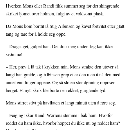
Hverken Mons eller Randi fikk summet seg før det skingrende
skriket ljomet over holmen, fulgt av et voldsomt plask.
Da Mons kom borttil lå Stig Albinsen og kavet fortvilet etter glatt
tang og tare for å holde seg oppe.
– Dragsuget, gulpet han. Det drar meg under. Jeg kan ikke
svømme!
– Her, prøv å få tak i krykken min. Mons strakte den utover så
langt han greide, og Albinsen grep etter den uten å nå den med
annet enn fingertuppene. Og så slo en stor dønning oppover
berget. Et nytt skrik ble borte i en ekkel, gurglende lyd.
Mons stirret stivt på havflaten et langt minutt uten å røre seg.
– Feiging! skar Randi Worrens stemme i bak ham. Hvorfor
reddet du ham ikke, hvorfor hoppet du ikke uti og reddet ham?