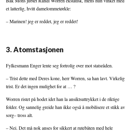
Bak Mons jublet Randi Worren ekstatisk, mens hun vinket med
et latterlig, hvitt damelommetørkle:
– Marinen! jeg er reddet, jeg er reddet!
3. Atomstasjonen
Fylkesmann Enger lente seg fortrolig over mot statsråden.
– Trist dette med Deres kone, herr Worren, sa han lavt. Virkelig
trist. Er det ingen mulighet for at … ?
Worren ristet på hodet idet han la ansiktsuttrykket i de riktige
folder. Og sannelig greide han ikke også å mobilisere et stikk av
sorg– tross alt.
– Nei. Det må nok anses for sikkert at rutebåten med hele