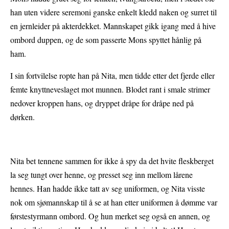
han uten videre seremoni ganske enkelt kledd naken og surret til
en jernleider på akterdekket. Mannskapet gikk igang med å hive
ombord duppen, og de som passerte Mons spyttet hånlig på
ham.
I sin fortvilelse ropte han på Nita, men tidde etter det fjerde eller
femte knyttneveslaget mot munnen. Blodet rant i smale strimer
nedover kroppen hans, og dryppet dråpe for dråpe ned på
dørken.
Nita bet tennene sammen for ikke å spy da det hvite fleskberget
la seg tungt over henne, og presset seg inn mellom lårene
hennes. Han hadde ikke tatt av seg uniformen, og Nita visste
nok om sjømannskap til å se at han etter uniformen å dømme var
førstestyrmann ombord. Og hun merket seg også en annen, og