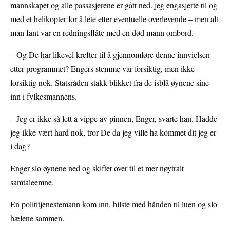
mannskapet og alle passasjerene er gått ned. jeg engasjerte til og
med et helikopter for å lete etter eventuelle overlevende – men alt
man fant var en redningsflåte med en død mann ombord.
– Og De har likevel krefter til å gjennomføre denne innvielsen
etter programmet? Engers stemme var forsiktig, men ikke
forsiktig nok. Statsråden stakk blikket fra de isblå øynene sine
inn i fylkesmannens.
– Jeg er ikke så lett å vippe av pinnen, Enger, svarte han. Hadde
jeg ikke vært hard nok, tror De da jeg ville ha kommet dit jeg er
i dag?
Enger slo øynene ned og skiftet over til et mer nøytralt
samtaleemne.
En polititjenestemann kom inn, hilste med hånden til luen og slo
hælene sammen.