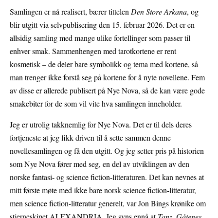
Samlingen er nå realisert, bærer tittelen
Den Store Arkana
, og
blir utgitt via selvpublisering den 15. februar 2026. Det er en
allsidig samling med mange ulike fortellinger som passer til
enhver smak. Sammenhengen med tarotkortene er rent
kosmetisk – de deler bare symbolikk og tema med kortene, så
man trenger ikke forstå seg på kortene for å nyte novellene. Fem
av disse er allerede publisert på Nye Nova, så de kan være gode
smakebiter for de som vil vite hva samlingen inneholder.
Jeg er utrolig takknemlig for Nye Nova. Det er til dels deres
fortjeneste at jeg fikk driven til å sette sammen denne
novellesamlingen og få den utgitt. Og jeg setter pris på historien
som Nye Nova fører med seg, en del av utviklingen av den
norske fantasi- og science fiction-litteraturen. Det kan nevnes at
mitt første møte med ikke bare norsk science fiction-litteratur,
men science fiction-litteratur generelt, var Jon Bings krønike om
stjerneskipet ALEXANDRIA. Jeg syns ennå at
Tanz, Gåtenes