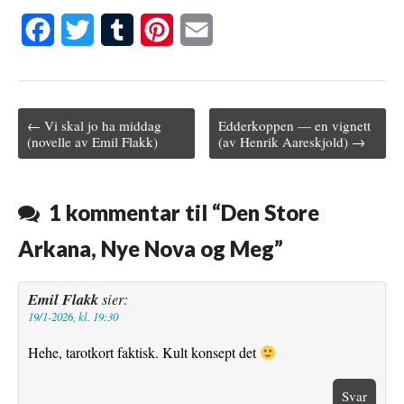
F
T
T
P
E
a
w
u
i
m
c
i
m
n
a
← Vi skal jo ha middag
Edderkoppen — en vignett
e
t
b
t
i
Post navigation
(novelle av Emil Flakk)
(av Henrik Aareskjold) →
b
t
l
e
l
o
e
r
r
1 kommentar til “
Den Store
o
r
e
Arkana, Nye Nova og Meg
”
k
s
t
Emil Flakk
sier:
19/1-2026, kl. 19:30
Hehe, tarotkort faktisk. Kult konsept det
Svar