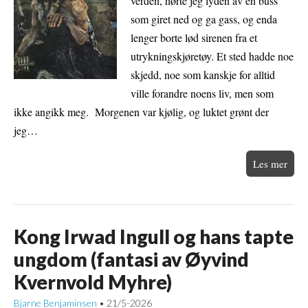
verden, hørte jeg lyden av en buss
som giret ned og ga gass, og enda
lenger borte lød sirenen fra et
utrykningskjøretøy. Et sted hadde noe
skjedd, noe som kanskje for alltid
ville forandre noens liv, men som
ikke angikk meg. Morgenen var kjølig, og luktet grønt der
jeg…
Les mer
Kong Irwad Ingull og hans tapte
ungdom (fantasi av Øyvind
Kvernvold Myhre)
Bjarne Benjaminsen
21/5-2026
•