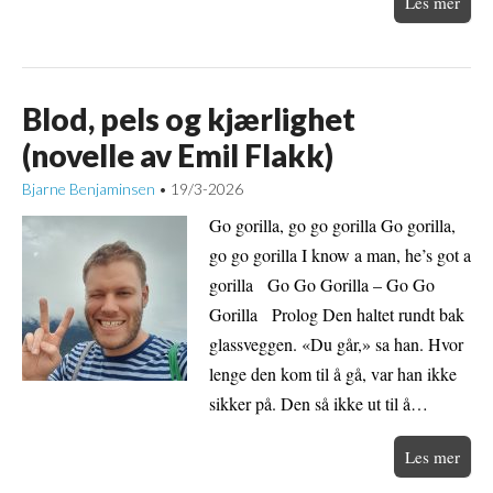
Les mer
Blod, pels og kjærlighet
(novelle av Emil Flakk)
Bjarne Benjaminsen
19/3-2026
•
Go gorilla, go go gorilla Go gorilla,
go go gorilla I know a man, he’s got a
gorilla Go Go Gorilla – Go Go
Gorilla Prolog Den haltet rundt bak
glassveggen. «Du går,» sa han. Hvor
lenge den kom til å gå, var han ikke
sikker på. Den så ikke ut til å…
Les mer