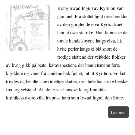
Kong Irwad Ingull av Kyrilion var
gammel. Fra slottet høgt over bredden
av den gurglende elva Kyrix skuet
han ut over sitt rike. Han kunne se de
travle handelsbyene langs elva, lik
hvite perler langs ei blå snor; de
frodige slettene der velfødde flokker
av kveg gikk på beite; karavanestiene der handelsmenn førte
kryddere og viner fra landene bak fjellet, hit til Kyrilion. Folket
trivdes og betalte sine rimelige skatter, og i hele hans rike hersket
fred og velstand. Alt dette var hans verk, og framtidas
krønikeskrivere ville lovprise ham som Irwad Ingull den Store.
Les mer