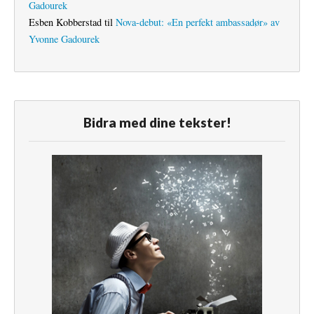
Gadourek
Esben Kobberstad
til
Nova-debut: «En perfekt ambassadør» av
Yvonne Gadourek
Bidra med dine tekster!