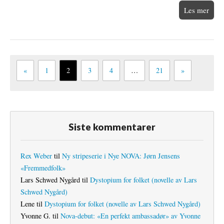
Les mer
«
1
2
3
4
…
21
»
Siste kommentarer
Rex Weber
til
Ny stripeserie i Nye NOVA: Jørn Jensens
«Fremmedfolk»
Lars Schwed Nygård
til
Dystopium for folket (novelle av Lars
Schwed Nygård)
Lene
til
Dystopium for folket (novelle av Lars Schwed Nygård)
Yvonne G.
til
Nova-debut: «En perfekt ambassadør» av Yvonne