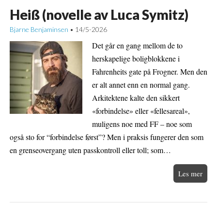
Heiß (novelle av Luca Symitz)
Bjarne Benjaminsen
14/5-2026
•
Det går en gang mellom de to
herskapelige boligblokkene i
Fahrenheits gate på Frogner. Men den
er alt annet enn en normal gang.
Arkitektene kalte den sikkert
«forbindelse» eller «fellesareal»,
muligens noe med FF – noe som
også sto for “forbindelse først”? Men i praksis fungerer den som
en grenseovergang uten passkontroll eller toll; som…
Les mer