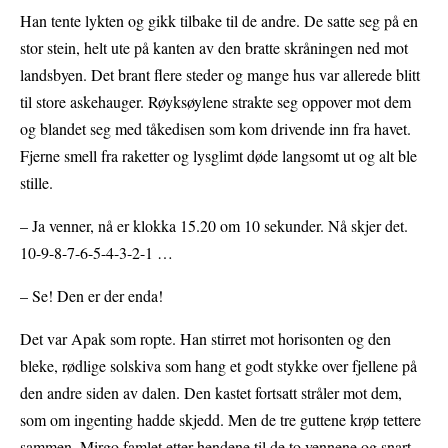
Han tente lykten og gikk tilbake til de andre. De satte seg på en
stor stein, helt ute på kanten av den bratte skråningen ned mot
landsbyen. Det brant flere steder og mange hus var allerede blitt
til store askehauger. Røyksøylene strakte seg oppover mot dem
og blandet seg med tåkedisen som kom drivende inn fra havet.
Fjerne smell fra raketter og lysglimt døde langsomt ut og alt ble
stille.
– Ja venner, nå er klokka 15.20 om 10 sekunder. Nå skjer det.
10-9-8-7-6-5-4-3-2-1 …
– Se! Den er der enda!
Det var Apak som ropte. Han stirret mot horisonten og den
bleke, rødlige solskiva som hang et godt stykke over fjellene på
den andre siden av dalen. Den kastet fortsatt stråler mot dem,
som om ingenting hadde skjedd. Men de tre guttene krøp tettere
sammen, Mirgo famlet etter hendene til de to vennene og snart