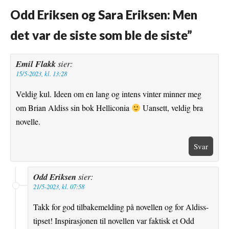
k
s
Odd Eriksen og Sara Eriksen: Men
t
det var de siste som ble de siste
”
Emil Flakk
sier:
15/5-2023, kl. 13:28
Veldig kul. Ideen om en lang og intens vinter minner meg
om Brian Aldiss sin bok Helliconia
Uansett, veldig bra
novelle.
Svar
Odd Eriksen
sier:
21/5-2023, kl. 07:58
Takk for god tilbakemelding på novellen og for Aldiss-
tipset! Inspirasjonen til novellen var faktisk et Odd