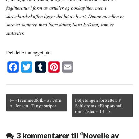
faglitteratur i form av artikler og bokkapitler, men i
skrivebordsskuffen ligger det litt av hvert. Denne novellen er
skrevet sammen med hans datter, Sara Eriksen, som er
statsviter.
Del dette innlegget på:
F
T
T
P
E
a
w
u
i
m
c
i
m
n
a
← «Fremmedfolk» av Jørn
Føljetongen fortsetter: P.
e
t
b
t
i
Post navigation
A. Jensen. Ti nye striper
Sahlstrøms «Et spørsmål
om ståsted» 14 →
b
t
l
e
l
o
e
r
r
o
r
e
3 kommentarer til “
Novelle av