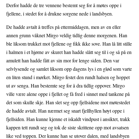
Derfor hadde de tre vennene bestemt seg for å møtes oppe i
fjellene, i stedet for å drukne sorgene nede i landsbyen.
De hadde avtalt å treffes på ettermiddagen, men av en eller
annen grunn våknet Mirgo veldig tidlig denne morgenen. Han
ble liksom trukket mot fjellene og fikk ikke sove. Han lå litt stille
i halmen i et hjørne av skuret han hadde slått seg til i og så på en
amulett han hadde fått av sin mor for lenge siden. Den var
selvlysende og samlet liksom opp dagens lys i en glød som varte
en liten stund i mørket. Mirgo festet den rundt halsen og hoppet
ut av senga. Han bestemte seg for å dra tidlig oppover. Mirgo
ville være alene oppe i fjellet og få fred i sinnet med tankene på
det som skulle skje. Han slet seg opp fjellsidene mot møtestedet
de hadde avtalt. Han nærmet seg snart fjellhyllen høyt oppe i
fjellsiden. Han kunne kjenne et iskaldt vindpust i ansiktet, trakk
kappen tett rundt seg og tok de siste skrittene opp mot avsatsen
like ved toppen. Der kunne han se utover dalen, med landsbyen