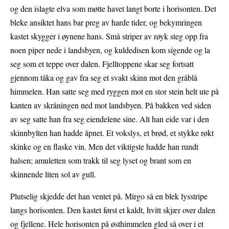
og den islagte elva som møtte havet langt borte i horisonten. Det
bleke ansiktet hans bar preg av harde tider, og bekymringen
kastet skygger i øynene hans. Små striper av røyk steg opp fra
noen piper nede i landsbyen, og kuldedisen kom sigende og la
seg som et teppe over dalen. Fjelltoppene skar seg fortsatt
gjennom tåka og gav fra seg et svakt skinn mot den gråblå
himmelen. Han satte seg med ryggen mot en stor stein helt ute på
kanten av skråningen ned mot landsbyen. På bakken ved siden
av seg satte han fra seg eiendelene sine. Alt han eide var i den
skinnbylten han hadde åpnet. Et vokslys, et brød, et stykke røkt
skinke og en flaske vin. Men det viktigste hadde han rundt
halsen; amuletten som trakk til seg lyset og brant som en
skinnende liten sol av gull.
Plutselig skjedde det han ventet på. Mirgo så en blek lysstripe
langs horisonten. Den kastet først et kaldt, hvitt skjær over dalen
og fjellene. Hele horisonten på østhimmelen gled så over i et