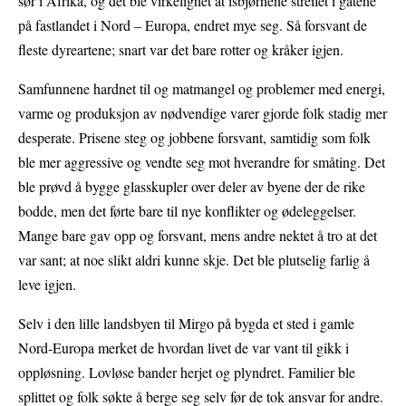
sør i Afrika, og det ble virkelighet at isbjørnene streifet i gatene
på fastlandet i Nord – Europa, endret mye seg. Så forsvant de
fleste dyreartene; snart var det bare rotter og kråker igjen.
Samfunnene hardnet til og matmangel og problemer med energi,
varme og produksjon av nødvendige varer gjorde folk stadig mer
desperate. Prisene steg og jobbene forsvant, samtidig som folk
ble mer aggressive og vendte seg mot hverandre for småting. Det
ble prøvd å bygge glasskupler over deler av byene der de rike
bodde, men det førte bare til nye konflikter og ødeleggelser.
Mange bare gav opp og forsvant, mens andre nektet å tro at det
var sant; at noe slikt aldri kunne skje. Det ble plutselig farlig å
leve igjen.
Selv i den lille landsbyen til Mirgo på bygda et sted i gamle
Nord-Europa merket de hvordan livet de var vant til gikk i
oppløsning. Lovløse bander herjet og plyndret. Familier ble
splittet og folk søkte å berge seg selv før de tok ansvar for andre.