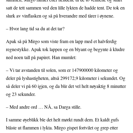
satt de tett sammen ved den lille lykten de hadde tent. De tok en
slurk av vinflasken og så på hverandre med tårer i øynene.
– Hvor lang tid sa du at det tar?
Apak så på Mirgo som viste fram en lapp med et halvferdig
regnestykke. Apak tok lappen og en blyant og begynte å kludre
ned noen tall på papiret. Han mumlet:
– Vi tar avstanden til solen, som er 147900000 kilometer og
deler på lyshastigheten, altså 299172,9 kilometer i sekundet. Og
så deler vi på 60 igjen, og da blir det vel helt nøyaktig 8 minutter
og 23 sekunder.
– Med andre ord … NÅ, sa Darga stille.
I samme øyeblikk ble det helt mørkt rundt dem. Et kaldt gufs
blåste ut flammen i lykta. Mirgo gispet fortvilet og grep etter