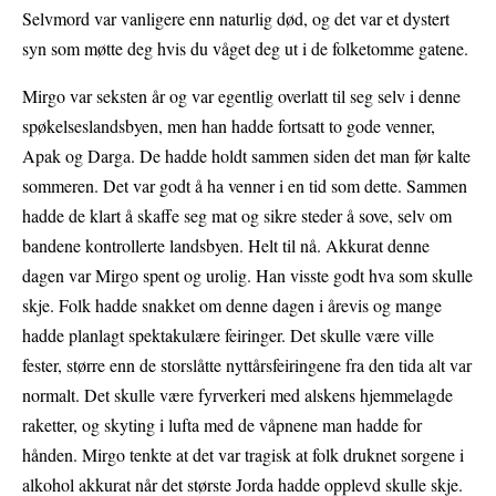
Selvmord var vanligere enn naturlig død, og det var et dystert
syn som møtte deg hvis du våget deg ut i de folketomme gatene.
Mirgo var seksten år og var egentlig overlatt til seg selv i denne
spøkelseslandsbyen, men han hadde fortsatt to gode venner,
Apak og Darga. De hadde holdt sammen siden det man før kalte
sommeren. Det var godt å ha venner i en tid som dette. Sammen
hadde de klart å skaffe seg mat og sikre steder å sove, selv om
bandene kontrollerte landsbyen. Helt til nå. Akkurat denne
dagen var Mirgo spent og urolig. Han visste godt hva som skulle
skje. Folk hadde snakket om denne dagen i årevis og mange
hadde planlagt spektakulære feiringer. Det skulle være ville
fester, større enn de storslåtte nyttårsfeiringene fra den tida alt var
normalt. Det skulle være fyrverkeri med alskens hjemmelagde
raketter, og skyting i lufta med de våpnene man hadde for
hånden. Mirgo tenkte at det var tragisk at folk druknet sorgene i
alkohol akkurat når det største Jorda hadde opplevd skulle skje.