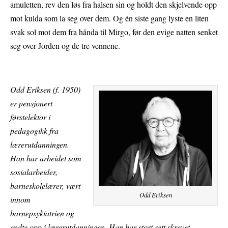
amuletten, rev den løs fra halsen sin og holdt den skjelvende opp
mot kulda som la seg over dem. Og én siste gang lyste en liten
svak sol mot dem fra hånda til Mirgo, før den evige natten senket
seg over Jorden og de tre vennene.
Odd Eriksen (f. 1950)
er pensjonert
førstelektor i
pedagogikk fra
lærerutdanningen.
Han har arbeidet som
sosialarbeider,
barneskolelærer, vært
Odd Eriksen
innom
barnepsykiatrien og
endte opp i lærerutdanningen. Han har stort sett skrevet