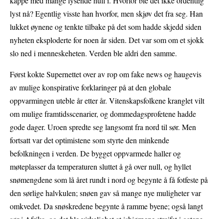
kappe med mange lysende hull i. Hvorfor ble det ikke ordentlig
lyst nå? Egentlig visste han hvorfor, men skjøv det fra seg. Han
lukket øynene og tenkte tilbake på det som hadde skjedd siden
nyheten eksploderte for noen år siden. Det var som om et sjokk
slo ned i menneskeheten. Verden ble aldri den samme.
Først kokte Supernettet over av rop om fake news og haugevis
av mulige konspirative forklaringer på at den globale
oppvarmingen uteble år etter år. Vitenskapsfolkene kranglet vilt
om mulige framtidsscenarier, og dommedagsprofetene hadde
gode dager. Uroen spredte seg langsomt fra nord til sør. Men
fortsatt var det optimistene som styrte den minkende
befolkningen i verden. De bygget oppvarmede haller og
møteplasser da temperaturen sluttet å gå over null, og hyllet
snømengdene som lå året rundt i nord og begynte å få fotfeste på
den sørlige halvkulen; snøen gav så mange nye muligheter var
omkvedet. Da snøskredene begynte å ramme byene; også langt