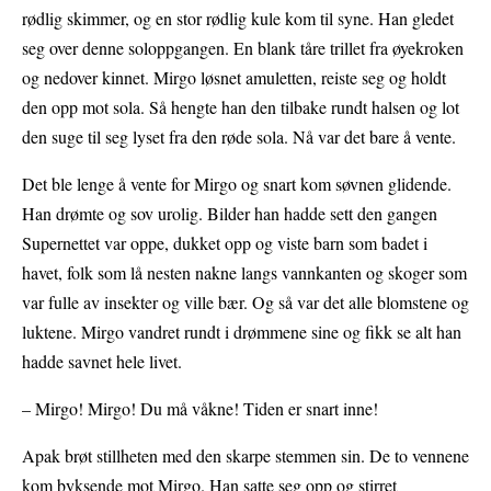
rødlig skimmer, og en stor rødlig kule kom til syne. Han gledet
seg over denne soloppgangen. En blank tåre trillet fra øyekroken
og nedover kinnet. Mirgo løsnet amuletten, reiste seg og holdt
den opp mot sola. Så hengte han den tilbake rundt halsen og lot
den suge til seg lyset fra den røde sola. Nå var det bare å vente.
Det ble lenge å vente for Mirgo og snart kom søvnen glidende.
Han drømte og sov urolig. Bilder han hadde sett den gangen
Supernettet var oppe, dukket opp og viste barn som badet i
havet, folk som lå nesten nakne langs vannkanten og skoger som
var fulle av insekter og ville bær. Og så var det alle blomstene og
luktene. Mirgo vandret rundt i drømmene sine og fikk se alt han
hadde savnet hele livet.
– Mirgo! Mirgo! Du må våkne! Tiden er snart inne!
Apak brøt stillheten med den skarpe stemmen sin. De to vennene
kom byksende mot Mirgo. Han satte seg opp og stirret