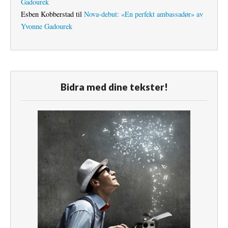
Gadourek
Esben Kobberstad
til
Nova-debut: «En perfekt ambassadør» av
Yvonne Gadourek
Bidra med dine tekster!