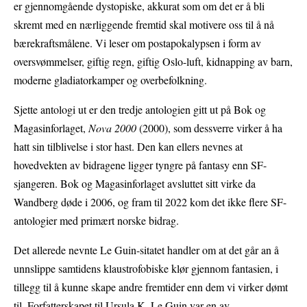
er gjennomgående dystopiske, akkurat som om det er å bli
skremt med en nærliggende fremtid skal motivere oss til å nå
bærekraftsmålene. Vi leser om postapokalypsen i form av
oversvømmelser, giftig regn, giftig Oslo-luft, kidnapping av barn,
moderne gladiatorkamper og overbefolkning.
Sjette antologi ut er den tredje antologien gitt ut på Bok og
Magasinforlaget,
Nova 2000
(2000), som dessverre virker å ha
hatt sin tilblivelse i stor hast. Den kan ellers nevnes at
hovedvekten av bidragene ligger tyngre på fantasy enn SF-
sjangeren. Bok og Magasinforlaget avsluttet sitt virke da
Wandberg døde i 2006, og fram til 2022 kom det ikke flere SF-
antologier med primært norske bidrag.
Det allerede nevnte Le Guin-sitatet handler om at det går an å
unnslippe samtidens klaustrofobiske klør gjennom fantasien, i
tillegg til å kunne skape andre fremtider enn dem vi virker dømt
til. Forfatterskapet til Ursula K. Le Guin var en av