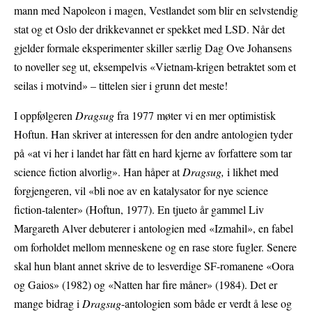
mann med Napoleon i magen, Vestlandet som blir en selvstendig
stat og et Oslo der drikkevannet er spekket med LSD. Når det
gjelder formale eksperimenter skiller særlig Dag Ove Johansens
to noveller seg ut, eksempelvis «Vietnam-krigen betraktet som et
seilas i motvind» – tittelen sier i grunn det meste!
I oppfølgeren
Dragsug
fra 1977 møter vi en mer optimistisk
Hoftun. Han skriver at interessen for den andre antologien tyder
på «at vi her i landet har fått en hard kjerne av forfattere som tar
science fiction alvorlig». Han håper at
Dragsug,
i likhet med
forgjengeren, vil «bli noe av en katalysator for nye science
fiction-talenter» (Hoftun, 1977). En tjueto år gammel Liv
Margareth Alver debuterer i antologien med «Izmahil», en fabel
om forholdet mellom menneskene og en rase store fugler. Senere
skal hun blant annet skrive de to lesverdige SF-romanene «Oora
og Gaios» (1982) og «Natten har fire måner» (1984). Det er
mange bidrag i
Dragsug
-antologien som både er verdt å lese og