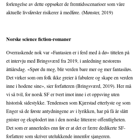
forlengelse av dette oppsøker de fremtidsscenarioer som våre
aktuelle livsførsler risikerer å medføre. (Mønster, 2019)
Norske science fiction-romaner
Overraskende nok var «Fantasien er i ferd med å dø» tittelen på
et intervju med Bringsværd fra 2019, i anledning nestorens
åttiårsdag. «Spør du meg, blir verden bare mer og mer fantasiløs.
Det virker som om folk ikke greier å fabulere og skape en verden
inne i hodene sine», sier forfatteren (Bringsværd, 2019). Her må
vi så tvil, for norsk SF er tvert imot inne i et oppsving uten
historisk sidestykke. Tendensen som Kjærstad etterlyste og som
Enger så de første antydningene av i lyrikken, har på få år slått
gnister og eksplodert inn i den norske litterære offentligheten.
Det som er annerledes enn før er at det er færre dedikerte SF-
forfattere som skriver utelukkende innenfor sjangeren.