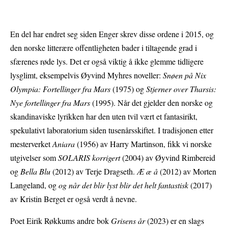
En del har endret seg siden Enger skrev disse ordene i 2015, og
den norske litterære offentligheten bader i tiltagende grad i
sfærenes røde lys. Det er også viktig å ikke glemme tidligere
lysglimt, eksempelvis Øyvind Myhres noveller:
Snøen på Nix
Olympia: Fortellinger fra Mars
(1975) og
Stjerner over Tharsis:
Nye fortellinger fra Mars
(1995). Når det gjelder den norske og
skandinaviske lyrikken har den uten tvil vært et fantasirikt,
spekulativt laboratorium siden tusenårsskiftet. I tradisjonen etter
mesterverket
Aniara
(1956) av Harry Martinson, fikk vi norske
utgivelser som
SOLARIS korrigert
(2004) av Øyvind Rimbereid
og
Bella Blu
(2012) av Terje Dragseth.
Æ æ å
(2012) av Morten
Langeland, og
og når det blir lyst blir det helt fantastisk
(2017)
av Kristin Berget er også verdt å nevne.
Poet Eirik Røkkums andre bok
Grisens år
(2023) er en slags