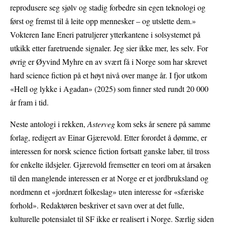
reprodusere seg sjølv og stadig forbedre sin egen teknologi og
først og fremst til å leite opp mennesker – og utslette dem.»
Vokteren Iane Eneri patruljerer ytterkantene i solsystemet på
utkikk etter faretruende signaler. Jeg sier ikke mer, les selv. For
øvrig er Øyvind Myhre en av svært få i Norge som har skrevet
hard science fiction på et høyt nivå over mange år. I fjor utkom
«Hell og lykke i Agadan» (2025) som finner sted rundt 20 000
år fram i tid.
Neste antologi i rekken,
Asterveg
kom seks år senere
på samme
forlag, redigert av Einar Gjærevold. Etter forordet å dømme, er
interessen for norsk science fiction fortsatt ganske laber, til tross
for enkelte ildsjeler. Gjærevold fremsetter en teori om at årsaken
til den manglende interessen er at Norge er et jordbruksland og
nordmenn et «jordnært folkeslag» uten interesse for «sfæriske
forhold». Redaktøren beskriver et savn over at det fulle,
kulturelle potensialet til SF ikke er realisert i Norge. Særlig siden