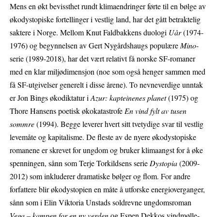
Mens en økt bevissthet rundt klimaendringer førte til en bølge av
økodystopiske fortellinger i vestlig land, har det gått betraktelig
saktere i Norge. Mellom Knut Faldbakkens duologi
Uår
(1974-
1976) og begynnelsen av Gert Nygårdshaugs populære
Mino
-
serie (1989-2018), har det vært relativt få norske SF-romaner
med en klar miljødimensjon (noe som også henger sammen med
få SF-utgivelser generelt i disse årene). To nevneverdige unntak
er Jon Bings økodiktatur i
Azur: kapteinenes planet
(1975) og
Thore Hansens poetisk økokatastrofe
En vind fylt av tusen
sommre
(1994). Begge leverer hvert sitt tvetydige svar til vestlig
levemåte og kapitalisme. De fleste av de nyere økodystopiske
romanene er skrevet for ungdom og bruker klimaangst for å øke
spenningen, sånn som Terje Torkildsens serie
Dystopia
(2009-
2012) som inkluderer dramatiske bølger og flom. For andre
forfattere blir økodystopien en måte å utforske energioverganger,
sånn som i Elin Viktoria Unstads soldrevne ungdomsroman
Vega – kampen for en ny verden
og Espen Dekkos vindmølle-