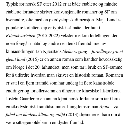
Typisk for norsk SF etter 2012 er at både etablerte og mindre
etablerte forfattere skriver konvensjonelle romaner og SF om
hverandre, ofte med en økodystopisk dimensjon. Maja Lundes
populære forfatterskap er typisk i så måte, der hun i
Klimakvartetten
(2015-2022) veksler mellom fortellinger, der
noen foregår i nåtid og andre i en tenkt fremtid truet av
klimaendringer. Jan Kjærstads
Slekters gang – fortellinger fra et
glemt land
(2015) er en annen roman som handler hovedsakelig
om Norge i det 20. århundret, men som tar i bruk en SF-ramme
for å utfordre hvordan man skriver en historisk roman. Romanen
er satt i en fjern framtid som har undergått flere katastrofale
endringer og fortellerstemmen tilhører tre kinesiske historikere.
Jostein Gaarder er en annen kjent norsk forfatter som tar i bruk
en økodystopisk framtidsramme. I ungdomsroman
Anna – en
fabel om klodens klima og miljø
(2013) drømmer et barn om å
være sitt egen oldebarn i en dyster framtid.