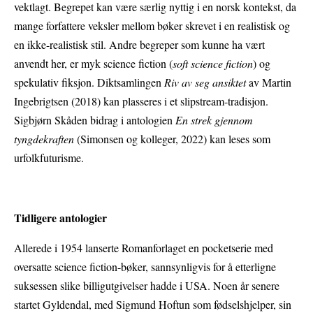
vektlagt. Begrepet kan være særlig nyttig i en norsk kontekst, da
mange forfattere veksler mellom bøker skrevet i en realistisk og
en ikke-realistisk stil. Andre begreper som kunne ha vært
anvendt her, er myk science fiction (
soft science fiction
) og
spekulativ fiksjon. Diktsamlingen
Riv av seg ansiktet
av Martin
Ingebrigtsen (2018) kan plasseres i et slipstream-tradisjon.
Sigbjørn Skåden bidrag i antologien
En strek gjennom
tyngdekraften
(Simonsen og kolleger, 2022) kan leses som
urfolkfuturisme.
Tidligere antologier
Allerede i 1954 lanserte Romanforlaget en pocketserie med
oversatte science fiction-bøker, sannsynligvis for å etterligne
suksessen slike billigutgivelser hadde i USA. Noen år senere
startet Gyldendal, med Sigmund Hoftun som fødselshjelper, sin