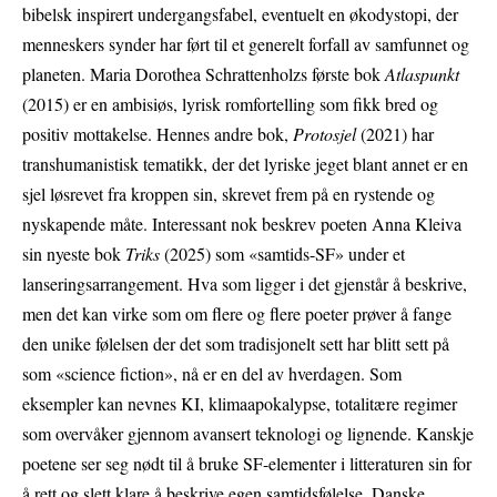
bibelsk inspirert undergangsfabel, eventuelt en økodystopi, der
menneskers synder har ført til et generelt forfall av samfunnet og
planeten. Maria Dorothea Schrattenholzs første bok
Atlaspunkt
(2015) er en ambisiøs, lyrisk romfortelling som fikk bred og
positiv mottakelse. Hennes andre bok,
Protosjel
(2021) har
transhumanistisk tematikk, der det lyriske jeget blant annet er en
sjel løsrevet fra kroppen sin, skrevet frem på en rystende og
nyskapende måte. Interessant nok beskrev poeten Anna Kleiva
sin nyeste bok
Triks
(2025) som «samtids-SF» under et
lanseringsarrangement. Hva som ligger i det gjenstår å beskrive,
men det kan virke som om flere og flere poeter prøver å fange
den unike følelsen der det som tradisjonelt sett har blitt sett på
som «science fiction», nå er en del av hverdagen. Som
eksempler kan nevnes KI, klimaapokalypse, totalitære regimer
som overvåker gjennom avansert teknologi og lignende. Kanskje
poetene ser seg nødt til å bruke SF-elementer i litteraturen sin for
å rett og slett klare å beskrive egen samtidsfølelse. Danske