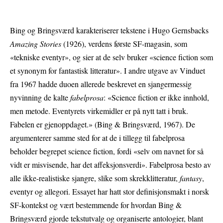
Bing og Bringsværd karakteriserer tekstene i Hugo Gernsbacks
Amazing Stories
(1926), verdens første SF-magasin, som
«tekniske eventyr», og sier at de selv bruker «science fiction som
et synonym for fantastisk litteratur». I andre utgave av Vinduet
fra 1967 hadde duoen allerede beskrevet en sjangermessig
nyvinning de kalte
fabelprosa
: «Science fiction er ikke innhold,
men metode. Eventyrets virkemidler er på nytt tatt i bruk.
Fabelen er gjenoppdaget.» (Bing & Bringsværd, 1967). De
argumenterer samme sted for at de i tillegg til fabelprosa
beholder begrepet science fiction, fordi «selv om navnet for så
vidt er misvisende, har det affeksjonsverdi». Fabelprosa besto av
alle ikke-realistiske sjangre, slike som skrekklitteratur,
fantasy
,
eventyr og allegori. Essayet har hatt stor definisjonsmakt i norsk
SF-kontekst og vært bestemmende for hvordan Bing &
Bringsværd gjorde tekstutvalg og organiserte antologier, blant