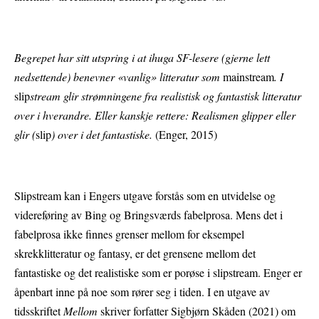
Begrepet har sitt utspring i at ihuga SF-lesere (gjerne lett
nedsettende) benevner «vanlig» litteratur som
mainstream
. I
slip
stream glir strømningene fra realistisk og fantastisk litteratur
over i hverandre. Eller kanskje rettere: Realismen glipper eller
glir (
slip
) over i det fantastiske.
(Enger, 2015)
Slipstream kan i Engers utgave forstås som en utvidelse og
videreføring av Bing og Bringsværds fabelprosa. Mens det i
fabelprosa ikke finnes grenser mellom for eksempel
skrekklitteratur og fantasy, er det grensene mellom det
fantastiske og det realistiske som er porøse i slipstream. Enger er
åpenbart inne på noe som rører seg i tiden. I en utgave av
tidsskriftet
Mellom
skriver forfatter Sigbjørn Skåden (2021) om