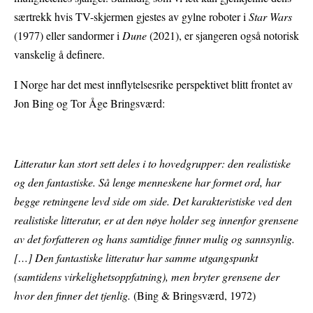
særtrekk hvis TV-skjermen gjestes av gylne roboter i
Star Wars
(1977) eller sandormer i
Dune
(2021), er sjangeren også notorisk
vanskelig å definere.
I Norge har det mest innflytelsesrike perspektivet blitt frontet av
Jon Bing og Tor Åge Bringsværd:
Litteratur kan stort sett deles i to hovedgrupper: den realistiske
og den fantastiske. Så lenge menneskene har formet ord, har
begge retningene levd side om side. Det karakteristiske ved den
realistiske litteratur, er at den nøye holder seg innenfor grensene
av det forfatteren og hans samtidige finner mulig og sannsynlig.
[…] Den fantastiske litteratur har samme utgangspunkt
(samtidens virkelighetsoppfatning), men bryter grensene der
hvor den finner det tjenlig.
(Bing & Bringsværd, 1972)