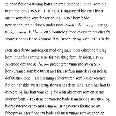
science fiction-satsning kalt Lanterne Science Fiction, som ble
utgitt mellom 1962-1981. Bing & Bringsværd ble etter hvert
ansatt som rådgivere for serien, og i 1967 kom både
novelledebuten til duoen under tittel
Rundt solen i ring
, i tillegg
til
Og jorden skal beve
, en SF-antologi med oversatte noveller fra
størrelser som Isaac Asimov, Ray Bradbury og Arthur C. Clarke.
Den aller første antologien med originale, norskskrevne bidrag
kom innenfor samme serie for nøyaktig femti år siden, i 1972.
Allerede omtalte
Malstrøm
presenterer vinnerne av en SF-
konkurranse som ble utlyst året før. Hoftun innleder i en nokså
defaitistisk tone: «Den retning i litteraturen som kalles science
fiction har ikke vært særlig florissant i dette land. Den har hatt få
dyrkere og har hatt vanskelig for å bli akseptert som en seriøs
litterær form.» Tekstene er varierte både tematisk og stilistisk, og
bidragsyterne er tro mot Bing & Bringsværds forståelse av
fabelprosa. Her finner vi både seksuelt villige romvesener, en