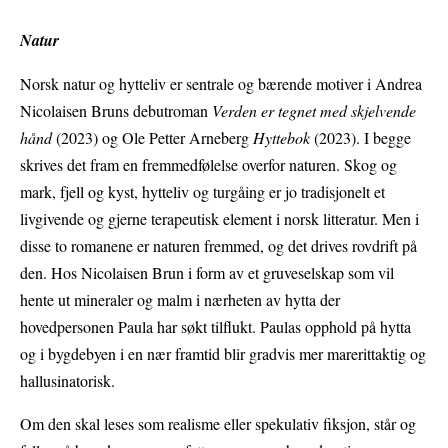
Natur
Norsk natur og hytteliv er sentrale og bærende motiver i Andrea
Nicolaisen Bruns debutroman
Verden er tegnet med skjelvende
hånd
(2023) og Ole Petter Arneberg
Hyttebok
(2023). I begge
skrives det fram en fremmedfølelse overfor naturen. Skog og
mark, fjell og kyst, hytteliv og turgåing er jo tradisjonelt et
livgivende og gjerne terapeutisk element i norsk litteratur. Men i
disse to romanene er naturen fremmed, og det drives rovdrift på
den. Hos Nicolaisen Brun i form av et gruveselskap som vil
hente ut mineraler og malm i nærheten av hytta der
hovedpersonen Paula har søkt tilflukt. Paulas opphold på hytta
og i bygdebyen i en nær framtid blir gradvis mer marerittaktig og
hallusinatorisk.
Om den skal leses som realisme eller spekulativ fiksjon, står og