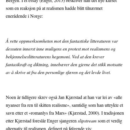
Bergen. I et essay (Enger, 2015) beskriver han det nye kurset
som en reaksjon på at realismen hadde blitt tilnærmet
enerådende i Norge:
Å rette oppmerksomheten mot den fantastiske litteraturen var
dessuten innerst inne muligens en protest mot realismens og
bekjennelseslitteraturens hegemoni. Ved at den krever
fantasikraft og diktning, innebærer den gjerne det stikk motsatte
av å skrive ut fra den personlige sfæren og det levde livet.
Noen år tidligere skrev også Jan Kjærstad at han var lei av «alle
nyanser fra ren til skitten realisme», samtidig som han uttrykte et
savn etter et «romanlys fra Mars» (Kjærstad, 2000). I tradisjonen
etter Kjærstad foreslår Enger sjangeren
slipstream
som et verdig
alternativ til realismen, definert på følgende vis: