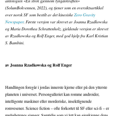
antologien «En strek gjennom tyngdekraften»
(SolumBokvennen, 2022), og tjener som en oversiktsartikkel
over norsk SF som bestilt av det kinesiske
Zero Gravity
Newspaper
.
Første versjon var skrevet av Joanna Rzadkowska
og Maria Dorothea Schrattenholz, gjeldende versjon er skrevet
av Rzadkowska og Rolf Enger, med god hjelp fra Karl Kristian
S. Bambini.
av Joanna Rzadkowska og Rolf Enger
Handlingen foregår i jordas innerste kjerne eller på den ytterste
planeten i universet. Persongalleriet kan romme androider,
intelligente maskiner eller morderiske, insektlignende
romvesener. Science fiction – ofte forkortet til SF eller sci-fi – er
mulighetenes sjanger. Samtidig som vi lett kan gjenkjenne dens