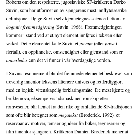
Roberts om den respekterte, jugoslaviske SF-kritikeren Darko
Suvin, som har utformet en av sjangerens mest innflytelsesrike
definisjoner. Ifølge Suvin selv kjennetegnes science fiction av
kognitiv fremmedgjøring
(Suvin, 1968). Fremmedgjøringen
kommer i stand ved at et nytt element innføres i teksten eller
verket. Dette elementet kalte Suvin et
novum
(eller
nova
i
flertall), en oppfinnelse, omstendighet eller gjenstand som er
annerledes
enn det vi finner i vår hverdagslige verden.
I Suvins resonnement blir det fremmede elementet beskrevet som
troverdig innenfor tekstens litterære univers og rettferdiggjort
med en logisk, vitenskapelig forklaringsmåte. De mest kjente og
brukte nova, eksempelvis tidsmaskiner, romskip eller
romvesener, blir hentet fra den rike og omfattende SF-tradisjonen
som ofte blir betegnet som
megatekst
(Broderick, 1992)
,
et
reservoar av motiver, temaer og ideer fra bøker, tegneserier og
film innenfor sjangeren. Kritikeren Damien Broderick mener at