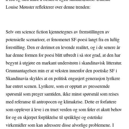
Louise Mønster reflekterer over denne trenden:
Selv om science fiction kjennetegnes av fremstillingen av
potensielle scenarioer, er fenomenet SF-poesi langt fra en luftig
forestilling. Den er derimot en levende realitet, og i de senere år
har denne formen for poesi blitt utbredt i så stor grad, at den har
begynt å utgjøre en markant understrøm i skandinavisk litteratur.
Grunnantagelsen min er at veksten innenfor den poetiske SF i
Skandinavia skyldes at en politisk engasjert generasjon lyrikere
har entret scenen. Lyrikere, som er opptatt av presserende
spørsmål som preger samtiden, ikke minst spørsmål som reises
med referanse til antropocen og klimakrise. Dette er forfattere
som opplever å leve i en truet verden og som føler et akutt behov
for og en skjerpet forpliktelse til språklige og estetiske
virkemidler som kan adressere disse alvorlige problemene. I