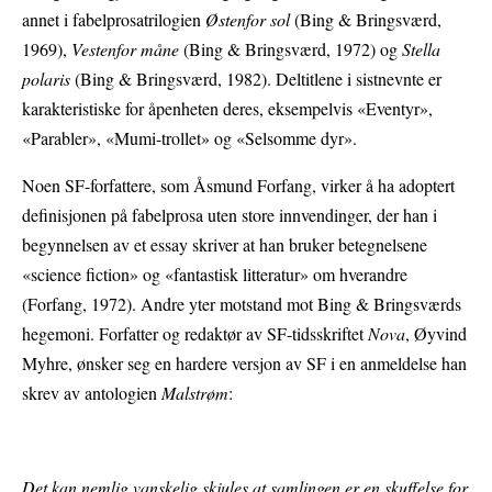
annet i fabelprosatrilogien
Østenfor sol
(Bing & Bringsværd,
1969),
Vestenfor måne
(Bing & Bringsværd, 1972) og
Stella
polaris
(Bing & Bringsværd, 1982). Deltitlene i sistnevnte er
karakteristiske for åpenheten deres, eksempelvis «Eventyr»,
«Parabler», «Mumi-trollet» og «Selsomme dyr».
Noen SF-forfattere, som Åsmund Forfang, virker å ha adoptert
definisjonen på fabelprosa uten store innvendinger, der han i
begynnelsen av et essay skriver at han bruker betegnelsene
«science fiction» og «fantastisk litteratur» om hverandre
(Forfang, 1972). Andre yter motstand mot Bing & Bringsværds
hegemoni. Forfatter og redaktør av SF-tidsskriftet
Nova
, Øyvind
Myhre, ønsker seg en hardere versjon av SF i en anmeldelse han
skrev av antologien
Malstrøm
:
Det kan nemlig vanskelig skjules at samlingen er en skuffelse for