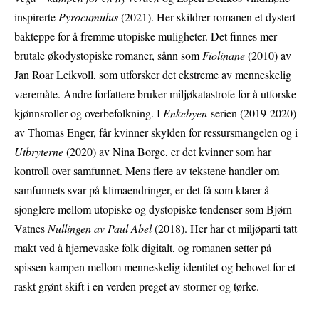
inspirerte
Pyrocumulus
(2021). Her skildrer romanen et dystert
bakteppe for å fremme utopiske muligheter. Det finnes mer
brutale økodystopiske romaner, sånn som
Fiolinane
(2010) av
Jan Roar Leikvoll, som utforsker det ekstreme av menneskelig
væremåte. Andre forfattere bruker miljøkatastrofe for å utforske
kjønnsroller og overbefolkning. I
Enkebyen
-serien (2019-2020)
av Thomas Enger, får kvinner skylden for ressursmangelen og i
Utbryterne
(2020) av Nina Borge, er det kvinner som har
kontroll over samfunnet. Mens flere av tekstene handler om
samfunnets svar på klimaendringer, er det få som klarer å
sjonglere mellom utopiske og dystopiske tendenser som Bjørn
Vatnes
Nullingen av Paul Abel
(2018). Her har et miljøparti tatt
makt ved å hjernevaske folk digitalt, og romanen setter på
spissen kampen mellom menneskelig identitet og behovet for et
raskt grønt skift i en verden preget av stormer og tørke.