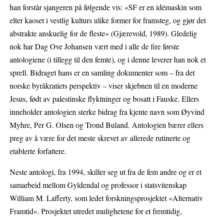
han forstår sjangeren på følgende vis: «SF er en idémaskin som
elter kaoset i vestlig kulturs ulike former for framsteg, og gjør det
abstrakte anskuelig for de fleste» (Gjærevold, 1989). Gledelig
nok har Dag Ove Johansen vært med i alle de fire første
antologiene (i tillegg til den femte), og i denne leverer han nok et
sprell. Bidraget hans er en samling dokumenter som – fra det
norske byråkratiets perspektiv – viser skjebnen til en moderne
Jesus, født av palestinske flyktninger og bosatt i Fauske. Ellers
inneholder antologien sterke bidrag fra kjente navn som Øyvind
Myhre, Per G. Olsen og Trond Buland. Antologien bærer ellers
preg av å være for det meste skrevet av allerede rutinerte og
etablerte forfattere.
Neste antologi, fra 1994, skiller seg ut fra de fem andre og er et
samarbeid mellom Gyldendal og professor i statsvitenskap
William M. Lafferty, som ledet forskningsprosjektet «Alternativ
Framtid». Prosjektet utredet mulighetene for et fremtidig,