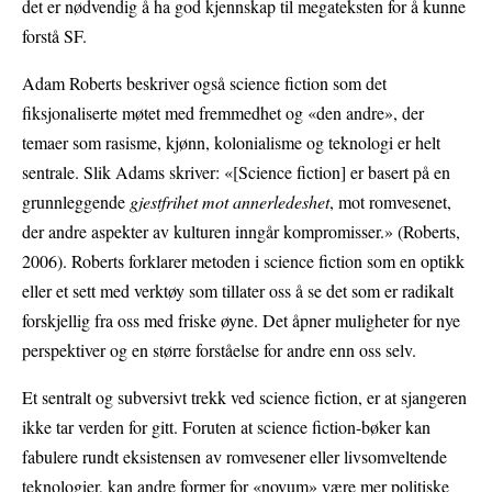
det er nødvendig å ha god kjennskap til megateksten for å kunne
forstå SF.
Adam Roberts beskriver også science fiction som det
fiksjonaliserte møtet med fremmedhet og «den andre», der
temaer som rasisme, kjønn, kolonialisme og teknologi er helt
sentrale. Slik Adams skriver: «[Science fiction] er basert på en
grunnleggende
gjestfrihet mot annerledeshet
, mot romvesenet,
der andre aspekter av kulturen inngår kompromisser.» (Roberts,
2006). Roberts forklarer metoden i science fiction som en optikk
eller et sett med verktøy som tillater oss å se det som er radikalt
forskjellig fra oss med friske øyne. Det åpner muligheter for nye
perspektiver og en større forståelse for andre enn oss selv.
Et sentralt og subversivt trekk ved science fiction, er at sjangeren
ikke tar verden for gitt. Foruten at science fiction-bøker kan
fabulere rundt eksistensen av romvesener eller livsomveltende
teknologier, kan andre former for «novum» være mer politiske