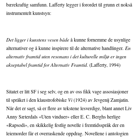
bærekraftig samfunn. Lafferty legger i forordet til grunn et nokså
instrumentelt kunstsyn:
Det ligger i kunstens vesen både
å kunne fornemme de usynlige
alternativer og å kunne inspirere til de alternative handlinger
. En
alternativ framtid uten resonans i det kulturelle miljø er ingen
akseptabel framtid for Alternativ Framtid.
(Lafferty, 1994)
Sitatet er litt SF i seg selv, og en av oss fikk vage assosiasjoner
til språket i den klaustrofobiske
Vi
(1924)
av Jevgenij Zamjatin.
Når det er sagt, så er flere av tekstene lesverdige, blant annet Liv
Anny Sæterdals «Uten vinduer» eller E. C. Berghs herlige
«Rapsodi», en skikkelig festlig novelle i fremtidsspråk der en
leiemorder får et overraskende oppdrag. Novellene i antologien