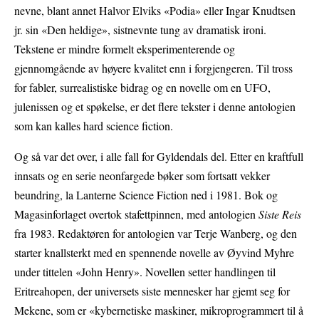
nevne, blant annet Halvor Elviks «Podia» eller Ingar Knudtsen
jr. sin «Den heldige», sistnevnte tung av dramatisk ironi.
Tekstene er mindre formelt eksperimenterende og
gjennomgående av høyere kvalitet enn i forgjengeren. Til tross
for fabler, surrealistiske bidrag og en novelle om en UFO,
julenissen og et spøkelse, er det flere tekster i denne antologien
som kan kalles hard science fiction.
Og så var det over, i alle fall for Gyldendals del. Etter en kraftfull
innsats og en serie neonfargede bøker som fortsatt vekker
beundring, la Lanterne Science Fiction ned i 1981. Bok og
Magasinforlaget overtok stafettpinnen, med antologien
Siste Reis
fra 1983. Redaktøren for antologien var Terje Wanberg, og den
starter knallsterkt med en spennende novelle av Øyvind Myhre
under tittelen «John Henry». Novellen setter handlingen til
Eritreahopen, der universets siste mennesker har gjemt seg for
Mekene, som er «kybernetiske maskiner, mikroprogrammert til å