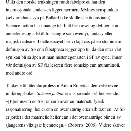
Ulikt den norske tenkningen rundt fabelprosa, har den
internasjonale tendensen ligget nærmere Myhres synspunkter
(selv om hans syn på Ballard ikke skulle tåle tidens tann).
Science fiction har i mange tiår blitt beskrevet og definert som
annerledes og adskilt fra sjangre som eventyr, fantasy eller
magisk realisme. I dette essayet har vi lagt oss på en strammere
definisjon av SF enn fabelprosa legger opp til, da den etter vårt
syn kan bli så åpen at man mister egenarten i SF av syne. Innen
vår definisjon av SF får leseren flere romskip enn mummitroll,
med andre ord.
Tankene til litteraturprofessor Adam Roberts i den velskrevne
innføringsboken
Science fiction
er ansporende i så henseende:
«[P]remisset i en SF-roman krever en materiell, fysisk
rasjonalisering, heller enn en overnaturlig eller arbitrær en. At SF
er jordet i det materielle heller enn i det overnaturlige blir en av
sjangerens viktigste kjennetegn.» (Roberts, 2006). Videre skriver