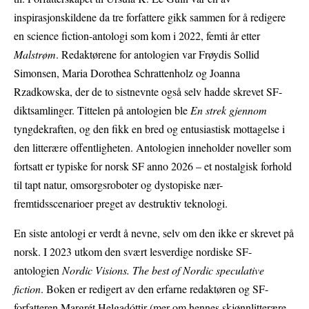
inspirasjonskildene da tre forfattere gikk sammen for å redigere
en science fiction-antologi som kom i 2022, femti år etter
Malstrøm
. Redaktørene for antologien var Frøydis Sollid
Simonsen, Maria Dorothea Schrattenholz og Joanna
Rzadkowska, der de to sistnevnte også selv hadde skrevet SF-
diktsamlinger. Tittelen på antologien ble
En strek gjennom
tyngdekraften, og den fikk en bred og entusiastisk mottagelse i
den litterære offentligheten. Antologien inneholder noveller som
fortsatt er typiske for norsk SF anno 2026 – et nostalgisk forhold
til tapt natur, omsorgsroboter og dystopiske nær-
fremtidsscenarioer preget av destruktiv teknologi.
En siste antologi er verdt å nevne, selv om den ikke er skrevet på
norsk. I 2023 utkom den svært lesverdige nordiske SF-
antologien
Nordic Visions. The best of Nordic speculative
fiction
. Boken er redigert av den erfarne redaktøren og SF-
forfatteren Margrét Helgadóttir (mer om hennes skjønnlitterære