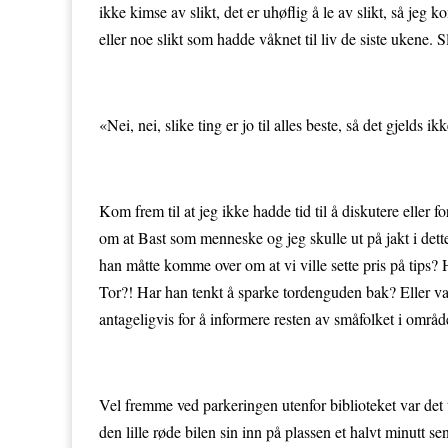
ikke kimse av slikt, det er uhøflig å le av slikt, så jeg
eller noe slikt som hadde våknet til liv de siste ukene. 
«Nei, nei, slike ting er jo til alles beste, så det gjelds 
Kom frem til at jeg ikke hadde tid til å diskutere elle
om at Bast som menneske og jeg skulle ut på jakt i dett
han måtte komme over om at vi ville sette pris på tips?
Tor?! Har han tenkt å sparke tordenguden bak? Eller var
antageligvis for å informere resten av småfolket i omr
Vel fremme ved parkeringen utenfor biblioteket var det 
den lille røde bilen sin inn på plassen et halvt minutt s