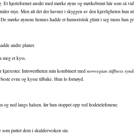
g. Et hjerteformet ansikt med mørke øyne og mørkebrunt hår som så vid
ler mye. Men alt det der havner i skyggen av den kjærligheten hun utst
. De mørke øynene hennes hadde et humoristisk glimt i seg mens hun g
adde andre planer.
ga meg et kyss.
vi er kjærester. Introvertheten min kombinert med
norwegian stiffness syn
 beste evne og kysse tilbake. Hun lo fornøyd.
in og ned langs halsen, før hun stoppet opp ved hodetelefonene.
e som puttet dem i skuldervesken sin.