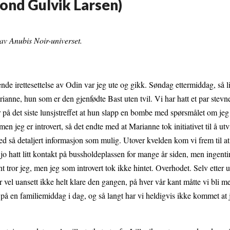
Trond Gulvik Larsen)
n av Anubis Noir-universet.
de irettesettelse av Odin var jeg ute og gikk. Søndag ettermiddag, så lit
anne, hun som er den gjenfødte Bast uten tvil. Vi har hatt et par stev
r på det siste lunsjstreffet at hun slapp en bombe med spørsmålet om jeg 
eg er introvert, så det endte med at Marianne tok initiativet til å utv
med så detaljert informasjon som mulig. Utover kvelden kom vi frem til at
i jo hatt litt kontakt på bussholdeplassen for mange år siden, men ingent
jent tror jeg, men jeg som introvert tok ikke hintet. Overhodet. Selv etter
r vel uansett ikke helt klare den gangen, på hver vår kant måtte vi bli m
på en familiemiddag i dag, og så langt har vi heldigvis ikke kommet at 