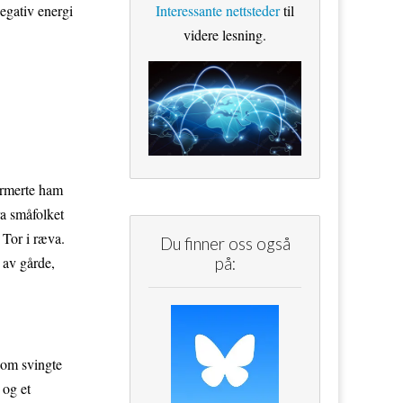
Interessante nettsteder
til
negativ energi
videre lesning.
formerte ham
ra småfolket
 Tor i ræva.
Du finner oss også
 av gårde,
på:
som svingte
 og et