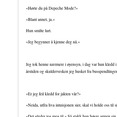
«Hørte du på Depeche Mode?»
«Blant annet, ja.»
Hun smilte lurt.
«Jeg begynner å kjenne deg nå.»
Jeg tok henne nærmere i øyensyn, i dag var hun kledd i e
årstiden og skuldervesken jeg husket fra busspendling
«Er jeg feil kledd for jakten vår?»
«Neida, utfra hva intuisjonen sier, skal vi holde oss ti
«Det gleder jeg meg til.» Så stakk hun høyre armen sin