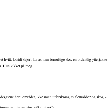
t hvitt, fotsidt skjørt. Lave, men fornuftige sko, en ordentlig ytterjakke
en. Hun kikket på meg.
l sidegatene her i området, ikke noen utforskning av fjellrabber og skog.»
 innunder min venstre. «Skal vi gå?»