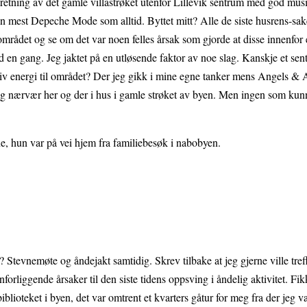
i retning av det gamle villastrøket utenfor Lillevik sentrum med god mus
 mest Depeche Mode som alltid. Byttet mitt? Alle de siste husrens-sak
mrådet og se om det var noen felles årsak som gjorde at disse innenfor e
d en gang. Jeg jaktet på en utløsende faktor av noe slag. Kanskje et sent
tiv energi til området? Der jeg gikk i mine egne tanker mens Angels &
ig nærvær her og der i hus i gamle strøket av byen. Men ingen som kun
nne, hun var på vei hjem fra familiebesøk i nabobyen.
Stevnemøte og åndejakt samtidig. Skrev tilbake at jeg gjerne ville tre
nforliggende årsaker til den siste tidens oppsving i åndelig aktivitet. Fikk
iblioteket i byen, det var omtrent et kvarters gåtur for meg fra der jeg va