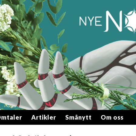
mtaler
Artikler
Smånytt
Om oss