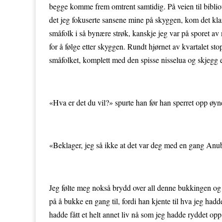
begge komme frem omtrent samtidig. På veien til bibliot
det jeg fokuserte sansene mine på skyggen, kom det klar
småfolk i så bynære strøk, kanskje jeg var på sporet av no
for å følge etter skyggen. Rundt hjørnet av kvartalet 
småfolket, komplett med den spisse nisselua og skjegg 
«Hva er det du vil?» spurte han før han sperret opp øyn
«Beklager, jeg så ikke at det var deg med en gang Anu
Jeg følte meg nokså brydd over all denne bukkingen og s
på å bukke en gang til, fordi han kjente til hva jeg had
hadde fått et helt annet liv nå som jeg hadde ryddet opp