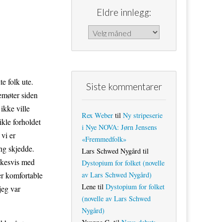
Eldre innlegg:
Eldre innlegg:
e folk ute.
Siste kommentarer
nemøter siden
ikke ville
Rex Weber
til
Ny stripeserie
ikle forholdet
i Nye NOVA: Jørn Jensens
 vi er
«Fremmedfolk»
ing skjedde.
Lars Schwed Nygård
til
 ukesvis med
Dystopium for folket (novelle
av Lars Schwed Nygård)
er komfortable
Lene
til
Dystopium for folket
jeg var
(novelle av Lars Schwed
Nygård)