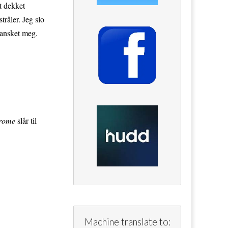
t dekket
råler. Jeg slo
ransket meg.
drome
slår til
Machine translate to: