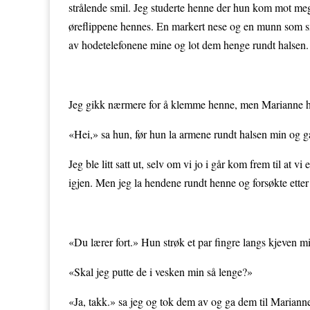
strålende smil. Jeg studerte henne der hun kom mot me
øreflippene hennes. En markert nese og en munn som smi
av hodetelefonene mine og lot dem henge rundt halsen
Jeg gikk nærmere for å klemme henne, men Marianne h
«Hei,» sa hun, før hun la armene rundt halsen min og 
Jeg ble litt satt ut, selv om vi jo i går kom frem til at 
igjen. Men jeg la hendene rundt henne og forsøkte etter
«Du lærer fort.» Hun strøk et par fingre langs kjeven m
«Skal jeg putte de i vesken min så lenge?»
«Ja, takk.» sa jeg og tok dem av og ga dem til Mariann