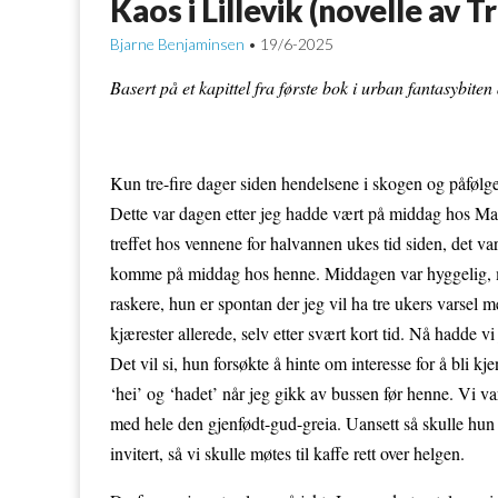
Kaos i Lillevik (novelle av 
Bjarne Benjaminsen
19/6-2025
•
Basert på et kapittel fra første bok i urban fantasybite
Kun tre-fire dager siden hendelsene i skogen og påfølgen
Dette var dagen etter jeg hadde vært på middag hos Mari
treffet hos vennene for halvannen ukes tid siden, det va
komme på middag hos henne. Middagen var hyggelig, men j
raskere, hun er spontan der jeg vil ha tre ukers varsel 
kjærester allerede, selv etter svært kort tid. Nå hadde v
Det vil si, hun forsøkte å hinte om interesse for å bli k
‘hei’ og ‘hadet’ når jeg gikk av bussen før henne. Vi va
med hele den gjenfødt-gud-greia. Uansett så skulle hun 
invitert, så vi skulle møtes til kaffe rett over helgen.