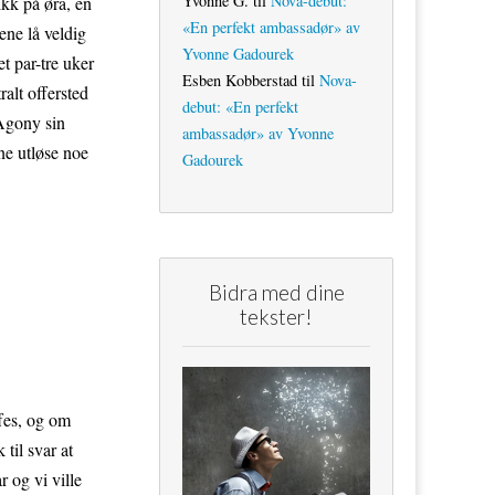
Yvonne G.
til
Nova-debut:
ikk på øra, en
«En perfekt ambassadør» av
ene lå veldig
Yvonne Gadourek
t par-tre uker
Esben Kobberstad
til
Nova-
ralt offersted
debut: «En perfekt
 Agony sin
ambassadør» av Yvonne
ne utløse noe
Gadourek
Bidra med dine
tekster!
ffes, og om
 til svar at
r og vi ville