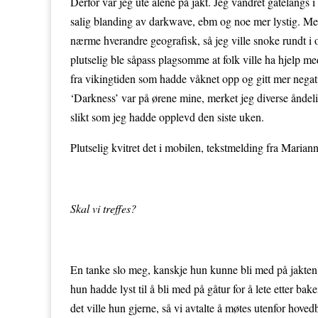
Derfor var jeg ute alene på jakt. Jeg vandret gatelangs 
salig blanding av darkwave, ebm og noe mer lystig. Men
nærme hverandre geografisk, så jeg ville snoke rundt i o
plutselig ble såpass plagsomme at folk ville ha hjelp me
fra vikingtiden som hadde våknet opp og gitt mer nega
‘Darkness’ var på ørene mine, merket jeg diverse åndel
slikt som jeg hadde opplevd den siste uken.
Plutselig kvitret det i mobilen, tekstmelding fra Maria
Skal vi treffes?
En tanke slo meg, kanskje hun kunne bli med på jakten? 
hun hadde lyst til å bli med på gåtur for å lete etter bake
det ville hun gjerne, så vi avtalte å møtes utenfor hovedb