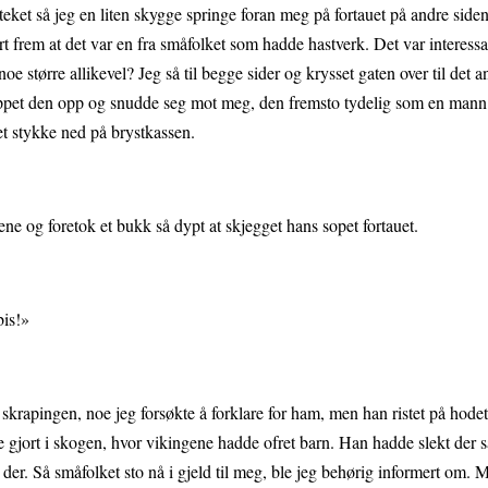
eket så jeg en liten skygge springe foran meg på fortauet på andre siden
t frem at det var en fra småfolket som hadde hastverk. Det var interessa
e større allikevel? Jeg så til begge sider og krysset gaten over til det a
stoppet den opp og snudde seg mot meg, den fremsto tydelig som en mann
et stykke ned på brystkassen.
ene og foretok et bukk så dypt at skjegget hans sopet fortauet.
bis!»
krapingen, noe jeg forsøkte å forklare for ham, men han ristet på hodet 
de gjort i skogen, hvor vikingene hadde ofret barn. Han hadde slekt der 
 der. Så småfolket sto nå i gjeld til meg, ble jeg behørig informert om. 