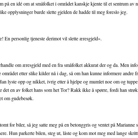
 kom på en idé om at småfolket i området kanskje kjente til et sentrum av 
Slike opplysninger burde slette gjelden de hadde til meg foreslo jeg.
ikke! En personlig tjeneste derimot vil slette æresgjeld».
r forhandle om æresgjeld med en fra småfolket akkurat der og da. Men in
e området etter slike kilder nå i dag, så om han kunne informere andre f
 Han lyste opp og nikket, ivrig etter å hjelpe og mumlet noe om og tuppe
 det en av folket hans som het Tor? Rakk ikke å spørre, fordi han strøk
ådet om gudebesøk.
tomt for biler, så jeg satte meg på en betonggris og ventet på Marianne 
enere. Hun parkerte bilen, steg ut, låste og kom mot meg med lange skritt