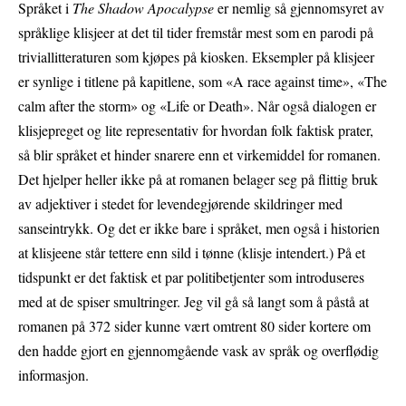
Språket i
The Shadow Apocalypse
er nemlig så gjennomsyret av
språklige klisjeer at det til tider fremstår mest som en parodi på
triviallitteraturen som kjøpes på kiosken. Eksempler på klisjeer
er synlige i titlene på kapitlene, som «
A race against time», «The
calm after the storm»
og «
Life or Death»
. Når også dialogen er
klisjepreget og lite representativ for hvordan folk faktisk prater,
så blir språket et hinder snarere enn et virkemiddel for romanen.
Det hjelper heller ikke på at romanen belager seg på flittig bruk
av adjektiver i stedet for levendegjørende skildringer med
sanseintrykk. Og det er ikke bare i språket, men også i historien
at klisjeene står tettere enn sild i tønne (klisje intendert.) På et
tidspunkt er det faktisk et par politibetjenter som introduseres
med at de spiser smultringer. Jeg vil gå så langt som å påstå at
romanen på 372 sider kunne vært omtrent 80 sider kortere om
den hadde gjort en gjennomgående vask av språk og overflødig
informasjon.