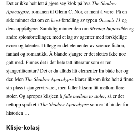
Det er ikke helt lett å gjøre seg klok på hva
The Shadow
Apocalypse
, romanen til Glenn C. Nor, er ment å være. På en
side minner det om en
heist
-fortelling av typen
Ocean’s 11
og
dens oppfølgere. Samtidig minner den om
Mission Impossib
le og
andre spionfortellinger, med et lag av agenter med forskjellige
evner og talenter. I tillegg er det elementer av science fiction,
fantasi og romantikk. Å blande sjangre er det slettes ikke noe
galt med. Finnes det i det hele tatt litteratur som er ren
sjangerlitteratur? Det er da alltids litt elementer fra både her og
der. Men
The Shadow Apocalypse
klarer liksom ikke helt å finne
sin plass i sjangervirvaret, men faller liksom litt mellom flere
stoler. Og apropos klisjeen å
falle mellom to stoler
, så er det
nettopp språket i
The Shadow Apocalypse
som er til hinder for
historien …
Klisje-kolasj