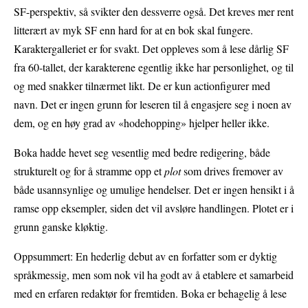
SF-perspektiv, så svikter den dessverre også. Det kreves mer rent
litterært av myk SF enn hard for at en bok skal fungere.
Karaktergalleriet er for svakt. Det oppleves som å lese dårlig SF
fra 60-tallet, der karakterene egentlig ikke har personlighet, og til
og med snakker tilnærmet likt. De er kun actionfigurer med
navn. Det er ingen grunn for leseren til å engasjere seg i noen av
dem, og en høy grad av «hodehopping» hjelper heller ikke.
Boka hadde hevet seg vesentlig med bedre redigering, både
strukturelt og for å stramme opp et
plot
som drives fremover av
både usannsynlige og umulige hendelser. Det er ingen hensikt i å
ramse opp eksempler, siden det vil avsløre handlingen. Plotet er i
grunn ganske kløktig.
Oppsummert: En hederlig debut av en forfatter som er dyktig
språkmessig, men som nok vil ha godt av å etablere et samarbeid
med en erfaren redaktør for fremtiden. Boka er behagelig å lese