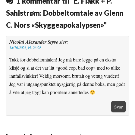
1 kommentar til “
E. Flakk + P.
k
s
Sahlstrøm: Dobbeltomtale av Glenn
t
C. Nors «Skyggeapokalypsen»
”
Nicolai Alexander Styve
sier:
14/10-2023, kl. 23:28
Takk for dobbeltomtalen! Jeg må bare legge på en ekstra
klisjé og si at det var litt «good cop, bad cop» med to ulike
innfallsvinkler! Veldig morsomt, brutalt og vettug vurdert!
Jeg var i utgangspunktet nysgjerrig på denne boka, men godt
å vite at jeg trygt kan prioritere annerledes
Svar