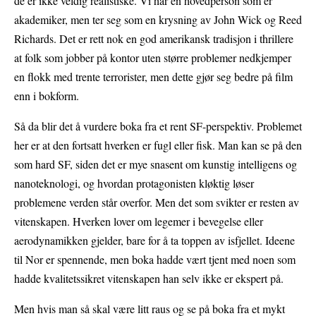
de er ikke veldig realistiske. Vi har en hovedperson som er
akademiker, men ter seg som en krysning av John Wick og Reed
Richards. Det er rett nok en god amerikansk tradisjon i thrillere
at folk som jobber på kontor uten større problemer nedkjemper
en flokk med trente terrorister, men dette gjør seg bedre på film
enn i bokform.
Så da blir det å vurdere boka fra et rent SF-perspektiv. Problemet
her er at den fortsatt hverken er fugl eller fisk. Man kan se på den
som hard SF, siden det er mye snasent om kunstig intelligens og
nanoteknologi, og hvordan protagonisten kløktig løser
problemene verden står overfor. Men det som svikter er resten av
vitenskapen. Hverken lover om legemer i bevegelse eller
aerodynamikken gjelder, bare for å ta toppen av isfjellet. Ideene
til Nor er spennende, men boka hadde vært tjent med noen som
hadde kvalitetssikret vitenskapen han selv ikke er ekspert på.
Men hvis man så skal være litt raus og se på boka fra et mykt