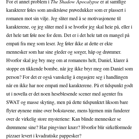
For et annet problem i
The Shadow Apocalypse
er at samtlige
karakterer føles som ansiktsløse prøvedukker som er plassert i
romanen mot sin vilje. Jeg sliter med å se motivasjonene til
karakterene, og jeg sliter med å se hvorfor jeg skal heie på, eller i
det hele tatt føle noe for dem. Det er i det hele tatt en mangel på
empati fra meg som leser. Jeg føler ikke at dette er ekte
mennesker som har sine gleder og sorger, håp og drømmer.
Hvorfor skal jeg bry meg om at romanens helt, Daniel, klarer å
stoppe en tikkende bombe, når jeg ikke bryr meg om Daniel som
person? For det er også vanskelig å engasjere seg i handlingen
når en ikke har noe empati med karakterene. På et tidspunkt godt
ut i novella er det noen heseblesende scener med agenter fra
SWAT og masse skyting, men på dette tidspunktet liksom bare
flyter øynene mine over bokstavene, mens hjernen min funderer
over de virkelig store mysteriene: Kan blinde mennesker se
drømmene sine? Har pingviner knær? Hvorfor blir sirkelformede
pizzaer levert i kvadratiske pappesker?