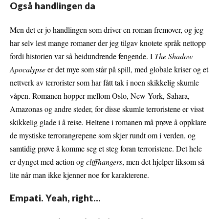
Også handlingen da
Men det er jo handlingen som driver en roman fremover, og jeg
har selv lest mange romaner der jeg tilgav knotete språk nettopp
fordi historien var så heidundrende fengende. I
The Shadow
Apocalypse
er det mye som står på spill, med globale kriser og et
nettverk av terrorister som har fått tak i noen skikkelig skumle
våpen. Romanen hopper mellom Oslo, New York, Sahara,
Amazonas og andre steder, for disse skumle terroristene er visst
skikkelig glade i å reise. Heltene i romanen må prøve å oppklare
de mystiske terrorangrepene som skjer rundt om i verden, og
samtidig prøve å komme seg et steg foran terroristene. Det hele
er dynget med action og
cliffhangers
, men det hjelper liksom så
lite når man ikke kjenner noe for karakterene.
Empati. Yeah, right…