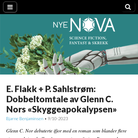
Nye NOVA
E. Flakk + P. Sahlstrøm:
Dobbeltomtale av Glenn C.
Nors «Skyggeapokalypsen»
Bjarne Benjaminsen
9/10-2023
•
Glenn C. Nor debuterte ifjor med en roman som blander flere