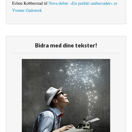
Esben Kobberstad
til
Nova-debut: «En perfekt ambassadør» av
Yvonne Gadourek
Bidra med dine tekster!