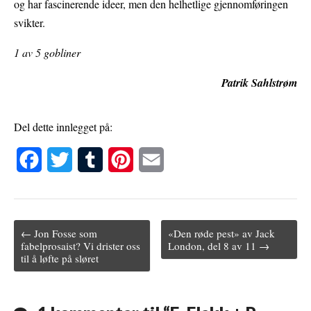
og har fascinerende ideer, men den helhetlige gjennomføringen
svikter.
1 av 5 gobliner
Patrik Sahlstrøm
Del dette innlegget på:
F
T
T
P
E
a
w
u
i
m
c
i
m
n
a
← Jon Fosse som
«Den røde pest» av Jack
e
t
b
t
i
Post navigation
fabelprosaist? Vi drister oss
London, del 8 av 11 →
til å løfte på sløret
b
t
l
e
l
o
e
r
r
o
r
e