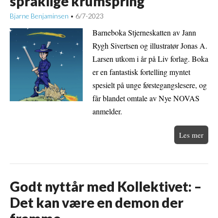
språklige krumspring
Bjarne Benjaminsen
6/7-2023
•
Barneboka Stjerneskatten av Jann
Rygh Sivertsen og illustratør Jonas A.
Larsen utkom i år på Liv forlag. Boka
er en fantastisk fortelling myntet
spesielt på unge førstegangslesere, og
får blandet omtale av Nye NOVAS
anmelder.
Les mer
Godt nyttår med Kollektivet: –
Det kan være en demon der