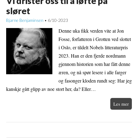
Vi drister oss til å løfte på
sløret
Bjarne Benjaminsen
6/10-2023
•
Denne uka fikk verden vite at Jon
Fosse, forfatteren i Grotten ved slottet
i Oslo, er tildelt Nobels litteraturpris
2023. Han er den fjerde nordmann
gjennom historien som har fått denne
æren, og nå spør lesere i alle farger
og fasonger kloden rundt seg: Har jeg
kanskje gått glipp av noe stort her, da? Eller…
Les mer