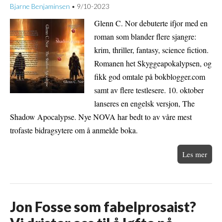
Bjarne Benjaminsen
9/10-2023
•
Glenn C. Nor debuterte ifjor med en
roman som blander flere sjangre:
krim, thriller, fantasy, science fiction.
Romanen het Skyggeapokalypsen, og
fikk god omtale på bokblogger.com
samt av flere testlesere. 10. oktober
lanseres en engelsk versjon, The
Shadow Apocalypse. Nye NOVA har bedt to av våre mest
trofaste bidragsytere om å anmelde boka.
Les mer
Jon Fosse som fabelprosaist?