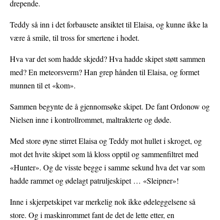
drepende.
Teddy så inn i det forbausete ansiktet til Elaisa, og kunne ikke la
være å smile, til tross for smertene i hodet.
Hva var det som hadde skjedd? Hva hadde skipet støtt sammen
med? En meteorsverm? Han grep hånden til Elaisa, og formet
munnen til et «kom».
Sammen begynte de å gjennomsøke skipet. De fant Ordonow og
Nielsen inne i kontrollrommet, maltrakterte og døde.
Med store øyne stirret Elaisa og Teddy mot hullet i skroget, og
mot det hvite skipet som lå kloss opptil og sammenfiltret med
«Hunter». Og de visste begge i samme sekund hva det var som
hadde rammet og ødelagt patruljeskipet … «Sleipner»!
Inne i skjerpetskipet var merkelig nok ikke ødeleggelsene så
store. Og i maskinrommet fant de det de lette etter, en