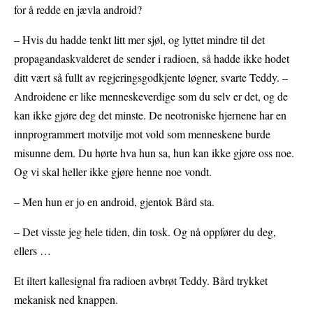
for å redde en jævla android?
– Hvis du hadde tenkt litt mer sjøl, og lyttet mindre til det
propagandaskvalderet de sender i radioen, så hadde ikke hodet
ditt vært så fullt av regjeringsgodkjente løgner, svarte Teddy. –
Androidene er like menneskeverdige som du selv er det, og de
kan ikke gjøre deg det minste. De neotroniske hjernene har en
innprogrammert motvilje mot vold som menneskene burde
misunne dem. Du hørte hva hun sa, hun kan ikke gjøre oss noe.
Og vi skal heller ikke gjøre henne noe vondt.
– Men hun er jo en android, gjentok Bård sta.
– Det visste jeg hele tiden, din tosk. Og nå oppfører du deg,
ellers …
Et iltert kallesignal fra radioen avbrøt Teddy. Bård trykket
mekanisk ned knappen.