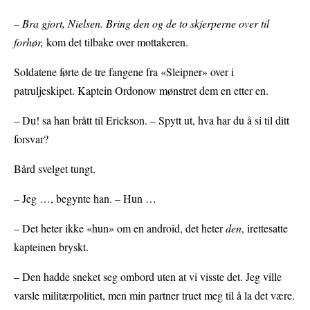
– Bra gjort, Nielsen. Bring den og de to skjerperne over til
forhør,
kom det tilbake over mottakeren.
Soldatene førte de tre fangene fra «Sleipner» over i
patruljeskipet. Kaptein Ordonow mønstret dem en etter en.
– Du! sa han brått til Erickson. – Spytt ut, hva har du å si til ditt
forsvar?
Bård svelget tungt.
– Jeg …, begynte han. – Hun …
– Det heter ikke «hun» om en android, det heter
den
, irettesatte
kapteinen bryskt.
– Den hadde sneket seg ombord uten at vi visste det. Jeg ville
varsle militærpolitiet, men min partner truet meg til å la det være.