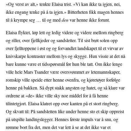
«Og verst av alt,» tenkte Elaisa trist. «Vi kan ikke ta igjen, nei,
ikke engang tenke på å ta igjen.» Bitterheten fikk magen hennes
til å krympe seg … til og med
den
var henne ikke forunt.
Elaisa flyktet, løp lett og ledig videre og videre mellom ringberg
og riller, over fjellkjeder og sandsletter. Til sist brøt solen opp
over fjelltoppene i øst og og forvandlet landskapet til et virvar av
knivskarpe kontraster mellom lys og skygge. Hun visste at det nå
bare kunne være et tidsspørsmål før hun ble tatt. Om ikke lenge
ville hele Mars Tsander være oversvømmet av letemannskaper,
romskip ville speide etter henne ovenfra, og kjøretøyer forfølge
henne på bakken. Så dypt stakk angsten og hatet, og så klare var
ordrene at «de» ikke ville sky noe middel for å få henne
tilintetgjort. Elaisa klatret opp over kanten på et stort ringberg.
Og skvatt til: På sandsletten like under henne sto et skip oppreist
på utspilte landingslegger. Hennes første impuls var å snu, og
rømme bort fra det, men det var lett å se at det ikke var et