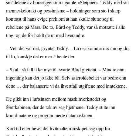
smådelene av boreriggen inn i gamle «Sleipner». Teddy med sin
menneskeforakt og pessimisme – holdninger som sto i skarp
kontrast til hans evige prek om at han skulle slutte seg til
rebellene på Mars. De to, Bård og Teddy, var så motsatte i alle
ting, og derfor holdt de ut med hverandre.
– Vel, det var det, gryntet Teddy. – La oss komme oss inn og dra
til Io, kanskje det er mer å hente der.
– Skal i så fall ikke mye til, svarte Bård grettent. – Mindre enn
ingenting kan det jo ikke bli. Selv asteroidebeltet var bedre enn
dette … der balanserte vi da ihvertfall utgiftene med inntektene.
De gikk inn i luftslusen mellom maskinverkstedet og
førerkabinen, der de tok av seg hjelmene. Teddy stilte inn
koordinatene og programmerte datamaskinen.
Kort tid etter hevet det hvitmalte romskipet seg opp fra