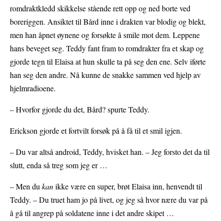
romdraktkledd skikkelse stående rett opp og ned borte ved
boreriggen. Ansiktet til Bård inne i drakten var blodig og blekt,
men han åpnet øynene og forsøkte å smile mot dem. Leppene
hans beveget seg. Teddy fant fram to romdrakter fra et skap og
gjorde tegn til Elaisa at hun skulle ta på seg den ene. Selv iførte
han seg den andre. Nå kunne de snakke sammen ved hjelp av
hjelmradioene.
– Hvorfor gjorde du det, Bård? spurte Teddy.
Erickson gjorde et fortvilt forsøk på å få til et smil igjen.
– Du var altså android, Teddy, hvisket han. – Jeg forsto det da til
slutt, enda så treg som jeg er …
– Men du
kan
ikke være en super, brøt Elaisa inn, henvendt til
Teddy. – Du truet ham jo på livet, og jeg så hvor nære du var på
å gå til angrep på soldatene inne i det andre skipet …