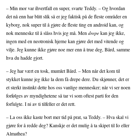
– Min mor var ihvertfall en super, svarte Teddy. – Og hvordan
det nå enn har blitt slik så er jeg faktisk på de fleste områder en
kyborg, nok super til å gjøre de fleste ting en android kan, og
nok menneske til å slåss hvis jeg må. Men
drepe
kan jeg ikke,
ingen med en neotronisk hjerne kan gjøre det med vitende og
vilje. Jeg kunne ikke gjøre noe mer enn å true deg, Bård, samme
hva du hadde gjort.
– Jeg har vært en tosk, mumlet Bård. – Men når det kom til
stykket kunne jeg ikke la dem få drepe dere. Du skjønner, det er
et sterkt instinkt dette hos oss vanlige mennesker; når vi ser noen
forfølges av myndighetene så tar vi som oftest parti for den
forfulgte. I ni av ti tilfeller er det rett.
– La oss ikke kaste bort mer tid på prat, sa Teddy. – Hva skal vi
gjøre for å redde deg? Kanskje er det mulig å ta skipet til Io eller
Almathea?