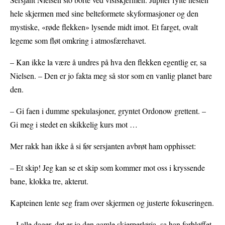
hele skjermen med sine belteformete skyformasjoner og den
mystiske, «røde flekken» lysende midt imot. Et farget, ovalt
legeme som fløt omkring i atmosfærehavet.
– Kan ikke la være å undres på hva den flekken egentlig er, sa
Nielsen. – Den er jo fakta meg så stor som en vanlig planet bare
den.
– Gi faen i dumme spekulasjoner, gryntet Ordonow grettent. –
Gi meg i stedet en skikkelig kurs mot …
Mer rakk han ikke å si før sersjanten avbrøt ham opphisset:
– Et skip! Jeg kan se et skip som kommer mot oss i kryssende
bane, klokka tre, akterut.
Kapteinen lente seg fram over skjermen og justerte fokuseringen.
– I alle dager, det er jo den gamle skjerperlørja, sa han forbløffet.