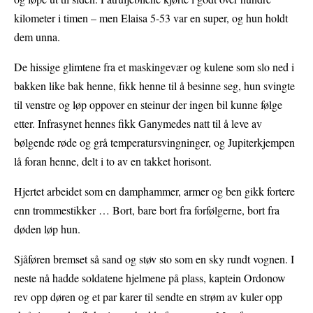
kilometer i timen – men Elaisa 5-53 var en super, og hun holdt
dem unna.
De hissige glimtene fra et maskingevær og kulene som slo ned i
bakken like bak henne, fikk henne til å besinne seg, hun svingte
til venstre og løp oppover en steinur der ingen bil kunne følge
etter. Infrasynet hennes fikk Ganymedes natt til å leve av
bølgende røde og grå temperatursvingninger, og Jupiterkjempen
lå foran henne, delt i to av en takket horisont.
Hjertet arbeidet som en damphammer, armer og ben gikk fortere
enn trommestikker … Bort, bare bort fra forfølgerne, bort fra
døden løp hun.
Sjåføren bremset så sand og støv sto som en sky rundt vognen. I
neste nå hadde soldatene hjelmene på plass, kaptein Ordonow
rev opp døren og et par karer til sendte en strøm av kuler opp