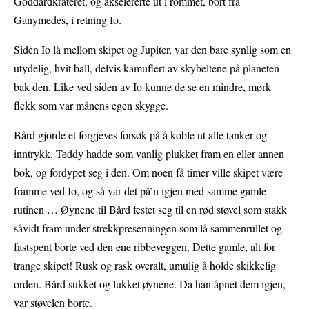
Goddardkrateret, og akselererte ut i rommet, bort fra
Ganymedes, i retning Io.
Siden Io lå mellom skipet og Jupiter, var den bare synlig som en
utydelig, hvit ball, delvis kamuflert av skybeltene på planeten
bak den. Like ved siden av Io kunne de se en mindre, mørk
flekk som var månens egen skygge.
Bård gjorde et forgjeves forsøk på å koble ut alle tanker og
inntrykk. Teddy hadde som vanlig plukket fram en eller annen
bok, og fordypet seg i den. Om noen få timer ville skipet være
framme ved Io, og så var det på’n igjen med samme gamle
rutinen … Øynene til Bård festet seg til en rød støvel som stakk
såvidt fram under strekkpresenningen som lå sammenrullet og
fastspent borte ved den ene ribbeveggen. Dette gamle, alt for
trange skipet! Rusk og rask overalt, umulig å holde skikkelig
orden. Bård sukket og lukket øynene. Da han åpnet dem igjen,
var støvelen borte.