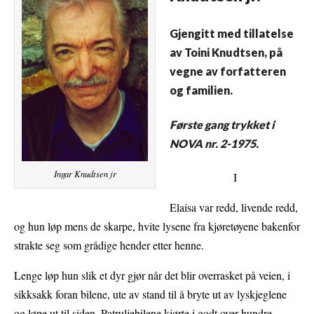
Gjengitt med tillatelse
av Toini Knudtsen, på
vegne av forfatteren
og familien.
Første gang trykket i
NOVA nr. 2-1975.
Ingar Knudtsen jr
I
Elaisa var redd, livende redd,
og hun løp mens de skarpe, hvite lysene fra kjøretøyene bakenfor
strakte seg som grådige hender etter henne.
Lenge løp hun slik et dyr gjør når det blir overrasket på veien, i
sikksakk foran bilene, ute av stand til å bryte ut av lyskjeglene
og løpe ut til siden. Patruljebilene kjørte i godt over hundre