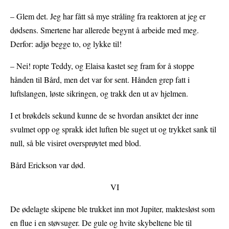
– Glem det. Jeg har fått så mye stråling fra reaktoren at jeg er
dødsens. Smertene har allerede begynt å arbeide med meg.
Derfor: adjø begge to, og lykke til!
– Nei! ropte Teddy, og Elaisa kastet seg fram for å stoppe
hånden til Bård, men det var for sent. Hånden grep fatt i
luftslangen, løste sikringen, og trakk den ut av hjelmen.
I et brøkdels sekund kunne de se hvordan ansiktet der inne
svulmet opp og sprakk idet luften ble suget ut og trykket sank til
null, så ble visiret oversprøytet med blod.
Bård Erickson var død.
VI
De ødelagte skipene ble trukket inn mot Jupiter, maktesløst som
en flue i en støvsuger. De gule og hvite skybeltene ble til