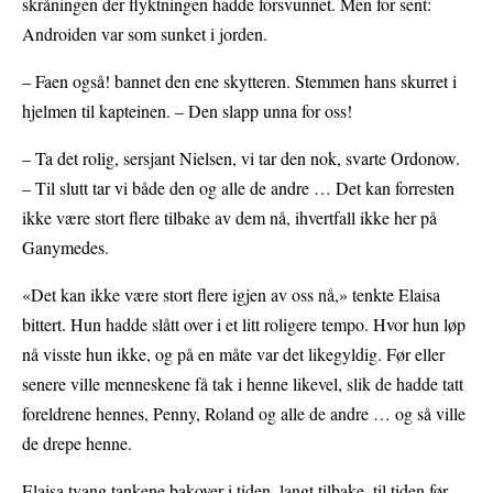
skråningen der flyktningen hadde forsvunnet. Men for sent:
Androiden var som sunket i jorden.
– Faen også! bannet den ene skytteren. Stemmen hans skurret i
hjelmen til kapteinen. – Den slapp unna for oss!
– Ta det rolig, sersjant Nielsen, vi tar den nok, svarte Ordonow.
– Til slutt tar vi både den og alle de andre … Det kan forresten
ikke være stort flere tilbake av dem nå, ihvertfall ikke her på
Ganymedes.
«Det kan ikke være stort flere igjen av oss nå,» tenkte Elaisa
bittert. Hun hadde slått over i et litt roligere tempo. Hvor hun løp
nå visste hun ikke, og på en måte var det likegyldig. Før eller
senere ville menneskene få tak i henne likevel, slik de hadde tatt
foreldrene hennes, Penny, Roland og alle de andre … og så ville
de drepe henne.
Elaisa tvang tankene bakover i tiden, langt tilbake, til tiden før