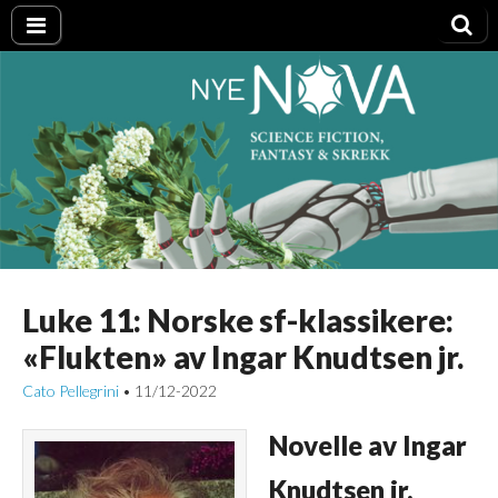
Nye NOVA
Luke 11: Norske sf-klassikere:
«Flukten» av Ingar Knudtsen jr.
Cato Pellegrini
11/12-2022
•
Novelle av Ingar
Knudtsen jr.