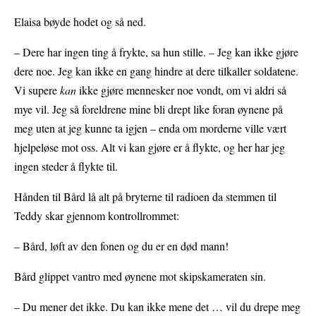
Elaisa bøyde hodet og så ned.
– Dere har ingen ting å frykte, sa hun stille. – Jeg kan ikke gjøre
dere noe. Jeg kan ikke en gang hindre at dere tilkaller soldatene.
Vi supere
kan
ikke gjøre mennesker noe vondt, om vi aldri så
mye vil. Jeg så foreldrene mine bli drept like foran øynene på
meg uten at jeg kunne ta igjen – enda om morderne ville vært
hjelpeløse mot oss. Alt vi kan gjøre er å flykte, og her har jeg
ingen steder å flykte til.
Hånden til Bård lå alt på bryterne til radioen da stemmen til
Teddy skar gjennom kontrollrommet:
– Bård, løft av den fonen og du er en død mann!
Bård glippet vantro med øynene mot skipskameraten sin.
– Du mener det ikke. Du kan ikke mene det … vil du drepe meg