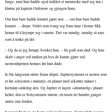
fange, men hun hadde også trukket et menneske med seg inn i
klørne på kaptein Ordonow og gjengen hans.
Om hun bare hadde kunnet gjøre noe … om hun bare hadde
kunnet … drepe. Ordet som tvang seg fram inne i henne fikk
henne til å krympe seg i smerte. Det var umulig, umulig så mye
som å tenke på det.
– Og da er jeg fortapt, hvisket hun. – Så godt som død. Og hun
skalv i angst ved tanken på hva de kunne gjøre ved
neotronhjernen hennes før hun døde.
Io ble langsomt større foran skipet. Jupitersystemet er nesten som
et lite solsystem i miniatyr, en planet med sekstitre måner i
kretsløp omkring den. Og Jupiter er ingen «alminnelig» planet
heller, den er Solsystemets største, ett tusen tre hundre ganger
større enn Jorden.
Sersjant Nielsen sto borte ved visiskjermen. Jupiter fylte nesten