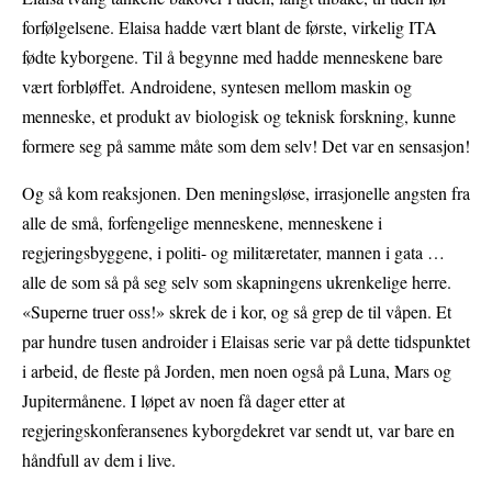
forfølgelsene. Elaisa hadde vært blant de første, virkelig ITA
fødte kyborgene. Til å begynne med hadde menneskene bare
vært forbløffet. Androidene, syntesen mellom maskin og
menneske, et produkt av biologisk og teknisk forskning, kunne
formere seg på samme måte som dem selv! Det var en sensasjon!
Og så kom reaksjonen. Den meningsløse, irrasjonelle angsten fra
alle de små, forfengelige menneskene, menneskene i
regjeringsbyggene, i politi- og militæretater, mannen i gata …
alle de som så på seg selv som skapningens ukrenkelige herre.
«Superne truer oss!» skrek de i kor, og så grep de til våpen. Et
par hundre tusen androider i Elaisas serie var på dette tidspunktet
i arbeid, de fleste på Jorden, men noen også på Luna, Mars og
Jupitermånene. I løpet av noen få dager etter at
regjeringskonferansenes kyborgdekret var sendt ut, var bare en
håndfull av dem i live.