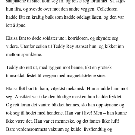
stålplatene til side, kom seg fri, og reiste seg fortumlet. Så skjøv
hun ifra, og svevde over mot den andre veggen. Celledøren
hadde fått en kraftig bulk som hadde ødelagt låsen, og den var
lett å åpne.
Elaisa fant to døde soldater ute i korridoren, og skyndte seg
videre. Utenfor cellen til Teddy Rey stanset hun, og kikket inn
mellom sprinklene.
Teddy sto rett ut, med ryggen mot henne, likt en grotesk
tinnsoldat, festet til veggen med magnetstøvlene sine.
Elaisa fløt bort til ham, viljeløst mekanisk. Hun snudde ham mot
seg. Ansiktet var ikke den blodige masken hun hadde fryktet.
Og rett foran det vantro blikket hennes, slo han opp øynene og
tok seg til hodet med hendene. Han var i live! Men – han kunne
ikke være det. Han var et menneske, og det fantes ikke luft!
Bare verdensrommets vakuum og kulde, livsfiendtlig og