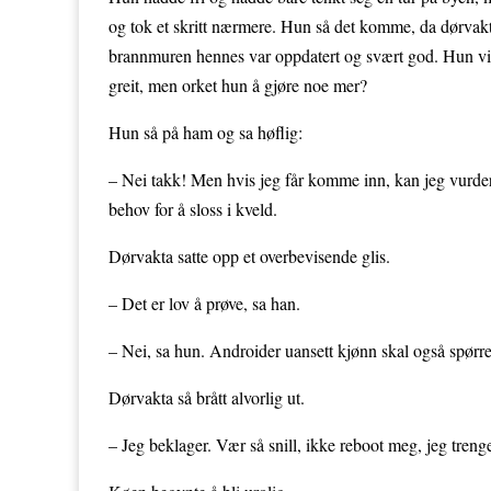
og tok et skritt nærmere. Hun så det komme, da dørvak
brannmuren hennes var oppdatert og svært god. Hun vill
greit, men orket hun å gjøre noe mer?
Hun så på ham og sa høflig:
– Nei takk! Men hvis jeg får komme inn, kan jeg vurdere
behov for å sloss i kveld.
Dørvakta satte opp et overbevisende glis.
– Det er lov å prøve, sa han.
– Nei, sa hun. Androider uansett kjønn skal også spørre
Dørvakta så brått alvorlig ut.
– Jeg beklager. Vær så snill, ikke reboot meg, jeg treng