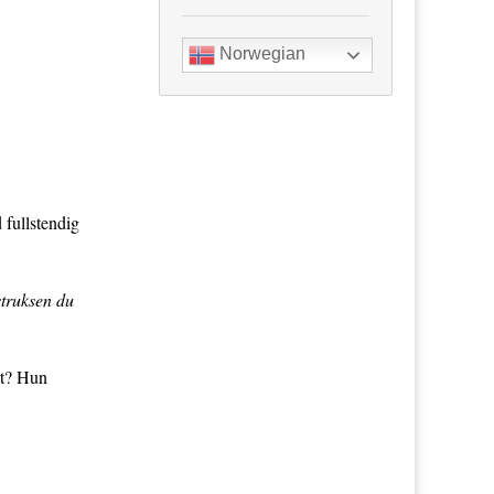
Norwegian
 fullstendig
struksen du
rt? Hun