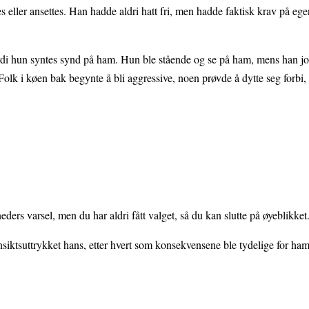
s eller ansettes. Han hadde aldri hatt fri, men hadde faktisk krav på ege
ordi hun syntes synd på ham. Hun ble stående og se på ham, mens han j
lk i køen bak begynte å bli aggressive, noen prøvde å dytte seg forbi
ers varsel, men du har aldri fått valget, så du kan slutte på øyeblikket
nsiktsuttrykket hans, etter hvert som konsekvensene ble tydelige for ham