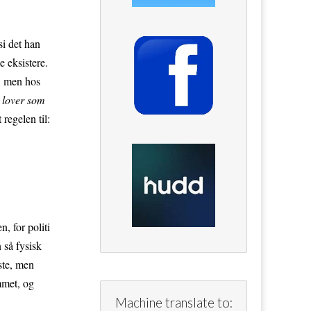
si det han
e eksistere.
, men hos
 lover som
regelen til:
, for politi
 så fysisk
ste, men
mmet, og
Machine translate to: