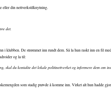
e eller din nettverkstilknytning.
øre det.
n i klubben. De strømmet inn rundt dem. Så la hun raskt inn en fil med
droider og la til:
ng, skal du kontakte det lokale politinettverket og informere dem om in
neskemengden som stadig prøvde å komme inn. Virket alt hun hadde gjo