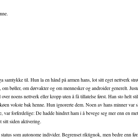
enne.
ga samtykke til. Hun la en hånd på armen hans, lot sitt eget nettverk st
 om bøller, om dørvakter og om mennesker og androider generelt. Juste
over noens nettverk eller kropp uten å få tillatelse først. Han sto helt stil
 køen vokste bak henne. Hun ignorerte dem. Noen av hans minner var
 var forferdelige: De hadde hindret ham i å bevege seg mer enn en met
sitt siden aktivering.
t status som autonome individer. Begrenset riktignok, men bedre enn før