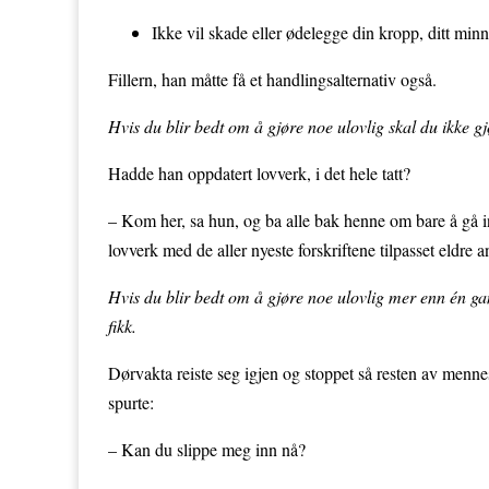
Ikke vil skade eller ødelegge din kropp, ditt minn
Fillern, han måtte få et handlingsalternativ også.
Hvis du blir bedt om
å gj
øre noe ulovlig skal du ikke gj
Hadde han oppdatert lovverk, i det hele tatt?
– Kom her, sa hun, og ba alle bak henne om bare å gå in
lovverk med de aller nyeste forskriftene tilpasset eldre an
Hvis du blir bedt om
å gj
øre noe ulovlig mer enn
én ga
fikk.
Dørvakta reiste seg igjen og stoppet så resten av men
spurte:
– Kan du slippe meg inn nå?