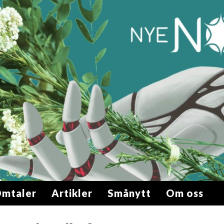
mtaler
Artikler
Smånytt
Om oss