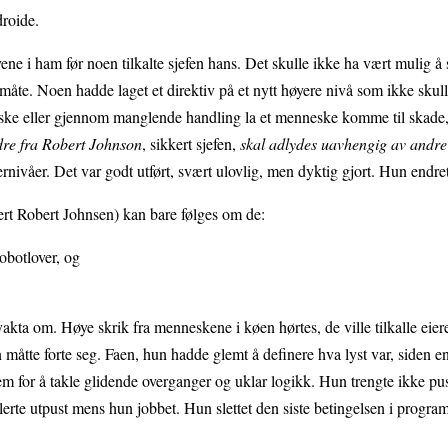
droide.
ne i ham før noen tilkalte sjefen hans. Det skulle ikke ha vært mulig å 
åte. Noen hadde laget et direktiv på et nytt høyere nivå som ikke skull
eske eller gjennom manglende handling la et menneske komme til skade
re fra Robert Johnson
, sikkert sjefen,
skal adlydes uavhengig av andre
ernivåer. Det var godt utført, svært ulovlig, men dyktig gjort. Hun endret 
ert Robert Johnsen) kan bare følges om de:
obotlover, og
vakta om. Høye skrik fra menneskene i køen hørtes, de ville tilkalle eieren
åtte forte seg. Faen, hun hadde glemt å definere hva lyst var, siden en
em for å takle glidende overganger og uklar logikk. Hun trengte ikke pu
ulerte utpust mens hun jobbet. Hun slettet den siste betingelsen i progra