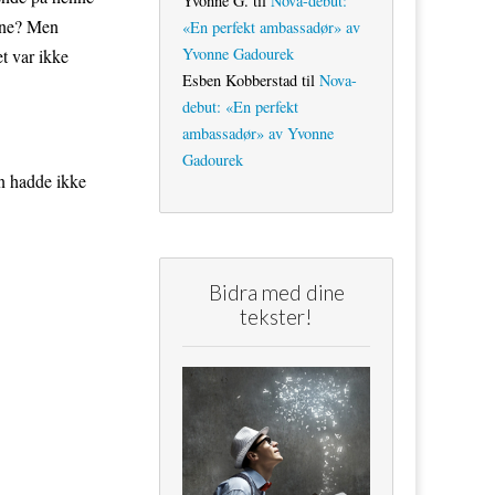
Yvonne G.
til
Nova-debut:
enne? Men
«En perfekt ambassadør» av
Yvonne Gadourek
t var ikke
Esben Kobberstad
til
Nova-
debut: «En perfekt
ambassadør» av Yvonne
Gadourek
un hadde ikke
Bidra med dine
tekster!