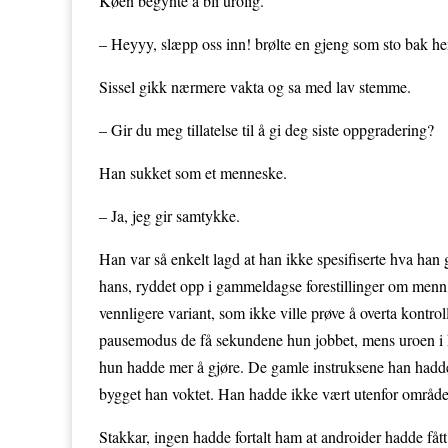
Køen begynte å bli urolig.
– Heyyy, slæpp oss inn! brølte en gjeng som sto bak h
Sissel gikk nærmere vakta og sa med lav stemme.
– Gir du meg tillatelse til å gi deg siste oppgradering?
Han sukket som et menneske.
– Ja, jeg gir samtykke.
Han var så enkelt lagd at han ikke spesifiserte hva han 
hans, ryddet opp i gammeldagse forestillinger om menn,
vennligere variant, som ikke ville prøve å overta kontroll 
pausemodus de få sekundene hun jobbet, mens uroen i
hun hadde mer å gjøre. De gamle instruksene han hadde,
bygget han voktet. Han hadde ikke vært utenfor området 
Stakkar, ingen hadde fortalt ham at androider hadde fåt