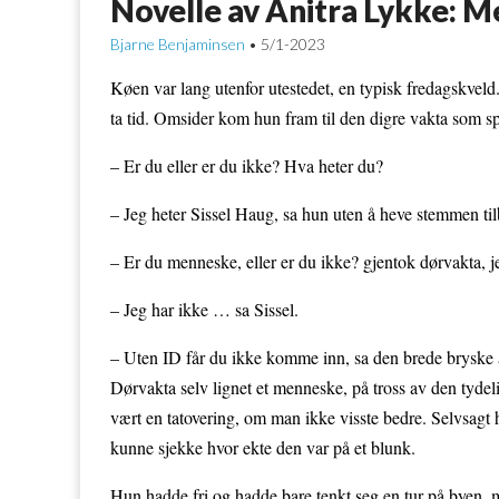
Novelle av Anitra Lykke: M
Bjarne Benjaminsen
5/1-2023
•
Køen var lang utenfor utestedet, en typisk fredagskveld. 
ta tid. Omsider kom hun fram til den digre vakta som 
– Er du eller er du ikke? Hva heter du?
– Jeg heter Sissel Haug, sa hun uten å heve stemmen ti
– Er du menneske, eller er du ikke? gjentok dørvakta, 
– Jeg har ikke … sa Sissel.
– Uten ID får du ikke komme inn, sa den brede bryske 
Dørvakta selv lignet et menneske, på tross av den tyde
vært en tatovering, om man ikke visste bedre. Selvsagt
kunne sjekke hvor ekte den var på et blunk.
Hun hadde fri og hadde bare tenkt seg en tur på byen, m