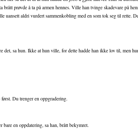
ta brått prøvde å ta på armen hennes. Ville han tvinge skadevare på h
e uansett aldri vurdert sammenkobling med en som tok seg til rette. De
 det, sa hun. Ikke at hun ville, for dette hadde han ikke lov til, men h
 først. Du trenger en oppgradering.
er bare en oppdatering, sa han, brått bekymret.