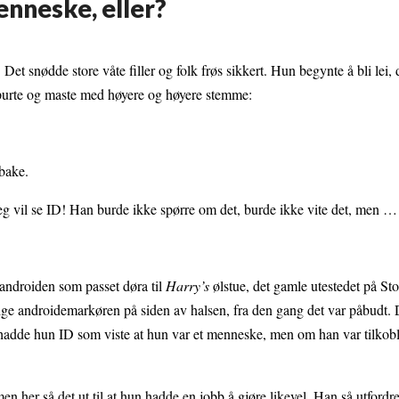
enneske, eller?
Det snødde store våte filler og folk frøs sikkert. Hun begynte å bli lei, 
spurte og maste med høyere og høyere stemme:
lbake.
jeg vil se ID! Han burde ikke spørre om det, burde ikke vite det, men …
androiden som passet døra til
Harry’s
ølstue, det gamle utestedet på Sto
lige androidemarkøren på siden av halsen, fra den gang det var påbudt.
 hadde hun ID som viste at hun var et menneske, men om han var tilkoble
en her så det ut til at hun hadde en jobb å gjøre likevel. Han så utford