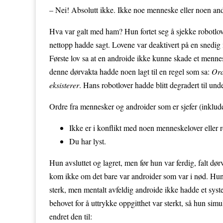
– Nei! Absolutt ikke. Ikke noe menneske eller noen an
Hva var galt med ham? Hun fortet seg å sjekke robotlove
nettopp hadde sagt. Lovene var deaktivert på en snedig m
Første lov sa at en androide ikke kunne skade et menn
denne dørvakta hadde noen lagt til en regel som sa:
Ord
eksisterer
. Hans robotlover hadde blitt degradert til und
Ordre fra mennesker og androider som er sjefer (inklud
Ikke er i konflikt med noen menneskelover eller r
Du har lyst.
Hun avsluttet og lagret, men før hun var ferdig, falt dør
kom ikke om det bare var androider som var i nød. Hun m
sterk, men mentalt avfeldig androide ikke hadde et syst
behovet for å uttrykke oppgitthet var sterkt, så hun sim
endret den til: