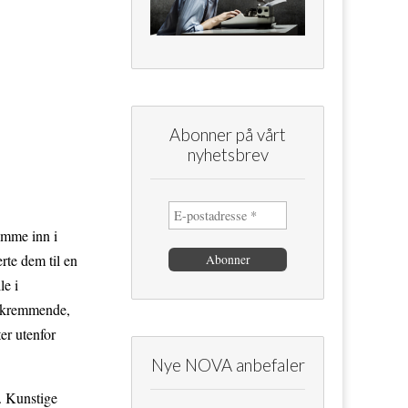
Abonner på vårt
nyhetsbrev
rømme inn i
rte dem til en
le i
 skremmende,
er utenfor
Nye NOVA anbefaler
. Kunstige