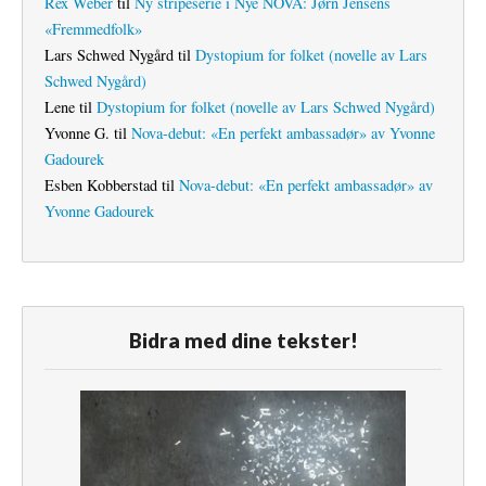
Rex Weber
til
Ny stripeserie i Nye NOVA: Jørn Jensens
«Fremmedfolk»
Lars Schwed Nygård
til
Dystopium for folket (novelle av Lars
Schwed Nygård)
Lene
til
Dystopium for folket (novelle av Lars Schwed Nygård)
Yvonne G.
til
Nova-debut: «En perfekt ambassadør» av Yvonne
Gadourek
Esben Kobberstad
til
Nova-debut: «En perfekt ambassadør» av
Yvonne Gadourek
Bidra med dine tekster!