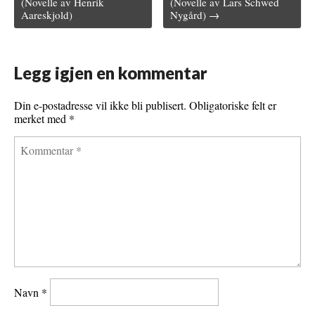
(Novelle av Henrik
(Novelle av Lars Schwed
Aareskjold)
Nygård) →
b
t
l
e
l
o
e
r
r
o
r
e
Legg igjen en kommentar
k
s
Din e-postadresse vil ikke bli publisert.
Obligatoriske felt er
t
merket med
*
Navn
*