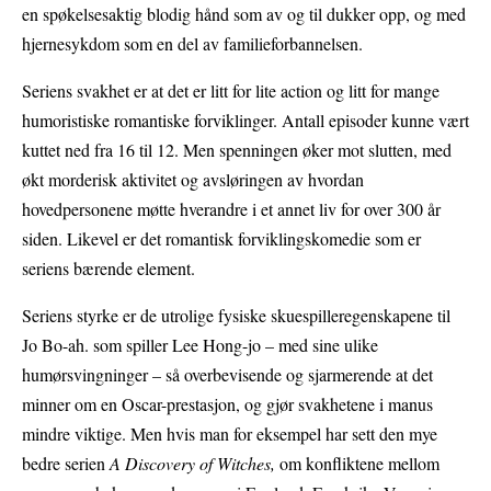
en spøkelsesaktig blodig hånd som av og til dukker opp, og med
hjernesykdom som en del av familieforbannelsen.
Seriens svakhet er at det er litt for lite action og litt for mange
humoristiske romantiske forviklinger. Antall episoder kunne vært
kuttet ned fra 16 til 12. Men spenningen øker mot slutten, med
økt morderisk aktivitet og avsløringen av hvordan
hovedpersonene møtte hverandre i et annet liv for over 300 år
siden. Likevel er det romantisk forviklingskomedie som er
seriens bærende element.
Seriens styrke er de utrolige fysiske skuespilleregenskapene til
Jo Bo-ah. som spiller Lee Hong-jo – med sine ulike
humørsvingninger – så overbevisende og sjarmerende at det
minner om en Oscar-prestasjon, og gjør svakhetene i manus
mindre viktige. Men hvis man for eksempel har sett den mye
bedre serien
A Discovery of Witches,
om konfliktene mellom