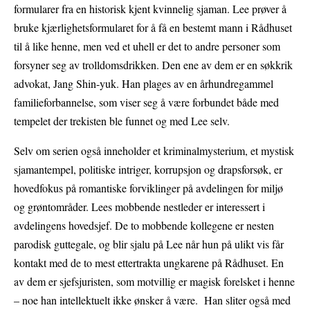
formularer fra en historisk kjent kvinnelig sjaman. Lee prøver å
bruke kjærlighetsformularet for å få en bestemt mann i Rådhuset
til å like henne, men ved et uhell er det to andre personer som
forsyner seg av trolldomsdrikken. Den ene av dem er en søkkrik
advokat, Jang Shin-yuk. Han plages av en århundregammel
familieforbannelse, som viser seg å være forbundet både med
tempelet der trekisten ble funnet og med Lee selv.
Selv om serien også inneholder et kriminalmysterium, et mystisk
sjamantempel, politiske intriger, korrupsjon og drapsforsøk, er
hovedfokus på romantiske forviklinger på avdelingen for miljø
og grøntområder. Lees mobbende nestleder er interessert i
avdelingens hovedsjef. De to mobbende kollegene er nesten
parodisk guttegale, og blir sjalu på Lee når hun på ulikt vis får
kontakt med de to mest ettertrakta ungkarene på Rådhuset. En
av dem er sjefsjuristen, som motvillig er magisk forelsket i henne
– noe han intellektuelt ikke ønsker å være. Han sliter også med