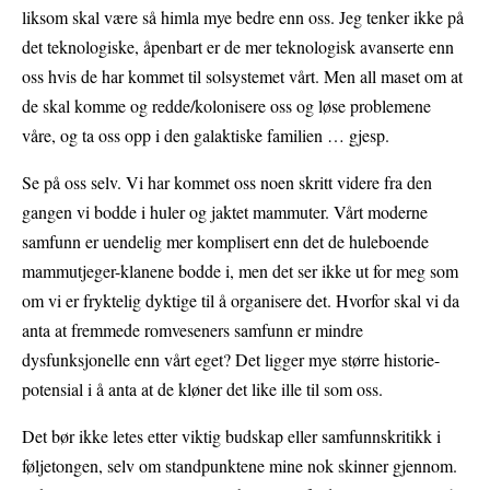
liksom skal være så himla mye bedre enn oss. Jeg tenker ikke på
det teknologiske, åpenbart er de mer teknologisk avanserte enn
oss hvis de har kommet til solsystemet vårt. Men all maset om at
de skal komme og redde/kolonisere oss og løse problemene
våre, og ta oss opp i den galaktiske familien … gjesp.
Se på oss selv. Vi har kommet oss noen skritt videre fra den
gangen vi bodde i huler og jaktet mammuter. Vårt moderne
samfunn er uendelig mer komplisert enn det de huleboende
mammutjeger-klanene bodde i, men det ser ikke ut for meg som
om vi er fryktelig dyktige til å organisere det. Hvorfor skal vi da
anta at fremmede romveseners samfunn er mindre
dysfunksjonelle enn vårt eget? Det ligger mye større historie-
potensial i å anta at de kløner det like ille til som oss.
Det bør ikke letes etter viktig budskap eller samfunnskritikk i
føljetongen, selv om standpunktene mine nok skinner gjennom.