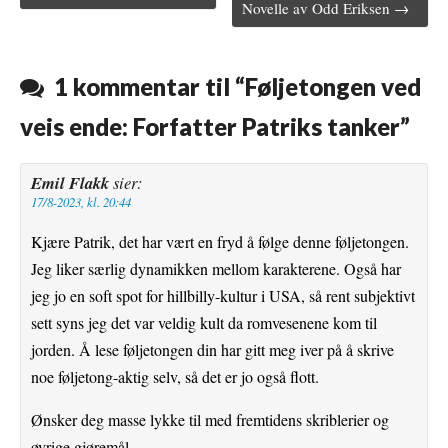
Novelle av Odd Eriksen →
b
t
l
e
l
o
e
r
r
o
r
e
1 kommentar til “
Føljetongen ved
k
s
veis ende: Forfatter Patriks tanker
”
t
Emil Flakk
sier:
17/8-2023, kl. 20:44
Kjære Patrik, det har vært en fryd å følge denne føljetongen.
Jeg liker særlig dynamikken mellom karakterene. Også har
jeg jo en soft spot for hillbilly-kultur i USA, så rent subjektivt
sett syns jeg det var veldig kult da romvesenene kom til
jorden. Å lese føljetongen din har gitt meg iver på å skrive
noe føljetong-aktig selv, så det er jo også flott.
Ønsker deg masse lykke til med fremtidens skriblerier og
øvrige gjøremål.