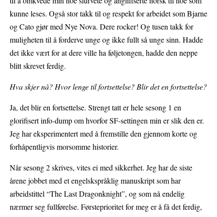
til å omkvede min noe slurvete og anglifiserte norsk til noe som
kunne leses. Også stor takk til og respekt for arbeidet som Bjarne
og Cato gjør med Nye Nova. Dere rocker! Og tusen takk for
muligheten til å forderve unge og ikke fullt så unge sinn. Hadde
det ikke vært for at dere ville ha føljetongen, hadde den neppe
blitt skrevet ferdig.
Hva skjer nå? Hvor lenge til fortsettelse? Blir det en fortsettelse?
Ja, det blir en fortsettelse. Strengt tatt er hele sesong 1 en
glorifisert info-dump om hvorfor SF-settingen min er slik den er.
Jeg har eksperimentert med å fremstille den gjennom korte og
forhåpentligvis morsomme historier.
Når sesong 2 skrives, vites ei med sikkerhet. Jeg har de siste
årene jobbet med et engelskspråklig manuskript som har
arbeidstittel “The Last Dragonknight”, og som nå endelig
nærmer seg fullførelse. Førsteprioritet for meg er å få det ferdig,