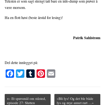
Teksten er som sagt strengt tatt bare en info-dump som prøver å
være morsom.
Ha en flott høst (beste årstid for lesing)!
Patrik Sahlstrøm
Del dette innlegget på:
F
T
T
P
E
a
w
u
i
m
c
i
m
n
a
← Et spørsmål om ståsted,
«Bli lys! Og det ble både
e
t
b
t
i
Post navigation
episode 27: Slutten
lys og mye annet rart …»