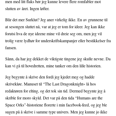
men med litt flaks bør jeg kunne levere flere romfabler mot
slutten av året. Ingen løfter.
Blir det mer Surklut? Jeg aner virkelig ikke. En av grunnene til
at sesongen sluttet nå, var at jeg er tom for ideer. Jeg kan ikke
forutsi hva de nye ideene mine vil dreie seg om, men jeg vil
trolig være lydhør for underskriftskampanjer eller bestikkelser fra
fansen.
Sånn, da har jeg dekket de viktigste tingene jeg skulle nevne. Da
kan vi gå til hovedretten, mine tanker om den lille historien.
Jeg begynte å skrive den fordi jeg kjedet meg og hadde
skrivekløe. Manuset til “The Last Dragonknight» lå hos
redaktøren for elting, og det tok sin tid. Dermed begynte jeg å
skrible for moro skyld. Det var på den tida “Humans are the
Space Orks”-historiene florerte i min facebook-feed, og jeg ble
sugen på å skrive i samme type univers. Men jeg kunne jo ikke