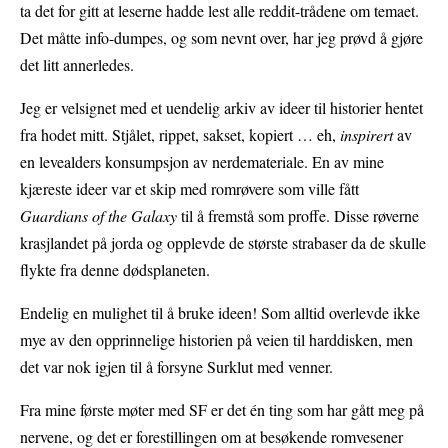
ta det for gitt at leserne hadde lest alle reddit-trådene om temaet.
Det måtte info-dumpes, og som nevnt over, har jeg prøvd å gjøre
det litt annerledes.
Jeg er velsignet med et uendelig arkiv av ideer til historier hentet
fra hodet mitt. Stjålet, rippet, sakset, kopiert … eh,
inspirert
av
en levealders konsumpsjon av nerdemateriale. En av mine
kjæreste ideer var et skip med romrøvere som ville fått
Guardians of the Galaxy
til å fremstå som proffe. Disse røverne
krasjlandet på jorda og opplevde de største strabaser da de skulle
flykte fra denne dødsplaneten.
Endelig en mulighet til å bruke ideen! Som alltid overlevde ikke
mye av den opprinnelige historien på veien til harddisken, men
det var nok igjen til å forsyne Surklut med venner.
Fra mine første møter med SF er det én ting som har gått meg på
nervene, og det er forestillingen om at besøkende romvesener