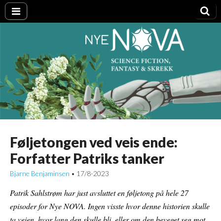
Nye NOVA
Føljetongen ved veis ende:
Forfatter Patriks tanker
Bjarne Benjaminsen
17/8-2023
•
Patrik Sahlstrøm har just avsluttet en føljetong på hele 27
episoder for Nye NOVA. Ingen visste hvor denne historien skulle
ta veien, hvor lang den skulle bli, eller om den beveget seg mot