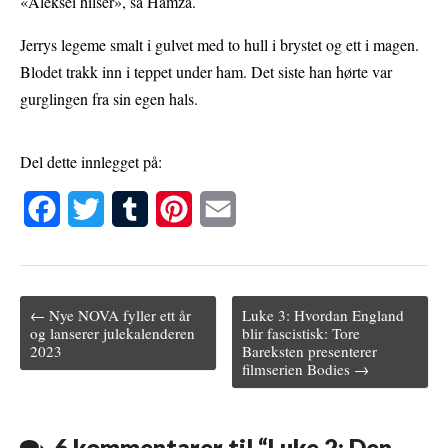
«Aleksei hilser», sa Hamza.
Jerrys legeme smalt i gulvet med to hull i brystet og ett i magen.
Blodet trakk inn i teppet under ham. Det siste han hørte var
gurglingen fra sin egen hals.
Del dette innlegget på:
F
T
T
P
E
a
w
u
i
m
c
i
m
n
a
← Nye NOVA fyller ett år
Luke 3: Hvordan England
e
t
b
t
i
Post navigation
og lanserer julekalenderen
blir fascistisk: Tore
2023
Bareksten presenterer
b
t
l
e
l
filmserien Bodies →
o
e
r
r
o
r
e
6 kommentarer til “
Luke 2: Den