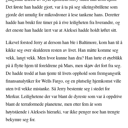
Det første han hadde gjort, var å ta på seg sikringsbrillene som
gjorde det umulig for mikrodroner å lese tankene hans. Deretter
hadde han brukt fire timer på å rive leiligheten fra hverandre, og
det eneste han hadde lært var at Aleksei hadde holdt løftet sitt.
Likevel forstod Jerry at dersom han ble i Baltimore, kom han til å
kikke seg over skulderen resten av livet.
Han måtte komme seg
vekk, langt vekk. Men hvor kunne han dra?
Han lurte et øyeblikk
på å flytte hjem til foreldrene på Mars, men skjøv det fort fra seg.
De hadde trodd at han tjente til livets opphold som fremgangsrik
finansanalytiker for Wells Fargo, og en plutselig hjemkomst ville
uten tvil vekke mistanke. Så Jerry bestemte seg i stedet for
Merkur. Leilighetene der var blant de dyreste som var å oppdrive
blant de terraformede planetene, men etter fem år som
høytstående i Alekseis hierarki, var ikke penger noe han trengte
bekymre seg for.