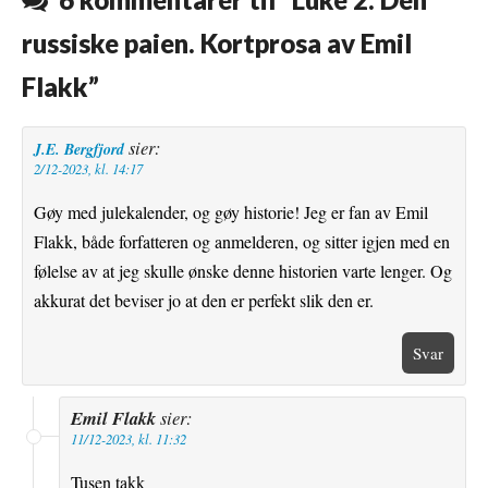
k
s
russiske paien. Kortprosa av Emil
t
Flakk
”
sier:
J.E. Bergfjord
2/12-2023, kl. 14:17
Gøy med julekalender, og gøy historie! Jeg er fan av Emil
Flakk, både forfatteren og anmelderen, og sitter igjen med en
følelse av at jeg skulle ønske denne historien varte lenger. Og
akkurat det beviser jo at den er perfekt slik den er.
Svar
Emil Flakk
sier:
11/12-2023, kl. 11:32
Tusen takk