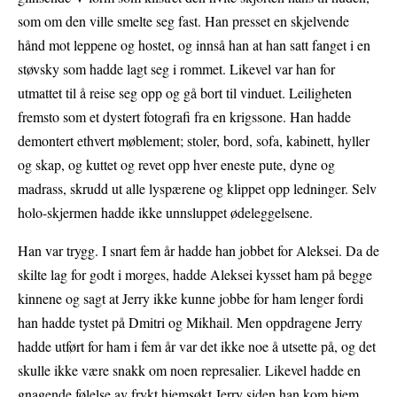
som om den ville smelte seg fast. Han presset en skjelvende
hånd mot leppene og hostet, og innså han at han satt fanget i en
støvsky som hadde lagt seg i rommet. Likevel var han for
utmattet til å reise seg opp og gå bort til vinduet. Leiligheten
fremsto som et dystert fotografi fra en krigssone.
Han hadde
demontert ethvert møblement; stoler, bord, sofa, kabinett, hyller
og skap, og kuttet og revet opp hver eneste pute, dyne og
madrass, skrudd ut alle lyspærene og klippet opp ledninger.
Selv
holo-skjermen hadde ikke unnsluppet ødeleggelsene.
Han var trygg. I snart fem år hadde han jobbet for Aleksei. Da de
skilte lag for godt i morges, hadde Aleksei kysset ham på begge
kinnene og sagt at Jerry ikke kunne jobbe for ham lenger fordi
han hadde tystet på Dmitri og Mikhail. Men oppdragene Jerry
hadde utført for ham i fem år var det ikke noe å utsette på, og det
skulle ikke være snakk om noen represalier.
Likevel hadde en
gnagende følelse av frykt hjemsøkt Jerry siden han kom hjem.