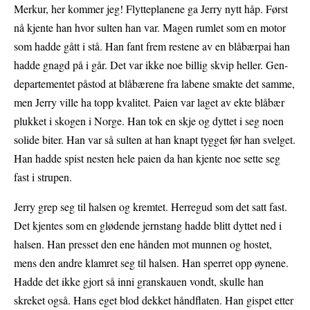
Merkur, her kommer jeg! Flytteplanene ga Jerry nytt håp. Først
nå kjente han hvor sulten han var.
Magen rumlet som en motor
som hadde gått i stå
. Han fant frem restene av en blåbærpai
han
hadde gnagd på i går
. Det var ikke noe billig skvip heller. Gen-
departementet påstod at blåbærene fra labene smakte det samme,
men Jerry ville ha topp kvalitet. Paien var laget av ekte blåbær
plukket i skogen i Norge. Han tok en skje og dyttet i seg noen
solide biter. Han var så sulten at han knapt tygget før han svelget.
Han hadde spist nesten hele paien da han kjente noe sette seg
fast i strupen.
Jerry grep seg til halsen og kremtet. Herregud som det satt fast
.
Det kjentes som en glødende jernstang hadde blitt dyttet ned i
halsen. Han presset den ene hånden mot munnen og hostet,
mens den andre klamret seg til halsen.
Han sperret opp øynene.
Hadde det ikke gjort så inni granskauen vondt, skulle han
skreket også. Hans eget blod dekket håndflaten. Han gispet etter