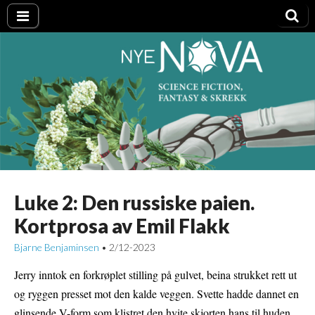
Nye NOVA
Luke 2: Den russiske paien.
Kortprosa av Emil Flakk
Bjarne Benjaminsen
2/12-2023
•
Jerry inntok en forkrøplet stilling på gulvet, beina strukket rett ut
og ryggen presset mot den kalde veggen. Svette hadde dannet en
glinsende V-form som klistret den hvite skjorten hans til huden,