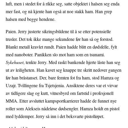
luft, men i stedet for å rikke seg, satte objektet i halsen seg enda
mer fast,
og nå kjente han også at noe stakk ham
. Han grep
halsen med begge hendene.
Paien
. Jerry justerte sikringsbildene til å se etter potensielle
trusler. Det tok ikke mange sekundene før han så og forstod
.
Blankt metall kravlet rundt. Paien hadde blitt en dødsfelle, fylt
med nanoboter
. Panikken slo mot ham som en tsunami.
Sykehuset
, tenkte Jerry.
Med raskt bankende hjerte låste han seg
ut av leiligheten
. Han kavet seg knappe tre skritt nedover gangen
før han bråstanset. Der, bare femten fot fra ham, stod Hamza og
Uzajr. Tvillingene fra Tsjetsjenia.
Ansiktene deres var et virvar
av tidligere slag og kutt, vitnesbyrd om fartstid i profesjonell
MMA. Etter avsluttet kampsportkarrierer hadde de funnet nye
roller som Alekseis nådeløse dødsengler. Hamza holdt en pistol
med lyddemper
. Jerry så inn i det beksvarte pistolløpet.