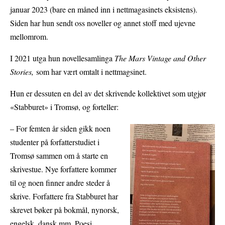
januar 2023 (bare en måned inn i nettmagasinets eksistens).
Siden har hun sendt oss noveller og annet stoff med ujevne
mellomrom.
I 2021 utga hun novellesamlinga
The Mars Vintage and Other
Stories,
som har vært omtalt i nettmagsinet.
Hun er dessuten en del av det skrivende kollektivet som utgjør
«Stabburet» i Tromsø, og forteller:
– For femten år siden gikk noen
studenter på forfatterstudiet i
Tromsø sammen om å starte en
skrivestue. Nye forfattere kommer
til og noen finner andre steder å
skrive. Forfattere fra Stabburet har
skrevet bøker på bokmål, nynorsk,
engelsk, dansk mm. Poesi,