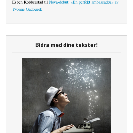
Esben Kobberstad
til
Nova-debut: «En perfekt ambassadør» av
Yvonne Gadourek
Bidra med dine tekster!