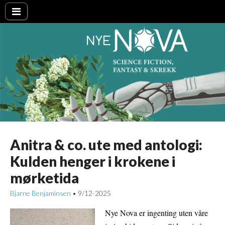
Nye NOVA
Anitra & co. ute med antologi:
Kulden henger i krokene i
mørketida
Bjarne Benjaminsen
9/12-2025
•
Nye Nova er ingenting uten våre