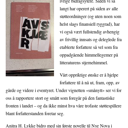
ivrige bidragsytere. Siden vi så
langt har operert på siden av alle
støtteordninger (og uten noen som
helst slags finansiell ryggrad), har
vi også vært fullstendig avhengig
av frivillig innsats og deleglede fra
etablerte forfattere så vel som fra
oppadgående himmellegemer på
litteraturens stjernehimmel.
Vårt oppriktige ønske er å hjelpe
forfattere til å nå ut, fram, opp, av
gårde og videre i eventyret. Under vignetten «smånytt» ser vi for
oss å rapportere stort og smått som foregår på den fantastiske
fronten i landet – og da ikke minst hva våre trofaste støttespillere
blant forfatterstanden foretar seg.
Anitra H. Lykke bidro med sin første novelle til Nye Nova i