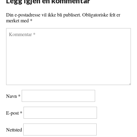
Legg igjen en kommentar
k
s
t
Din e-postadresse vil ikke bli publisert.
Obligatoriske felt er
merket med
*
Navn
*
E-post
*
Nettsted