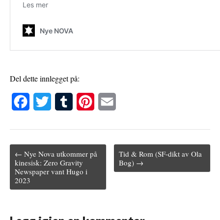
Del dette innlegget på:
F
T
T
P
E
a
w
u
i
m
c
i
m
n
a
← Nye Nova utkommer på
Tid & Rom (SF-dikt av Ola
e
t
b
t
i
Post navigation
kinesisk: Zero Gravity
Bog) →
Newspaper vant Hugo i
b
t
l
e
l
2023
o
e
r
r
o
r
e