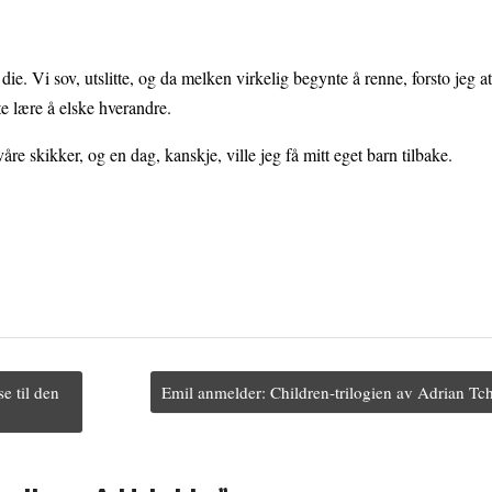
die. Vi sov, utslitte, og da melken virkelig begynte å renne, forsto jeg a
te lære å elske hverandre.
e skikker, og en dag, kanskje, ville jeg få mitt eget barn tilbake.
e til den
Emil anmelder: Children-trilogien av Adrian T