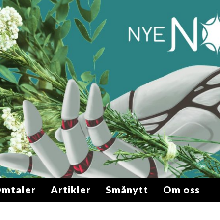
mtaler
Artikler
Smånytt
Om oss