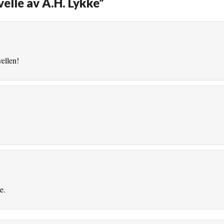
velle av A.H. Lykke
”
ellen!
e.