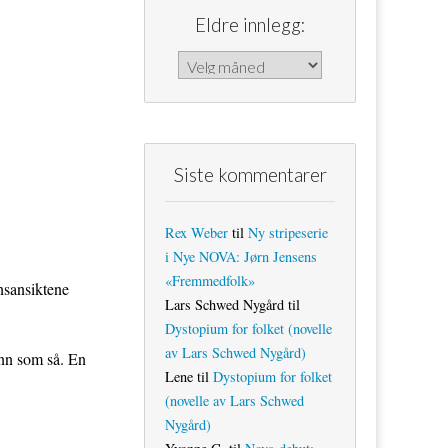
Eldre innlegg:
Eldre innlegg:
Siste kommentarer
Rex Weber
til
Ny stripeserie
i Nye NOVA: Jørn Jensens
«Fremmedfolk»
nsansiktene
Lars Schwed Nygård
til
Dystopium for folket (novelle
av Lars Schwed Nygård)
enn som så. En
Lene
til
Dystopium for folket
(novelle av Lars Schwed
Nygård)