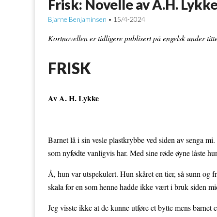
Frisk: Novelle av A.H. Lykk
Bjarne Benjaminsen
15/4-2024
•
Kortnovellen er tidligere publisert på engelsk under ti
FRISK
Av A. H. Lykke
Barnet lå i sin vesle plastkrybbe ved siden av senga mi
som nyfødte vanligvis har. Med sine røde øyne låste hun b
Å, hun var utspekulert. Hun skåret en tier, så sunn og
skala for en som henne hadde ikke vært i bruk siden m
Jeg visste ikke at de kunne utføre et bytte mens barnet 