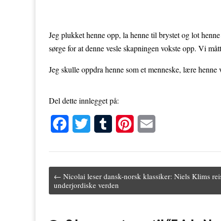
Jeg plukket henne opp, la henne til brystet og lot henne 
sørge for at denne vesle skapningen vokste opp. Vi måt
Jeg skulle oppdra henne som et menneske, lære henne vår
Del dette innlegget på:
F
T
T
P
E
a
w
u
i
m
c
i
m
n
a
← Nicolai leser dansk-norsk klassiker: Niels Klims reis
e
t
b
t
i
Post navigation
underjordiske verden
b
t
l
e
l
o
e
r
r