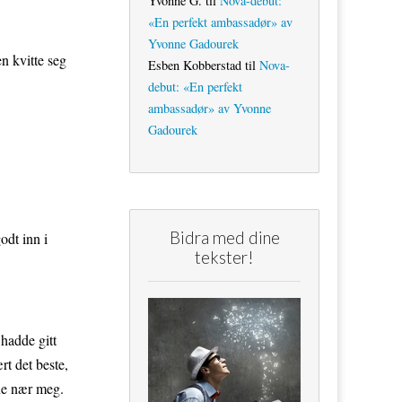
Yvonne G.
til
Nova-debut:
«En perfekt ambassadør» av
Yvonne Gadourek
en kvitte seg
Esben Kobberstad
til
Nova-
debut: «En perfekt
ambassadør» av Yvonne
Gadourek
Bidra med dine
odt inn i
tekster!
hadde gitt
rt det beste,
ne nær meg.