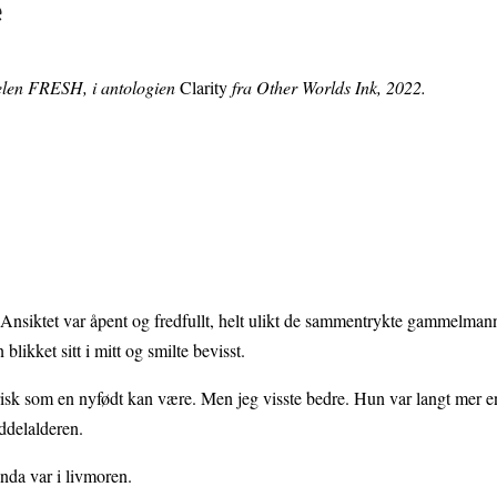
e
ttelen FRESH, i antologien
Clarity
fra Other Worlds Ink, 2022.
. Ansiktet var åpent og fredfullt, helt ulikt de sammentrykte gammelman
likket sitt i mitt og smilte bevisst.
 frisk som en nyfødt kan være. Men jeg visste bedre. Hun var langt mer 
iddelalderen.
enda var i livmoren.