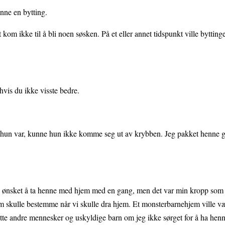
enne en bytting.
t kom ikke til å bli noen søsken. På et eller annet tidspunkt ville bytting
hvis du ikke visste bedre.
 hun var, kunne hun ikke komme seg ut av krybben. Jeg pakket henne g
, ønsket å ta henne med hjem med en gang, men det var min kropp som 
som skulle bestemme når vi skulle dra hjem. Et monsterbarnehjem ville væ
ytte andre mennesker og uskyldige barn om jeg ikke sørget for å ha hen