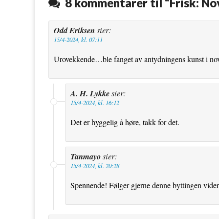
8 kommentarer til “
Frisk: No
o
r
e
k
s
Odd Eriksen
sier:
15/4-2024, kl. 07:11
t
Urovekkende…ble fanget av antydningens kunst i nov
A. H. Lykke
sier:
15/4-2024, kl. 16:12
Det er hyggelig å høre, takk for det.
Tanmayo
sier:
15/4-2024, kl. 20:28
Spennende! Følger gjerne denne byttingen vider