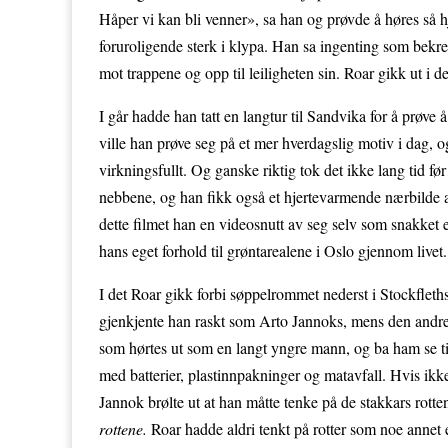
Håper vi kan bli venner», sa han og prøvde å høres så 
foruroligende sterk i klypa. Han sa ingenting som bekr
mot trappene og opp til leiligheten sin. Roar gikk ut i d
I går hadde han tatt en langtur til Sandvika for å prøve
ville han prøve seg på et mer hverdagslig motiv i dag, o
virkningsfullt. Og ganske riktig tok det ikke lang tid f
nebbene, og han fikk også et hjertevarmende nærbild
dette filmet han en videosnutt av seg selv som snakket 
hans eget forhold til grøntarealene i Oslo gjennom liv
I det Roar gikk forbi søppelrommet nederst i Stockflet
gjenkjente han raskt som Arto Jannoks, mens den andre ik
som hørtes ut som en langt yngre mann, og ba ham se ti
med batterier, plastinnpakninger og matavfall. Hvis ikke
Jannok brølte ut at han måtte tenke på de stakkars rotte
rottene.
Roar hadde aldri tenkt på rotter som noe annet