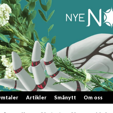
mtaler
Artikler
Smånytt
Om oss