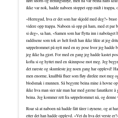
iført shorts og treningstrøye, men nå var beina hans kraf
ikke var nok, hadde naboen stoppet opp midt i trappa, o
«Herregud, hva er det som har skjedd med deg?» brast de
videre opp trappa. Naboen så opp på ham, med et par bl
si deg», sa han, «Samen som har flytta inn i nabolaget h
raddisene som tok av helt fordi han ikke likte at jeg drit
søppelrommet på nytt med en ny pose hvor jeg hadde bla
jeg ikke ha gjort. For med en gang jeg hadde kastet po
kofta si og hyttet med en skinnpose mot meg. Jeg begyn
det rareste og skumleste jeg noen gang har opplevd! Han
men enorme, knallblå fluer som fløy direkte mot meg og
blodsmak i munnen. Så begynte beina mine å hovne opp o
ikke hva man sier når man har med gærne fanatikere å gjø
beina. Jeg kommer rett fra søppelrommet nå, og denne v
Roar så at naboen nå hadde fått tårer i øynene, og at han
etter det han hadde opplevd. «Vet du hva det verste er?