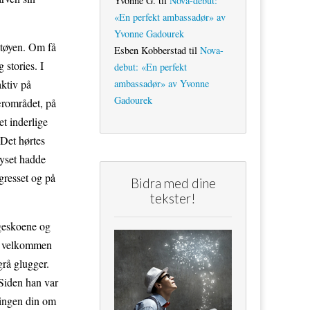
Yvonne G.
til
Nova-debut:
«En perfekt ambassadør» av
Yvonne Gadourek
 støyen. Om få
Esben Kobberstad
til
Nova-
 stories. I
debut: «En perfekt
ambassadør» av Yvonne
aktiv på
Gadourek
ærområdet, på
t inderlige
 Det hørtes
lyset hadde
 gresset og på
Bidra med dine
tekster!
oggeskoene og
ok velkommen
grå glugger.
 Siden han var
kingen din om