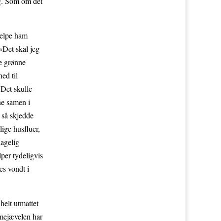
lig. Som om det
jelpe ham
«Det skal jeg
te grønne
ned til
 Det skulle
ne samen i
 så skjedde
ige husfluer,
hagelig
per tydeligvis
es vondt i
helt utmattet
amejævelen har