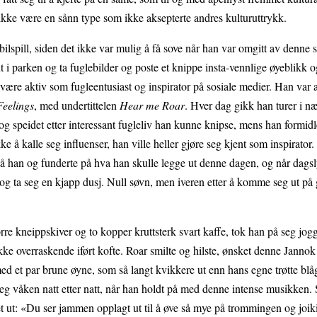
 ikke være en sånn type som ikke aksepterte andres kulturuttrykk.
obilspill, siden det ikke var mulig å få sove når han var omgitt av denne
 i parken og ta fuglebilder og poste et knippe insta-vennlige øyeblikk og
være aktiv som fugleentusiast og inspirator på sosiale medier. Han var 
Feelings
, med undertittelen
Hear me Roar
. Hver dag gikk han turer i n
speidet etter interessant fugleliv han kunne knipse, mens han formidle
e å kalle seg influenser, han ville heller gjøre seg kjent som inspirator.
å han og funderte på hva han skulle legge ut denne dagen, og når dags
opp og ta seg en kjapp dusj. Null søvn, men iveren etter å komme seg ut på
r tørre kneippskiver og to kopper kruttsterk svart kaffe, tok han på seg j
ikke overraskende iført kofte. Roar smilte og hilste, ønsket denne Jann
d et par brune øyne, som så langt kvikkere ut enn hans egne trøtte blå
seg våken natt etter natt, når han holdt på med denne intense musikken.
pet ut: «Du ser jammen opplagt ut til å øve så mye på trommingen og joi