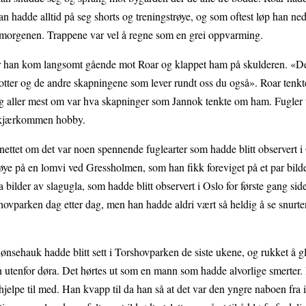
 han hadde alltid på seg shorts og treningstrøye, og som oftest løp han ne
 om morgenen. Trappene var vel å regne som en grei oppvarming.
ør han kom langsomt gående mot Roar og klappet ham på skulderen. «Det
ter og de andre skapningene som lever rundt oss du også». Roar tenkte
eg aller mest om var hva skapninger som Jannok tenkte om ham. Fugler va
en kjærkommen hobby.
ettet om det var noen spennende fuglearter som hadde blitt observert i
øye på en lomvi ved Gressholmen, som han fikk foreviget på et par bilder
 bilder av slagugla, som hadde blitt observert i Oslo for første gang side
ovparken dag etter dag, men han hadde aldri vært så heldig å se snurt
ønsehauk hadde blitt sett i Torshovparken de siste ukene, og rukket å g
en utenfor døra. Det hørtes ut som en mann som hadde alvorlige smerter.
jelpe til med. Han kvapp til da han så at det var den yngre naboen fra i s