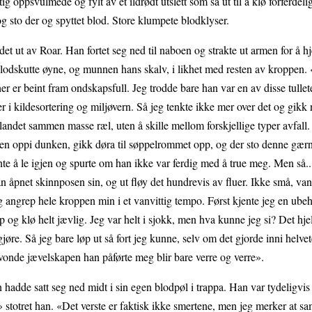
tig oppsvulmede og fylt av et ildrødt utslett som så ut til å klø forferde
g sto der og spyttet blod. Store klumpete blodklyser.
t ut av Roar. Han fortet seg ned til naboen og strakte ut armen for å h
odskutte øyne, og munnen hans skalv, i likhet med resten av kroppen. 
er er beint fram ondskapsfull. Jeg trodde bare han var en av disse tulle
er i kildesortering og miljøvern. Så jeg tenkte ikke mer over det og gikk 
ndet sammen masse ræl, uten å skille mellom forskjellige typer avfall.
sen oppi dunken, gikk døra til søppelrommet opp, og der sto denne gær
te å le igjen og spurte om han ikke var ferdig med å true meg. Men så..
 åpnet skinnposen sin, og ut fløy det hundrevis av fluer. Ikke små, vanl
 angrep hele kroppen min i et vanvittig tempo. Først kjente jeg en ube
g klø helt jævlig. Jeg var helt i sjokk, men hva kunne jeg si? Det hjel
re. Så jeg bare løp ut så fort jeg kunne, selv om det gjorde inni helvet
onde jævelskapen han påførte meg blir bare verre og verre».
 hadde satt seg ned midt i sin egen blodpøl i trappa. Han var tydeligvis 
» stotret han. «Det verste er faktisk ikke smertene, men jeg merker at s