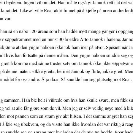
 i bydelen. Ingen tvil om det. Han måtte også gi Jannok rett i at det var
 akkurat det. Likevel ville Roar aldri funnet på å kjefte på noen andre ford
an var.
a han så en nabo i 20-årene som han hadde møtt mange ganger i oppgang
t av søppelrommet med en minst 30 år eldre Arto Jannok i hælene. Jann
skjønne at den yngre naboen ikke tok ham mer på alvor. Spesielt når J
ndt hvis han fortsatte på denne måten. Den yngre naboen snudde seg og 
ar greit å komme med sånne trusler selv om Jannok ikke likte søppelvane
å denne måten. «Ikke greit», hermet Jannok og flirte, «ikke greit. Men 
rområdet for oss andre. Å ja da.». Så snudde han seg plutselig mot Roar
g sammen. Han ble helt i villrede om hva han skulle svare, men fikk 
jeg vel at alle får gjøre som de vil. Men jeg er selv veldig nøye med å kil
nden mot pannen som en stram giv akt-hilsen. I det samme angret han seg
il å føle seg ubekvem, og da visste han ikke hvordan det var riktig å rea
 han snudde seg og sprang mot bygården der de alle tre bodde. Roar had