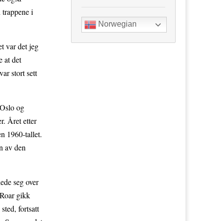
d trappene i
Norwegian
 var det jeg
 at det
r stort sett
 Oslo og
. Året etter
n 1960-tallet.
en av den
lede seg over
 Roar gikk
ted, fortsatt