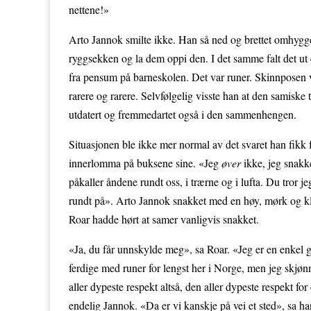
nettene!»
Arto Jannok smilte ikke. Han så ned og brettet omhygge
ryggsekken og la dem oppi den. I det samme falt det u
fra pensum på barneskolen. Det var runer. Skinnposen 
rarere og rarere. Selvfølgelig visste han at den samiske
utdatert og fremmedartet også i den sammenhengen.
Situasjonen ble ikke mer normal av det svaret han fikk 
innerlomma på buksene sine. «Jeg
øver
ikke, jeg snakk
påkaller åndene rundt oss, i trærne og i lufta. Du tror j
rundt på». Arto Jannok snakket med en høy, mørk og kl
Roar hadde hørt at samer vanligvis snakket.
«Ja, du får unnskylde meg», sa Roar. «Jeg er en enkel g
ferdige med runer for lengst her i Norge, men jeg skjøn
aller dypeste respekt altså, den aller dypeste respekt fo
endelig Jannok. «Da er vi kanskje på vei et sted», sa ha