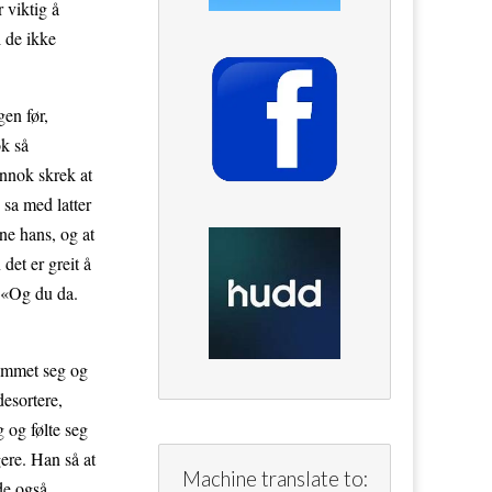
 viktig å
i de ikke
en før,
ok så
annok skrek at
sa med latter
ne hans, og at
det er greit å
. «Og du da.
summet seg og
desortere,
 og følte seg
gere. Han så at
Machine translate to:
de også