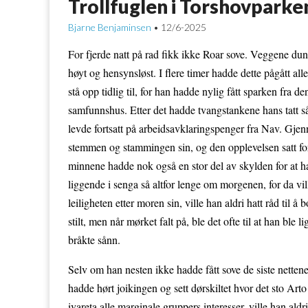
Trollfuglen i Torshovparke
Bjarne Benjaminsen
12/6-2025
•
For fjerde natt på rad fikk ikke Roar sove. Veggene dun
høyt og hensynsløst. I flere timer hadde dette pågått a
stå opp tidlig til, for han hadde nylig fått sparken fra
samfunnshus. Etter det hadde tvangstankene hans tatt så
levde fortsatt på arbeidsavklaringspenger fra Nav. Gj
stemmen og stammingen sin, og den opplevelsen satt fo
minnene hadde nok også en stor del av skylden for at han
liggende i senga så altfor lenge om morgenen, for da vi
leiligheten etter moren sin, ville han aldri hatt råd til 
stilt, men når mørket falt på, ble det ofte til at han bl
bråkte sånn.
Selv om han nesten ikke hadde fått sove de siste nettene
hadde hørt joikingen og sett dørskiltet hvor det sto Art
ivareta alle marginale gruppers interesser, ville han aldr