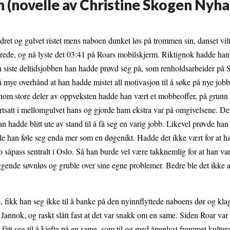
n (novelle av Christine Skogen Nyh
dret og gulvet ristet mens naboen dunket løs på trommen sin, danset vilt
llerede, og nå lyste det 03:41 på Roars mobilskjerm. Riktignok hadde han
 den siste deltidsjobben han hadde prøvd seg på, som renholdsarbeider på
 mye overhånd at han hadde mistet all motivasjon til å søke på nye jobb
ennom store deler av oppveksten hadde han vært et mobbeoffer, på grunn
rtsatt i mellomgulvet hans og gjorde ham ekstra var på omgivelsene. D
 hadde blitt ute av stand til å få seg en varig jobb. Likevel prøvde han 
lle han føle seg enda mer som en døgenikt. Hadde det ikke vært for at h
å bo såpass sentralt i Oslo. Så han burde vel være takknemlig for at han va
e liggende søvnløs og gruble over sine egne problemer. Bedre ble det ikke
, fikk han seg ikke til å banke på den nyinnflyttede naboens dør og klag
o Jannok, og raskt slått fast at det var snakk om en same. Siden Roar var 
i fått seg til å kjefte på en same, som til og med åpenlyst fremmet kultur