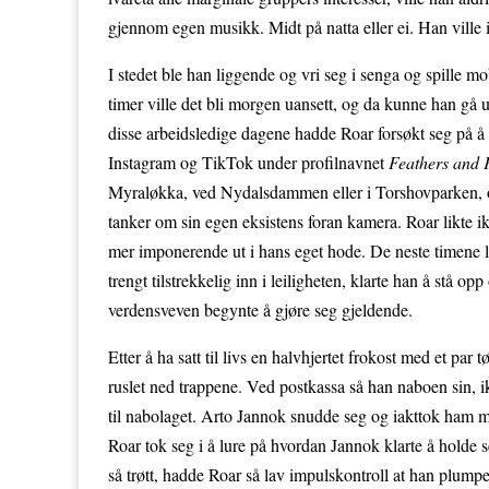
gjennom egen musikk. Midt på natta eller ei. Han ville
I stedet ble han liggende og vri seg i senga og spille m
timer ville det bli morgen uansett, og da kunne han gå ut
disse arbeidsledige dagene hadde Roar forsøkt seg på å 
Instagram og TikTok under profilnavnet
Feathers and 
Myraløkka, ved Nydalsdammen eller i Torshovparken, og 
tanker om sin egen eksistens foran kamera. Roar likte ikk
mer imponerende ut i hans eget hode. De neste timene l
trengt tilstrekkelig inn i leiligheten, klarte han å stå 
verdensveven begynte å gjøre seg gjeldende.
Etter å ha satt til livs en halvhjertet frokost med et pa
ruslet ned trappene. Ved postkassa så han naboen sin, 
til nabolaget. Arto Jannok snudde seg og iakttok ham me
Roar tok seg i å lure på hvordan Jannok klarte å holde 
så trøtt, hadde Roar så lav impulskontroll at han plum