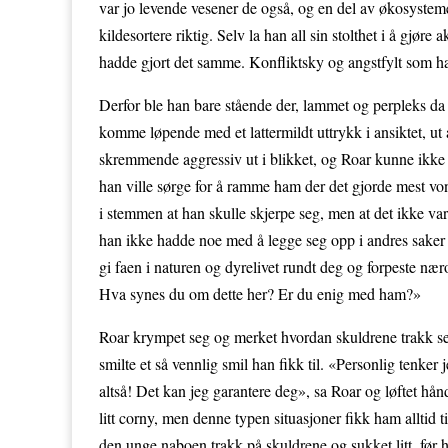
var jo levende vesener de også, og en del av økosystemet
kildesortere riktig. Selv la han all sin stolthet i å gjøre
hadde gjort det samme. Konfliktsky og angstfylt som h
Derfor ble han bare stående der, lammet og perpleks d
komme løpende med et lattermildt uttrykk i ansiktet, u
skremmende aggressiv ut i blikket, og Roar kunne ikke 
han ville sørge for å ramme ham der det gjorde mest vo
i stemmen at han skulle skjerpe seg, men at det ikke v
han ikke hadde noe med å legge seg opp i andres saker p
gi faen i naturen og dyrelivet rundt deg og forpeste næ
Hva synes du om dette her? Er du enig med ham?»
Roar krympet seg og merket hvordan skuldrene trakk se
smilte et så vennlig smil han fikk til. «Personlig tenker 
altså! Det kan jeg garantere deg», sa Roar og løftet hå
litt corny, men denne typen situasjoner fikk ham alltid t
den unge naboen trakk på skuldrene og sukket litt, før