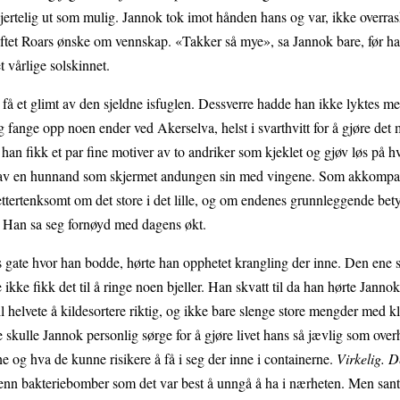
hjertelig ut som mulig. Jannok tok imot hånden hans og var, ikke overra
eftet Roars ønske om vennskap. «Takker så mye», sa Jannok bare, før ha
et vårlige solskinnet.
 å få et glimt av den sjeldne isfuglen. Dessverre hadde han ikke lyktes m
g fange opp noen ender ved Akerselva, helst i svarthvitt for å gjøre det 
ør han fikk et par fine motiver av to andriker som kjeklet og gjøv løs på
e av en hunnand som skjermet andungen sin med vingene. Som akkompa
ettertenksomt om det store i det lille, og om endenes grunnleggende bet
et. Han sa seg fornøyd med dagens økt.
hs gate hvor han bodde, hørte han opphetet krangling der inne. Den ene
ke fikk det til å ringe noen bjeller. Han skvatt til da han hørte Jannok 
l helvete å kildesortere riktig, og ikke bare slenge store mengder med
 skulle Jannok personlig sørge for å gjøre livet hans så jævlig som ove
ne og hva de kunne risikere å få i seg der inne i containerne.
Virkelig. D
 enn bakteriebomber som det var best å unngå å ha i nærheten. Men sant