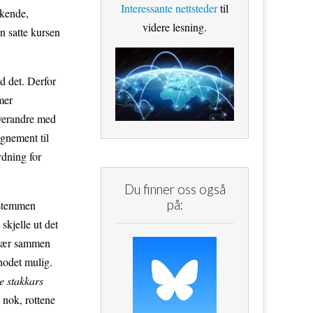
Interessante nettsteder
til
skende,
videre lesning.
n satte kursen
ed det. Derfor
mer
 hverandre med
gnement til
ydning for
Du finner oss også
på:
 stemmen
skjelle ut det
 klær sammen
rhodet mulig.
e stakkars
 nok, rottene