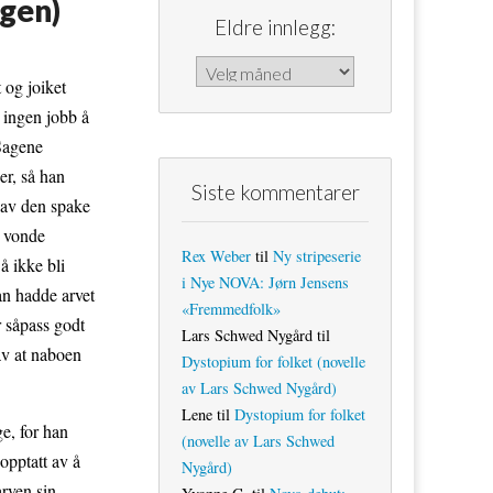
agen)
Eldre innlegg:
Eldre innlegg:
 og joiket
 ingen jobb å
 Sagene
er, så han
Siste kommentarer
 av den spake
e vonde
Rex Weber
til
Ny stripeserie
å ikke bli
i Nye NOVA: Jørn Jensens
an hadde arvet
«Fremmedfolk»
r såpass godt
Lars Schwed Nygård
til
 av at naboen
Dystopium for folket (novelle
av Lars Schwed Nygård)
Lene
til
Dystopium for folket
e, for han
(novelle av Lars Schwed
opptatt av å
Nygård)
arven sin