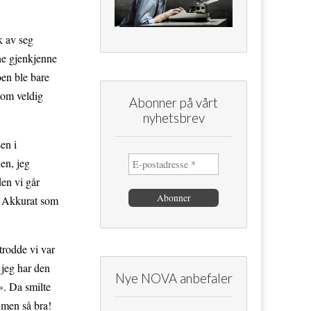
k av seg
ne gjenkjenne
en ble bare
 som veldig
Abonner på vårt
nyhetsbrev
en i
en, jeg
den vi går
. Akkurat som
trodde vi var
 jeg har den
Nye NOVA anbefaler
s». Da smilte
 men så bra!