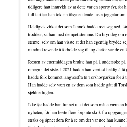
tidligere hatt inntrykk av at dette var en sporty fyr, for
full fart før han tok sin tilsynelatende faste joggetur
Heldigvis virket det som Jannok hadde roet seg ned, f
trodde», sa han med dempet stemme. Du bryr deg om rot
stemte, selv om han visste at det han egentlig brydde s
mindre krevende å forholde seg til, og derfor var de 
Resten av ettermiddagen brukte han på å undersøke på n
omegn i det siste. I 2021 hadde han vært så heldig å få 
hadde folk kommet langveisfra til Torshovparken for å ta
Han hadde selv vært en av dem som hadde gått til Torsh
sjeldne fuglen.
Ikke før hadde han funnet ut at det som måtte være en h
nyheten, før han hørte flere forpinte skrik fra oppgang
straks og åpnet døra for å se om det var noe han kunne h