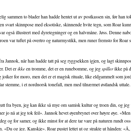
lig sammen to blader han hadde hentet ut av postkassen sin, før han to
t en svart skinnpose med eksotiske, skinnende hvite tegn, som Roar kun
var også illustrert med dyretegninger og en halvmåne. Jøss. Denne nabo
 troen var tuftet på overtro og naturmystikk, men runer fremsto for Roar
fra Jannok, når han hadde tatt på seg ryggsekken igjen, og lagt skinnpos
er. Det er
ikke
en tromme, det er en runebomme, og jeg
spiller
ikke på d
eg joiker for moro, men det er et magisk rituale, like eldgammelt som jor
ar stemme, i et nordnorsk tonefall, men med tilnærmet østlandsk uttale
utt fra byen, jeg kan ikke så mye om samisk kultur og troen din, og jeg 
ner jo nå at jeg tok feil». Jannok hevet øyenbrynet over høyre øye. «Men
r deg og for samer, og ikke minst for at dere tar vare på naturen rundt os
n. «Du og jeg. Kanskje». Roar pustet lettet ut og strakte ut hånden: «Å,