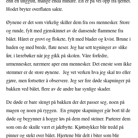
enn en unggutt, mange enda mindre. En er på vei opp fra tjernet.
Hodet bryter overflaten sakte.
Øynene er det som virkelig skiller dem fra oss mennesker. Store
og runde, fylt med gjenskinnet av de dansende flammene fra
bålet. Håret er grovt og flokete, fylt med blader og kvist. Brune i
huden og med brede, flate neser. Jeg har sett tegninger av slike
før, i lærebøker når jeg gikk på skolen. Våre forfedre,
urmennesker, nærmere aper enn mennesker. Det eneste som ikke
stemmer er de store øynene. Jeg vet verken hva jeg skal tro eller
gjøre, men fortsetter å observere. Jeg ser fire døde skapninger på
bakken ved bålet, flere av de andre har synlige skader.
De døde er bare slengt på bakken der det passer seg, noen på
magen og noen på ryggen. En gruppe skapninger går bort til de
døde og begynner å hogge løs på dem med steiner. Parterer dem
som om de skulle vært et jaktbytte. Kjøttstykker blir tredd på
pinner og stekt over bålet. Hjertene blir delt i biter som blir