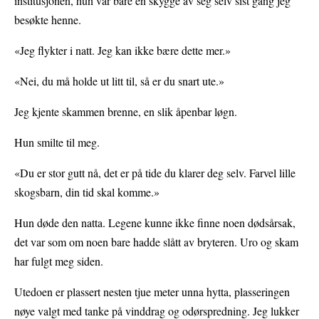
institusjonen, hun var bare en skygge av seg selv sist gang jeg
besøkte henne.
«Jeg flykter i natt. Jeg kan ikke bære dette mer.»
«Nei, du må holde ut litt til, så er du snart ute.»
Jeg kjente skammen brenne, en slik åpenbar løgn.
Hun smilte til meg.
«Du er stor gutt nå, det er på tide du klarer deg selv. Farvel lille
skogsbarn, din tid skal komme.»
Hun døde den natta. Legene kunne ikke finne noen dødsårsak,
det var som om noen bare hadde slått av bryteren. Uro og skam
har fulgt meg siden.
Utedoen er plassert nesten tjue meter unna hytta, plasseringen
nøye valgt med tanke på vinddrag og odørspredning. Jeg lukker