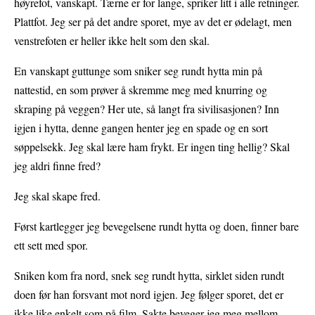
høyrefot, vanskapt. Tærne er for lange, spriker litt i alle retninger.
Plattfot. Jeg ser på det andre sporet, mye av det er ødelagt, men
venstrefoten er heller ikke helt som den skal.
En vanskapt guttunge som sniker seg rundt hytta min på
nattestid, en som prøver å skremme meg med knurring og
skraping på veggen? Her ute, så langt fra sivilisasjonen? Inn
igjen i hytta, denne gangen henter jeg en spade og en sort
søppelsekk. Jeg skal lære ham frykt. Er ingen ting hellig? Skal
jeg aldri finne fred?
Jeg skal skape fred.
Først kartlegger jeg bevegelsene rundt hytta og doen, finner bare
ett sett med spor.
Sniken kom fra nord, snek seg rundt hytta, sirklet siden rundt
doen før han forsvant mot nord igjen. Jeg følger sporet, det er
ikke like enkelt som på film. Sakte beveger jeg meg mellom