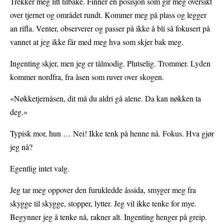
Trekker meg litt tilbake. Finner en posisjon som gir meg oversikt
over tjernet og området rundt. Kommer meg på plass og legger
an rifla. Venter, observerer og passer på ikke å bli så fokusert på
vannet at jeg ikke får med meg hva som skjer bak meg.
Ingenting skjer, men jeg er tålmodig. Plutselig. Trommer. Lyden
kommer nordfra, fra åsen som ruver over skogen.
«Nøkketjernåsen, dit må du aldri gå alene. Da kan nøkken ta
deg.»
Typisk mor, hun … Nei! Ikke tenk på henne nå. Fokus. Hva gjør
jeg nå?
Egentlig intet valg.
Jeg tar meg oppover den furukledde åssida, smyger meg fra
skygge til skygge, stopper, lytter. Jeg vil ikke tenke for mye.
Begynner jeg å tenke nå, rakner alt. Ingenting henger på greip.