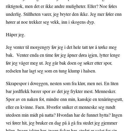
riktignok, men det er ikke andre muligheter. Eller? Noe føles
underlig. Stillheten varer, jeg bryter den ikke. Jeg mer føler enn
hører at noe trekker seg vekk, inn i skogens dyp.
Håper jeg.
Jeg venter til morgengry før jeg i det hele tatt tør å tørke meg
bak. Venter enda en time før jeg åpner døra igjen, lytter lenge
før jeg våger meg ut. Jeg går bak doen og søker etter spor,
redselen har lagt seg som en tung klump i halsen.
Skrapespor i doveggen, nesten som fra klør, men nei. En liten
bar jordflekk bærer spor av det jeg frykter mest. Mennesker.
Spor av en naken fot, mindre enn min, kanskje en tenåringsgutt,
eller en kvinne. Faen. Hvorfor sniker et menneske seg rundt
utedoen min midt på natta? Hvordan har de funnet hytta? Ingen
vei fører hit, jeg bruker en dag på å gå fra stedet jeg gjemmer
bilen. Ingen jakter her, ingen fisker her, stedet er valgt for sin