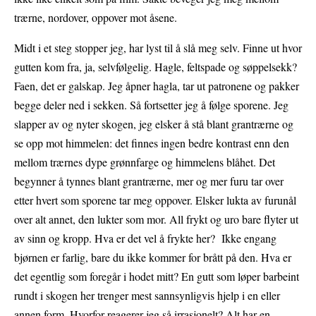
trærne, nordover, oppover mot åsene.
Midt i et steg stopper jeg, har lyst til å slå meg selv. Finne ut hvor
gutten kom fra, ja, selvfølgelig. Hagle, feltspade og søppelsekk?
Faen, det er galskap. Jeg åpner hagla, tar ut patronene og pakker
begge deler ned i sekken. Så fortsetter jeg å følge sporene. Jeg
slapper av og nyter skogen, jeg elsker å stå blant grantrærne og
se opp mot himmelen: det finnes ingen bedre kontrast enn den
mellom trærnes dype grønnfarge og himmelens blåhet. Det
begynner å tynnes blant grantrærne, mer og mer furu tar over
etter hvert som sporene tar meg oppover. Elsker lukta av furunål
over alt annet, den lukter som mor. All frykt og uro bare flyter ut
av sinn og kropp. Hva er det vel å frykte her? Ikke engang
bjørnen er farlig, bare du ikke kommer for brått på den. Hva er
det egentlig som foregår i hodet mitt? En gutt som løper barbeint
rundt i skogen her trenger mest sannsynligvis hjelp i en eller
annen form. Hvorfor reagerer jeg så irrasjonelt? Alt har en