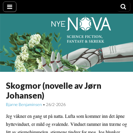
Nye NOVA
Skogmor (novelle av Jørn
Johansen)
Bjarne Benjaminsen
26/2-2026
•
Jeg våkner en gang ut på natta. Lufta som kommer inn det åpne
hyttevinduet, er mild og svalende. Vinduet rammer inn trærne og
litt av stjernehimmelen, stjernene tindrer for meg. Jeg blunker