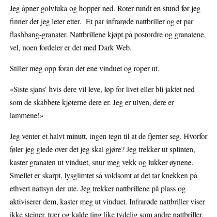
Jeg åpner golvluka og hopper ned. Roter rundt en stund før jeg
finner det jeg leter etter. Et par infrarøde nattbriller og et par
flashbang-granater. Nattbrillene kjøpt på postordre og granatene,
vel, noen fordeler er det med Dark Web.
Stiller meg opp foran det ene vinduet og roper ut.
«Siste sjans’ hvis dere vil leve, løp for livet eller bli jaktet ned
som de skabbete kjøterne dere er. Jeg er ulven, dere er
lammene!»
Jeg venter et halvt minutt, ingen tegn til at de fjerner seg. Hvorfor
føler jeg glede over det jeg skal gjøre? Jeg trekker ut splinten,
kaster granaten ut vinduet, snur meg vekk og lukker øynene.
Smellet er skarpt, lysglimtet så voldsomt at det tar knekken på
ethvert nattsyn der ute. Jeg trekker nattbrillene på plass og
aktiviserer dem, kaster meg ut vinduet. Infrarøde nattbriller viser
ikke steiner, trær og kalde ting like tydelig som andre nattbriller,