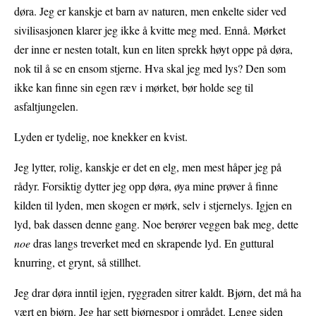
døra. Jeg er kanskje et barn av naturen, men enkelte sider ved
sivilisasjonen klarer jeg ikke å kvitte meg med. Ennå. Mørket
der inne er nesten totalt, kun en liten sprekk høyt oppe på døra,
nok til å se en ensom stjerne. Hva skal jeg med lys? Den som
ikke kan finne sin egen ræv i mørket, bør holde seg til
asfaltjungelen.
Lyden er tydelig, noe knekker en kvist.
Jeg lytter, rolig, kanskje er det en elg, men mest håper jeg på
rådyr. Forsiktig dytter jeg opp døra, øya mine prøver å finne
kilden til lyden, men skogen er mørk, selv i stjernelys. Igjen en
lyd, bak dassen denne gang. Noe berører veggen bak meg, dette
noe
dras langs treverket med en skrapende lyd. En guttural
knurring, et grynt, så stillhet.
Jeg drar døra inntil igjen, ryggraden sitrer kaldt. Bjørn, det må ha
vært en bjørn. Jeg har sett bjørnespor i området. Lenge siden