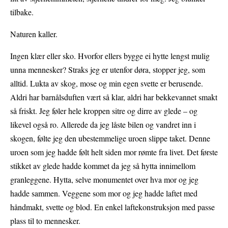
tilbake.
Naturen kaller.
Ingen klær eller sko. Hvorfor ellers bygge ei hytte lengst mulig
unna mennesker? Straks jeg er utenfor døra, stopper jeg, som
alltid. Lukta av skog, mose og min egen svette er berusende.
Aldri har barnålsduften vært så klar, aldri har bekkevannet smakt
så friskt. Jeg føler hele kroppen sitre og dirre av glede – og
likevel også ro. Allerede da jeg låste bilen og vandret inn i
skogen, følte jeg den ubestemmelige uroen slippe taket. Denne
uroen som jeg hadde følt helt siden mor rømte fra livet. Det første
stikket av glede hadde kommet da jeg så hytta innimellom
granleggene. Hytta, selve monumentet over hva mor og jeg
hadde sammen. Veggene som mor og jeg hadde laftet med
håndmakt, svette og blod. En enkel laftekonstruksjon med passe
plass til to mennesker.