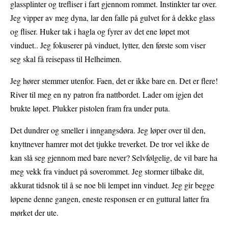
glassplinter og trefliser i fart gjennom rommet. Instinkter tar over.
Jeg vipper av meg dyna, lar den falle på gulvet for å dekke glass
og fliser. Huker tak i hagla og fyrer av det ene løpet mot
vinduet.. Jeg fokuserer på vinduet, lytter, den første som viser
seg skal få reisepass til Helheimen.
Jeg hører stemmer utenfor. Faen, det er ikke bare en. Det er flere!
River til meg en ny patron fra nattbordet. Lader om igjen det
brukte løpet. Plukker pistolen fram fra under puta.
Det dundrer og smeller i inngangsdøra. Jeg løper over til den,
knyttnever hamrer mot det tjukke treverket. De tror vel ikke de
kan slå seg gjennom med bare never? Selvfølgelig, de vil bare ha
meg vekk fra vinduet på soverommet. Jeg stormer tilbake dit,
akkurat tidsnok til å se noe bli lempet inn vinduet. Jeg gir begge
løpene denne gangen, eneste responsen er en guttural latter fra
mørket der ute.