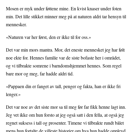
Mosen er myk under føttene mine. En kvist knaser under foten
min. Det lille stikket minner meg på at naturen aldri tar hensyn til
mennesker.
«Naturen var her først, den er ikke til for oss.»
Det var min mors mantra. Mor, det eneste mennesket jeg har følt
noe ekte for. Hennes familie var de siste bofaste her i området,
og vi tilbrakte somrene i barndomshjemmet hennes. Som regel
bare mor og meg, far hadde aldri tid.
«Pappaen din er fanget av tall, penger og fakta, han er ikke fri
lenger.»
Det var noe av det siste mor sa til meg før far fikk henne lagt inn.
Jeg vet ikke om hun forsto at jeg også satt i den fella, at også jeg
regnet suksess i tall og prosenter. Timene vi tilbrakte rundt bålet
mens hun fortalte de villeste historier om hva hun hadde opplevd