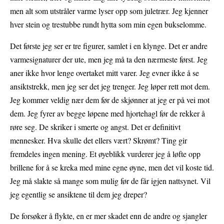
men alt som utstråler varme lyser opp som juletrær. Jeg kjenner
hver stein og trestubbe rundt hytta som min egen bukselomme.
Det første jeg ser er tre figurer, samlet i en klynge. Det er andre
varmesignaturer der ute, men jeg må ta den nærmeste først. Jeg
aner ikke hvor lenge overtaket mitt varer. Jeg evner ikke å se
ansiktstrekk, men jeg ser det jeg trenger. Jeg løper rett mot dem.
Jeg kommer veldig nær dem før de skjønner at jeg er på vei mot
dem. Jeg fyrer av begge løpene med hjortehagl før de rekker å
røre seg. De skriker i smerte og angst. Det er definitivt
mennesker. Hva skulle det ellers vært? Skrømt? Ting gir
fremdeles ingen mening. Et øyeblikk vurderer jeg å løfte opp
brillene for å se kreka med mine egne øyne, men det vil koste tid.
Jeg må slakte så mange som mulig før de får igjen nattsynet. Vil
jeg egentlig se ansiktene til dem jeg dreper?
De forsøker å flykte, en er mer skadet enn de andre og sjangler