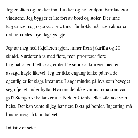
Jeg er sliten og trekker inn. Lukker og bolter døra, barrikaderer
vinduene. Jeg bygger et lite fort av bord og stoler. Der inne
legger jeg meg og sover. Fire timer får holde, når jeg våkner er
det fremdeles mye dagslys igjen.
Jeg tar meg ned i kjelleren igjen, finner frem jaktrifla og 20
skudd. Vurderer å ta med flere, men prioriterer flere
haglpatroner. I tett skog er det lite som konkurrerer med ei
avsagd hagle likevel. Jeg tør ikke engang tenke på hva de
egentlig er for slags kreaturer. Langt mindre på hva som beveget
seg i fjellet under hytta. Hva om det ikke var mamma som var
gal? Stenger slike tanker ute. Nekter å tenke eller føle noe som
helst. Det kan vente til jeg har flere fakta på bordet. Ingenting må
hindre meg i å ta initiativet.
Initiativ er seier.