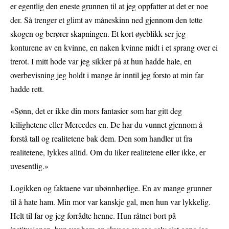
er egentlig den eneste grunnen til at jeg oppfatter at det er noe
der. Så trenger et glimt av måneskinn ned gjennom den tette
skogen og berører skapningen. Et kort øyeblikk ser jeg
konturene av en kvinne, en naken kvinne midt i et sprang over ei
trerot. I mitt hode var jeg sikker på at hun hadde hale, en
overbevisning jeg holdt i mange år inntil jeg forsto at min far
hadde rett.
«Sønn, det er ikke din mors fantasier som har gitt deg
leilighetene eller Mercedes-en. De har du vunnet gjennom å
forstå tall og realitetene bak dem. Den som handler ut fra
realitetene, lykkes alltid. Om du liker realitetene eller ikke, er
uvesentlig.»
Logikken og faktaene var ubønnhørlige. En av mange grunner
til å hate ham. Min mor var kanskje gal, men hun var lykkelig.
Helt til far og jeg forrådte henne. Hun råtnet bort på