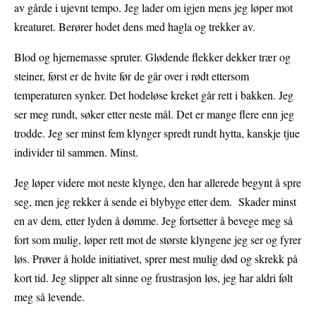
av gårde i ujevnt tempo. Jeg lader om igjen mens jeg løper mot
kreaturet. Berører hodet dens med hagla og trekker av.
Blod og hjernemasse spruter. Glødende flekker dekker trær og
steiner, først er de hvite før de går over i rødt ettersom
temperaturen synker. Det hodeløse kreket går rett i bakken. Jeg
ser meg rundt, søker etter neste mål. Det er mange flere enn jeg
trodde. Jeg ser minst fem klynger spredt rundt hytta, kanskje tjue
individer til sammen. Minst.
Jeg løper videre mot neste klynge, den har allerede begynt å spre
seg, men jeg rekker å sende ei blybyge etter dem. Skader minst
en av dem, etter lyden å dømme. Jeg fortsetter å bevege meg så
fort som mulig, løper rett mot de største klyngene jeg ser og fyrer
løs. Prøver å holde initiativet, sprer mest mulig død og skrekk på
kort tid. Jeg slipper alt sinne og frustrasjon løs, jeg har aldri følt
meg så levende.