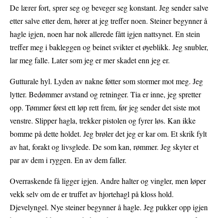
De lærer fort, sprer seg og beveger seg konstant. Jeg sender salve
etter salve etter dem, hører at jeg treffer noen. Steiner begynner å
hagle igjen, noen har nok allerede fått igjen nattsynet. En stein
treffer meg i bakleggen og beinet svikter et øyeblikk. Jeg snubler,
lar meg falle. Later som jeg er mer skadet enn jeg er.
Gutturale hyl. Lyden av nakne føtter som stormer mot meg. Jeg
lytter. Bedømmer avstand og retninger. Tia er inne, jeg spretter
opp. Tømmer først ett løp rett frem, før jeg sender det siste mot
venstre. Slipper hagla, trekker pistolen og fyrer løs. Kan ikke
bomme på dette holdet. Jeg brøler det jeg er kar om. Et skrik fylt
av hat, forakt og livsglede. De som kan, rømmer. Jeg skyter et
par av dem i ryggen. En av dem faller.
Overraskende få ligger igjen. Andre halter og vingler, men løper
vekk selv om de er truffet av hjortehagl på kloss hold.
Djevelyngel. Nye steiner begynner å hagle. Jeg pukker opp igjen