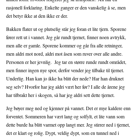
rasjonell forklaring. Enkelte ganger er den vanskelig å se, men
det betyr ikke at den ikke er der.
Bakken flater ut og plutselig står jeg foran et lite tjern. Sporene
fører rett ut i vannet. Jeg går rundt tjernet, finner noen avtrykk,
men alle er gamle. Sporene kommer og går fra alle retninger,
men aldri mot nord, aldri mot åsen som ruver over alle andre.
Personen er her jevnlig. Jeg tar en større runde rundt området,
men finner ingen nye spor, derfor vender jeg tilbake til tjernet.
Underlig. Han kan jo ikke ha blitt der nede? Har han druknet
seg selv? Hvorfor har jeg aldri vært her før? I alle de årene jeg
har tilbrakt her i skogen, så har jeg aldri sett dette tjernet.
Jeg bøyer meg ned og kjenner på vannet. Det er mye kaldere enn
forventet. Sommeren har vært lang og solfylt, et lite vann som
dette burde ha blitt varmet opp langt mer. Jeg stirrer ned i tjernet,
det er klart og rolig. Dypt, veldig dypt, som en tunnel ned i