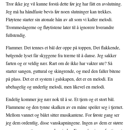
Tror ikke jeg vil kunne forstå dette før jeg har fått en avslutning.
Jeg må ha håndfaste bevis før noen slutninger kan trekkes.
Fløytene starter sin atonale hån av alt som vi kaller melodi.
Trommeslagerne og fløytistene later til å ignorere hverandre
fullstendig.
Flammer. Det tennes et bål der oppe på toppen, Det flakkende,
bølgende lyset får skyggene fra trærne til å danse. Jeg sakker
farten og er veldig nær. Rart om de ikke har vakter ute? Så
starter sangen, guttural og skingrende, og med den faller bitene
på plass. Det er et system i galskapen, det er en melodi. En
ubehagelig og underlig melodi, men likevel en melodi.
Endelig kommer jeg nær nok til å se. Et tjern og et stort bål.
Flammene og den tynne skalken av en måne speiler seg i tjernet.
Mellom vannet og bålet sitter musikantene. For første gang ser
jeg dem ordentlig, disse vanskapningene. Ingen av dem er større