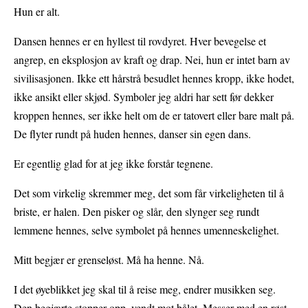
Hun er alt.
Dansen hennes er en hyllest til rovdyret. Hver bevegelse et
angrep, en eksplosjon av kraft og drap. Nei, hun er intet barn av
sivilisasjonen. Ikke ett hårstrå besudlet hennes kropp, ikke hodet,
ikke ansikt eller skjød. Symboler jeg aldri har sett før dekker
kroppen hennes, ser ikke helt om de er tatovert eller bare malt på.
De flyter rundt på huden hennes, danser sin egen dans.
Er egentlig glad for at jeg ikke forstår tegnene.
Det som virkelig skremmer meg, det som får virkeligheten til å
briste, er halen. Den pisker og slår, den slynger seg rundt
lemmene hennes, selve symbolet på hennes umenneskelighet.
Mitt begjær er grenseløst. Må ha henne. Nå.
I det øyeblikket jeg skal til å reise meg, endrer musikken seg.
Den begjærte stopper opp, vendt mot bålet. Messer med en røst