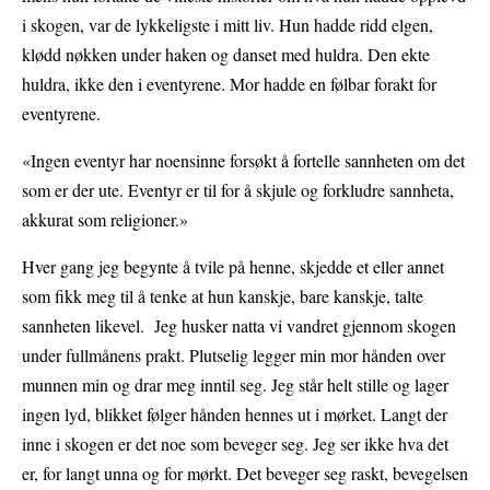
i skogen, var de lykkeligste i mitt liv. Hun hadde ridd elgen,
klødd nøkken under haken og danset med huldra. Den ekte
huldra, ikke den i eventyrene. Mor hadde en følbar forakt for
eventyrene.
«Ingen eventyr har noensinne forsøkt å fortelle sannheten om det
som er der ute. Eventyr er til for å skjule og forkludre sannheta,
akkurat som religioner.»
Hver gang jeg begynte å tvile på henne, skjedde et eller annet
som fikk meg til å tenke at hun kanskje, bare kanskje, talte
sannheten likevel. Jeg husker natta vi vandret gjennom skogen
under fullmånens prakt. Plutselig legger min mor hånden over
munnen min og drar meg inntil seg. Jeg står helt stille og lager
ingen lyd, blikket følger hånden hennes ut i mørket. Langt der
inne i skogen er det noe som beveger seg. Jeg ser ikke hva det
er, for langt unna og for mørkt. Det beveger seg raskt, bevegelsen