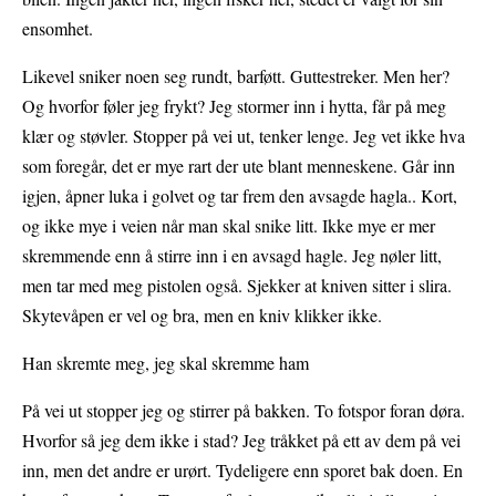
ensomhet.
Likevel sniker noen seg rundt, barføtt. Guttestreker. Men her?
Og hvorfor føler jeg frykt? Jeg stormer inn i hytta, får på meg
klær og støvler. Stopper på vei ut, tenker lenge. Jeg vet ikke hva
som foregår, det er mye rart der ute blant menneskene. Går inn
igjen, åpner luka i golvet og tar frem den avsagde hagla.. Kort,
og ikke mye i veien når man skal snike litt. Ikke mye er mer
skremmende enn å stirre inn i en avsagd hagle. Jeg nøler litt,
men tar med meg pistolen også. Sjekker at kniven sitter i slira.
Skytevåpen er vel og bra, men en kniv klikker ikke.
Han skremte meg, jeg skal skremme ham
På vei ut stopper jeg og stirrer på bakken. To fotspor foran døra.
Hvorfor så jeg dem ikke i stad? Jeg tråkket på ett av dem på vei
inn, men det andre er urørt. Tydeligere enn sporet bak doen. En