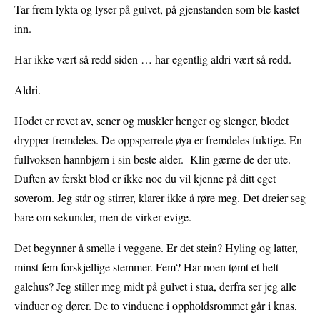
Tar frem lykta og lyser på gulvet, på gjenstanden som ble kastet
inn.
Har ikke vært så redd siden … har egentlig aldri vært så redd.
Aldri.
Hodet er revet av, sener og muskler henger og slenger, blodet
drypper fremdeles. De oppsperrede øya er fremdeles fuktige. En
fullvoksen hannbjørn i sin beste alder. Klin gærne de der ute.
Duften av ferskt blod er ikke noe du vil kjenne på ditt eget
soverom. Jeg står og stirrer, klarer ikke å røre meg. Det dreier seg
bare om sekunder, men de virker evige.
Det begynner å smelle i veggene. Er det stein? Hyling og latter,
minst fem forskjellige stemmer. Fem? Har noen tømt et helt
galehus? Jeg stiller meg midt på gulvet i stua, derfra ser jeg alle
vinduer og dører. De to vinduene i oppholdsrommet går i knas,