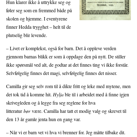
Hun klarer ikke å uttrykke seg og
føler seg som en fremmed både på
skolen og hjemme. I eventyrene
finner Hedda trygghet – helt til de
plutselig blir levende.
– Livet er komplekst, også for barn. Det å oppleve verden
gjennom barnas blikk er som å oppdage den på nytt. De stiller
ikke spørsmål ved alt, de godtar at det finnes ting vi ikke forstår.
Selvfølgelig finnes det magi, selvfølgelig finnes det nisser.
Camilla gir seg selv rom til å dikte fritt og leke med mytene, men
det tok tid å komme hit.
Hylja
ble til i arbeidet med å finne igjen
skrivegleden og å legge fra seg reglene for hva
litteratur
bør
være. Camilla har tatt et modig valg og skrevet til
den 13 år gamle jenta hun en gang var.
– Når vi er barn vet vi hva vi brenner for. Jeg måtte tilbake dit.