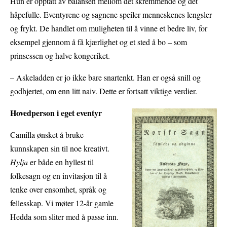
Hun er opptatt av balansen mellom det skremmende og det
håpefulle. Eventyrene og sagnene speiler menneskenes lengsler
og frykt. De handlet om muligheten til å vinne et bedre liv, for
eksempel gjennom å få kjærlighet og et sted å bo – som
prinsessen og halve kongeriket.
– Askeladden er jo ikke bare snartenkt. Han er også snill og
godhjertet, om enn litt naiv. Dette er fortsatt viktige verdier.
Hovedperson i eget eventyr
Camilla ønsket å bruke
kunnskapen sin til noe kreativt.
Hylja
er både en hyllest til
folkesagn og en invitasjon til å
tenke over ensomhet, språk og
fellesskap. Vi møter 12-år gamle
Hedda som sliter med å passe inn.