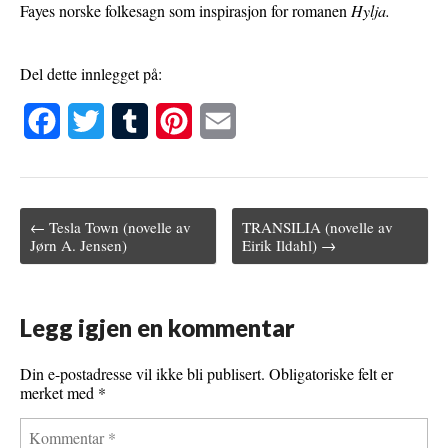
Fayes norske folkesagn som inspirasjon for romanen
Hylja.
Del dette innlegget på:
F
T
T
P
E
a
w
u
i
m
c
i
m
n
a
← Tesla Town (novelle av
TRANSILIA (novelle av
e
t
b
t
i
Post navigation
Jørn A. Jensen)
Eirik Ildahl) →
b
t
l
e
l
o
e
r
r
Legg igjen en kommentar
o
r
e
k
s
Din e-postadresse vil ikke bli publisert.
Obligatoriske felt er
merket med
*
t