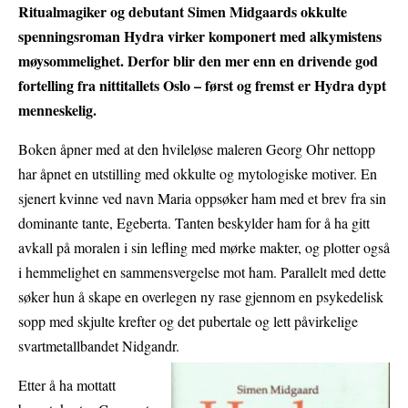
Ritualmagiker og debutant Simen Midgaards okkulte
spenningsroman Hydra virker komponert med alkymistens
møysommelighet. Derfor blir den mer enn en drivende god
fortelling fra nittitallets Oslo – først og fremst er Hydra dypt
menneskelig.
Boken åpner med at den hvileløse maleren Georg Ohr nettopp
har åpnet en utstilling med okkulte og mytologiske motiver. En
sjenert kvinne ved navn Maria oppsøker ham med et brev fra sin
dominante tante, Egeberta. Tanten beskylder ham for å ha gitt
avkall på moralen i sin lefling med mørke makter, og plotter også
i hemmelighet en sammensvergelse mot ham. Parallelt med dette
søker hun å skape en overlegen ny rase gjennom en psykedelisk
sopp med skjulte krefter og det pubertale og lett påvirkelige
svartmetallbandet Nidgandr.
Etter å ha mottatt