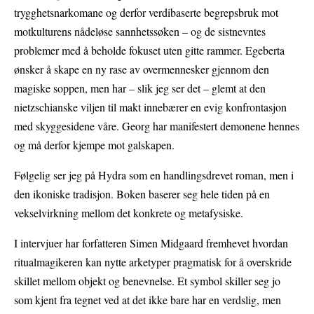
trygghetsnarkomane og derfor verdibaserte begrepsbruk mot
motkulturens nådeløse sannhetssøken – og de sistnevntes
problemer med å beholde fokuset uten gitte rammer. Egeberta
ønsker å skape en ny rase av overmennesker gjennom den
magiske soppen, men har – slik jeg ser det – glemt at den
nietzschianske viljen til makt innebærer en evig konfrontasjon
med skyggesidene våre. Georg har manifestert demonene hennes
og må derfor kjempe mot galskapen.
Følgelig ser jeg på Hydra som en handlingsdrevet roman, men i
den ikoniske tradisjon. Boken baserer seg hele tiden på en
vekselvirkning mellom det konkrete og metafysiske.
I intervjuer har forfatteren Simen Midgaard fremhevet hvordan
ritualmagikeren kan nytte arketyper pragmatisk for å overskride
skillet mellom objekt og benevnelse. Et symbol skiller seg jo
som kjent fra tegnet ved at det ikke bare har en verdslig, men