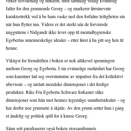
virker selvstendig og nøktern, men samtidig veldig kvinnelig
faller for den grunnende Georg – og markerer førstnevnte
karaktertrekk ved å be ham vaske ned den forfalne leiligheten sin
når hun flytter inn. Videre er det sterkt når de forvirrede
ungguttene i Nidgandr ikke lever opp til mentalhygienske
Egebertas umenneskelige idealer – etter først å ha gitt seg hen til
henne.
Viktigst for fremdriften i boken er nok allikevel spenningen
mellom Georg og Egeberta. I sin evinnelige rastløshet har Georg
som kunstner latt seg overstrømme av impulser fra det kollektivt
ubevisste – og utelatt moralske dimensjoner i det ferdige
produktet. Rike Fru Egeberta Schwarz forkaster slike
dimensjoner som hån mot hennes legemlige sunnhetsidealer – og
har derfor noe grumsete å skjule. Av den grunn setter hun i gang
et åndelig og politisk spill for å knuse Georg.
Sånn sett parafraserer også boken storsamfunnets