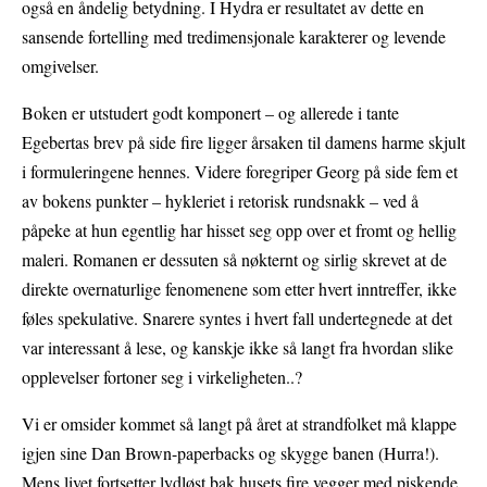
også en åndelig betydning. I Hydra er resultatet av dette en
sansende fortelling med tredimensjonale karakterer og levende
omgivelser.
Boken er utstudert godt komponert – og allerede i tante
Egebertas brev på side fire ligger årsaken til damens harme skjult
i formuleringene hennes. Videre foregriper Georg på side fem et
av bokens punkter – hykleriet i retorisk rundsnakk – ved å
påpeke at hun egentlig har hisset seg opp over et fromt og hellig
maleri. Romanen er dessuten så nøkternt og sirlig skrevet at de
direkte overnaturlige fenomenene som etter hvert inntreffer, ikke
føles spekulative. Snarere syntes i hvert fall undertegnede at det
var interessant å lese, og kanskje ikke så langt fra hvordan slike
opplevelser fortoner seg i virkeligheten..?
Vi er omsider kommet så langt på året at strandfolket må klappe
igjen sine Dan Brown-paperbacks og skygge banen (Hurra!).
Mens livet fortsetter lydløst bak husets fire vegger med piskende