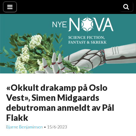
Nye NOVA
«Okkult drakamp på Oslo
Vest», Simen Midgaards
debutroman anmeldt av Pål
Flakk
Bjarne Benjaminsen
15/6-2023
•