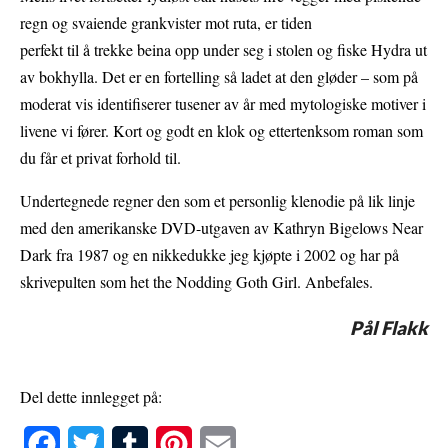
regn og svaiende grankvister mot ruta, er tiden
perfekt til å trekke beina opp under seg i stolen og fiske Hydra ut
av bokhylla. Det er en fortelling så ladet at den gløder – som på
moderat vis identifiserer tusener av år med mytologiske motiver i
livene vi fører. Kort og godt en klok og ettertenksom roman som
du får et privat forhold til.
Undertegnede regner den som et personlig klenodie på lik linje
med den amerikanske DVD-utgaven av Kathryn Bigelows Near
Dark fra 1987 og en nikkedukke jeg kjøpte i 2002 og har på
skrivepulten som het the Nodding Goth Girl. Anbefales.
Pål Flakk
Del dette innlegget på:
F
T
T
P
E