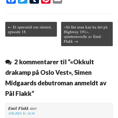
a
w
u
i
m
c
i
m
n
a
← Et spørsmål om ståsted,
«Så fint man kan ha det på
e
t
b
t
i
Post navigation
episode 18
Highway 191»,
splatternovelle av Emil
b
t
l
e
l
Flakk →
o
e
r
r
o
r
e
2 kommentarer til “
«Okkult
k
s
drakamp på Oslo Vest», Simen
t
Midgaards debutroman anmeldt av
Pål Flakk
”
Emil Flakk
sier:
15/6-2023, kl. 14:34