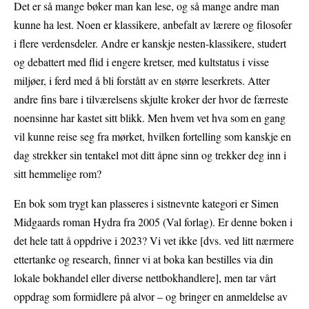
Det er så mange bøker man kan lese, og så mange andre man
kunne ha lest. Noen er klassikere, anbefalt av lærere og filosofer
i flere verdensdeler. Andre er kanskje nesten-klassikere, studert
og debattert med flid i engere kretser, med kultstatus i visse
miljøer, i ferd med å bli forstått av en større leserkrets. Atter
andre fins bare i tilværelsens skjulte kroker der hvor de færreste
noensinne har kastet sitt blikk. Men hvem vet hva som en gang
vil kunne reise seg fra mørket, hvilken fortelling som kanskje en
dag strekker sin tentakel mot ditt åpne sinn og trekker deg inn i
sitt hemmelige rom?
En bok som trygt kan plasseres i sistnevnte kategori er Simen
Midgaards roman Hydra fra 2005 (Val forlag). Er denne boken i
det hele tatt å oppdrive i 2023? Vi vet ikke [dvs. ved litt nærmere
ettertanke og research, finner vi at boka kan bestilles via din
lokale bokhandel eller diverse nettbokhandlere], men tar vårt
oppdrag som formidlere på alvor – og bringer en anmeldelse av