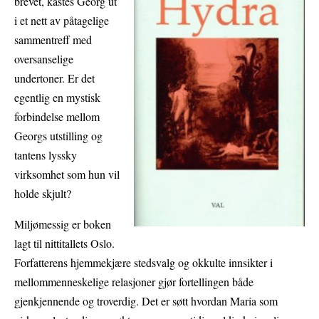
brevet, kastes Georg ut
i et nett av påtagelige
sammentreff med
oversanselige
undertoner. Er det
egentlig en mystisk
forbindelse mellom
Georgs utstilling og
tantens lyssky
virksomhet som hun vil
holde skjult?
Miljømessig er boken
lagt til nittitallets Oslo.
Forfatterens hjemmekjære stedsvalg og okkulte innsikter i
mellommenneskelige relasjoner gjør fortellingen både
gjenkjennende og troverdig. Det er søtt hvordan Maria som