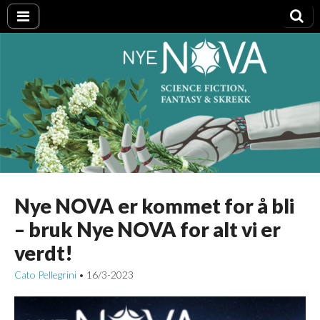
Nye NOVA
Nye NOVA er kommet for å bli
– bruk Nye NOVA for alt vi er
verdt!
Cato Pellegrini
16/3-2023
•