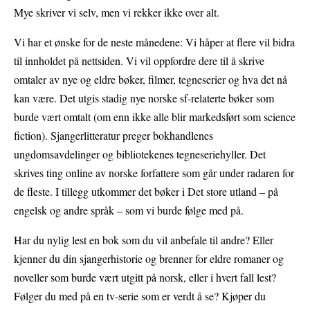
Mye skriver vi selv, men vi rekker ikke over alt.
Vi har et ønske for de neste månedene: Vi håper at flere vil bidra
til innholdet på nettsiden. Vi vil oppfordre dere til å skrive
omtaler av nye og eldre bøker, filmer, tegneserier og hva det nå
kan være. Det utgis stadig nye norske sf-relaterte bøker som
burde vært omtalt (om enn ikke alle blir markedsført som science
fiction). Sjangerlitteratur preger bokhandlenes
ungdomsavdelinger og bibliotekenes tegneseriehyller. Det
skrives ting online av norske forfattere som går under radaren for
de fleste. I tillegg utkommer det bøker i Det store utland – på
engelsk og andre språk – som vi burde følge med på.
Har du nylig lest en bok som du vil anbefale til andre? Eller
kjenner du din sjangerhistorie og brenner for eldre romaner og
noveller som burde vært utgitt på norsk, eller i hvert fall lest?
Følger du med på en tv-serie som er verdt å se? Kjøper du