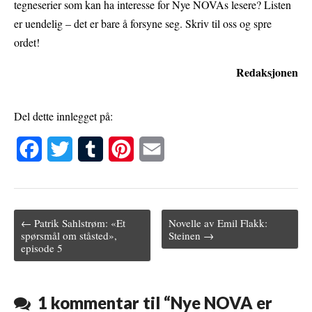
tegneserier som kan ha interesse for Nye NOVAs lesere? Listen
er uendelig – det er bare å forsyne seg. Skriv til oss og spre
ordet!
Redaksjonen
Del dette innlegget på:
F
T
T
P
E
a
w
u
i
m
c
i
m
n
a
← Patrik Sahlstrøm: «Et
Novelle av Emil Flakk:
e
t
b
t
i
Post navigation
spørsmål om ståsted»,
Steinen →
episode 5
b
t
l
e
l
o
e
r
r
o
r
e
1 kommentar til “
Nye NOVA er