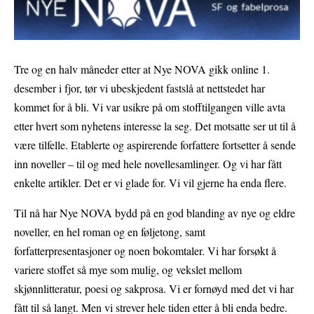
Tre og en halv måneder etter at Nye NOVA gikk online 1.
desember i fjor, tør vi ubeskjedent fastslå at nettstedet har
kommet for å bli. Vi var usikre på om stofftilgangen ville avta
etter hvert som nyhetens interesse la seg. Det motsatte ser ut til å
være tilfelle. Etablerte og aspirerende forfattere fortsetter å sende
inn noveller – til og med hele novellesamlinger. Og vi har fått
enkelte artikler. Det er vi glade for. Vi vil gjerne ha enda flere.
Til nå har Nye NOVA bydd på en god blanding av nye og eldre
noveller, en hel roman og en føljetong, samt
forfatterpresentasjoner og noen bokomtaler. Vi har forsøkt å
variere stoffet så mye som mulig, og vekslet mellom
skjønnlitteratur, poesi og sakprosa. Vi er fornøyd med det vi har
fått til så langt. Men vi strever hele tiden etter å bli enda bedre.