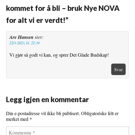
k
s
kommet for å bli – bruk Nye NOVA
t
for alt vi er verdt!
”
Are Hansen
sier:
22/3-2023, kl. 22:39
Vi gjør så godt vi kan, og sprer Det Glade Budskap!
Svar
Legg igjen en kommentar
Din e-postadresse vil ikke bli publisert.
Obligatoriske felt er
merket med
*